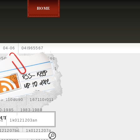
HOME
04-06
04l965567
05452900g
10an
10pc
0e010
13-2269
1330c1
8
1355d300185
15pcs
160400r160
167110d090
167110r011
0-1985
1983-1988
OUT
5s
1k0121203an
121207bc
1k0121207g