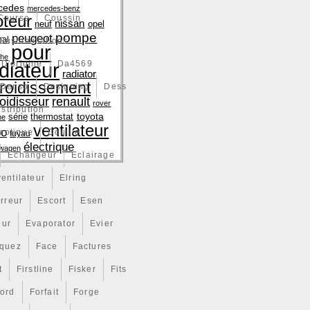
cedes
mercedes-benz
teur
Course
Coussin
nissan
neuf
opel
pompe
peugeot
nal
Customisations
pour
che
diateur
D'origine
Da4569
radiator
froidissement
Denso
Designing
Dess
renault
roidisseur
rover
istribution
toyota
série
thermostat
ne
ventilateur
bo
motique
Douille
tuyau
électrique
swagen
Echangeur
Eclairage
ventilateur
Elring
rreur
Escort
Esen
eur
Evaporator
Evier
iquez
Face
Factures
t
Firstline
Fisker
Fits
ord
Forfait
Forge