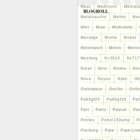
Meat
Medtronic
Meilleu
BLOGROLL
Metalcaucho
Mettre
Me
Mini
Mise
Mishimoto
Montage
Monte
Mopar
Motorsport
Motos
Motov
Mustang
Nc3610
Nc717
Ninet
Niro
Nismo
Nis
Nova
Noyau
Nyko
Ob
Ordinateur
Oreille
Orifi
Pa66gf25
Pa66gf30
Pa
Part
Parts
Passat
Pa
Petites
Petrol150amp
P
Pierburg
Pipe
Pipe-Lin