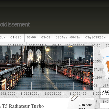
roidissement
5ba
01-320
03-06
03-08
0304eam0043n
03g103925af
dd
06l121111
06l121111h
08-14
08k079552b
10-16
1
118ia
12-14
121255a
1253c8
1253g4
1253k4
12601
73
1350a348
1350a601
1350a807
1350a898
1355a25
99
1355d301602
148120f301
15500-Rz0-G01
1557188b
0
163630g060
163630m060
164000d210
164000y260
00
17425a3f109
1770053k00
19-Row
19010pra003
197
AB
1992-2000
1j0121205b
1j0121207m
1j0959455l
1j095945
1k0121205af
1k0121205aj
1k0121205g
1k0121207
1k0
a T5 Radiateur Turbo
26th août