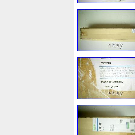
Coquille
Core
Corrado
Couvercle
Couverture
C
Cv618c607va
Cv618c607
Dacia
Dasis
Davefab
Destockage
Devient
Di
Distributionpompe
Distrib
Dovenco
Drill
Drivia
Écumeur
Eddaoudi
Effa
Embrayage
Endormie
E
Espace
Essai
Essaie
Excellent
Expansion
Ex
Failli
Faire
Faites
Fc
Fixer
Flamber
Flash