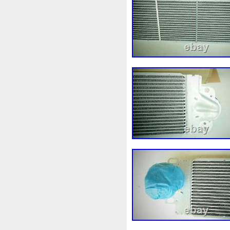
976063k780
97641h1601
A0995001803
A10350001
A1685000193
A16950018
A2025000093
A20335040
A2049060212
A21150005
A2205050388
A24650000
A6281800310
A90150036
Accouplement
Achet
Ac
Ae1680008671
Aeroline
Aliments
Alliage
Allofie
Alumunum
Amazing
Ame
An10
Animation
Anti
Argent
Arriere
Arrivage