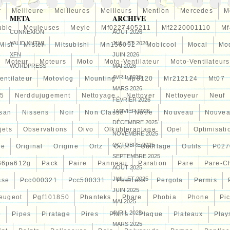
r
Meilleure
Meilleures
Meilleurs
Mention
Mercedes
M
META
ARCHIVE
uble
Meuleuses
Meyle
Mf0227405211
Mf2220001110
Mf
CONNEXION
AOÛT 2026
VALID
XHTML
JUILLET 2026
Mist
Mister
Mitsubishi
Mn156092
Mobicool
Mocal
Mo
XFN
JUIN 2026
Moteur
Moteurs
Moto
Moto-Ventilateur
Moto-Ventilateurs
WORDPRESS
MAI 2026
AVRIL 2026
entilateur
Motovlog
Mounting
Mp8120
Mr212124
Mt07
MARS 2026
5
Nerddujugement
Nettoyage
Nettoyer
Nettoyeur
Neuf
FÉVRIER 2026
JANVIER 2026
san
Nissens
Noir
Non Classé
Notre
Nouveau
Nouvea
DÉCEMBRE 2025
jets
Observations
Oivo
Ölkühleranlage
Opel
Optimisati
NOVEMBRE 2025
OCTOBRE 2025
ce
Original
Origine
Ortz
Outil
Outillage
Outils
P027
SEPTEMBRE 2025
66pa612g
Pack
Paire
Panneau
Paration
Pare
Pare-C
AOÛT 2025
JUILLET 2025
sse
Pcc000321
Pcc500331
Peerless
Pergola
Permis
JUIN 2025
eugeot
Pgf101850
Phanteks
Phare
Phobia
Phone
Pi
MAI 2025
AVRIL 2025
e
Pipes
Piratage
Pires
Plans
Plaque
Plateaux
Play
MARS 2025