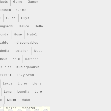
dgets
Game
Gamer
llessen
Gitime
e
Guide
Guys
tungsrohr
Hélice
Hella
Honda
Hose
Hub-1
sable
Indispensables
abella
Isolation
Iveco
d50b
Kale
Karcher
Kühler
Kühlerjalousie
327301
L37j15200
Lexus
Ligier
Ligne
Long
Longjia
Loro
ce
Major
Make
r
Mazda
Mcbazel