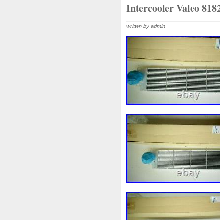
1k0121207j
1k0121207t
Intercooler Valeo 81
1k0298403a
1k0955453s
written by admin
1s1816103
2-Rangée
2
210103417r
21060g2401
214100052r
214104822r
214108535r
214108706r
214812415r
214814342r
214818h83a
214819674r
215592894r
220928kh13a
253102y001
253103e710
253802h600
253802y000
253862c000
256902u000
2m413m4y07
2q0121203k
318i
320i
325i
35782