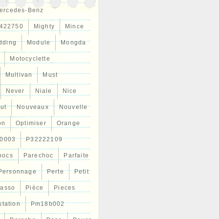
ercedes-Benz
422750
Mighty
Mince
dding
Module
Mongda
Motocyclette
Multivan
Must
Never
Niale
Nice
ut
Nouveaux
Nouvelle
on
Optimiser
Orange
0003
P32222109
hocs
Parechoc
Parfaite
Personnage
Perte
Petit
casso
Pièce
Pieces
station
Pm18b002