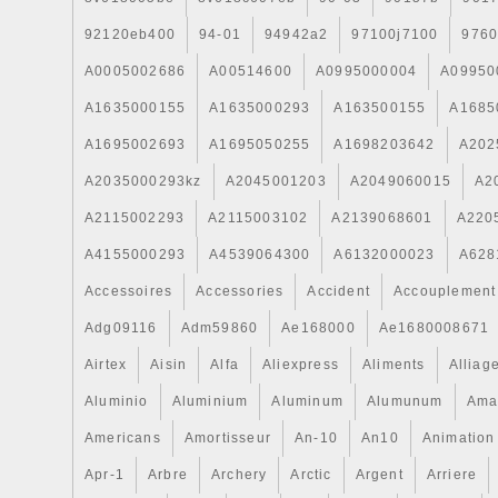
92120eb400
94-01
94942a2
97100j7100
9760
A0005002686
A00514600
A0995000004
A09950
A1635000155
A1635000293
A163500155
A1685
A1695002693
A1695050255
A1698203642
A202
A2035000293kz
A2045001203
A2049060015
A2
A2115002293
A2115003102
A2139068601
A220
A4155000293
A4539064300
A6132000023
A628
Accessoires
Accessories
Accident
Accouplement
Adg09116
Adm59860
Ae168000
Ae1680008671
Airtex
Aisin
Alfa
Aliexpress
Aliments
Alliag
Aluminio
Aluminium
Aluminum
Alumunum
Ama
Americans
Amortisseur
An-10
An10
Animation
Apr-1
Arbre
Archery
Arctic
Argent
Arriere