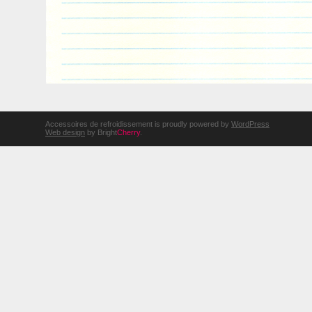
Accessoires de refroidissement is proudly powered by
WordPress
Web design
by Bright
Cherry
.