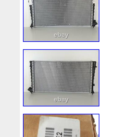
1k0121207j
1k0121207t
1k0121251cm
1k01212
1k0298403a
1k0955453s
1k0959455ap
1k09594
1s1816103
2-Rangée
2-Rangées
2-Row
2003
210103417r
21060g2401
21060t5670
21060vc2
214100052r
214104822r
214104eb0b
214104ed
214108535r
214108706r
214109798r
21410eb3
214812415r
214814342r
214814ea0a
21481546
214818h83a
214819674r
21481bm410
21481jd0
215592894r
220928kh13a0000038
220v
252kw
253102b970
253102y001
253103e710
253103k
253801w910
253802h600
253802y000
253803z
253860l250
253862c000
256902u000
272105fw
2gm955448c
2m413m4y07
2q0121203k
2q0121
3-Rows
30si
318i
320i
325i
357820795j