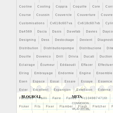
Cooline
Cooling
Coppia
Coquille
Core
Cor
Course
Coussin
Couvercle
Couverture
Couvre
Customisations
Cv618c607va
Cv618c607vb
Cyli
Da4569
Dacia
Dasis
Davefab
Davies
Dayco
Designing
Dess
Destockage
Devient
Diagnost
Distribution
Distributionpompe
Distribuzione
Dit
Douille
Dovenco
Drill
Drivia
Ducati
Duction
Eclairage
Écumeur
Eddaoudi
Effacer
Effectue
Elring
Embrayage
Endormie
Engine
Ensemble
Esen
Espace
Essai
Essaie
Essaye
Essence
Evier
Excellent
Expansion
Extension
Externe
BLOGROLL
META
Factures
Failli
Faire
Faites
Fc1049874716t
CONNEXION
Fisker
Fits
Fixer
Flamber
Flash
Fletcher
VALID
XHTML