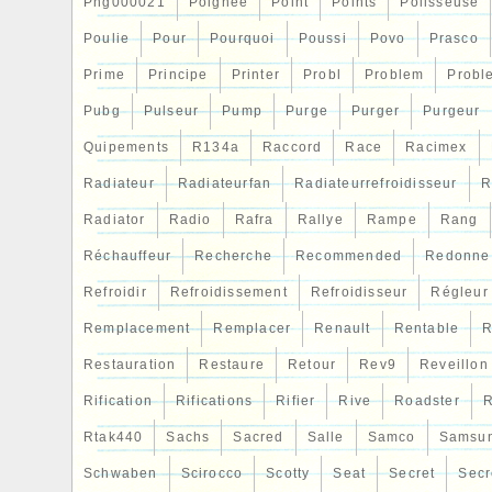
Png000021
Poignee
Point
Points
Polisseuse
Poulie
Pour
Pourquoi
Poussi
Povo
Prasco
Prime
Principe
Printer
Probl
Problem
Probl
Pubg
Pulseur
Pump
Purge
Purger
Purgeur
Quipements
R134a
Raccord
Race
Racimex
Radiateur
Radiateurfan
Radiateurrefroidisseur
R
Radiator
Radio
Rafra
Rallye
Rampe
Rang
Réchauffeur
Recherche
Recommended
Redonne
Refroidir
Refroidissement
Refroidisseur
Régleur
Remplacement
Remplacer
Renault
Rentable
R
Restauration
Restaure
Retour
Rev9
Reveillon
Rification
Rifications
Rifier
Rive
Roadster
R
Rtak440
Sachs
Sacred
Salle
Samco
Samsu
Schwaben
Scirocco
Scotty
Seat
Secret
Secr