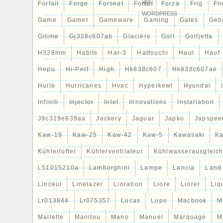
XFN
Forfait
Forge
Forseat
Forte
Forza
Frig
Fri
WORDPRESS
Game
Gamer
Gameware
Gaming
Gates
Geb
Gitime
Gj328c607ab
Glacière
Golf
Golfjetta
H328mm
Habits
Har-3
Hattouchi
Haul
Haut
Hepu
Hi-Perf
High
Hk838c607
Hk838c607ae
Huile
Hurricanes
Hvac
Hyperkewl
Hyundai
Infiniti
Injector
Inlet
Innovations
Installation
J9c319e839aa
Jackery
Jaguar
Japko
Japspee
Kaw-19
Kaw-25
Kaw-42
Kaw-5
Kawasaki
Ka
Kühlerlüfter
Kühlerventilateur
Kühlwasserausgleich
L51015210a
Lamborghini
Lampe
Lancia
Land
Linceul
Linelazer
Lioration
Liore
Liorer
Liq
Lr013844
Lr075357
Lucas
Lupo
Macbook
M
Mallette
Manitou
Mano
Manuel
Marquage
M