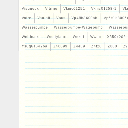
Visqueux
Vitrine
Vkmc01251
Vkmc01258-1
Vk
Votre
Voulait
Vous
Vp4flh8600ab
Vp6c1h8005
Wasserpumpe
Wasserpumpe-Waterpump
Wasserpu
Webinaire
Wentylator
Wezel
Wwdc
X350x202
Ys6q6a642ba
Z40099
Z4e89
Z4f20
Z800
Z9