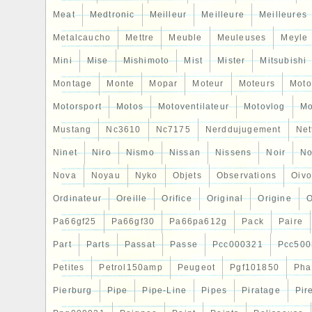
Meat
Medtronic
Meilleur
Meilleure
Meilleures
Metalcaucho
Mettre
Meuble
Meuleuses
Meyle
Mini
Mise
Mishimoto
Mist
Mister
Mitsubishi
Montage
Monte
Mopar
Moteur
Moteurs
Moto
Motorsport
Motos
Motoventilateur
Motovlog
Mo
Mustang
Nc3610
Nc7175
Nerddujugement
Net
Ninet
Niro
Nismo
Nissan
Nissens
Noir
No
Nova
Noyau
Nyko
Objets
Observations
Oiv
Ordinateur
Oreille
Orifice
Original
Origine
O
Pa66gf25
Pa66gf30
Pa66pa612g
Pack
Paire
Part
Parts
Passat
Passe
Pcc000321
Pcc500
Petites
Petrol150amp
Peugeot
Pgf101850
Pha
Pierburg
Pipe
Pipe-Line
Pipes
Piratage
Pir