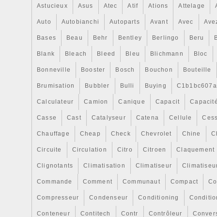
Astucieux
Asus
Atec
Atif
Ations
Attelage
Auto
Autobianchi
Autoparts
Avant
Avec
Ave
Bases
Beau
Behr
Bentley
Berlingo
Beru
Blank
Bleach
Bleed
Bleu
Blichmann
Bloc
Bonneville
Booster
Bosch
Bouchon
Bouteille
Brumisation
Bubbler
Bulli
Buying
C1b1bc607a
Calculateur
Camion
Canique
Capacit
Capacit
Casse
Cast
Catalyseur
Catena
Cellule
Cess
Chauffage
Cheap
Check
Chevrolet
Chine
C
Circuite
Circulation
Citro
Citroen
Claquement
Clignotants
Climatisation
Climatiseur
Climatiseu
Commande
Comment
Communaut
Compact
Co
Compresseur
Condenseur
Conditioning
Conditi
Conteneur
Contitech
Contr
Contrôleur
Conver