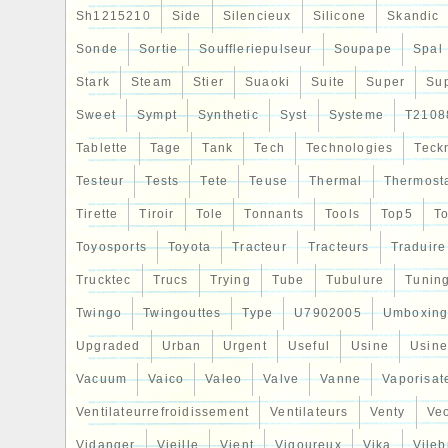
Sh1215210
Side
Silencieux
Silicone
Skandic
Sonde
Sortie
Souffleriepulseur
Soupape
Spal
Stark
Steam
Stier
Suaoki
Suite
Super
Su
Sweet
Sympt
Synthetic
Syst
Systeme
T2108
Tablette
Tage
Tank
Tech
Technologies
Teck
Testeur
Tests
Tete
Teuse
Thermal
Thermost
Tirette
Tiroir
Tole
Tonnants
Tools
Top5
To
Toyosports
Toyota
Tracteur
Tracteurs
Traduire
Trucktec
Trucs
Trying
Tube
Tubulure
Tunin
Twingo
Twingouttes
Type
U7902005
Umboxin
Upgraded
Urban
Urgent
Useful
Usine
Usine
Vacuum
Vaico
Valeo
Valve
Vanne
Vaporisat
Ventilateurrefroidissement
Ventilateurs
Venty
Veo
Vidanger
Vieille
Vient
Vigoureux
Vika
Vileb