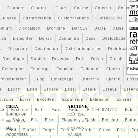
inter
 juillet 2019. Il est dans la catégorie « Auto, moto –
mer
é
Coupure
Courroie
Cours
Course
Coussin
Couvercl
èces détachées\Refroidissement\Vases d’expansion ». Le
mo
localisé à/en Leatherhead. Cet article peut être livré
Culasse
Customisation
Customisations
Cv618c607va
Cv6
origi
E/OEM: N3H1-15-350L N3H1-15-350M
pors
minium
D'occasion
D'origine
Da4569
Dacia
Dasis
Dav
ra
on: Radiateurs
lva
Demonter
Denso
Designing
Dess
Destockage
De
re
ref
c
Discovery
Distribution
Distributionpompe
Distribuzione
ues: N°
silico
le ): RWD 5/6 MTM
Domotique
Douille
Dovenco
Drill
Drivia
Ducati
Duc
tur
t: VASE EXPANSION LIQUIDE DE REFROIDISSEMENT
T
volk
Echangeur
Eclairage
Écumeur
Eddaoudi
Effacer
Effec
ant: ADM59860
troventilateur
Elring
Embrayage
Endormie
Engine
Ense
r
Escort
Esen
Espace
Essai
Essaie
Essaye
Essen
ion: Observe service information
porator
Evier
Excellent
Expansion
Extension
Externe
META
ARCHIVE
ce
Factures
Failli
Faire
Faites
Fc1049874716t
Febi
CONNEXION
AOÛT 2026
line
Fisker
Fits
Fixer
Flamber
Flash
Fletcher
Flotte
VALID
XHTML
JUILLET 2026
XFN
JUIN 2026
n
Ford
Forfait
Forge
Forseat
Forte
Forza
Frig
Fri
WORDPRESS
MAI 2026