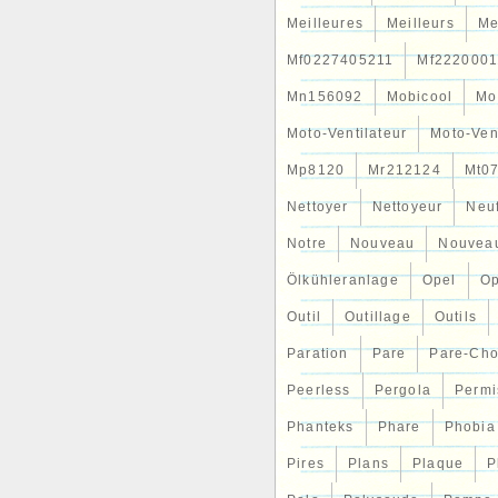
Meilleures
Meilleurs
Me
Mf0227405211
Mf2220001
Mn156092
Mobicool
Mo
Moto-Ventilateur
Moto-Ven
Mp8120
Mr212124
Mt0
Nettoyer
Nettoyeur
Neu
Notre
Nouveau
Nouvea
Ölkühleranlage
Opel
Op
Outil
Outillage
Outils
Paration
Pare
Pare-Ch
Peerless
Pergola
Permi
Phanteks
Phare
Phobia
Pires
Plans
Plaque
P