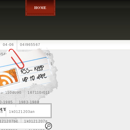
HOME
04-06
04l965567
05452900g
10an
10pc
0e010
13-2269
1330c1
8
1355d300185
15pcs
160400r160
167110d090
167110r011
0-1985
1983-1988
OUT
5s
1k0121203an
121207bc
1k0121207g