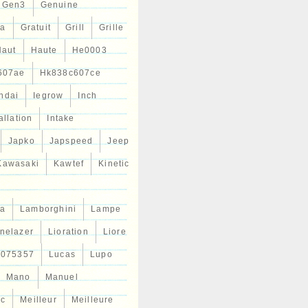
Gen3
Genuine
ta
Gratuit
Grill
Grille
Haut
Haute
He0003
607ae
Hk838c607ce
ndai
Iegrow
Inch
allation
Intake
Japko
Japspeed
Jeep
Kawasaki
Kawtef
Kinetic
a
Lamborghini
Lampe
inelazer
Lioration
Liore
r075357
Lucas
Lupo
Mano
Manuel
ic
Meilleur
Meilleure