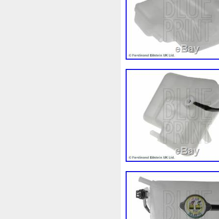
1k0121207j
1k0121207t
1k0298403a
1k0955453s
1s1816103
2-Rangée
2
210103417r
21060g2401
214100052r
214104822r
214108535r
214108706r
214812415r
214814342r
214818h83a
214819674r
220928kh13a0000038
22
253103e710
253103k750
253802y000
253803z
2
256902u000
272105fw0a
2q0121203k
2q0121203m
325i
357820795j
35mm