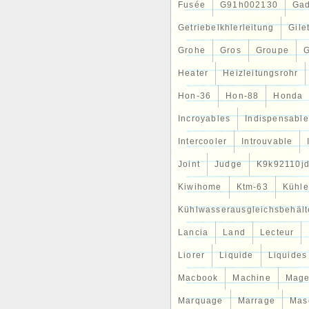
Fusée
G91h002130
Gad
Getriebelkhlerleitung
Gile
Grohe
Gros
Groupe
G
Heater
Heizleitungsrohr
Hon-36
Hon-88
Honda
Incroyables
Indispensable
Intercooler
Introuvable
Joint
Judge
K9k92110j
Kiwihome
Ktm-63
Kühle
Kühlwasserausgleichsbehält
Lancia
Land
Lecteur
Liorer
Liquide
Liquides
Macbook
Machine
Mag
Marquage
Marrage
Mas