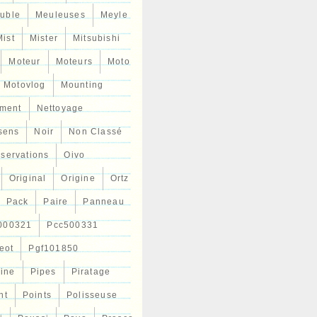
uble
Meuleuses
Meyle
Mist
Mister
Mitsubishi
Moteur
Moteurs
Moto
Motovlog
Mounting
ment
Nettoyage
sens
Noir
Non Classé
servations
Oivo
Original
Origine
Ortz
Pack
Paire
Panneau
000321
Pcc500331
eot
Pgf101850
Line
Pipes
Piratage
nt
Points
Polisseuse