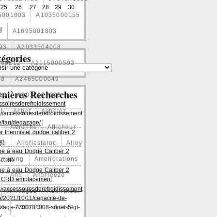
25
26
27
28
29
30
5001803
A1035000155
l
3
A1695001803
93
A2033504008
égories
060212
A2115000593
88
A2465000049
rnières Recherches
10
A9015003600
ssoiresderefroidissement
t
Achet
Achetez
://accessoiresderefroidissement
/tag/degazage/
1
Aeroline
Afficheur
er thermistat dodge caliber 2
xt
age
Allofiestaloc
Alloy
e à eau Dodge Caliber 2
Amazing
Ameliorations
es CRD
e à eau Dodge Caliber 2
Anti
Antifreeze
es CRD emplacement
://accessoiresderefroidissement
Arrivages
Aspirateur
/2021/10/11/capacite-de-
ge
Attention
Aucun
zage-7700781008-super-5-gt-
/