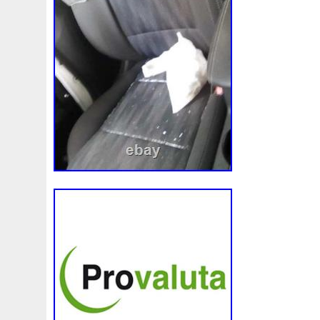
Audi
Ausgleichsbehälter-Expansion
Austin
Auto
B1765
Ballages
Banc
Barredoras
Bases
Be
Bipolaire
Bk218k218
Black
Blanc
Blank
Ble
Boite
Boiter
Boitier
Bolk
Bonnes
Bonneville
Bresser
Bride
Brouilleur
Bruit
Brumisation
B
Cache
Caddy
Cadre
Calandre
Calculateur
Capteur
Capuchon
Carence
Carter
Casse
C
Chambre
Change
Changement
Changer
Chauf
Chronique
Chrysler
Cinq
Circuit
Circuite
Ci
Clean
Cleaning
Client
Clignotant
Clignotants
Collecteur
Colliers
Combox
Comline
Comman
Complete
Composant
Composants
Compresseur
Connecteur
Conseils
Construire
Construis
Co
Convertisseur
Cool
Coolant
Cooler
Coolest