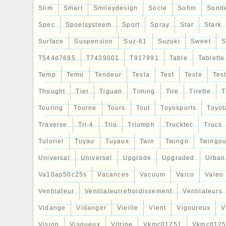
Slim
Smart
Smileydesign
Socle
Sofim
Sond
Spec
Spoelsysteem
Sport
Spray
Star
Stark
Surface
Suspension
Suz-61
Suzuki
Sweet
S
T544d7695
T7439001
T917991
Table
Tablette
Temp
Temu
Tendeur
Tesla
Test
Teste
Tes
Thought
Tier
Tiguan
Timing
Tire
Tirette
T
Touring
Tourne
Tours
Tout
Toyosports
Toyot
Traverse
Tri-4
Trio
Triumph
Trucktec
Trucs
Tutoriel
Tuyau
Tuyaux
Twin
Twingo
Twingou
Universal
Universel
Upgrade
Upgraded
Urban
Va10ap50c25s
Vacances
Vacuum
Vaico
Valeo
Ventilateur
Ventilateurrefroidissement
Ventilateurs
Vidange
Vidanger
Vieille
Vient
Vigoureux
V
Vision
Visqueux
Vitrine
Vkmc01251
Vkmc0125