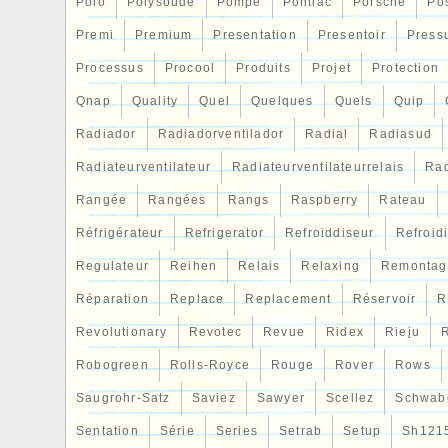
enviar-nos uma fotografia da ficha técnic
Polo
Polysoude
Pompe
Pontiac
Porsche
Po
da sua peça. Conditions Générales de R
Premi
Premium
Presentation
Presentoir
Press
PROVALUTA ESPAÑA RECICLAJE DE ME
Processus
après dénommée L’ENTREPRISE.
Procool
Produits
Projet
Protection
Qnap
Quality
Quel
Quelques
Quels
Quip
Radiador
Radiadorventilador
Radial
Radiasud
Radiateurventilateur
Radiateurventilateurrelais
Rad
Rangée
Rangées
Rangs
Raspberry
Rateau
Réfrigérateur
Refrigerator
Refroiddiseur
Refroid
Regulateur
Reihen
Relais
Relaxing
Remontag
Réparation
Replace
Replacement
Réservoir
R
Revolutionary
Revotec
Revue
Ridex
Rieju
R
Robogreen
Rolls-Royce
Rouge
Rover
Rows
Saugrohr-Satz
Saviez
Sawyer
Scellez
Schwab
Sentation
Série
Series
Setrab
Setup
Sh121