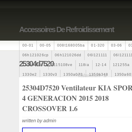
Accessoires De Refroidissement
00-01
00-05
008t168005ba
01-320
03-06
0
06h121026cp
06h121026dd
06l121111
06l12111
25304d7520
110607087r
1115108ve
118ia
12-14
121255a
1330e2
1330v3
1350a073
1350a348
1350a60
1355d300195
1355d300199
1355d301602
1481
25304D7520 Ventilateur KIA SP
163369-38070
16360yv030
163630g060
163630
4 GENERACION 2015 2018
167110r100
1712067j10000
17425a3f109
17700
CROSSOVER 1.6
1985-1987
1990-1997
1992-2000
1j0121205b
written by admin
1k0121205
1k0121205ab
1k0121205af
1k01212