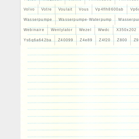
Volvo
Votre
Voulait
Vous
Vp4flh8600ab
Vp6
Wasserpumpe
Wasserpumpe-Waterpump
Wasserpu
Webinaire
Wentylator
Wezel
Wwdc
X350x202
Ys6q6a642ba
Z40099
Z4e89
Z4f20
Z800
Z9