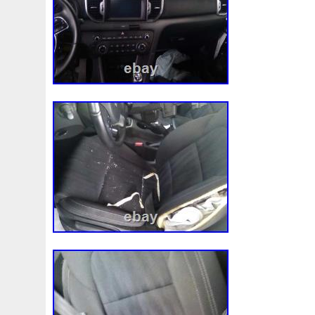
98-05
98-07
98610b9600
99-05
A0005002686
A1155010401
A1605000754
A1635000155
A163
A1695001893
A1695002093
A1695002693
A169
A2035000054
A2035000193kz
A2035000293kz
A2115000693
A2115001693
A2115002293
A211
A2465001303
A2479060100
A4155000293
A453
A9400004
Accesoires
Accessoire
Accessoires
Ackoja
Acrobate
Action
Adapté
Adg09116
A
Africa
Ah228t000aa
Airis
Airtec
Airtex
Aisin
Alluminio
Alpha
Alukuehler
Alum
Aluminio
Amélioré
Amenagement
America
Americans
A
Antigel
Apachie
Appareil
Apple
Apr-1
Arbre
Assy
Aston
Astra
Astuce
Astuces
Astucieux