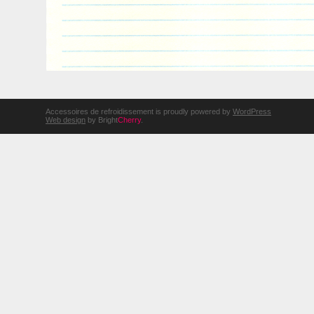
Accessoires de refroidissement is proudly powered by
WordPress
Web design
by Bright
Cherry
.