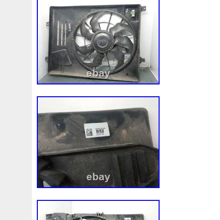
1k0121207j
1k0121207t
1k0121251cm
1k01212
1k0298403a
1k0955453s
1k0959455ap
1k09594
1s1816103
2-Rangée
2-Rangées
2-Row
2003
210103417r
21060g2401
21060t5670
21060vc2
214100052r
214104822r
214104eb0b
214104ed
214108535r
214108706r
214109798r
21410eb3
214812415r
214814342r
214814ea0a
21481546
214818h83a
214819674r
21481bm410
21481jd0
220928kh13a0000038
220v
252kw
25304d7520
253103e710
253103k750
25310a4050
25310n7
253802y000
253803z
25380a4500
25380a4510
256902u000
272105fw0a
289103103r
289106ua
2q0121203k
2q0121203m
2q0959455h
2q18160
325i
357820795j
35mm
36mm
3785l
38131