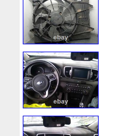
3rangées
3row
4-Rangée
40mm
422134-1041
4b0121251k
4c0121251aa
4h0121003f
4h01216
520d
520i
52mm
530d
530i
545i
550380
5q0121205
5q0121205s
5q0121251
5q0121251
5row
5wa121203g
5wa121205b
5wa121251j
5
68087367ab
68139779ac
68249185ab
68mm
6k0121207
6pcs
6q012q253r
6r0121207a
6r0
73310fj003
745i
76mm
7e0121207b
7h01212
7l0121207d
7l0121207e
7l0121253a
7l0959455
8-Radiateur
820003729b
868718n
87050f4020
8d0121251at
8d0121251bh
8d9200000
8e01212
8ew351040401
8k0121003m
8k0121003p
8k012
8n0422885a
8t1820951e
8v4805588a
8v618005
921005115r
921005824r
92100jx51a
92120eb40