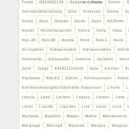
Fusée
G91h002130
Gadgets
Game
Gamer
WORDPRESS
Getriebelkhlerleitung
Gilet
Gillessen
Gitime
G
Grohe
Gros
Groupe
Guide
Guys
H328mm
Heater
Heizleitungsrohr
Hélice
Hella
Hepu
Hon-36
Hon-88
Honda
Hose
Hub-1
Huile
Incroyables
Indispensable
Indispensables
Infinit
Intercooler
Introuvable
Isabella
Isolation
Ivec
Joint
Judge
K9k92110jd50b
Kale
Karcher
K
Kiwihome
Ktm-63
Kühler
Kühlerjalousie
Kühler
Kühlwasserausgleichsbehälter-Expansion
L'huile
L
Lancia
Land
Lecteur
Legacy
Lesson
Leve
Liorer
Liquide
Liquides
Live
Llano
Lock
Macbook
Machine
Mages
Mahle
Maintenance
Marquage
Marrage
Maserati
Masque
Maxgear