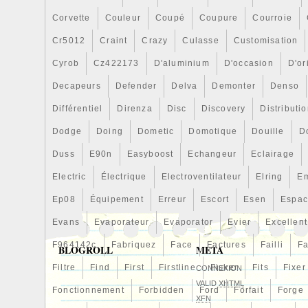
Corvette
Couleur
Coupé
Coupure
Courroie
Cr5012
Craint
Crazy
Culasse
Customisation
Cyrob
Cz422173
D'aluminium
D'occasion
D'or
Decapeurs
Defender
Delva
Demonter
Denso
Différentiel
Direnza
Disc
Discovery
Distributi
Dodge
Doing
Dometic
Domotique
Douille
D
Duss
E90n
Easyboost
Echangeur
Eclairage
Electric
Électrique
Electroventilateur
Elring
E
Ep08
Équipement
Erreur
Escort
Esen
Espa
Evans
Evaporateur
Evaporator
Evier
Excellent
F964142c
Fabriquez
Face
Factures
Failli
Fa
BLOGROLL
META
Filtre
Find
First
Firstline
Fisker
Fits
Fixer
CONNEXION
VALID
XHTML
Fonctionnement
Forbidden
Ford
Forfait
Forge
XFN