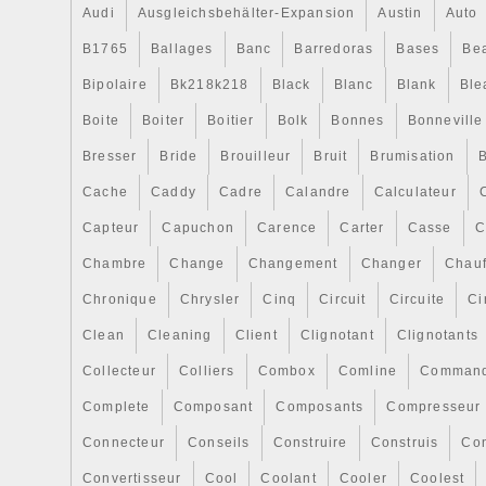
Audi
Ausgleichsbehälter-Expansion
Austin
Auto
B1765
Ballages
Banc
Barredoras
Bases
Be
Bipolaire
Bk218k218
Black
Blanc
Blank
Ble
Boite
Boiter
Boitier
Bolk
Bonnes
Bonneville
Bresser
Bride
Brouilleur
Bruit
Brumisation
B
Cache
Caddy
Cadre
Calandre
Calculateur
Capteur
Capuchon
Carence
Carter
Casse
C
Chambre
Change
Changement
Changer
Chauf
Chronique
Chrysler
Cinq
Circuit
Circuite
Ci
Clean
Cleaning
Client
Clignotant
Clignotants
Collecteur
Colliers
Combox
Comline
Comman
Complete
Composant
Composants
Compresseur
Connecteur
Conseils
Construire
Construis
Co
Convertisseur
Cool
Coolant
Cooler
Coolest