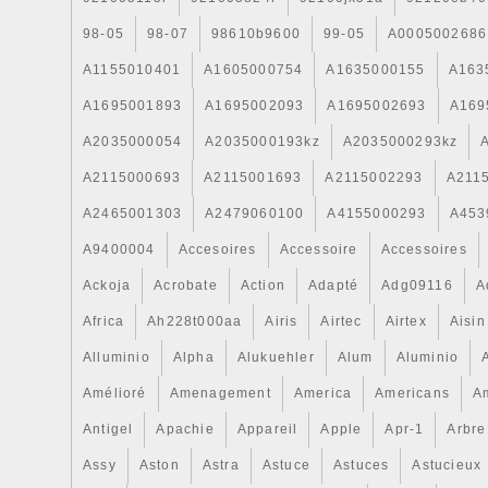
98-05
98-07
98610b9600
99-05
A0005002686
A1155010401
A1605000754
A1635000155
A163
A1695001893
A1695002093
A1695002693
A169
A2035000054
A2035000193kz
A2035000293kz
A2115000693
A2115001693
A2115002293
A211
A2465001303
A2479060100
A4155000293
A453
A9400004
Accesoires
Accessoire
Accessoires
Ackoja
Acrobate
Action
Adapté
Adg09116
A
Africa
Ah228t000aa
Airis
Airtec
Airtex
Aisin
Alluminio
Alpha
Alukuehler
Alum
Aluminio
Amélioré
Amenagement
America
Americans
A
Antigel
Apachie
Appareil
Apple
Apr-1
Arbre
Assy
Aston
Astra
Astuce
Astuces
Astucieux