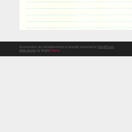
Accessoires de refroidissement is proudly powered by
WordPress
Web design
by Bright
Cherry
.