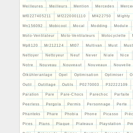
Meilleures
Meilleurs
Mention
Mercedes
Merce
Mf0227405211
Mf2220001110
Mf422750
Mighty
Mn156092
Mobicool
Mocal
Modding
Module
Moto-Ventilateur
Moto-Ventilateurs
Motocyclette
Mp8120
Mr212124
Mt07
Multivan
Must
Mus
Nettoyer
Nettoyeur
Neuf
Never
Niale
Nice
Notre
Nouveau
Nouveaut
Nouveaux
Nouvelle
Ölkühleranlage
Opel
Optimisation
Optimiser
O
Outil
Outillage
Outils
P0270003
P32222109
Paration
Pare
Pare-Chocs
Parechoc
Parfaite
Peerless
Pergola
Permis
Personnage
Perte
Phanteks
Phare
Phobia
Phone
Picasso
Piè
Pires
Plans
Plaque
Plateaux
Playstation
Pm