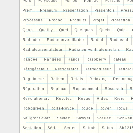
Polo
Polysoude
Pompe
Pontiac
Porsche
Po
Premi
Premium
Presentation
Presentoir
Press
Processus
Procool
Produits
Projet
Protection
Qnap
Quality
Quel
Quelques
Quels
Quip
Radiador
Radiadorventilador
Radial
Radiasud
Radiateurventilateur
Radiateurventilateurrelais
Rad
Rangée
Rangées
Rangs
Raspberry
Rateau
Réfrigérateur
Refrigerator
Refroiddiseur
Refroid
Regulateur
Reihen
Relais
Relaxing
Remontag
Réparation
Replace
Replacement
Réservoir
R
Revolutionary
Revotec
Revue
Ridex
Rieju
R
Robogreen
Rolls-Royce
Rouge
Rover
Rows
Saugrohr-Satz
Saviez
Sawyer
Scellez
Schwab
Sentation
Série
Series
Setrab
Setup
Sh121