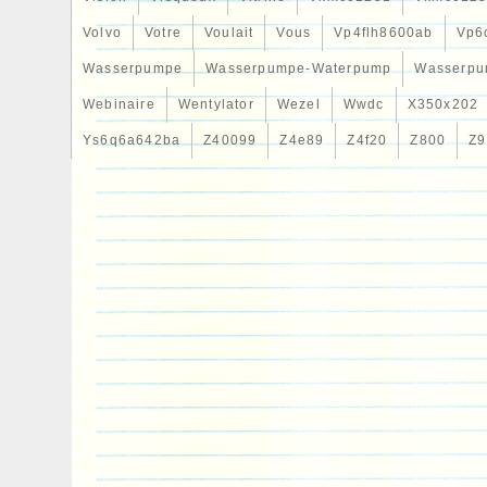
Volvo
Votre
Voulait
Vous
Vp4flh8600ab
Vp6
Wasserpumpe
Wasserpumpe-Waterpump
Wasserpu
Webinaire
Wentylator
Wezel
Wwdc
X350x202
Ys6q6a642ba
Z40099
Z4e89
Z4f20
Z800
Z9