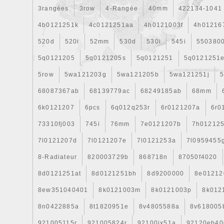
3rangées
3row
4-Rangée
40mm
422134-1041
4b0121251k
4c0121251aa
4h0121003f
4h01216
520d
520i
52mm
530d
530i
545i
550380
5q0121205
5q0121205s
5q0121251
5q0121251
5row
5wa121203g
5wa121205b
5wa121251j
5
68087367ab
68139779ac
68249185ab
68mm
6k0121207
6pcs
6q012q253r
6r0121207a
6r0
73310fj003
745i
76mm
7e0121207b
7h01212
7l0121207d
7l0121207e
7l0121253a
7l0959455
8-Radiateur
820003729b
868718n
87050f4020
8d0121251at
8d0121251bh
8d9200000
8e01212
8ew351040401
8k0121003m
8k0121003p
8k012
8n0422885a
8t1820951e
8v4805588a
8v618005
921005115r
921005824r
92100jx51a
92120eb40