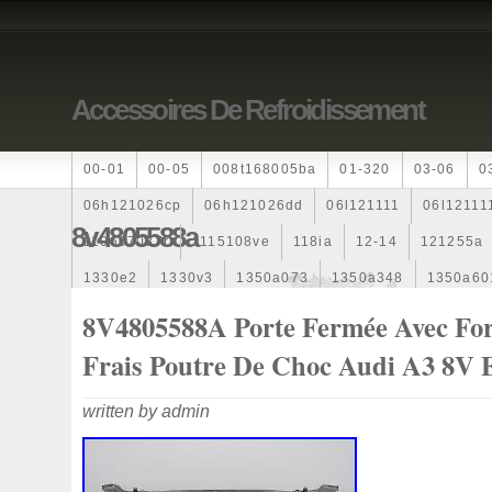
Accessoires De Refroidissement
00-01
00-05
008t168005ba
01-320
03-06
0
06h121026cp
06h121026dd
06l121111
06l12111
8v4805588a
110607087r
1115108ve
118ia
12-14
121255a
1330e2
1330v3
1350a073
1350a348
1350a60
1355d300195
1355d300199
1355d301602
1481
8V4805588A Porte Fermée Avec For
163369-38070
16360yv030
163630g060
163630
Frais Poutre De Choc Audi A3 8V 
167110r100
1712067j10000
17425a3f109
17700
written by admin
1985-1987
1990-1997
1992-2000
1j0121205b
1k0121205
1k0121205ab
1k0121205af
1k01212