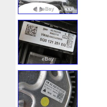
Audi
Ausgleichsbehälter-Expansion
Austin
Auto
B1765
Ballages
Banc
Barredoras
Bases
Be
Bipolaire
Bk218k218
Black
Blanc
Blank
Ble
Boite
Boiter
Boitier
Bolk
Bonnes
Bonneville
Bresser
Bride
Brouilleur
Bruit
Brumisation
B
Cache
Caddy
Cadre
Calandre
Calculateur
Capteur
Capuchon
Carence
Carter
Casse
C
Chambre
Change
Changement
Changer
Chauf
Chronique
Chrysler
Cinq
Circuit
Circuite
Ci
Clean
Cleaning
Client
Clignotant
Clignotants
Collecteur
Colliers
Combox
Comline
Comman
Complete
Composant
Composants
Compresseur
Connecteur
Conseils
Construire
Construis
Co
Convertisseur
Cool
Coolant
Cooler
Coolest