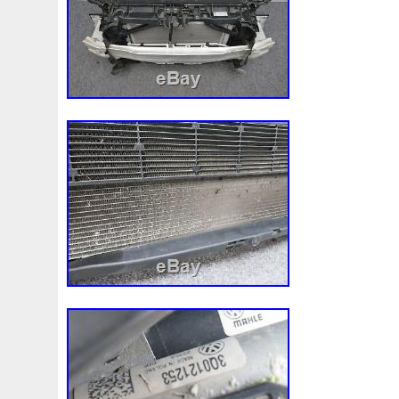
3rangées
3row
4-Rangée
40mm
422134-1041
4b0121251k
4c0121251aa
4h0121003f
4h01216
520d
520i
52mm
530d
530i
545i
550380
5q0121205
5q0121205s
5q0121251
5q0121251
5row
5wa121203g
5wa121205b
5wa121251j
5
68087367ab
68139779ac
68249185ab
68mm
6k0121207
6pcs
6q012q253r
6r0121207a
6r0
73310fj003
745i
76mm
7e0121207b
7h01212
7l0121207d
7l0121207e
7l0121253a
7l0959455
8-Radiateur
820003729b
868718n
87050f4020
8d0121251at
8d0121251bh
8d9200000
8e01212
8ew351040401
8k0121003m
8k0121003p
8k012
8n0422885a
8t1820951e
8v4805588a
8v618005
921005115r
921005824r
92100jx51a
92120eb40