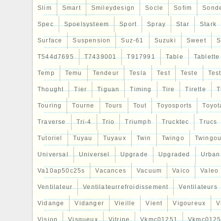
Slim
Smart
Smileydesign
Socle
Sofim
Sond
Spec
Spoelsysteem
Sport
Spray
Star
Stark
Surface
Suspension
Suz-61
Suzuki
Sweet
S
T544d7695
T7439001
T917991
Table
Tablette
Temp
Temu
Tendeur
Tesla
Test
Teste
Tes
Thought
Tier
Tiguan
Timing
Tire
Tirette
T
Touring
Tourne
Tours
Tout
Toyosports
Toyot
Traverse
Tri-4
Trio
Triumph
Trucktec
Trucs
Tutoriel
Tuyau
Tuyaux
Twin
Twingo
Twingou
Universal
Universel
Upgrade
Upgraded
Urban
Va10ap50c25s
Vacances
Vacuum
Vaico
Valeo
Ventilateur
Ventilateurrefroidissement
Ventilateurs
Vidange
Vidanger
Vieille
Vient
Vigoureux
V
Vision
Visqueux
Vitrine
Vkmc01251
Vkmc0125