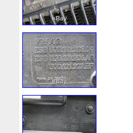
98-05
98-07
98610b9600
99-05
A0005002686
A1155010401
A1605000754
A1635000155
A163
A1695001893
A1695002093
A1695002693
A169
A2035000054
A2035000193kz
A2035000293kz
A2115000693
A2115001693
A2115002293
A211
A2465001303
A2479060100
A4155000293
A453
A9400004
Accesoires
Accessoire
Accessoires
Ackoja
Acrobate
Action
Adapté
Adg09116
A
Africa
Ah228t000aa
Airis
Airtec
Airtex
Aisin
Alluminio
Alpha
Alukuehler
Alum
Aluminio
Amélioré
Amenagement
America
Americans
A
Antigel
Apachie
Appareil
Apple
Apr-1
Arbre
Assy
Aston
Astra
Astuce
Astuces
Astucieux