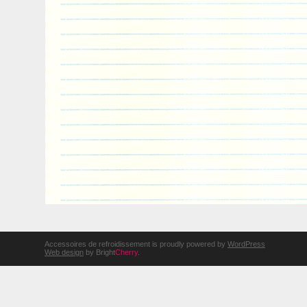
Accessoires de refroidissement is proudly powered by
WordPress
Web design
by Bright
Cherry
.