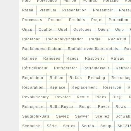
Polo
Polysoude
Pompe
Pontiac
Porsche
Po
Premi
Premium
Presentation
Presentoir
Press
Processus
Procool
Produits
Projet
Protection
Qnap
Quality
Quel
Quelques
Quels
Quip
Radiador
Radiadorventilador
Radial
Radiasud
Radiateurventilateur
Radiateurventilateurrelais
Rad
Rangée
Rangées
Rangs
Raspberry
Rateau
Réfrigérateur
Refrigerator
Refroiddiseur
Refroid
Regulateur
Reihen
Relais
Relaxing
Remontag
Réparation
Replace
Replacement
Réservoir
R
Revolutionary
Revotec
Revue
Ridex
Rieju
R
Robogreen
Rolls-Royce
Rouge
Rover
Rows
Saugrohr-Satz
Saviez
Sawyer
Scellez
Schwab
Sentation
Série
Series
Setrab
Setup
Sh121