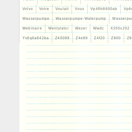
Volvo
Votre
Voulait
Vous
Vp4flh8600ab
Vp6
Wasserpumpe
Wasserpumpe-Waterpump
Wasserpu
Webinaire
Wentylator
Wezel
Wwdc
X350x202
Ys6q6a642ba
Z40099
Z4e89
Z4f20
Z800
Z9