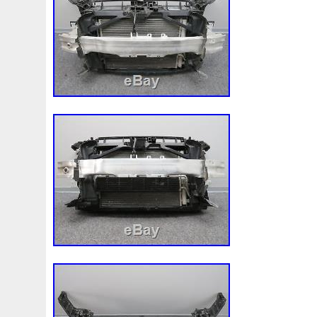
1k0121207j
1k0121207t
1k0121251cm
1k01212
1k0298403a
1k0955453s
1k0959455ap
1k09594
1s1816103
2-Rangée
2-Rangées
2-Row
2003
210103417r
21060g2401
21060t5670
21060vc2
214100052r
214104822r
214104eb0b
214104ed
214108535r
214108706r
214109798r
21410eb3
214812415r
214814342r
214814ea0a
21481546
214818h83a
214819674r
21481bm410
21481jd0
220928kh13a0000038
220v
252kw
25304d7520
253103e710
253103k750
25310a4050
25310n7
253802y000
253803z
25380a4500
25380a4510
256902u000
272105fw0a
289103103r
289106ua
2q0121203k
2q0121203m
2q0959455h
2q18160
325i
357820795j
35mm
36mm
3785l
38131