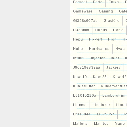
Forseat
Forte
Forza
F
Gameware
Gaming
Gat
Gj328c607ab
Glacière
H328mm
Habits
Har-3
Hepu
Hi-Perf
High
H
Huile
Hurricanes
Hvac
Infiniti
Injector
Inlet
J9c319e839aa
Jackery
Kaw-19
Kaw-25
Kaw-42
Kühlerlüfter
Kühlerventila
L51015210a
Lamborghini
Linceul
Linelazer
Liora
Lr013844
Lr075357
Lu
Mallette
Manitou
Mano