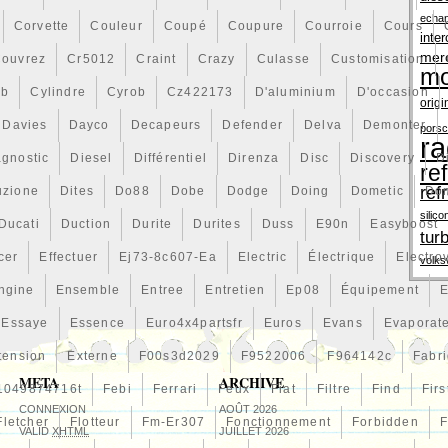
echa
Corvette
Couleur
Coupé
Coupure
Courroie
Cours
inter
mer
ouvrez
Cr5012
Craint
Crazy
Culasse
Customisation
mo
vb
Cylindre
Cyrob
Cz422173
D'aluminium
D'occasion
origi
Davies
Dayco
Decapeurs
Defender
Delva
Demonter
pors
ra
agnostic
Diesel
Différentiel
Direnza
Disc
Discovery
D
re
ref
uzione
Dites
Do88
Dobe
Dodge
Doing
Dometic
Do
silico
Ducati
Duction
Durite
Durites
Duss
E90n
Easyboost
tur
cer
Effectuer
Ej73-8c607-Ea
Electric
Électrique
Electro
volk
ngine
Ensemble
Entree
Entretien
Ep08
Équipement
E
Essaye
Essence
Euro4x4partsfr
Euros
Evans
Evaporat
tension
Externe
F00s3d2029
F9522006
F964142c
Fabr
META
ARCHIVE
1049874716t
Febi
Ferrari
Feux
Fiat
Filtre
Find
Firs
CONNEXION
AOÛT 2026
Fletcher
Flotteur
Fm-Er307
Fonctionnement
Forbidden
F
VALID
XHTML
JUILLET 2026