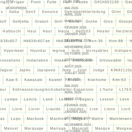
XFN
JUIN 2026
rig
Frigair
Front
Fuite
Full
Fusée
G91h002130
Ga
WORDPRESS
MAI 2026
es
Geba
Gen3
Genuine
Getriebelkhlerleitung
Gilet
Gi
AVRIL 2026
MARS 2026
Golf
Golfjetta
Gratuit
Grill
Grille
Grohe
Gros
Group
FÉVRIER 2026
Hattouchi
Haul
Haut
Haute
He0003
Heater
Heizlei
JANVIER 2026
DÉCEMBRE 2025
k838c607
Hk838c607ae
Hk838c607ce
Hon-36
Hon-88
NOVEMBRE 2025
Hyperkewl
Hyundai
Iegrow
Inch
Incroyables
Indispen
OCTOBRE 2025
SEPTEMBRE 2025
Innovations
Installation
Intake
Intercooler
Introuvable
Is
AOÛT 2025
Jaguar
Japko
Japspeed
Jeep
Joint
Judge
K9k92110j
JUILLET 2025
JUIN 2025
Kaw-5
Kawasaki
Kawtef
Kinetic
Kiwihome
Ktm-63
MAI 2025
teur
Kühlwasserausgleichsbehälter-Expansion
L'huile
L1763
AVRIL 2025
MARS 2025
Lampe
Lancia
Land
Lecteur
Legacy
Lesson
Leve
FÉVRIER 2025
tion
Liore
Liorer
Liquide
Liquides
Live
Llano
Lock
JANVIER 2025
DÉCEMBRE 2024
cas
Lupo
Macbook
Machine
Mages
Mahle
Maintenan
NOVEMBRE 2024
Manuel
Marquage
Marrage
Maserati
Masque
Maxgea
OCTOBRE 2024