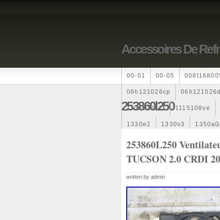
Accessoires De Ref
00-01
00-05
008t16800
06h121026cp
06h121026
253860l250
110607087r
1115108ve
1330e2
1330v3
1350a0
1355d300195
1355d3001
253860L250 Ventilat
TUCSON 2.0 CRDI 20
163369-38070
16360yv03
167110r100
1712067j100
written by admin
1985-1987
1990-1997
1k0121205
1k0121205ab