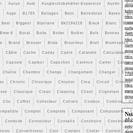
n de la nouveau produit.
on
Aucun
Audi
Ausgleichsbehälter-Expansion
Austin
Aut
dega
turbo
s
Aygo
B1765
Ballages
Banc
Barredoras
Bases
Be
https
name
Best
Biggest
Bipolaire
Bk218k218
Black
Blanc
Blan
parti
Bmw-6
Bocal
Boite
Boiter
Boitier
Bolk
Bonnes
Bon
7e01
https
ce
Brand
Bresser
Bride
Brouilleur
Bruit
Brumisation
name
dega
Câble
Cache
Caddy
Cadre
Calandre
Calculateur
https
t
Capsule
Capteur
Capuchon
Carence
Carter
Casse
name
dega
Chaîne
Chambre
Change
Changement
Changer
Chau
7700
lagu
ax
Chronic
Chronique
Chrysler
Cinq
Circuit
Circuite
https
name
asse
Classique
Clean
Cleaning
Client
Clignotant
Cli
dega
Clio
Coffret
Collecteur
Colliers
Combox
Comline
C
ompatible
Complet
Complete
Composant
Composants
C
Nu
al
Conduite
Connecteur
Conseils
Construire
Construis
avec
rsion
Convertisseur
Cool
Coolant
Cooler
Coolest
Co
dies