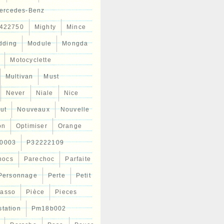
ercedes-Benz
422750
Mighty
Mince
dding
Module
Mongda
Motocyclette
Multivan
Must
Never
Niale
Nice
ut
Nouveaux
Nouvelle
on
Optimiser
Orange
0003
P32222109
hocs
Parechoc
Parfaite
Personnage
Perte
Petit
casso
Pièce
Pieces
station
Pm18b002