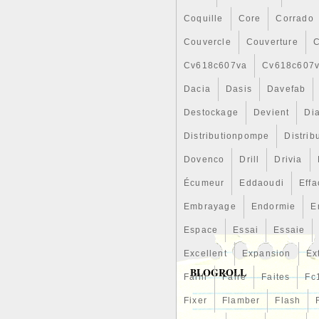
Coquille
Core
Corrado
Couvercle
Couverture
C
Cv618c607va
Cv618c607
Dacia
Dasis
Davefab
Destockage
Devient
Di
Distributionpompe
Distrib
Dovenco
Drill
Drivia
Écumeur
Eddaoudi
Effa
Embrayage
Endormie
E
Espace
Essai
Essaie
Excellent
Expansion
Ex
BLOGROLL
Failli
Faire
Faites
Fc
Fixer
Flamber
Flash