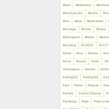
Meat
Medtronic
Meilleu
Metalcaucho
Mettre
Me
Mini
Mise
Mishimoto
Montage
Monte
Mopar
Motorsport
Motos
Motov
Mustang
Nc3610
Nc717
Ninet
Niro
Nismo
Nis
Nova
Noyau
Nyko
Ob
Ordinateur
Oreille
Orifi
Pa66gf25
Pa66gf30
Pa
Part
Parts
Passat
Pa
Petites
Petrol150amp
P
Pierburg
Pipe
Pipe-Lin