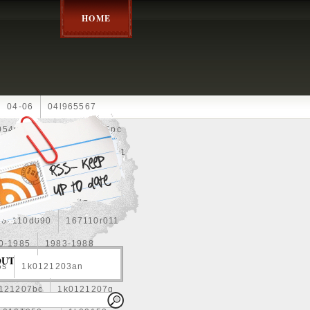
HOME
04-06
04l965567
05452900g
10an
10pc
0e010
13-2269
1330c1
8
1355d300185
15pcs
160400r160
167110d090
167110r011
0-1985
1983-1988
OUT
5s
1k0121203an
121207bc
1k0121207g