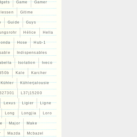
dgets
Game
Gamer
llessen
Gitime
e
Guide
Guys
tungsrohr
Hélice
Hella
Honda
Hose
Hub-1
sable
Indispensables
abella
Isolation
Iveco
d50b
Kale
Karcher
Kühler
Kühlerjalousie
327301
L37j15200
Lexus
Ligier
Ligne
Long
Longjia
Loro
ce
Major
Make
r
Mazda
Mcbazel