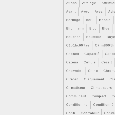
Ations
le cas échéant, à l’expéditio
Attelage
Attenti
Avant
Avec
Avez
Avi
Berlingo
Beru
Besoin
Blichmann
Bloc
Blue
Bouchon
Bouteille
Boy
C1b1bc607ae
C7nn8005h
Capacit
Capacité
Capo
Catena
Cellule
Cessit
Chevrolet
Chine
Chrom
Citroen
Claquement
Cl
Climatiseur
Climatiseurs
Communaut
Compact
C
Conditioning
Conditionné
Contr
Contrôleur
Conve