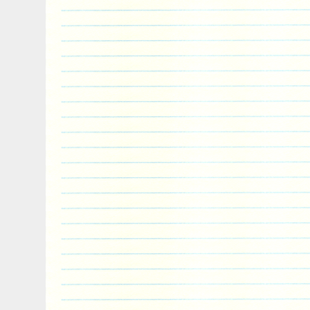
est dans la catégorie « Auto & Motorrad\
-Styling\Kühlung\Kühlwasserschläuche & 
vendeur est « hrt_xtreme_store » et est l
Müllheim. Cet article peut être livré part
Hersteller: FORGE Motorsport
Herstellernummer: FMKCTT225
Oberflächenbeschaffenheit: Silikon
Herstellungsland und -region: Großbri
Herstellergarantie: Ja
Weitere Artikelnummer: FMKCTT225
FORGE Silikonschlauchkit Seat: Forge
Silikonschlauchkit Seat Leon 1M