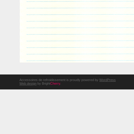
Accessoires de refroidissement is proudly powered by
WordPress
Web design
by Bright
Cherry
.