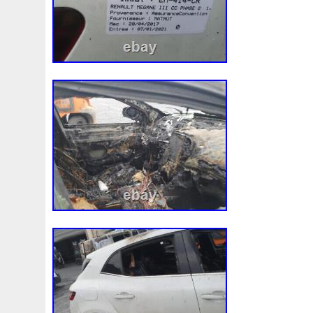
98-05
98-07
98610b9600
99-05
A0005002686
A1155010401
A1605000754
A1635000155
A163
A1695001893
A1695002093
A1695002693
A169
A2035000054
A2035000193kz
A2035000293kz
A2115000693
A2115001693
A2115002293
A211
A2465001303
A2479060100
A4155000293
A453
A9400004
Accesoires
Accessoire
Accessoires
Ackoja
Acrobate
Action
Adapté
Adg09116
A
Africa
Ah228t000aa
Airis
Airtec
Airtex
Aisin
Alluminio
Alpha
Alukuehler
Alum
Aluminio
Amélioré
Amenagement
America
Americans
A
Antigel
Apachie
Appareil
Apple
Apr-1
Arbre
Assy
Aston
Astra
Astuce
Astuces
Astucieux