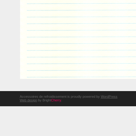
Accessoires de refroidissement is proudly powered by
WordPress
Web design
by Bright
Cherry
.