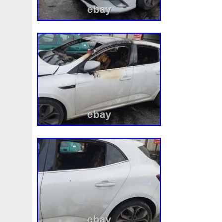
Corvette
Couleur
Coupé
Coupure
Courroie
Cr5012
Craint
Crazy
Culasse
Customisation
Cyrob
Cz422173
D'aluminium
D'occasion
D'or
Decapeurs
Defender
Delva
Demonter
Denso
Différentiel
Direnza
Disc
Discovery
Distributi
Dodge
Doing
Dometic
Domotique
Douille
D
Duss
E90n
Easyboost
Echangeur
Eclairage
Electric
Électrique
Electroventilateur
Elring
E
Ep08
Équipement
Erreur
Escort
Esen
Espa
Evans
Evaporateur
Evaporator
Evier
Excellent
F964142c
Fabriquez
Face
Factures
Failli
Fa
Filtre
Find
First
Firstline
Fisker
Fits
Fixer
Fonctionnement
Forbidden
Ford
Forfait
Forge