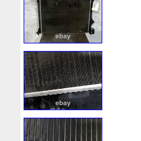
1k0121207j
1k0121207t
1k0121251cm
1k01212
1k0298403a
1k0955453s
1k0959455ap
1k09594
1s1816103
2-Rangée
2-Rangées
2-Row
2003
210103417r
21060g2401
21060t5670
21060vc2
214100052r
214104822r
214104eb0b
214104ed
214108535r
214108706r
214109798r
21410eb3
214812415r
214814342r
214814ea0a
21481546
214818h83a
214819674r
21481bm410
21481jd0
220928kh13a0000038
220v
252kw
25304d7520
253103e710
253103k750
25310a4050
25310n7
253802y000
253803z
25380a4500
25380a4510
256902u000
272105fw0a
289103103r
289106ua
2q0121203k
2q0121203m
2q0959455h
2q18160
325i
357820795j
35mm
36mm
3785l
38131