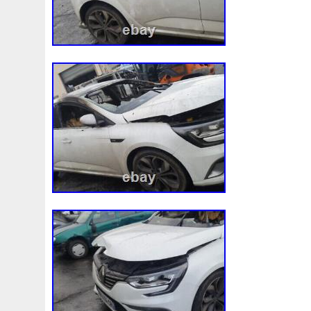
Audi
Ausgleichsbehälter-Expansion
Austin
Auto
B1765
Ballages
Banc
Barredoras
Bases
Be
Bipolaire
Bk218k218
Black
Blanc
Blank
Ble
Boite
Boiter
Boitier
Bolk
Bonnes
Bonneville
Bresser
Bride
Brouilleur
Bruit
Brumisation
B
Cache
Caddy
Cadre
Calandre
Calculateur
Capteur
Capuchon
Carence
Carter
Casse
C
Chambre
Change
Changement
Changer
Chauf
Chronique
Chrysler
Cinq
Circuit
Circuite
Ci
Clean
Cleaning
Client
Clignotant
Clignotants
Collecteur
Colliers
Combox
Comline
Comman
Complete
Composant
Composants
Compresseur
Connecteur
Conseils
Construire
Construis
Co
Convertisseur
Cool
Coolant
Cooler
Coolest