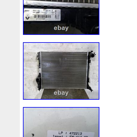
3rangées
3row
4-Rangée
40mm
422134-1041
4b0121251k
4c0121251aa
4h0121003f
4h01216
520d
520i
52mm
530d
530i
545i
550380
5q0121205
5q0121205s
5q0121251
5q0121251
5row
5wa121203g
5wa121205b
5wa121251j
5
68087367ab
68139779ac
68249185ab
68mm
6k0121207
6pcs
6q012q253r
6r0121207a
6r0
73310fj003
745i
76mm
7e0121207b
7h01212
7l0121207d
7l0121207e
7l0121253a
7l0959455
8-Radiateur
820003729b
868718n
87050f4020
8d0121251at
8d0121251bh
8d9200000
8e01212
8ew351040401
8k0121003m
8k0121003p
8k012
8n0422885a
8t1820951e
8v4805588a
8v618005
921005115r
921005824r
92100jx51a
92120eb40