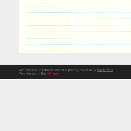
Accessoires de refroidissement is proudly powered by
WordPress
Web design
by Bright
Cherry
.