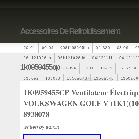
Accessoires De Refroidissement
00-01
00-05
008t168005ba
01-320
03-06
0
06h121026cp
06h121026dd
06l121111
06l12111
1k0959455cp
110607087r
1115108ve
118ia
12-14
121255a
1330e2
1330v3
1350a073
1350a348
1350a60
1355d300195
1355d300199
1355d301602
1481
1K0959455CP Ventilateur Électriq
163369-38070
16360yv030
163630g060
163630
VOLKSWAGEN GOLF V (1K1)(10.
167110r100
1712067j10000
17425a3f109
17700
8938078
1985-1987
1990-1997
1992-2000
1j0121205b
written by admin
1k0121205
1k0121205ab
1k0121205af
1k01212