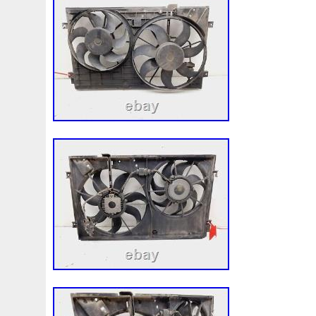
1k0121207j
1k0121207t
1k0121251cm
1k01212
1k0298403a
1k0955453s
1k0959455ap
1k09594
1s1816103
2-Rangée
2-Rangées
2-Row
2003
210103417r
21060g2401
21060t5670
21060vc2
214100052r
214104822r
214104eb0b
214104ed
214108535r
214108706r
214109798r
21410eb3
214812415r
214814342r
214814ea0a
21481546
214818h83a
214819674r
21481bm410
21481jd0
215592894r
220928kh13a0000038
220v
252kw
253102b970
253102y001
253103e710
253103k
253801w910
253802h600
253802y000
253803z
253860l250
253862c000
256902u000
272105fw
2gm955448c
2m413m4y07
2q0121203k
2q0121
3-Rows
30si
318i
320i
325i
357820795j