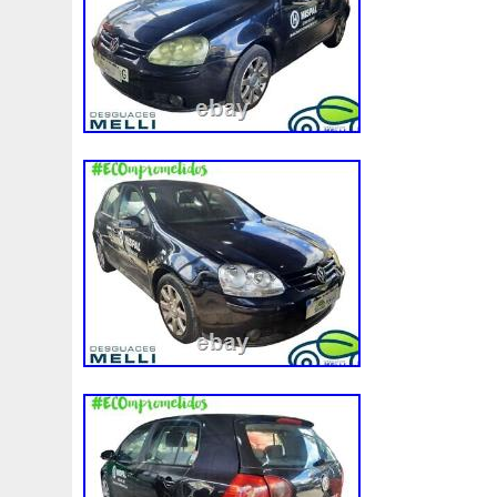
92120eb400
94-01
94942a2
97100j7100
9760
A0005002686
A00514600
A0995000004
A09950
A1635000155
A1635000293
A163500155
A1685
A1695002693
A1695050255
A1698203642
A202
A2035000293kz
A2035001193
A2045001203
A2
A2115001693
A2115002293
A2115003102
A213
A2479060100
A4155000293
A4539064300
A613
Accesoires
Accessoire
Accessoires
Accessories
Acrobate
Action
Adapté
Adg09116
Adm59860
Ah228t000aa
Airis
Airtec
Airtex
Aisin
Alfa
Alluminio
Alpha
Alukuehler
Alum
Aluminio
Amélioré
Amenagement
America
Americans
A
Antigel
Apachie
Appareil
Apple
Apr-1
Arbre