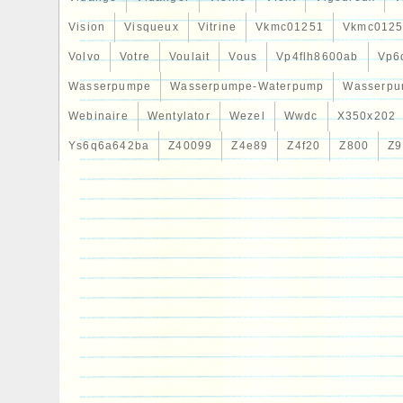
Vision
Visqueux
Vitrine
Vkmc01251
Vkmc0125
Volvo
Votre
Voulait
Vous
Vp4flh8600ab
Vp6
Wasserpumpe
Wasserpumpe-Waterpump
Wasserpu
Webinaire
Wentylator
Wezel
Wwdc
X350x202
Ys6q6a642ba
Z40099
Z4e89
Z4f20
Z800
Z9