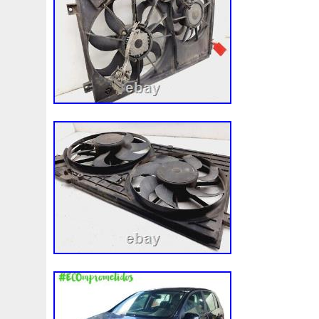
3c0145805am
3e506202
3rangée
3rangées
3
45119ag010
45121fj000
45mm
47mm
4b0121
4m1820023a
4row
50mm
52079555ab
520d
55mm
56mm
57mm
5d11348
5q0121203g
5
5q0121251gb
5q0121251gq
5q0121251gr
5q012
5yy0593
6-Radiateur
62mm
6307701e
64mm
6c118c607ad
6g918c607m
6g918c607p
6g918c6
6r0121217a
6r0145805h
6r0959455e
6r0965561
7h0121253k
7l0121203b
7l0121203g
7l0121203
7l0959455g
7l0965561k
7l6121253c
7m3121203
87050f4020
874615p
877968x
878380vg
8846
8d9200000
8e0121205ab
8e0121251
8e012125
8k0121251h
8k0121251r
8milelake
8mk376718
8v618005be
8v618c607eb
90-03
90157b
901