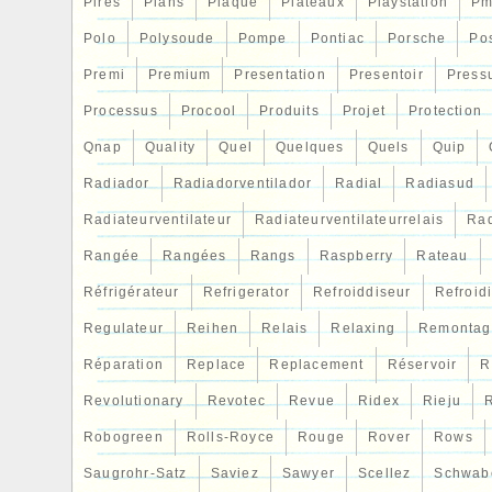
der Referenz Ihres Stücks zusenden. Vuo
Pires
Plans
Plaque
Plateaux
Playstation
Pm
che questa parte sia adatta al tuo veicolo
Polo
Polysoude
Pompe
Pontiac
Porsche
Po
devi fare è inviarci una foto della scheda t
Premi
Premium
Presentation
Presentoir
Press
riferimento del tuo pezzo. Chcesz, zebys
ta czesc bedzie pasowac do Twojego poj
Processus
Procool
Produits
Projet
Protection
musisz zrobic, to przeslac nam zdjecie kar
Qnap
Quality
Quel
Quelques
Quels
Quip
numer referencyjny swojego produktu. 
Radiador
Radiadorventilador
Radial
Radiasud
certeza de que esta peça corresponde a
enviar-nos uma fotografia da ficha técnic
Radiateurventilateur
Radiateurventilateurrelais
Rad
da sua peça.
Rangée
Rangées
Rangs
Raspberry
Rateau
Réfrigérateur
Refrigerator
Refroiddiseur
Refroid
Regulateur
Reihen
Relais
Relaxing
Remontag
Réparation
Replace
Replacement
Réservoir
R
Revolutionary
Revotec
Revue
Ridex
Rieju
R
Robogreen
Rolls-Royce
Rouge
Rover
Rows
Saugrohr-Satz
Saviez
Sawyer
Scellez
Schwab