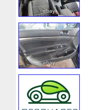
Convertisseur
Cool
Coolant
Cooler
Coolest
Corvette
Couleur
Coupé
Coupure
Courroie
Cr5012
Craint
Crazy
Culasse
Customisation
Cyrob
Cz422173
D'aluminium
D'occasion
D'or
Decapeurs
Defender
Delva
Demonter
Denso
Différentiel
Direnza
Disc
Discovery
Distributi
Dodge
Doing
Dometic
Domotique
Douille
D
Duss
E90n
Easyboost
Echangeur
Eclairage
Electric
Électrique
Electroventilateur
Elring
E
Ep08
Équipement
Erreur
Escort
Esen
Espa
Evans
Evaporateur
Evaporator
Evier
Excellent
F964142c
Fabriquez
Face
Factures
Failli
Fa
Filtre
Find
First
Firstline
Fisker
Fits
Fixer