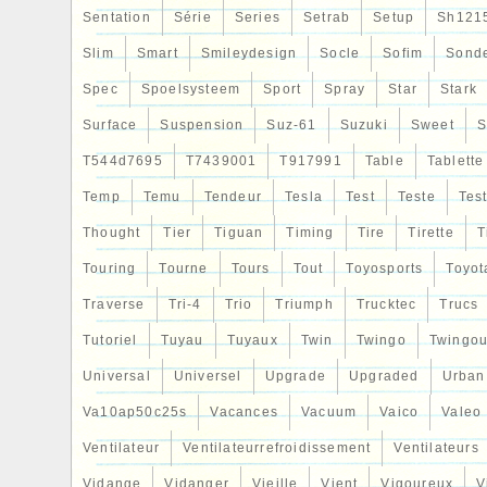
Sentation
Série
Series
Setrab
Setup
Sh121
Slim
Smart
Smileydesign
Socle
Sofim
Sond
Spec
Spoelsysteem
Sport
Spray
Star
Stark
Surface
Suspension
Suz-61
Suzuki
Sweet
S
T544d7695
T7439001
T917991
Table
Tablette
Temp
Temu
Tendeur
Tesla
Test
Teste
Tes
Thought
Tier
Tiguan
Timing
Tire
Tirette
T
Touring
Tourne
Tours
Tout
Toyosports
Toyot
Traverse
Tri-4
Trio
Triumph
Trucktec
Trucs
Tutoriel
Tuyau
Tuyaux
Twin
Twingo
Twingou
Universal
Universel
Upgrade
Upgraded
Urban
Va10ap50c25s
Vacances
Vacuum
Vaico
Valeo
Ventilateur
Ventilateurrefroidissement
Ventilateurs
Vidange
Vidanger
Vieille
Vient
Vigoureux
V