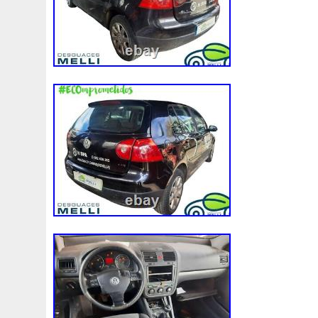
Assy
Aston
Astra
Astuce
Astuces
Astucieux
Audi
Ausgleichsbehälter-Expansion
Austin
Auto
B1765
Ballages
Banc
Barredoras
Bases
Be
Bipolaire
Bk218k218
Black
Blanc
Blank
Ble
Boite
Boiter
Boitier
Bolk
Bonnes
Bonneville
Bresser
Bride
Brouilleur
Bruit
Brumisation
B
Cache
Caddy
Cadre
Calandre
Calculateur
Capteur
Capuchon
Carence
Carter
Casse
C
Chambre
Change
Changement
Changer
Chauf
Chronique
Chrysler
Cinq
Circuit
Circuite
Ci
Clean
Cleaning
Client
Clignotant
Clignotants
Collecteur
Colliers
Combox
Comline
Comman
Complete
Composant
Composants
Compresseur
Connecteur
Conseils
Construire
Construis
Co