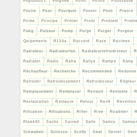
Png000021
Poignee
Point
Points
Polisseuse
Poulie
Pour
Pourquoi
Poussi
Povo
Prasco
Prime
Principe
Printer
Probl
Problem
Probl
Pubg
Pulseur
Pump
Purge
Purger
Purgeur
Quipements
R134a
Raccord
Race
Racimex
Radiateur
Radiateurfan
Radiateurrefroidisseur
R
Radiator
Radio
Rafra
Rallye
Rampe
Rang
Réchauffeur
Recherche
Recommended
Redonne
Refroidir
Refroidissement
Refroidisseur
Régleur
Remplacement
Remplacer
Renault
Rentable
R
Restauration
Restaure
Retour
Rev9
Reveillon
Rification
Rifications
Rifier
Rive
Roadster
R
Rtak440
Sachs
Sacred
Salle
Samco
Samsu
Schwaben
Scirocco
Scotty
Seat
Secret
Secr