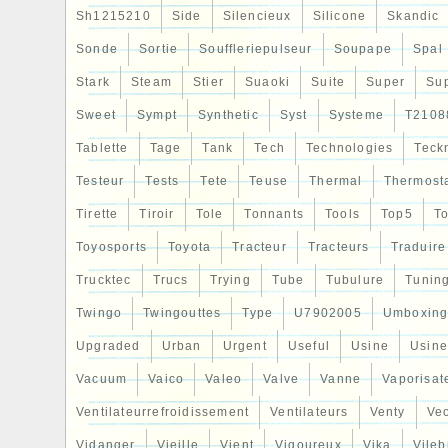
Sh1215210
Side
Silencieux
Silicone
Skandic
Sonde
Sortie
Souffleriepulseur
Soupape
Spal
Stark
Steam
Stier
Suaoki
Suite
Super
Su
Sweet
Sympt
Synthetic
Syst
Systeme
T2108
Tablette
Tage
Tank
Tech
Technologies
Teck
Testeur
Tests
Tete
Teuse
Thermal
Thermost
Tirette
Tiroir
Tole
Tonnants
Tools
Top5
To
Toyosports
Toyota
Tracteur
Tracteurs
Traduire
Trucktec
Trucs
Trying
Tube
Tubulure
Tunin
Twingo
Twingouttes
Type
U7902005
Umboxin
Upgraded
Urban
Urgent
Useful
Usine
Usine
Vacuum
Vaico
Valeo
Valve
Vanne
Vaporisat
Ventilateurrefroidissement
Ventilateurs
Venty
Veo
Vidanger
Vieille
Vient
Vigoureux
Vika
Vileb