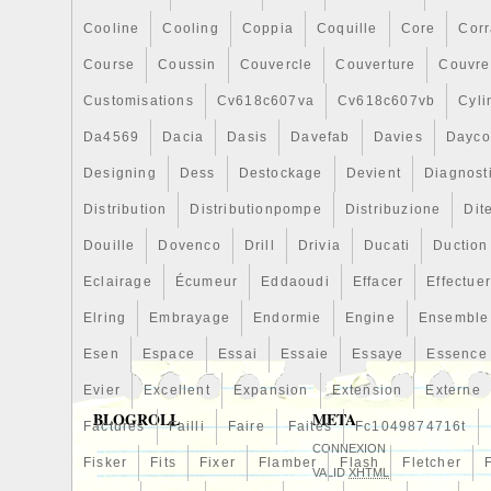
Cooline
Cooling
Coppia
Coquille
Core
Cor
Course
Coussin
Couvercle
Couverture
Couvre
Customisations
Cv618c607va
Cv618c607vb
Cyli
Da4569
Dacia
Dasis
Davefab
Davies
Dayco
Designing
Dess
Destockage
Devient
Diagnost
Distribution
Distributionpompe
Distribuzione
Dit
Douille
Dovenco
Drill
Drivia
Ducati
Duction
Eclairage
Écumeur
Eddaoudi
Effacer
Effectue
Elring
Embrayage
Endormie
Engine
Ensemble
Esen
Espace
Essai
Essaie
Essaye
Essence
Evier
Excellent
Expansion
Extension
Externe
BLOGROLL
META
Factures
Failli
Faire
Faites
Fc1049874716t
CONNEXION
Fisker
Fits
Fixer
Flamber
Flash
Fletcher
VALID
XHTML