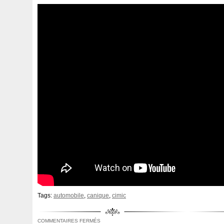
3c0145805am
3e506202
3rangée
3rangées
3
45119ag010
45121fj000
45mm
47mm
4b0121
4m1820023a
4row
50mm
52079555ab
520d
55mm
56mm
57mm
5d11348
5q0121203g
5
5q0121251gb
5q0121251gq
5q0121251gr
5q012
5yy0593
6-Radiateur
62mm
6307701e
64mm
6c118c607ad
6g918c607m
6g918c607p
6g918c6
6r0121217a
6r0145805h
6r0959455e
6r0965561
7h0121253k
7l0121203b
7l0121203g
7l0121203
7l0959455g
7l0965561k
7l6121253c
7m3121203
87050f4020
874615p
877968x
878380vg
8846
8d9200000
8e0121205ab
8e0121251
8e012125
Tags:
automobile
,
canique
,
cimic
8k0121251h
8k0121251r
8milelake
8mk376718
COMMENTAIRES FERMÉS
8v618005be
8v618c607eb
90-03
90157b
901