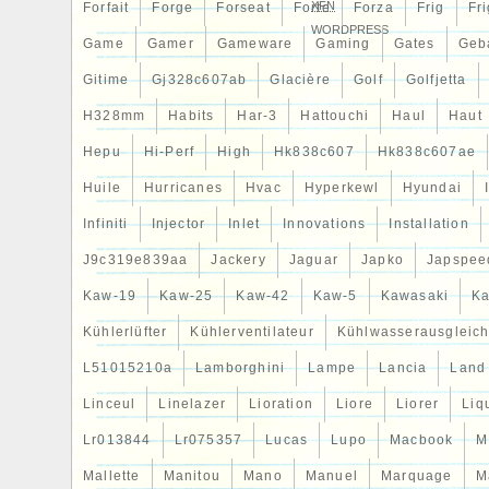
XFN
Forfait
Forge
Forseat
Forte
Forza
Frig
Fri
WORDPRESS
Game
Gamer
Gameware
Gaming
Gates
Geb
Gitime
Gj328c607ab
Glacière
Golf
Golfjetta
H328mm
Habits
Har-3
Hattouchi
Haul
Haut
Hepu
Hi-Perf
High
Hk838c607
Hk838c607ae
Huile
Hurricanes
Hvac
Hyperkewl
Hyundai
Infiniti
Injector
Inlet
Innovations
Installation
J9c319e839aa
Jackery
Jaguar
Japko
Japspee
Kaw-19
Kaw-25
Kaw-42
Kaw-5
Kawasaki
Ka
Kühlerlüfter
Kühlerventilateur
Kühlwasserausgleich
L51015210a
Lamborghini
Lampe
Lancia
Land
Linceul
Linelazer
Lioration
Liore
Liorer
Liq
Lr013844
Lr075357
Lucas
Lupo
Macbook
M
Mallette
Manitou
Mano
Manuel
Marquage
M