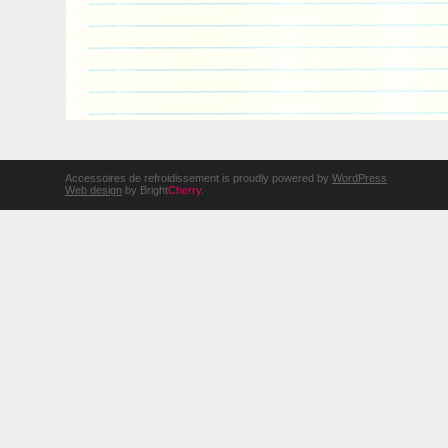
Accessoires de refroidissement is proudly powered by
WordPress
Web design
by Bright
Cherry
.