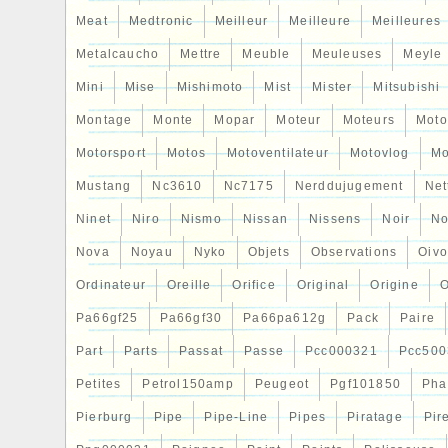
Meat
Medtronic
Meilleur
Meilleure
Meilleures
Metalcaucho
Mettre
Meuble
Meuleuses
Meyle
Mini
Mise
Mishimoto
Mist
Mister
Mitsubishi
Montage
Monte
Mopar
Moteur
Moteurs
Moto
Motorsport
Motos
Motoventilateur
Motovlog
Mo
Mustang
Nc3610
Nc7175
Nerddujugement
Net
Ninet
Niro
Nismo
Nissan
Nissens
Noir
No
Nova
Noyau
Nyko
Objets
Observations
Oiv
Ordinateur
Oreille
Orifice
Original
Origine
O
Pa66gf25
Pa66gf30
Pa66pa612g
Pack
Paire
Part
Parts
Passat
Passe
Pcc000321
Pcc500
Petites
Petrol150amp
Peugeot
Pgf101850
Pha
Pierburg
Pipe
Pipe-Line
Pipes
Piratage
Pir