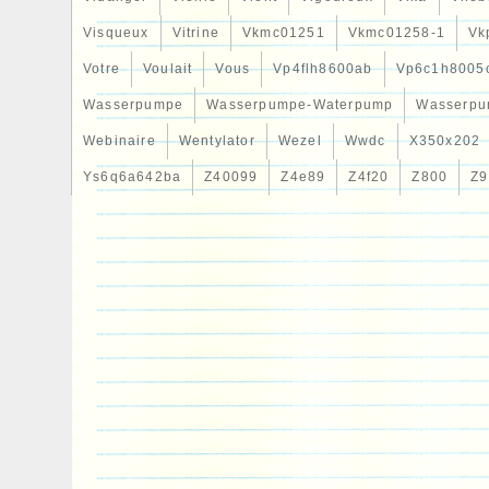
Visqueux
Vitrine
Vkmc01251
Vkmc01258-1
Vk
Votre
Voulait
Vous
Vp4flh8600ab
Vp6c1h8005
Wasserpumpe
Wasserpumpe-Waterpump
Wasserpu
Webinaire
Wentylator
Wezel
Wwdc
X350x202
Ys6q6a642ba
Z40099
Z4e89
Z4f20
Z800
Z9