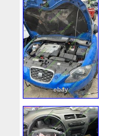
Convertisseur
Cool
Coolant
Cooler
Coolest
Corvette
Couleur
Coupé
Coupure
Courroie
Cr5012
Craint
Crazy
Culasse
Customisation
Cyrob
Cz422173
D'aluminium
D'occasion
D'or
Decapeurs
Defender
Delva
Demonter
Denso
Différentiel
Direnza
Disc
Discovery
Distributi
Dodge
Doing
Dometic
Domotique
Douille
D
Duss
E90n
Easyboost
Echangeur
Eclairage
Electric
Électrique
Electroventilateur
Elring
E
Ep08
Équipement
Erreur
Escort
Esen
Espa
Evans
Evaporateur
Evaporator
Evier
Excellent
F964142c
Fabriquez
Face
Factures
Failli
Fa
Filtre
Find
First
Firstline
Fisker
Fits
Fixer