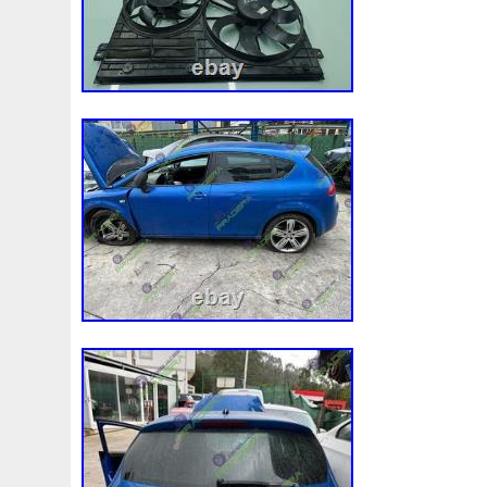
92120eb400
94-01
94942a2
97100j7100
9760
A0005002686
A00514600
A0995000004
A09950
A1635000155
A1635000293
A163500155
A1685
A1695002693
A1695050255
A1698203642
A202
A2035000293kz
A2035001193
A2045001203
A2
A2115001693
A2115002293
A2115003102
A213
A2479060100
A4155000293
A4539064300
A613
Accesoires
Accessoire
Accessoires
Accessories
Acrobate
Action
Adapté
Adg09116
Adm59860
Ah228t000aa
Airis
Airtec
Airtex
Aisin
Alfa
Alluminio
Alpha
Alukuehler
Alum
Aluminio
Amélioré
Amenagement
America
Americans
A
Antigel
Apachie
Appareil
Apple
Apr-1
Arbre