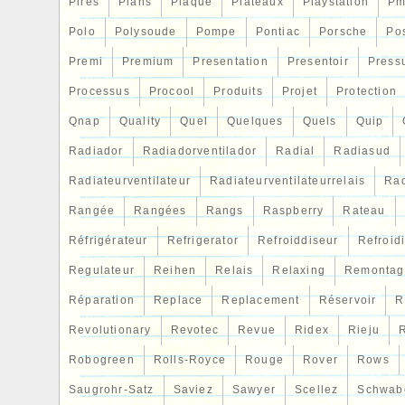
Pires
Plans
Plaque
Plateaux
Playstation
Pm
certeza de que esta peça corresponde a
enviar-nos uma fotografia da ficha técnic
Polo
Polysoude
Pompe
Pontiac
Porsche
Po
da sua peça.
Premi
Premium
Presentation
Presentoir
Press
Processus
Procool
Produits
Projet
Protection
Qnap
Quality
Quel
Quelques
Quels
Quip
Radiador
Radiadorventilador
Radial
Radiasud
Radiateurventilateur
Radiateurventilateurrelais
Rad
Rangée
Rangées
Rangs
Raspberry
Rateau
Réfrigérateur
Refrigerator
Refroiddiseur
Refroid
Regulateur
Reihen
Relais
Relaxing
Remontag
Réparation
Replace
Replacement
Réservoir
R
Revolutionary
Revotec
Revue
Ridex
Rieju
R
Robogreen
Rolls-Royce
Rouge
Rover
Rows
Saugrohr-Satz
Saviez
Sawyer
Scellez
Schwab