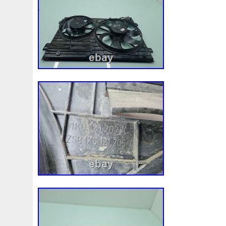
1k0121207j
1k0121207t
1k0121251cm
1k01212
1k0298403a
1k0955453s
1k0959455ap
1k09594
1s1816103
2-Rangée
2-Rangées
2-Row
2003
210103417r
21060g2401
21060t5670
21060vc2
214100052r
214104822r
214104eb0b
214104ed
214108535r
214108706r
214109798r
21410eb3
214812415r
214814342r
214814ea0a
21481546
214818h83a
214819674r
21481bm410
21481jd0
215592894r
220928kh13a0000038
220v
252kw
253102b970
253102y001
253103e710
253103k
253801w910
253802h600
253802y000
253803z
253860l250
253862c000
256902u000
272105fw
2gm955448c
2m413m4y07
2q0121203k
2q0121
3-Rows
30si
318i
320i
325i
357820795j