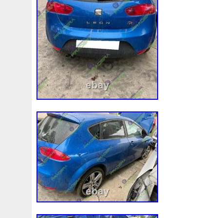
Assy
Aston
Astra
Astuce
Astuces
Astucieux
Audi
Ausgleichsbehälter-Expansion
Austin
Auto
B1765
Ballages
Banc
Barredoras
Bases
Be
Bipolaire
Bk218k218
Black
Blanc
Blank
Ble
Boite
Boiter
Boitier
Bolk
Bonnes
Bonneville
Bresser
Bride
Brouilleur
Bruit
Brumisation
B
Cache
Caddy
Cadre
Calandre
Calculateur
Capteur
Capuchon
Carence
Carter
Casse
C
Chambre
Change
Changement
Changer
Chauf
Chronique
Chrysler
Cinq
Circuit
Circuite
Ci
Clean
Cleaning
Client
Clignotant
Clignotants
Collecteur
Colliers
Combox
Comline
Comman
Complete
Composant
Composants
Compresseur
Connecteur
Conseils
Construire
Construis
Co