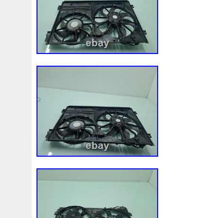
3c0145805am
3e506202
3rangée
3rangées
3
45119ag010
45121fj000
45mm
47mm
4b0121
4m1820023a
4row
50mm
52079555ab
520d
55mm
56mm
57mm
5d11348
5q0121203g
5
5q0121251gb
5q0121251gq
5q0121251gr
5q012
5yy0593
6-Radiateur
62mm
6307701e
64mm
6c118c607ad
6g918c607m
6g918c607p
6g918c6
6r0121217a
6r0145805h
6r0959455e
6r0965561
7h0121253k
7l0121203b
7l0121203g
7l0121203
7l0959455g
7l0965561k
7l6121253c
7m3121203
87050f4020
874615p
877968x
878380vg
8846
8d9200000
8e0121205ab
8e0121251
8e012125
8k0121251h
8k0121251r
8milelake
8mk376718
8v618005be
8v618c607eb
90-03
90157b
901