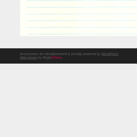
Accessoires de refroidissement is proudly powered by
WordPress
Web design
by Bright
Cherry
.