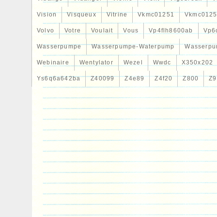
Vision
Visqueux
Vitrine
Vkmc01251
Vkmc0125
Volvo
Votre
Voulait
Vous
Vp4flh8600ab
Vp6
Wasserpumpe
Wasserpumpe-Waterpump
Wasserpu
Webinaire
Wentylator
Wezel
Wwdc
X350x202
Ys6q6a642ba
Z40099
Z4e89
Z4f20
Z800
Z9