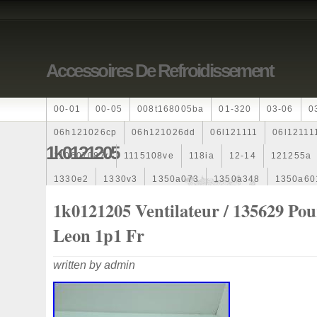
Accessoires De Refroidissement
00-01
00-05
008t168005ba
01-320
03-06
0
06h121026cp
06h121026dd
06l121111
06l12111
1k0121205
110607087r
1115108ve
118ia
12-14
121255a
1330e2
1330v3
1350a073
1350a348
1350a60
1355d300195
1355d300199
1355d301602
1481
1k0121205 Ventilateur / 135629 Pou
163369-38070
16360yv030
163630g060
163630
Leon 1p1 Fr
167110r100
1712067j10000
17425a3f109
17700
written by admin
1985-1987
1990-1997
1992-2000
1j0121205b
1k0121205
1k0121205ab
1k0121205af
1k01212