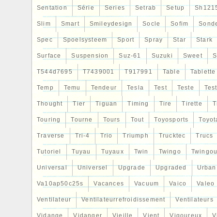
Sentation
Série
Series
Setrab
Setup
Sh121
Slim
Smart
Smileydesign
Socle
Sofim
Sond
Spec
Spoelsysteem
Sport
Spray
Star
Stark
Surface
Suspension
Suz-61
Suzuki
Sweet
S
T544d7695
T7439001
T917991
Table
Tablette
Temp
Temu
Tendeur
Tesla
Test
Teste
Tes
Thought
Tier
Tiguan
Timing
Tire
Tirette
T
Touring
Tourne
Tours
Tout
Toyosports
Toyot
Traverse
Tri-4
Trio
Triumph
Trucktec
Trucs
Tutoriel
Tuyau
Tuyaux
Twin
Twingo
Twingou
Universal
Universel
Upgrade
Upgraded
Urban
Va10ap50c25s
Vacances
Vacuum
Vaico
Valeo
Ventilateur
Ventilateurrefroidissement
Ventilateurs
Vidange
Vidanger
Vieille
Vient
Vigoureux
V