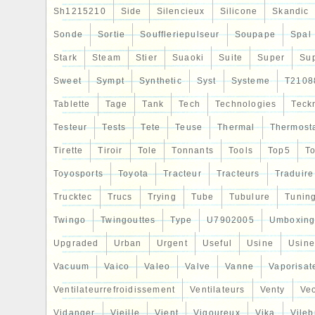
Sh1215210
Side
Silencieux
Silicone
Skandic
Sonde
Sortie
Souffleriepulseur
Soupape
Spal
Stark
Steam
Stier
Suaoki
Suite
Super
Su
Sweet
Sympt
Synthetic
Syst
Systeme
T2108
Tablette
Tage
Tank
Tech
Technologies
Teck
Testeur
Tests
Tete
Teuse
Thermal
Thermost
Tirette
Tiroir
Tole
Tonnants
Tools
Top5
To
Toyosports
Toyota
Tracteur
Tracteurs
Traduire
Trucktec
Trucs
Trying
Tube
Tubulure
Tunin
Twingo
Twingouttes
Type
U7902005
Umboxin
Upgraded
Urban
Urgent
Useful
Usine
Usine
Vacuum
Vaico
Valeo
Valve
Vanne
Vaporisat
Ventilateurrefroidissement
Ventilateurs
Venty
Veo
Vidanger
Vieille
Vient
Vigoureux
Vika
Vileb