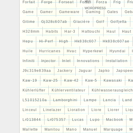
XFN
Forfait
Forge
Forseat
Forte
Forza
Frig
Fri
WORDPRESS
Game
Gamer
Gameware
Gaming
Gates
Geb
Gitime
Gj328c607ab
Glacière
Golf
Golfjetta
H328mm
Habits
Har-3
Hattouchi
Haul
Haut
Hepu
Hi-Perf
High
Hk838c607
Hk838c607ae
Huile
Hurricanes
Hvac
Hyperkewl
Hyundai
Infiniti
Injector
Inlet
Innovations
Installation
J9c319e839aa
Jackery
Jaguar
Japko
Japspee
Kaw-19
Kaw-25
Kaw-42
Kaw-5
Kawasaki
Ka
Kühlerlüfter
Kühlerventilateur
Kühlwasserausgleich
L51015210a
Lamborghini
Lampe
Lancia
Land
Linceul
Linelazer
Lioration
Liore
Liorer
Liq
Lr013844
Lr075357
Lucas
Lupo
Macbook
M
Mallette
Manitou
Mano
Manuel
Marquage
M