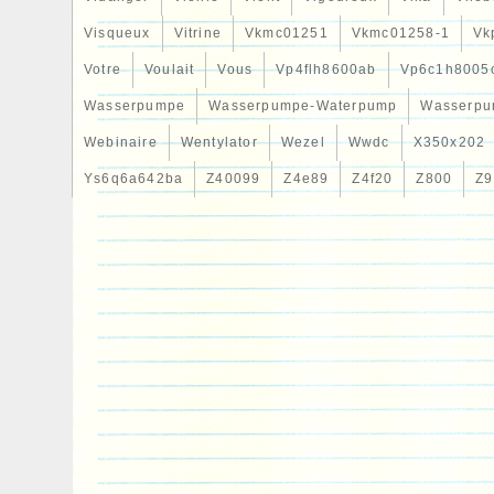
Visqueux
Vitrine
Vkmc01251
Vkmc01258-1
Vk
Votre
Voulait
Vous
Vp4flh8600ab
Vp6c1h8005
Wasserpumpe
Wasserpumpe-Waterpump
Wasserpu
Webinaire
Wentylator
Wezel
Wwdc
X350x202
Ys6q6a642ba
Z40099
Z4e89
Z4f20
Z800
Z9