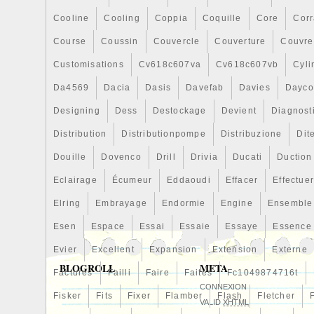
Cooline
Cooling
Coppia
Coquille
Core
Cor
Course
Coussin
Couvercle
Couverture
Couvre
Customisations
Cv618c607va
Cv618c607vb
Cyli
Da4569
Dacia
Dasis
Davefab
Davies
Dayco
Designing
Dess
Destockage
Devient
Diagnost
Distribution
Distributionpompe
Distribuzione
Dit
Douille
Dovenco
Drill
Drivia
Ducati
Duction
Eclairage
Écumeur
Eddaoudi
Effacer
Effectue
Elring
Embrayage
Endormie
Engine
Ensemble
Esen
Espace
Essai
Essaie
Essaye
Essence
Evier
Excellent
Expansion
Extension
Externe
BLOGROLL
META
Factures
Failli
Faire
Faites
Fc1049874716t
CONNEXION
Fisker
Fits
Fixer
Flamber
Flash
Fletcher
VALID
XHTML