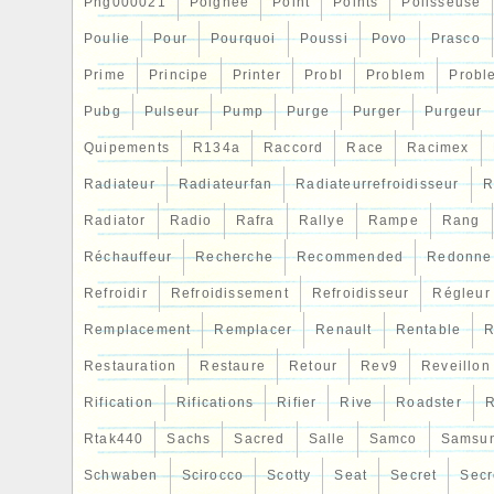
Png000021
Poignee
Point
Points
Polisseuse
Poulie
Pour
Pourquoi
Poussi
Povo
Prasco
Prime
Principe
Printer
Probl
Problem
Probl
Pubg
Pulseur
Pump
Purge
Purger
Purgeur
Quipements
R134a
Raccord
Race
Racimex
Radiateur
Radiateurfan
Radiateurrefroidisseur
R
Radiator
Radio
Rafra
Rallye
Rampe
Rang
Réchauffeur
Recherche
Recommended
Redonne
Refroidir
Refroidissement
Refroidisseur
Régleur
Remplacement
Remplacer
Renault
Rentable
R
Restauration
Restaure
Retour
Rev9
Reveillon
Rification
Rifications
Rifier
Rive
Roadster
R
Rtak440
Sachs
Sacred
Salle
Samco
Samsu
Schwaben
Scirocco
Scotty
Seat
Secret
Secr