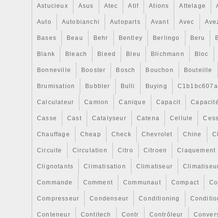
Astucieux
Asus
Atec
Atif
Ations
Attelage
Auto
Autobianchi
Autoparts
Avant
Avec
Ave
Bases
Beau
Behr
Bentley
Berlingo
Beru
Blank
Bleach
Bleed
Bleu
Blichmann
Bloc
Bonneville
Booster
Bosch
Bouchon
Bouteille
Brumisation
Bubbler
Bulli
Buying
C1b1bc607a
Calculateur
Camion
Canique
Capacit
Capacit
Casse
Cast
Catalyseur
Catena
Cellule
Cess
Chauffage
Cheap
Check
Chevrolet
Chine
C
Circuite
Circulation
Citro
Citroen
Claquement
Clignotants
Climatisation
Climatiseur
Climatiseu
Commande
Comment
Communaut
Compact
Co
Compresseur
Condenseur
Conditioning
Conditi
Conteneur
Contitech
Contr
Contrôleur
Conver