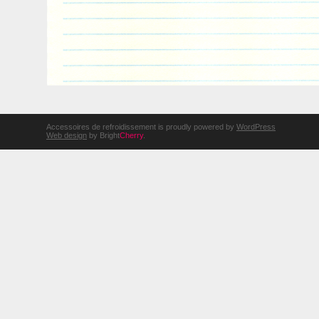
Accessoires de refroidissement is proudly powered by
WordPress
Web design
by Bright
Cherry
.