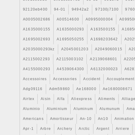
92120eb400
94-01
94942a2
97100j7100
9760
A0005002686
A00514600
A0995000004
A09950
A1635000155
A1635000293
A163500155
A1685
A1695002693
A1695050255
A1698203642
A202
A2035000293kz
A2045001203
A2049060015
A2
A2115002293
A2115003102
A2139068601
A220
A4155000293
A4539064300
A6132000023
A628
Accessoires
Accessories
Accident
Accouplement
Adg09116
Adm59860
Ae168000
Ae1680008671
Airtex
Aisin
Alfa
Aliexpress
Aliments
Alliag
Aluminio
Aluminium
Aluminum
Alumunum
Ama
Americans
Amortisseur
An-10
An10
Animation
Apr-1
Arbre
Archery
Arctic
Argent
Arriere