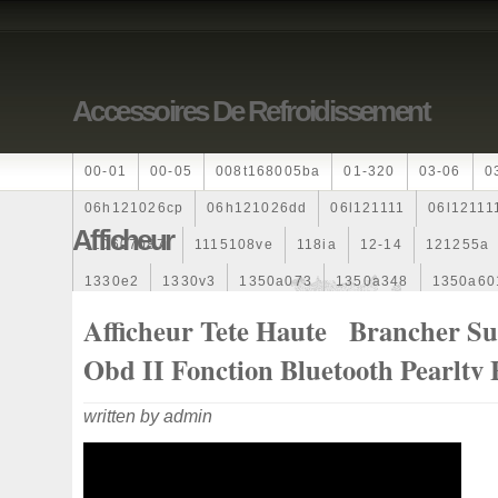
Accessoires De Refroidissement
00-01
00-05
008t168005ba
01-320
03-06
0
06h121026cp
06h121026dd
06l121111
06l12111
Afficheur
110607087r
1115108ve
118ia
12-14
121255a
1330e2
1330v3
1350a073
1350a348
1350a60
1355d300195
1355d300199
1355d301602
1481
Afficheur Tete Haute Brancher Su
163369-38070
16360yv030
163630g060
163630
Obd II Fonction Bluetooth Pearltv 
167110r100
1712067j10000
17425a3f109
17700
written by admin
1985-1987
1990-1997
1992-2000
1j0121205b
1k0121205
1k0121205ab
1k0121205af
1k01212