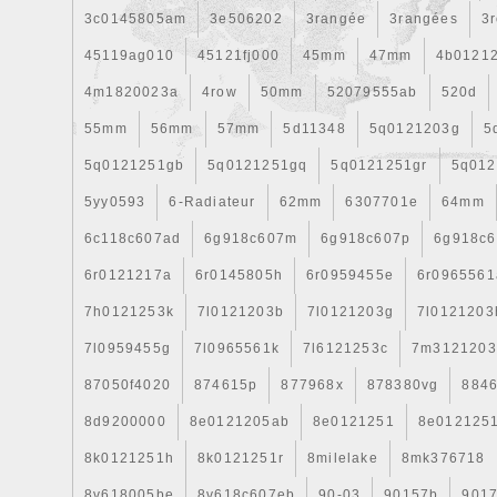
3c0145805am
3e506202
3rangée
3rangées
3
45119ag010
45121fj000
45mm
47mm
4b0121
4m1820023a
4row
50mm
52079555ab
520d
55mm
56mm
57mm
5d11348
5q0121203g
5
5q0121251gb
5q0121251gq
5q0121251gr
5q012
5yy0593
6-Radiateur
62mm
6307701e
64mm
6c118c607ad
6g918c607m
6g918c607p
6g918c6
6r0121217a
6r0145805h
6r0959455e
6r0965561
7h0121253k
7l0121203b
7l0121203g
7l0121203
7l0959455g
7l0965561k
7l6121253c
7m3121203
87050f4020
874615p
877968x
878380vg
8846
8d9200000
8e0121205ab
8e0121251
8e012125
8k0121251h
8k0121251r
8milelake
8mk376718
8v618005be
8v618c607eb
90-03
90157b
901