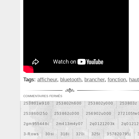
1k0121207j
1k0121207t
1k0121251cm
1k01212
1k0298403a
1k0955453s
1k0959455ap
1k09594
1s1816103
2-Rangée
2-Rangées
2-Row
2003
210103417r
21060g2401
21060t5670
21060vc2
214100052r
214104822r
214104eb0b
214104ed
214108535r
214108706r
214109798r
21410eb3
214812415r
214814342r
214814ea0a
21481546
214818h83a
214819674r
21481bm410
21481jd0
Tags:
afficheur
,
bluetooth
,
brancher
,
fonction
,
hau
215592894r
220928kh13a0000038
220v
252kw
253102b970
253102y001
253103e710
253103k
COMMENTAIRES FERMÉS
253801w910
253802h600
253802y000
253803z
253860l250
253862c000
256902u000
272105fw
2gm955448c
2m413m4y07
2q0121203k
2q0121
3-Rows
30si
318i
320i
325i
357820795j