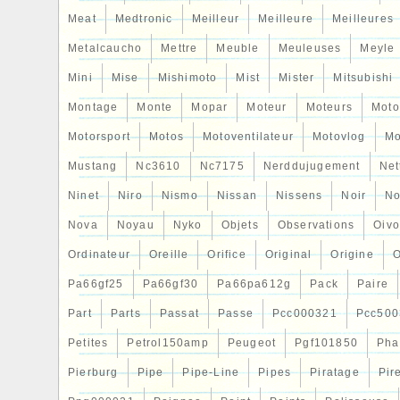
Meat
Medtronic
Meilleur
Meilleure
Meilleures
Metalcaucho
Mettre
Meuble
Meuleuses
Meyle
Mini
Mise
Mishimoto
Mist
Mister
Mitsubishi
Montage
Monte
Mopar
Moteur
Moteurs
Moto
Motorsport
Motos
Motoventilateur
Motovlog
Mo
Mustang
Nc3610
Nc7175
Nerddujugement
Net
Ninet
Niro
Nismo
Nissan
Nissens
Noir
No
Nova
Noyau
Nyko
Objets
Observations
Oiv
Ordinateur
Oreille
Orifice
Original
Origine
O
Pa66gf25
Pa66gf30
Pa66pa612g
Pack
Paire
Part
Parts
Passat
Passe
Pcc000321
Pcc500
Petites
Petrol150amp
Peugeot
Pgf101850
Pha
Pierburg
Pipe
Pipe-Line
Pipes
Piratage
Pir