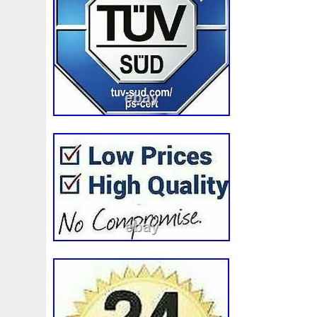
Forseat
Forte
Forza
Frig
Frigair
Front
Fui
Gameware
Gaming
Gates
Geba
Gen3
Genu
Gj328c607ab
Glacière
Golf
Golfjetta
Gratuit
H328mm
Habits
Har-3
Hattouchi
Haul
Haut
Hepu
Hi-Perf
High
Hk838c607
Hk838c607ae
Huile
Hurricanes
Hvac
Hyperkewl
Hyundai
Infiniti
Injector
Inlet
Innovations
Installation
J9c319e839aa
Jackery
Jaguar
Japko
Japspee
Kaw-19
Kaw-25
Kaw-42
Kaw-5
Kawasaki
Ka
Kühlerlüfter
Kühlerventilateur
Kühlwasserausgleich
L51015210a
Lamborghini
Lampe
Lancia
Land
Linceul
Linelazer
Lioration
Liore
Liorer
Liq
Lr013844
Lr075357
Lucas
Lupo
Macbook
M
Mallette
Manitou
Mano
Manuel
Marquage
M