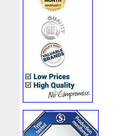
Coquille
Core
Corrado
Corvette
Couleur
Co
Couvercle
Couverture
Couvrez
Cr5012
Craint
Cv618c607va
Cv618c607vb
Cylindre
Cyrob
C
Dacia
Dasis
Davefab
Davies
Dayco
Decape
Destockage
Devient
Diagnostic
Diesel
Différe
Distributionpompe
Distribuzione
Dites
Do88
D
Dovenco
Drill
Drivia
Ducati
Duction
Durite
Écumeur
Eddaoudi
Effacer
Effectuer
Ej73-8c6
Embrayage
Endormie
Engine
Ensemble
Entre
Espace
Essai
Essaie
Essaye
Essence
Euro4
Excellent
Expansion
Extension
Externe
F00s3
Failli
Faire
Faites
Fc1049874716t
Febi
Ferr
Fixer
Flamber
Flash
Fletcher
Flotteur
Fm-Er