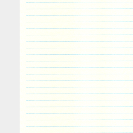
détachées\Refroidissement\Radiateurs ».
« motor.chill.ltd » et est localisé à/en 
Yorkshire. Cet article peut être livré par
Autre numéro de pièce: 16400-67060
67071
Modifié Objet: N°
Personnalisé Faisceau: N°
Marque: AFTERMARKET
Numéro de pièce fabricant: to2450
Non domestiques Produit: N°