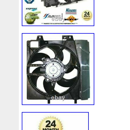
Ations
Attelage
Attention
Aucun
Audi
Ausgl
Avant
Avec
Avez
Avis
Aygo
B1765
Balla
Berlingo
Beru
Besoin
Best
Biggest
Bipolair
Blichmann
Bloc
Blue
Bmw-6
Bocal
Boite
Bouchon
Bouteille
Boyce
Brand
Bresser
Bri
C1b1bc607ae
C7nn8005h
Câble
Cache
Cadd
Capacit
Capacité
Capot
Capsule
Capteur
C
Catena
Cellule
Cessit
Chaîne
Chambre
Ch
Chevrolet
Chine
Chromax
Chronic
Chronique
Citroen
Claquement
Classe
Classique
Clean
Climatiseur
Climatiseurs
Clio
Coffret
Collecte
Communaut
Compact
Compatible
Complet
Co
Conditioning
Conditionné
Conduite
Connecteur
Contr
Contrôleur
Conversion
Convertisseur
C