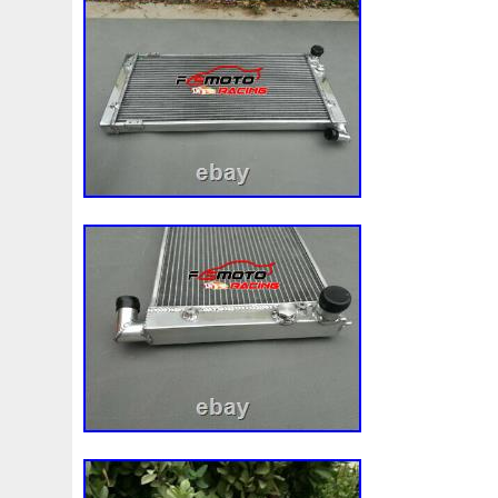
détachées\Refroidissement\Autres ». Le 
« a2zmotorspares » et est localisé dans 
article peut être expédié au pays suivant
Moteur Taille (cc): 1596
Marque: OE QUALITY
Essence Type :: Essence
Moteur Puissance (bhp): 100
Corpulence :: Break
Véhicule Details :: Veuillez Fournir U
BORDEAUX/Châssis N° pour Exact
Fixation :: Quelques Fixation Variatio