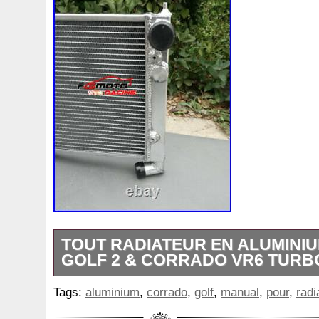
TOUT RADIATEUR EN ALUMINI
GOLF 2 & CORRADO VR6 TUR
Aranceles, impuestos y cargos no están i
Tags:
aluminium
,
corrado
,
golf
,
manual
,
pour
,
radi
del artículo o los gastos de envío. Estas