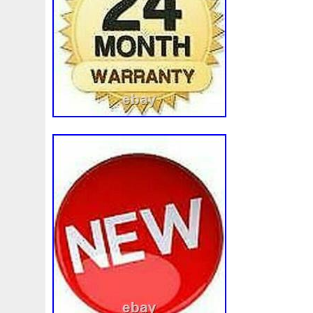
Meat
Medtronic
Meilleur
Meilleure
Meilleures
Metalcaucho
Mettre
Meuble
Meuleuses
Meyle
Mini
Mise
Mishimoto
Mist
Mister
Mitsubishi
Montage
Monte
Mopar
Moteur
Moteurs
Moto
Motorsport
Motos
Motoventilateur
Motovlog
Mo
Mustang
Nc3610
Nc7175
Nerddujugement
Net
Ninet
Niro
Nismo
Nissan
Nissens
Noir
No
Nova
Noyau
Nyko
Objets
Observations
Oiv
Ordinateur
Oreille
Orifice
Original
Origine
O
Pa66gf25
Pa66gf30
Pa66pa612g
Pack
Paire
Part
Parts
Passat
Passe
Pcc000321
Pcc500
Petites
Petrol150amp
Peugeot
Pgf101850
Pha
Pierburg
Pipe
Pipe-Line
Pipes
Piratage
Pir