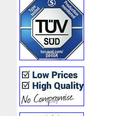
Cet item est dans la catégorie « Auto, mo
accessoires\Auto: pièces
détachées\Refroidissement\Autres ». Le 
« a2zmotorspares » et est localisé dans 
article peut être expédié au pays suivant
Detalle 2:: Variante d’équipement 2
Detalle 3:: Pour les véhicules sans air
Détail 1 :: Année de construction au 0
Marque: OE QUALITY
Essence Type :: Essence
Moteur Puissance (bhp): 120
Moteur Taille (cc): 1598
Corpulence :: Hayon
Véhicule Details :: Veuillez Fournir U
BORDEAUX/Châssis N° pour Exact
Fixation :: Quelques Fixation Variatio