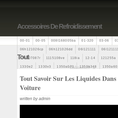
Accessoires De Refroidissement
00-01
00-05
008t168005ba
01-320
03-06
0
06h121026cp
06h121026dd
06l121111
06l12111
Tout
110607087r
1115108ve
118ia
12-14
121255a
1330e2
1330v3
1350a073
1350a348
1350a60
1355d300195
1355d300199
1355d301602
1481
Tout Savoir Sur Les Liquides Dans
163369-38070
16360yv030
163630g060
163630
Voiture
167110r100
1712067j10000
17425a3f109
17700
written by admin
1985-1987
1990-1997
1992-2000
1j0121205b
1k0121205
1k0121205ab
1k0121205af
1k01212