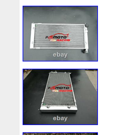
DE TÉLÉPHONE DE CONTACT. Tous les art
avec une garantie du fabricant et seront 
demande. Vous pouvez changer d’avis et 
ou la totalité de votre commande avec n
jusqu’à 30 jours. Tous les articles doivent
emballage d’origine, ne doivent pas avoir 
utilisés de quelque manière que ce soit t
contraire. Vous éviter de recevoir un r
êtes obligé de prendre un soin raisonnable
vous êtes en sa possession. Menu Desc
LIVRAISON DÉTAILS DE MONTAGE: Ma
Référence fabricant Ne s’applique pas M
Type de carburant : Essence Type de cor
Description PAIEMENTS LIVRAISON Desc
PAIEMENTS LIVRAISON Description P
LIVRAISON. Please Provide UK Reg or F
No. Cet item est dans la catégorie « Auto
accessoires\Auto: pièces