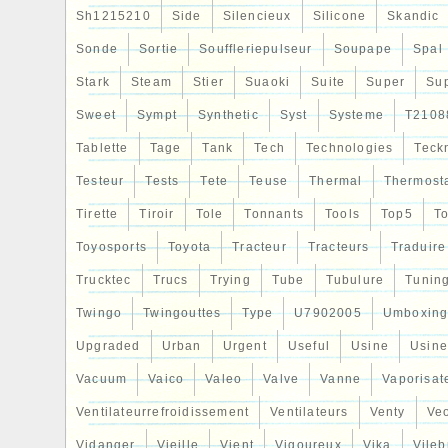
Sh1215210
Side
Silencieux
Silicone
Skandic
Sonde
Sortie
Souffleriepulseur
Soupape
Spal
Stark
Steam
Stier
Suaoki
Suite
Super
Su
Sweet
Sympt
Synthetic
Syst
Systeme
T2108
Tablette
Tage
Tank
Tech
Technologies
Teck
Testeur
Tests
Tete
Teuse
Thermal
Thermost
Tirette
Tiroir
Tole
Tonnants
Tools
Top5
To
Toyosports
Toyota
Tracteur
Tracteurs
Traduire
Trucktec
Trucs
Trying
Tube
Tubulure
Tunin
Twingo
Twingouttes
Type
U7902005
Umboxin
Upgraded
Urban
Urgent
Useful
Usine
Usine
Vacuum
Vaico
Valeo
Valve
Vanne
Vaporisat
Ventilateurrefroidissement
Ventilateurs
Venty
Veo
Vidanger
Vieille
Vient
Vigoureux
Vika
Vileb