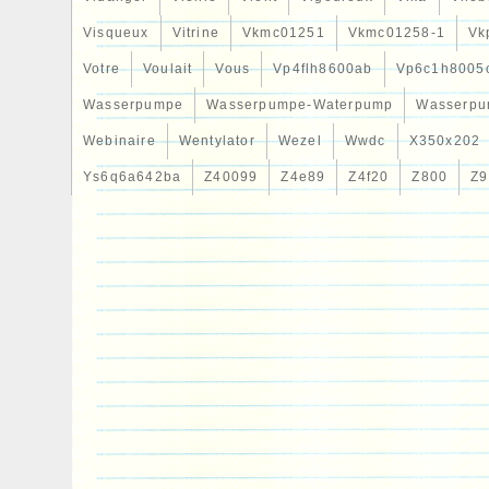
Visqueux
Vitrine
Vkmc01251
Vkmc01258-1
Vk
Votre
Voulait
Vous
Vp4flh8600ab
Vp6c1h8005
Wasserpumpe
Wasserpumpe-Waterpump
Wasserpu
Webinaire
Wentylator
Wezel
Wwdc
X350x202
Ys6q6a642ba
Z40099
Z4e89
Z4f20
Z800
Z9