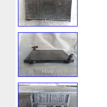
3c0145805am
3e506202
3rangée
3rangées
3
45119ag010
45121fj000
45mm
47mm
4b0121
4m1820023a
4row
50mm
52079555ab
520d
55mm
56mm
57mm
5d11348
5q0121203g
5
5q0121251gb
5q0121251gq
5q0121251gr
5q012
5yy0593
6-Radiateur
62mm
6307701e
64mm
6c118c607ad
6g918c607m
6g918c607p
6g918c6
6r0121217a
6r0145805h
6r0959455e
6r0965561
7h0121253k
7l0121203b
7l0121203g
7l0121203
7l0959455g
7l0965561k
7l6121253c
7m3121203
87050f4020
874615p
877968x
878380vg
8846
8d9200000
8e0121205ab
8e0121251
8e012125
8k0121251h
8k0121251r
8milelake
8mk376718
8v618005be
8v618c607eb
90-03
90157b
901