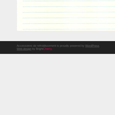
Accessoires de refroidissement is proudly powered by
WordPress
Web design
by Bright
Cherry
.