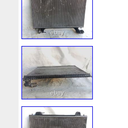
1k0121207j
1k0121207t
1k0121251cm
1k01212
1k0298403a
1k0955453s
1k0959455ap
1k09594
1s1816103
2-Rangée
2-Rangées
2-Row
2003
210103417r
21060g2401
21060t5670
21060vc2
214100052r
214104822r
214104eb0b
214104ed
214108535r
214108706r
214109798r
21410eb3
214812415r
214814342r
214814ea0a
21481546
214818h83a
214819674r
21481bm410
21481jd0
215592894r
220928kh13a0000038
220v
252kw
253102b970
253102y001
253103e710
253103k
253801w910
253802h600
253802y000
253803z
253860l250
253862c000
256902u000
272105fw
2gm955448c
2m413m4y07
2q0121203k
2q0121
3-Rows
30si
318i
320i
325i
357820795j