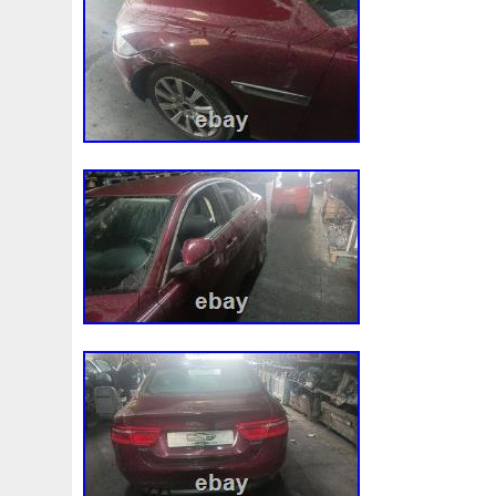
Astucieux
Asus
Atec
Atif
Ations
Attelage
Auto
Autobianchi
Autoparts
Avant
Avec
Ave
Bases
Beau
Behr
Bentley
Berlingo
Beru
Blank
Bleach
Bleed
Bleu
Blichmann
Bloc
Bonneville
Booster
Bosch
Bouchon
Bouteille
Brumisation
Bubbler
Bulli
Buying
C1b1bc607a
Calculateur
Camion
Canique
Capacit
Capacit
Casse
Cast
Catalyseur
Catena
Cellule
Cess
Chauffage
Cheap
Check
Chevrolet
Chine
C
Circuite
Circulation
Citro
Citroen
Claquement
Clignotants
Climatisation
Climatiseur
Climatiseu
Commande
Comment
Communaut
Compact
Co
Compresseur
Condenseur
Conditioning
Conditi
Conteneur
Contitech
Contr
Contrôleur
Conver