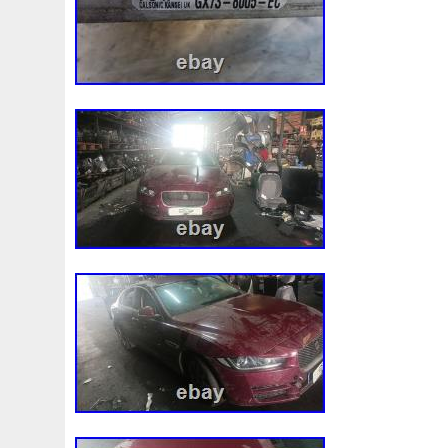
92120eb400
94-01
94942a2
97100j7100
9760
A0005002686
A00514600
A0995000004
A09950
A1635000155
A1635000293
A163500155
A1685
A1695002693
A1695050255
A1698203642
A202
A2035000293kz
A2045001203
A2049060015
A2
A2115002293
A2115003102
A2139068601
A220
A4155000293
A4539064300
A6132000023
A628
Accessoires
Accessories
Accident
Accouplement
Adg09116
Adm59860
Ae168000
Ae1680008671
Airtex
Aisin
Alfa
Aliexpress
Aliments
Alliag
Aluminio
Aluminium
Aluminum
Alumunum
Ama
Americans
Amortisseur
An-10
An10
Animation
Apr-1
Arbre
Archery
Arctic
Argent
Arriere