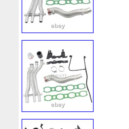
Audi
Ausgleichsbehälter-Expansion
Austin
Auto
B1765
Ballages
Banc
Barredoras
Bases
Be
Bipolaire
Bk218k218
Black
Blanc
Blank
Ble
Boite
Boiter
Boitier
Bolk
Bonnes
Bonneville
Bresser
Bride
Brouilleur
Bruit
Brumisation
B
Cache
Caddy
Cadre
Calandre
Calculateur
Capteur
Capuchon
Carence
Carter
Casse
C
Chambre
Change
Changement
Changer
Chauf
Chronique
Chrysler
Cinq
Circuit
Circuite
Ci
Clean
Cleaning
Client
Clignotant
Clignotants
Collecteur
Colliers
Combox
Comline
Comman
Complete
Composant
Composants
Compresseur
Connecteur
Conseils
Construire
Construis
Co
Convertisseur
Cool
Coolant
Cooler
Coolest