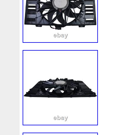
TVA: DE298326559. Gérant: Alexander B
Landgraf, Sebastian Müller, Julian Schm
encore besoin d’un article? Vous le trouv
univers de.. Acheter des produits de ME
votre expert pour les pièces automobiles.
d’expédition rapide en 2-3 jours &#####x
retour &#####x2714; Vaste gamme &##
aussi un de nos millions de clients satisfai