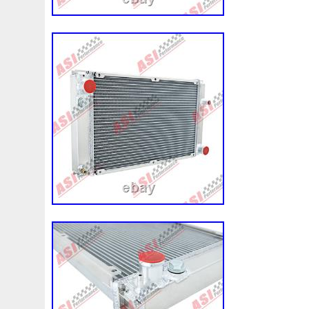
Volvo
Votre
Voulait
Vous
Vp4flh8600ab
Vp6
Wasserpumpe
Wasserpumpe-Waterpump
Wasserpu
Webinaire
Wentylator
Wezel
Wwdc
X350x202
Ys6q6a642ba
Z40099
Z4e89
Z4f20
Z800
Z9