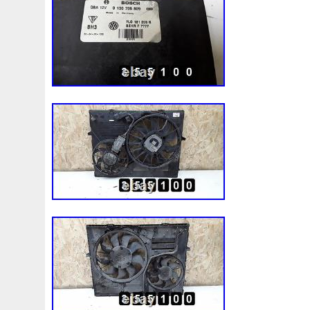
1k0121207j
1k0121207t
1k0121251cm
1k01212
1k0298403a
1k0955453s
1k0959455ap
1k09594
1s1816103
2-Rangée
2-Rangées
2-Row
2003
210103417r
21060g2401
21060t5670
21060vc2
214100052r
214104822r
214104eb0b
214104ed
214108535r
214108706r
214109798r
21410eb3
214812415r
214814342r
214814ea0a
21481546
214818h83a
214819674r
21481bm410
21481jd0
220928kh13a0000038
220v
252kw
25304d7520
253103e710
253103k750
25310a4050
25310n7
253802y000
253803z
25380a4500
25380a4510
256902u000
272105fw0a
289103103r
289106ua
2q0121203k
2q0121203m
2q0959455h
2q18160
325i
357820795j
35mm
36mm
3785l
38131