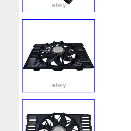
9001:2000. Traçabilité en ligne des envoi
assortiment complet dans notre boutique
cliquant ici. Une livraison à l’étranger n’e
contre paiement d’avance! Remarque con
non membres de l’UE. Les droits de doua
à la charge de l’acheteur. Noter qu’un ret
peut se produire à cause du dédouaneme
pas dans la partie nord de Chypre. C53
c441b35a4 c75a54df0 c6f52b40f c36a64
c1f379b15 c11fd9792 c45cdf7af ccc56f0
c5b16d3ef cdf8fd263 cee86671d c148c8
cc7bc6d5a cd71eb14e c25c3c094 c0b20
c4008895c cc14d809c. Vaste gamme de p
les marques de voiture. Toujours plus de
stock. Pièces neuves originales de tous l
renommés aux pris le plus bas. Expéditi
jours ouvrables. Possibilités de paiement s
92690 Pressath / Allemagne. Registre 
5485; Tribunal de Grande Instance de We