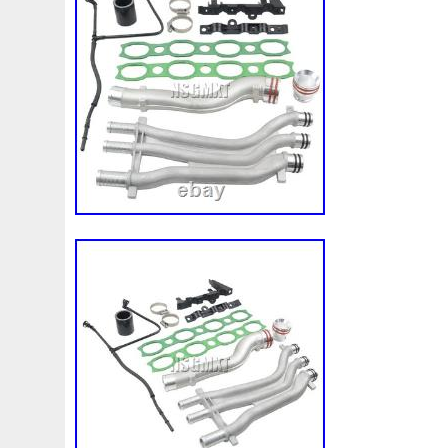
Corvette
Couleur
Coupé
Coupure
Courroie
Cr5012
Craint
Crazy
Culasse
Customisation
Cyrob
Cz422173
D'aluminium
D'occasion
D'or
Decapeurs
Defender
Delva
Demonter
Denso
Différentiel
Direnza
Disc
Discovery
Distributi
Dodge
Doing
Dometic
Domotique
Douille
D
Duss
E90n
Easyboost
Echangeur
Eclairage
Electric
Électrique
Electroventilateur
Elring
E
Ep08
Équipement
Erreur
Escort
Esen
Espa
Evans
Evaporateur
Evaporator
Evier
Excellent
F964142c
Fabriquez
Face
Factures
Failli
Fa
Filtre
Find
First
Firstline
Fisker
Fits
Fixer
Fonctionnement
Forbidden
Ford
Forfait
Forge