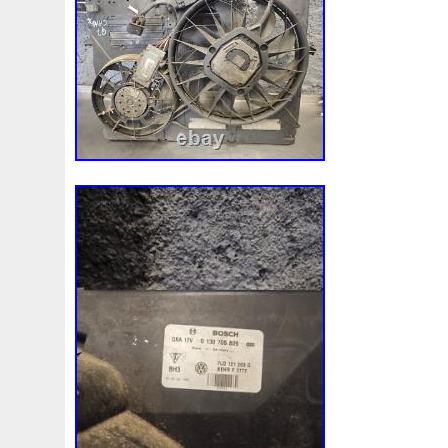
plus grande capacité pour le liquide de r
radiateur d’origine. Veuillez vérifier la co
et la taille de l’article. Taille du noyau:
Taille globale: 608x335x91 [mm]. Diamètr
Diamètre de sortie: 38 [mm]. 1 X AA505
Radiateur. (Except the pre-sale products 
Many of our products have overseas ware
ensure that everyone receives the produc
check if the address includes the house 
to fill in the pobox address. 60 Days Fre
notify us within 60 days after you’ve rece
covers functionality problems that occur w
a result of manufacturing. It does not c
by improper installation; by accidents o
after installation; or by negligence in main
installation. We will try our best to reply a
hours, there might be some delay durin
holidays. Please leave us all positive fee