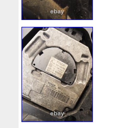
Star » ratings, we will do the same to yo
leave us any negative or neutral feedbac
us to solve the problem. It won’t help yo
any faster by leaving negative feedbacks,
our professional customer suppport can h
problems. / Add to Favourites. 2025 à 06
vendeur a ajouté les informations suivant