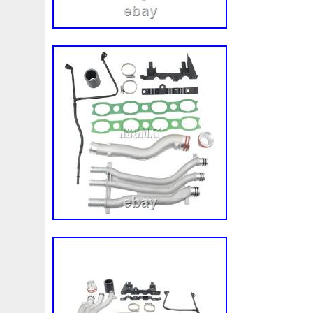
Fusée
G91h002130
Gadgets
Game
Gamer
Getriebelkhlerleitung
Gilet
Gillessen
Gitime
G
Grohe
Gros
Groupe
Guide
Guys
H328mm
Heater
Heizleitungsrohr
Hélice
Hella
Hepu
Hon-36
Hon-88
Honda
Hose
Hub-1
Huile
Incroyables
Indispensable
Indispensables
Infinit
Intercooler
Introuvable
Isabella
Isolation
Ivec
Joint
Judge
K9k92110jd50b
Kale
Karcher
K
Kiwihome
Ktm-63
Kühler
Kühlerjalousie
Kühler
Kühlwasserausgleichsbehälter-Expansion
L'huile
L
Lancia
Land
Lecteur
Legacy
Lesson
Leve
Liorer
Liquide
Liquides
Live
Llano
Lock
Macbook
Machine
Mages
Mahle
Maintenance
Marquage
Marrage
Maserati
Masque
Maxgear