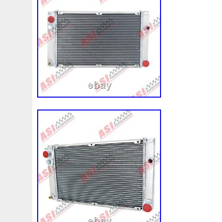
Slim
Smart
Smileydesign
Socle
Sofim
Sond
Spec
Spoelsysteem
Sport
Spray
Star
Stark
Surface
Suspension
Suz-61
Suzuki
Sweet
S
T544d7695
T7439001
T917991
Table
Tablette
Temp
Temu
Tendeur
Tesla
Test
Teste
Tes
Thought
Tier
Tiguan
Timing
Tire
Tirette
T
Touring
Tourne
Tours
Tout
Toyosports
Toyot
Traverse
Tri-4
Trio
Triumph
Trucktec
Trucs
Tutoriel
Tuyau
Tuyaux
Twin
Twingo
Twingou
Universal
Universel
Upgrade
Upgraded
Urban
Va10ap50c25s
Vacances
Vacuum
Vaico
Valeo
Ventilateur
Ventilateurrefroidissement
Ventilateurs
Vidange
Vidanger
Vieille
Vient
Vigoureux
V
Vision
Visqueux
Vitrine
Vkmc01251
Vkmc0125