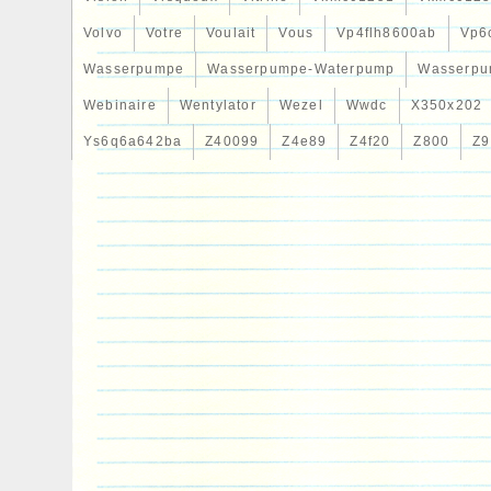
Volvo
Votre
Voulait
Vous
Vp4flh8600ab
Vp6
Wasserpumpe
Wasserpumpe-Waterpump
Wasserpu
Webinaire
Wentylator
Wezel
Wwdc
X350x202
Ys6q6a642ba
Z40099
Z4e89
Z4f20
Z800
Z9