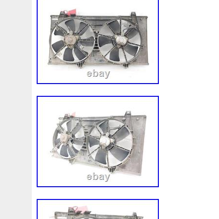
1k0121207j
1k0121207t
1k0121251cm
1k01212
1k0298403a
1k0955453s
1k0959455ap
1k09594
1s1816103
2-Rangée
2-Rangées
2-Row
2003
210103417r
21060g2401
21060t5670
21060vc2
214100052r
214104822r
214104eb0b
214104ed
214108535r
214108706r
214109798r
21410eb3
214812415r
214814342r
214814ea0a
21481546
214818h83a
214819674r
21481bm410
21481jd0
220928kh13a0000038
220v
252kw
25304d7520
253103e710
253103k750
25310a4050
25310n7
253802y000
253803z
25380a4500
25380a4510
256902u000
272105fw0a
289103103r
289106ua
2q0121203k
2q0121203m
2q0959455h
2q18160
325i
357820795j
35mm
36mm
3785l
38131