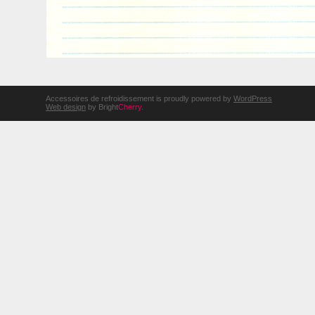
Accessoires de refroidissement is proudly powered by
WordPress
Web design
by Bright
Cherry
.