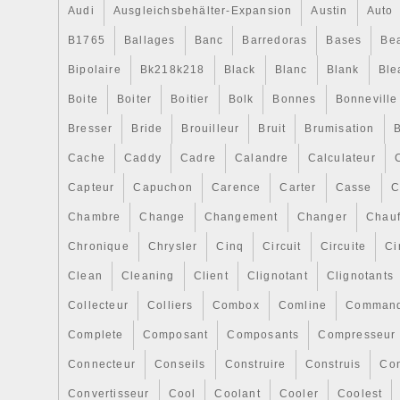
Audi
Ausgleichsbehälter-Expansion
Austin
Auto
Fahrzeug gültig ist, können Sie uns die 
Ihres Fahrzeugs zusenden. Wir können e
B1765
Ballages
Banc
Barredoras
Bases
Be
bisogno di sapere se questo pezzo è valido
Bipolaire
Bk218k218
Black
Blanc
Blank
Ble
puoi inviarci il numero VIN del tuo veicolo
wiedziec, czy ta czesc jest wazna dla Tw
Boite
Boiter
Boitier
Bolk
Bonnes
Bonneville
mozesz przeslac nam numer VIN swojego
Bresser
Bride
Brouilleur
Bruit
Brumisation
B
precisa saber se esta peça é válida para
Cache
Caddy
Cadre
Calandre
Calculateur
pode nos enviar o número VIN do seu v
verificar isso. Les retours ne seront acc
Capteur
Capuchon
Carence
Carter
Casse
C
délai de 15 jours ouvrables à compter de
Chambre
Change
Changement
Changer
Chauf
(conformément aux articles 102 à 105 du d
Chronique
Chrysler
Cinq
Circuit
Circuite
Ci
royal consolidé 1/2007). Si la pièce est 
et aux conditions de garantie et qu’elle 
Clean
Cleaning
Client
Clignotant
Clignotants
vous en proposerons une autre, et si nou
Collecteur
Colliers
Combox
Comline
Comman
stock, nous vous rembourserons voir an
Melli CAT Sierra Verde S. L avec CIF B0
Complete
Composant
Composants
Compresseur
fiscale à Ctra Sevilla – Lisboa (Cruce Va
Connecteur
Conseils
Construire
Construis
Co
Galaroza (Huelva) offre à ses clients la 
Convertisseur
Cool
Coolant
Cooler
Coolest