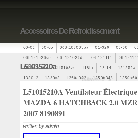
Accessoires De Refroidissement
00-01
00-05
008t168005ba
01-320
03-06
0
06h121026cp
06h121026dd
06l121111
06l12111
L51015210a
110607087r
1115108ve
118ia
12-14
121255a
1330e2
1330v3
1350a073
1350a348
1350a60
1355d300195
1355d300199
1355d301602
1481
L51015210A Ventilateur Électrique
163369-38070
16360yv030
163630g060
163630
MAZDA 6 HATCHBACK 2.0 MZR
167110r100
1712067j10000
17425a3f109
17700
2007 8190891
1985-1987
1990-1997
1992-2000
1j0121205b
written by admin
1k0121205
1k0121205ab
1k0121205af
1k01212