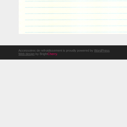
Accessoires de refroidissement is proudly powered by
WordPress
Web design
by Bright
Cherry
.