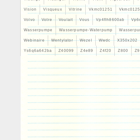
Vision
Visqueux
Vitrine
Vkmc01251
Vkmc0125
Volvo
Votre
Voulait
Vous
Vp4flh8600ab
Vp6
Wasserpumpe
Wasserpumpe-Waterpump
Wasserpu
Webinaire
Wentylator
Wezel
Wwdc
X350x202
Ys6q6a642ba
Z40099
Z4e89
Z4f20
Z800
Z9