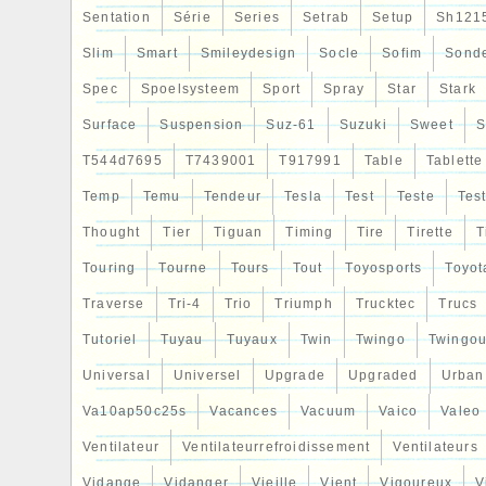
Sentation
Série
Series
Setrab
Setup
Sh121
Slim
Smart
Smileydesign
Socle
Sofim
Sond
Spec
Spoelsysteem
Sport
Spray
Star
Stark
Surface
Suspension
Suz-61
Suzuki
Sweet
S
T544d7695
T7439001
T917991
Table
Tablette
Temp
Temu
Tendeur
Tesla
Test
Teste
Tes
Thought
Tier
Tiguan
Timing
Tire
Tirette
T
Touring
Tourne
Tours
Tout
Toyosports
Toyot
Traverse
Tri-4
Trio
Triumph
Trucktec
Trucs
Tutoriel
Tuyau
Tuyaux
Twin
Twingo
Twingou
Universal
Universel
Upgrade
Upgraded
Urban
Va10ap50c25s
Vacances
Vacuum
Vaico
Valeo
Ventilateur
Ventilateurrefroidissement
Ventilateurs
Vidange
Vidanger
Vieille
Vient
Vigoureux
V