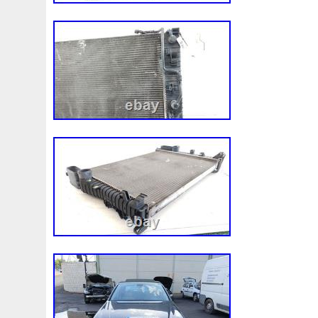
3c0145805am
3e506202
3rangée
3rangées
3
45119ag010
45121fj000
45mm
47mm
4b0121
4m1820023a
4row
50mm
52079555ab
520d
55mm
56mm
57mm
5d11348
5q0121203g
5
5q0121251gb
5q0121251gq
5q0121251gr
5q012
5yy0593
6-Radiateur
62mm
6307701e
64mm
6c118c607ad
6g918c607m
6g918c607p
6g918c6
6r0121217a
6r0145805h
6r0959455e
6r0965561
7h0121253k
7l0121203b
7l0121203g
7l0121203
7l0959455g
7l0965561k
7l6121253c
7m3121203
87050f4020
874615p
877968x
878380vg
8846
8d9200000
8e0121205ab
8e0121251
8e012125
8k0121251h
8k0121251r
8milelake
8mk376718
8v618005be
8v618c607eb
90-03
90157b
901