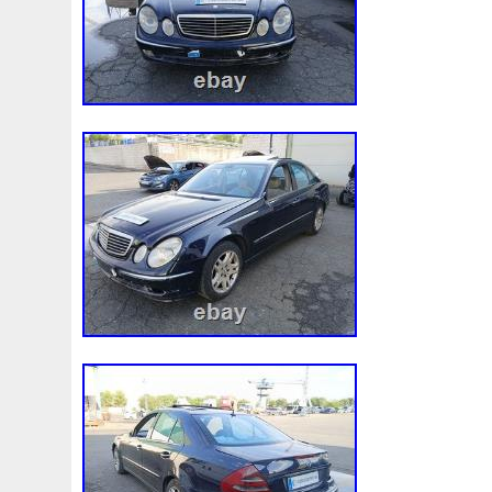
92120eb400
94-01
94942a2
97100j7100
9760
A0005002686
A00514600
A0995000004
A09950
A1635000155
A1635000293
A163500155
A1685
A1695002693
A1695050255
A1698203642
A202
A2035000293kz
A2035001193
A2045001203
A2
A2115001693
A2115002293
A2115003102
A213
A2479060100
A4155000293
A4539064300
A613
Accesoires
Accessoire
Accessoires
Accessories
Acrobate
Action
Adapté
Adg09116
Adm59860
Ah228t000aa
Airis
Airtec
Airtex
Aisin
Alfa
Alluminio
Alpha
Alukuehler
Alum
Aluminio
Amélioré
Amenagement
America
Americans
A
Antigel
Apachie
Appareil
Apple
Apr-1
Arbre