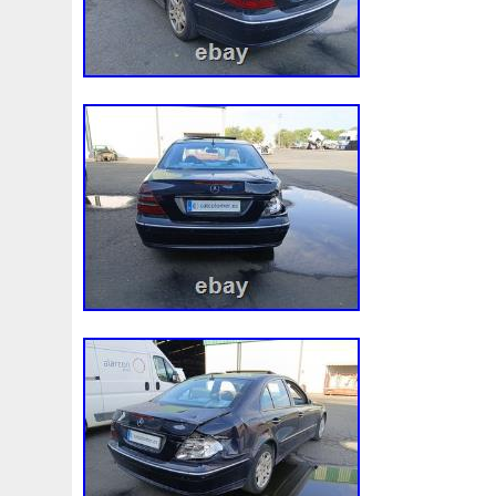
Assy
Aston
Astra
Astuce
Astuces
Astucieux
Audi
Ausgleichsbehälter-Expansion
Austin
Auto
B1765
Ballages
Banc
Barredoras
Bases
Be
Bipolaire
Bk218k218
Black
Blanc
Blank
Ble
Boite
Boiter
Boitier
Bolk
Bonnes
Bonneville
Bresser
Bride
Brouilleur
Bruit
Brumisation
B
Cache
Caddy
Cadre
Calandre
Calculateur
Capteur
Capuchon
Carence
Carter
Casse
C
Chambre
Change
Changement
Changer
Chauf
Chronique
Chrysler
Cinq
Circuit
Circuite
Ci
Clean
Cleaning
Client
Clignotant
Clignotants
Collecteur
Colliers
Combox
Comline
Comman
Complete
Composant
Composants
Compresseur
Connecteur
Conseils
Construire
Construis
Co