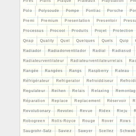
Pires
Plans
Plaque
Plateaux
Playstation
Pm
Polo
Polysoude
Pompe
Pontiac
Porsche
Po
Premi
Premium
Presentation
Presentoir
Press
Processus
Procool
Produits
Projet
Protection
Qnap
Quality
Quel
Quelques
Quels
Quip
Radiador
Radiadorventilador
Radial
Radiasud
Radiateurventilateur
Radiateurventilateurrelais
Rad
Rangée
Rangées
Rangs
Raspberry
Rateau
Réfrigérateur
Refrigerator
Refroiddiseur
Refroid
Regulateur
Reihen
Relais
Relaxing
Remontag
Réparation
Replace
Replacement
Réservoir
R
Revolutionary
Revotec
Revue
Ridex
Rieju
R
Robogreen
Rolls-Royce
Rouge
Rover
Rows
Saugrohr-Satz
Saviez
Sawyer
Scellez
Schwab