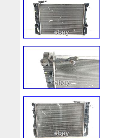
1k0121207j
1k0121207t
1k0121251cm
1k01212
1k0298403a
1k0955453s
1k0959455ap
1k09594
1s1816103
2-Rangée
2-Rangées
2-Row
2003
210103417r
21060g2401
21060t5670
21060vc2
214100052r
214104822r
214104eb0b
214104ed
214108535r
214108706r
214109798r
21410eb3
214812415r
214814342r
214814ea0a
21481546
214818h83a
214819674r
21481bm410
21481jd0
215592894r
220928kh13a0000038
220v
252kw
253102b970
253102y001
253103e710
253103k
253801w910
253802h600
253802y000
253803z
253860l250
253862c000
256902u000
272105fw
2gm955448c
2m413m4y07
2q0121203k
2q0121
3-Rows
30si
318i
320i
325i
357820795j