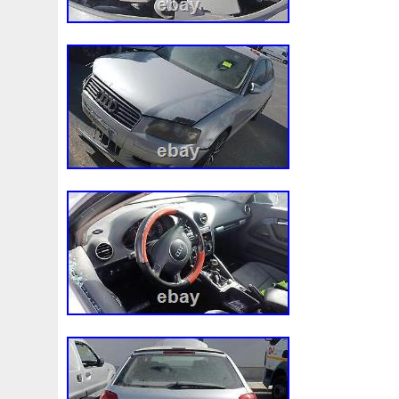
98-05
98-07
98610b9600
99-05
A0005002686
A1155010401
A1605000754
A1635000155
A163
A1695001893
A1695002093
A1695002693
A169
A2035000054
A2035000193kz
A2035000293kz
A2115000693
A2115001693
A2115002293
A211
A2465001303
A2479060100
A4155000293
A453
A9400004
Accesoires
Accessoire
Accessoires
Ackoja
Acrobate
Action
Adapté
Adg09116
A
Africa
Ah228t000aa
Airis
Airtec
Airtex
Aisin
Alluminio
Alpha
Alukuehler
Alum
Aluminio
Amélioré
Amenagement
America
Americans
A
Antigel
Apachie
Appareil
Apple
Apr-1
Arbre
Assy
Aston
Astra
Astuce
Astuces
Astucieux