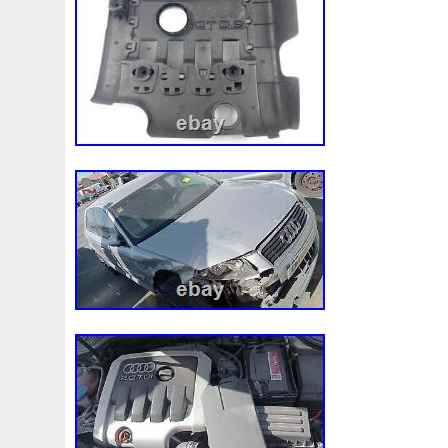
3rangées
3row
4-Rangée
40mm
422134-1041
4b0121251k
4c0121251aa
4h0121003f
4h01216
520d
520i
52mm
530d
530i
545i
550380
5q0121205
5q0121205s
5q0121251
5q0121251
5row
5wa121203g
5wa121205b
5wa121251j
5
68087367ab
68139779ac
68249185ab
68mm
6k0121207
6pcs
6q012q253r
6r0121207a
6r0
73310fj003
745i
76mm
7e0121207b
7h01212
7l0121207d
7l0121207e
7l0121253a
7l0959455
8-Radiateur
820003729b
868718n
87050f4020
8d0121251at
8d0121251bh
8d9200000
8e01212
8ew351040401
8k0121003m
8k0121003p
8k012
8n0422885a
8t1820951e
8v4805588a
8v618005
921005115r
921005824r
92100jx51a
92120eb40