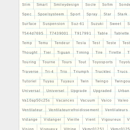
Slim
nouveau produit.
Smart
Smileydesign
Socle
Sofim
Sond
Spec
Spoelsysteem
Sport
Spray
Star
Stark
Surface
Suspension
Suz-61
Suzuki
Sweet
S
T544d7695
T7439001
T917991
Table
Tablette
Temp
Temu
Tendeur
Tesla
Test
Teste
Tes
Thought
Tier
Tiguan
Timing
Tire
Tirette
T
Touring
Tourne
Tours
Tout
Toyosports
Toyot
Traverse
Tri-4
Trio
Triumph
Trucktec
Trucs
Tutoriel
Tuyau
Tuyaux
Twin
Twingo
Twingou
Universal
Universel
Upgrade
Upgraded
Urban
Va10ap50c25s
Vacances
Vacuum
Vaico
Valeo
Ventilateur
Ventilateurrefroidissement
Ventilateurs
Vidange
Vidanger
Vieille
Vient
Vigoureux
V
Vision
Visqueux
Vitrine
Vkmc01251
Vkmc0125