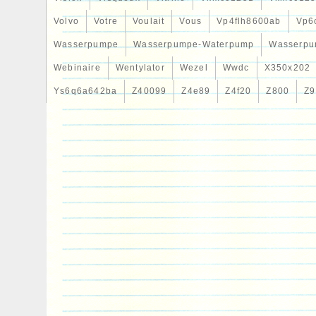
Volvo
Votre
Voulait
Vous
Vp4flh8600ab
Vp6
Wasserpumpe
Wasserpumpe-Waterpump
Wasserpu
Webinaire
Wentylator
Wezel
Wwdc
X350x202
Ys6q6a642ba
Z40099
Z4e89
Z4f20
Z800
Z9