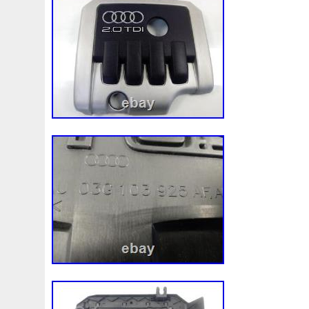
1k0121207j
1k0121207t
1k0121251cm
1k01212
1k0298403a
1k0955453s
1k0959455ap
1k09594
1s1816103
2-Rangée
2-Rangées
2-Row
2003
210103417r
21060g2401
21060t5670
21060vc2
214100052r
214104822r
214104eb0b
214104ed
214108535r
214108706r
214109798r
21410eb3
214812415r
214814342r
214814ea0a
21481546
214818h83a
214819674r
21481bm410
21481jd0
220928kh13a0000038
220v
252kw
25304d7520
253103e710
253103k750
25310a4050
25310n7
253802y000
253803z
25380a4500
25380a4510
256902u000
272105fw0a
289103103r
289106ua
2q0121203k
2q0121203m
2q0959455h
2q18160
325i
357820795j
35mm
36mm
3785l
38131