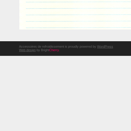
Accessoires de refroidissement is proudly powered by
WordPress
Web design
by Bright
Cherry
.