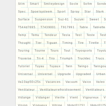
Slim
Smart
Smileydesign
Socle
Sofim
Sond
Spec
Spoelsysteem
Sport
Spray
Star
Stark
Surface
Suspension
Suz-61
Suzuki
Sweet
S
T544d7695
T7439001
T917991
Table
Tablette
Temp
Temu
Tendeur
Tesla
Test
Teste
Tes
Thought
Tier
Tiguan
Timing
Tire
Tirette
T
Touring
Tourne
Tours
Tout
Toyosports
Toyot
Traverse
Tri-4
Trio
Triumph
Trucktec
Trucs
Tutoriel
Tuyau
Tuyaux
Twin
Twingo
Twingou
Universal
Universel
Upgrade
Upgraded
Urban
Va10ap50c25s
Vacances
Vacuum
Vaico
Valeo
Ventilateur
Ventilateurrefroidissement
Ventilateurs
Vidange
Vidanger
Vieille
Vient
Vigoureux
V
Vision
Visqueux
Vitrine
Vkmc01251
Vkmc0125