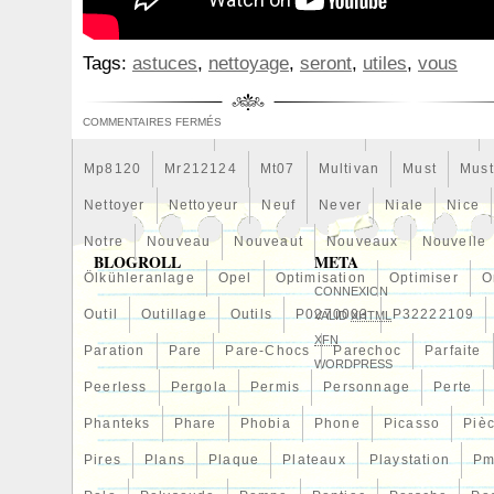
Meilleures
Meilleurs
Mention
Mercedes
Merce
Mf0227405211
Mf2220001110
Mf422750
Mighty
Tags:
astuces
,
nettoyage
,
seront
,
utiles
,
vous
Mn156092
Mobicool
Mocal
Modding
Module
COMMENTAIRES FERMÉS
Moto-Ventilateur
Moto-Ventilateurs
Motocyclette
Mp8120
Mr212124
Mt07
Multivan
Must
Mus
Nettoyer
Nettoyeur
Neuf
Never
Niale
Nice
Notre
Nouveau
Nouveaut
Nouveaux
Nouvelle
BLOGROLL
META
Ölkühleranlage
Opel
Optimisation
Optimiser
O
CONNEXION
Outil
Outillage
Outils
P0270003
P32222109
VALID
XHTML
XFN
Paration
Pare
Pare-Chocs
Parechoc
Parfaite
WORDPRESS
Peerless
Pergola
Permis
Personnage
Perte
Phanteks
Phare
Phobia
Phone
Picasso
Piè
Pires
Plans
Plaque
Plateaux
Playstation
Pm