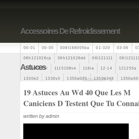
Accessoires De Refroidissement
00-01
00-05
008t168005ba
01-320
03-06
0
06h121026cp
06h121026dd
06l121111
06l12111
Astuces
110607087r
1115108ve
118ia
12-14
121255a
1330e2
1330v3
1350a073
1350a348
1350a60
1355d300195
1355d300199
1355d301602
1481
19 Astuces Au Wd 40 Que Les M
163369-38070
16360yv030
163630g060
163630
Caniciens D Testent Que Tu Connai
167110r100
1712067j10000
17425a3f109
17700
written by admin
1985-1987
1990-1997
1992-2000
1j0121205b
1k0121205
1k0121205ab
1k0121205af
1k01212