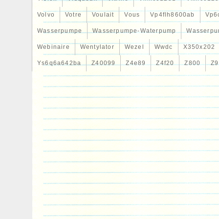
Volvo
Votre
Voulait
Vous
Vp4flh8600ab
Vp6
Wasserpumpe
Wasserpumpe-Waterpump
Wasserpu
Webinaire
Wentylator
Wezel
Wwdc
X350x202
Ys6q6a642ba
Z40099
Z4e89
Z4f20
Z800
Z9