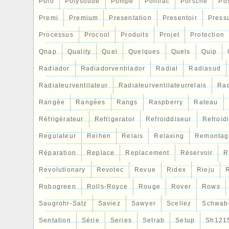
Polo
Polysoude
Pompe
Pontiac
Porsche
Po
Premi
Premium
Presentation
Presentoir
Press
Processus
Procool
Produits
Projet
Protection
Qnap
Quality
Quel
Quelques
Quels
Quip
Radiador
Radiadorventilador
Radial
Radiasud
Radiateurventilateur
Radiateurventilateurrelais
Rad
Rangée
Rangées
Rangs
Raspberry
Rateau
Réfrigérateur
Refrigerator
Refroiddiseur
Refroid
Regulateur
Reihen
Relais
Relaxing
Remontag
Réparation
Replace
Replacement
Réservoir
R
Revolutionary
Revotec
Revue
Ridex
Rieju
R
Robogreen
Rolls-Royce
Rouge
Rover
Rows
Saugrohr-Satz
Saviez
Sawyer
Scellez
Schwab
Sentation
Série
Series
Setrab
Setup
Sh121