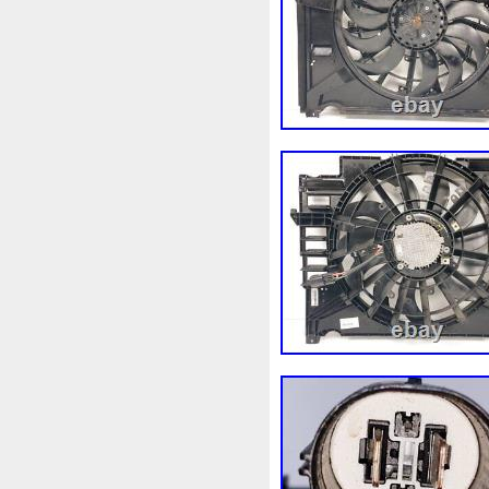
1k0121207j
1k0121207t
1k0298403a
1k0955453s
1s1816103
2-Rangée
2
210103417r
21060g2401
214100052r
214104822r
214108535r
214108706r
214812415r
214814342r
214818h83a
214819674r
220928kh13a0000038
22
253103e710
253103k750
253802y000
253803z
2
256902u000
272105fw0a
2q0121203k
2q0121203m
325i
357820795j
35mm