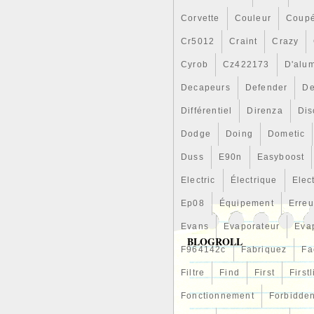
garantie. Le produit ne doit 
Corvette
Couleur
Coup
utiliser l’emballage du rempl
livraison directement sur le 
Cr5012
Craint
Crazy
accepter le produit. En fonct
emballage en mauvais état), 
Cyrob
Cz422173
D'alu
produit n’était pas celui dem
fois que nous aurons reçu la
Decapeurs
Defender
De
conditions précédentes exist
Différentiel
Direnza
Dis
produit et procédera au rem
effectué, et le cas échéant, à
Dodge
Doing
Dometic
Duss
E90n
Easyboost
Electric
Électrique
Elec
Ep08
Équipement
Erreu
Evans
Evaporateur
Eva
BLOGROLL
F964142c
Fabriquez
Fa
Filtre
Find
First
First
Fonctionnement
Forbidde