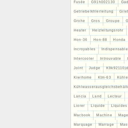
Fusée
G91h002130
Gad
Getriebelkhlerleitung
Gile
Grohe
Gros
Groupe
G
Heater
Heizleitungsrohr
Hon-36
Hon-88
Honda
Incroyables
Indispensable
Intercooler
Introuvable
Joint
Judge
K9k92110j
Kiwihome
Ktm-63
Kühle
Kühlwasserausgleichsbehält
Lancia
Land
Lecteur
Liorer
Liquide
Liquides
Macbook
Machine
Mag
Marquage
Marrage
Mas