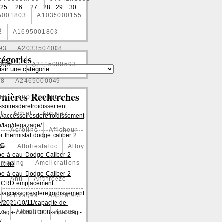
25
26
27
28
29
30
5001803
A1035000155
l
3
A1695001803
93
A2033504008
égories
060212
A2115000593
88
A2465000049
rnières Recherches
10
A9015003600
ssoiresderefroidissement
t
Achet
Achetez
://accessoiresderefroidissement
/tag/degazage/
1
Aeroline
Afficheur
er thermistat dodge caliber 2
xt
age
Allofiestaloc
Alloy
e à eau Dodge Caliber 2
Amazing
Ameliorations
es CRD
e à eau Dodge Caliber 2
Anti
Antifreeze
es CRD emplacement
://accessoiresderefroidissement
Arrivages
Aspirateur
/2021/10/11/capacite-de-
ge
Attention
Aucun
zage-7700781008-super-5-gt-
/