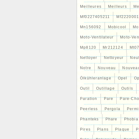
Meilleures
Meilleurs
Me
Mf0227405211
Mf2220001
Mn156092
Mobicool
Mo
Moto-Ventilateur
Moto-Ven
Mp8120
Mr212124
Mt0
Nettoyer
Nettoyeur
Neu
Notre
Nouveau
Nouvea
Ölkühleranlage
Opel
Op
Outil
Outillage
Outils
Paration
Pare
Pare-Ch
Peerless
Pergola
Permi
Phanteks
Phare
Phobia
Pires
Plans
Plaque
P