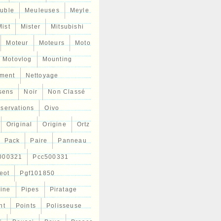
uble
Meuleuses
Meyle
Mist
Mister
Mitsubishi
Moteur
Moteurs
Moto
Motovlog
Mounting
ment
Nettoyage
sens
Noir
Non Classé
servations
Oivo
Original
Origine
Ortz
Pack
Paire
Panneau
000321
Pcc500331
eot
Pgf101850
Line
Pipes
Piratage
nt
Points
Polisseuse