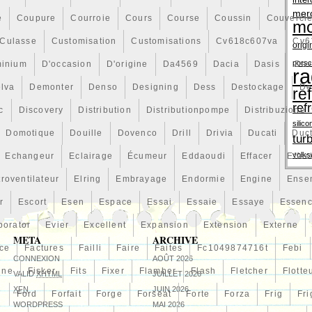
inter
pas avoir été monté sur le véhicule. Vous ne pouvez pas
mer
é
Coupure
Courroie
Cours
Course
Coussin
Couvercl
açant comme un colis postal, ne collez pas le bon de
mo
carton du remplaçant car notre société peut ne pas
Culasse
Customisation
Customisations
Cv618c607va
Cv6
ion de l’état de la pièce retournée (incomplète, abîmée,
origi
le remboursement pourra être refusé. Logiquement, si le
pors
minium
D'occasion
D'origine
Da4569
Dacia
Dasis
Dav
ra
andé ou présente un défaut, cette garantie l’inclut. Une
 marchandise dans nos entrepôts et vérifié que toutes les
lva
Demonter
Denso
Designing
Dess
Destockage
De
re
ent, Autodesguaces Alicante acceptera le retour du
ref
c
Discovery
Distribution
Distributionpompe
Distribuzione
boursement de son montant selon le mode de paiement
silico
 l’expédition de la nouveau produit.
Domotique
Douille
Dovenco
Drill
Drivia
Ducati
Duc
tur
volk
Echangeur
Eclairage
Écumeur
Eddaoudi
Effacer
Effec
troventilateur
Elring
Embrayage
Endormie
Engine
Ense
r
Escort
Esen
Espace
Essai
Essaie
Essaye
Essen
porator
Evier
Excellent
Expansion
Extension
Externe
META
ARCHIVE
ce
Factures
Failli
Faire
Faites
Fc1049874716t
Febi
CONNEXION
AOÛT 2026
line
Fisker
Fits
Fixer
Flamber
Flash
Fletcher
Flotte
VALID
XHTML
JUILLET 2026
XFN
JUIN 2026
n
Ford
Forfait
Forge
Forseat
Forte
Forza
Frig
Fri
WORDPRESS
MAI 2026