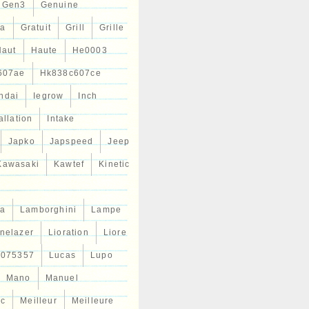
Gen3
Genuine
ta
Gratuit
Grill
Grille
Haut
Haute
He0003
607ae
Hk838c607ce
ndai
Iegrow
Inch
allation
Intake
Japko
Japspeed
Jeep
Kawasaki
Kawtef
Kinetic
a
Lamborghini
Lampe
inelazer
Lioration
Liore
r075357
Lucas
Lupo
Mano
Manuel
ic
Meilleur
Meilleure