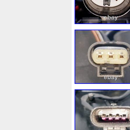
3rangées
3row
4-Rang
4b0121251k
4c0121251a
520d
520i
52mm
530
5q0121205
5q0121205s
5row
5wa121203g
5wa
68087367ab
68139779ac
6k0121207
6pcs
6q012
73310fj003
745i
76mm
7l0121207d
7l0121207e
8-Radiateur
820003729b
8d0121251at
8d0121251b
8ew351040401
8k012100
8n0422885a
8t1820951e
921005115r
921005824r