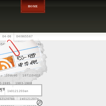
HOME
04-06
04l965567
05452900g
10an
10pc
0e010
13-2269
1330c1
8
1355d300185
15pcs
160400r160
167110d090
167110r011
0-1985
1983-1988
OUT
5s
1k0121203an
121207bc
1k0121207g