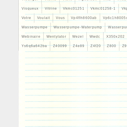
Visqueux
Vitrine
Vkmc01251
Vkmc01258-1
Vk
Votre
Voulait
Vous
Vp4flh8600ab
Vp6c1h8005
Wasserpumpe
Wasserpumpe-Waterpump
Wasserpu
Webinaire
Wentylator
Wezel
Wwdc
X350x202
Ys6q6a642ba
Z40099
Z4e89
Z4f20
Z800
Z9