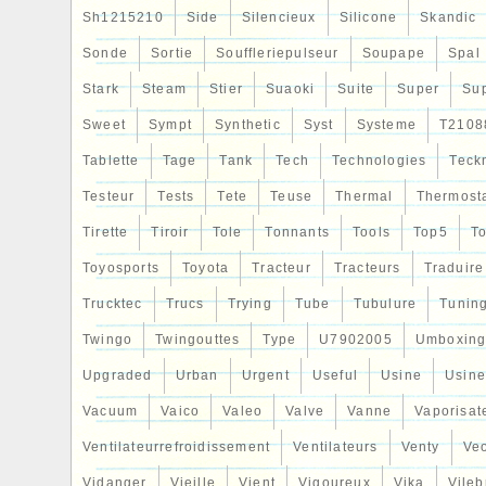
Sh1215210
Side
Silencieux
Silicone
Skandic
Sonde
Sortie
Souffleriepulseur
Soupape
Spal
Stark
Steam
Stier
Suaoki
Suite
Super
Su
Sweet
Sympt
Synthetic
Syst
Systeme
T2108
Tablette
Tage
Tank
Tech
Technologies
Teck
Testeur
Tests
Tete
Teuse
Thermal
Thermost
Tirette
Tiroir
Tole
Tonnants
Tools
Top5
To
Toyosports
Toyota
Tracteur
Tracteurs
Traduire
Trucktec
Trucs
Trying
Tube
Tubulure
Tunin
Twingo
Twingouttes
Type
U7902005
Umboxin
Upgraded
Urban
Urgent
Useful
Usine
Usine
Vacuum
Vaico
Valeo
Valve
Vanne
Vaporisat
Ventilateurrefroidissement
Ventilateurs
Venty
Veo
Vidanger
Vieille
Vient
Vigoureux
Vika
Vileb