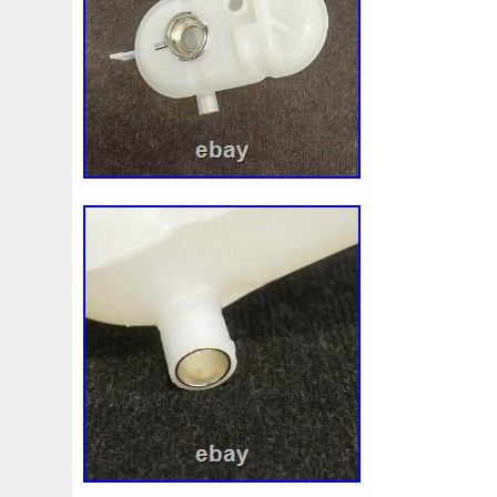
92120eb400
94-01
94942a2
97100j7100
9760
A0005002686
A00514600
A0995000004
A09950
A1635000155
A1635000293
A163500155
A1685
A1695002693
A1695050255
A1698203642
A202
A2035000293kz
A2045001203
A2049060015
A2
A2115002293
A2115003102
A2139068601
A220
A4155000293
A4539064300
A6132000023
A628
Accessoires
Accessories
Accident
Accouplement
Adg09116
Adm59860
Ae168000
Ae1680008671
Airtex
Aisin
Alfa
Aliexpress
Aliments
Alliag
Aluminio
Aluminium
Aluminum
Alumunum
Ama
Americans
Amortisseur
An-10
An10
Animation
Apr-1
Arbre
Archery
Arctic
Argent
Arriere