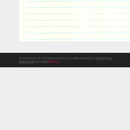
Accessoires de refroidissement is proudly powered by
WordPress
Web design
by Bright
Cherry
.