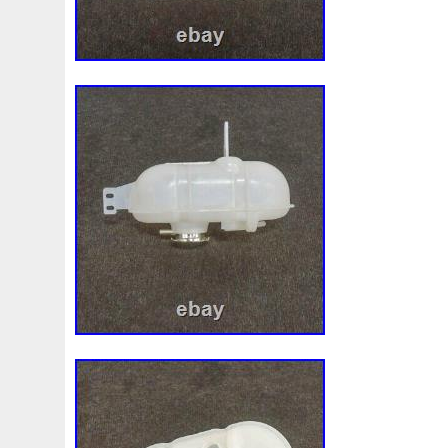
3c0145805am
3e506202
3rangée
3rangées
3
45119ag010
45121fj000
45mm
47mm
4b0121
4m1820023a
4row
50mm
52079555ab
520d
55mm
56mm
57mm
5d11348
5q0121203g
5
5q0121251gb
5q0121251gq
5q0121251gr
5q012
5yy0593
6-Radiateur
62mm
6307701e
64mm
6c118c607ad
6g918c607m
6g918c607p
6g918c6
6r0121217a
6r0145805h
6r0959455e
6r0965561
7h0121253k
7l0121203b
7l0121203g
7l0121203
7l0959455g
7l0965561k
7l6121253c
7m3121203
87050f4020
874615p
877968x
878380vg
8846
8d9200000
8e0121205ab
8e0121251
8e012125
8k0121251h
8k0121251r
8milelake
8mk376718
8v618005be
8v618c607eb
90-03
90157b
901