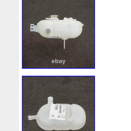
1k0121207j
1k0121207t
1k0121251cm
1k01212
1k0298403a
1k0955453s
1k0959455ap
1k09594
1s1816103
2-Rangée
2-Rangées
2-Row
2003
210103417r
21060g2401
21060t5670
21060vc2
214100052r
214104822r
214104eb0b
214104ed
214108535r
214108706r
214109798r
21410eb3
214812415r
214814342r
214814ea0a
21481546
214818h83a
214819674r
21481bm410
21481jd0
215592894r
220928kh13a0000038
220v
252kw
253102b970
253102y001
253103e710
253103k
253801w910
253802h600
253802y000
253803z
253860l250
253862c000
256902u000
272105fw
2gm955448c
2m413m4y07
2q0121203k
2q0121
3-Rows
30si
318i
320i
325i
357820795j