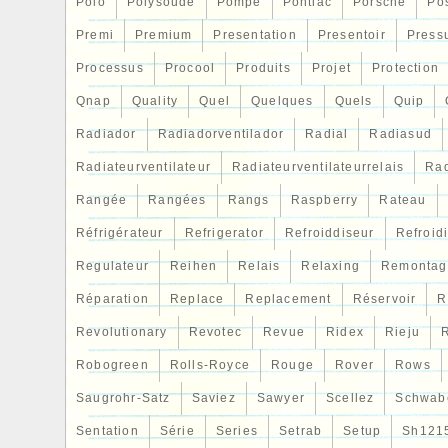
Polo
Polysoude
Pompe
Pontiac
Porsche
Po
Premi
Premium
Presentation
Presentoir
Press
Processus
Procool
Produits
Projet
Protection
Qnap
Quality
Quel
Quelques
Quels
Quip
Radiador
Radiadorventilador
Radial
Radiasud
Radiateurventilateur
Radiateurventilateurrelais
Rad
Rangée
Rangées
Rangs
Raspberry
Rateau
Réfrigérateur
Refrigerator
Refroiddiseur
Refroid
Regulateur
Reihen
Relais
Relaxing
Remontag
Réparation
Replace
Replacement
Réservoir
R
Revolutionary
Revotec
Revue
Ridex
Rieju
R
Robogreen
Rolls-Royce
Rouge
Rover
Rows
Saugrohr-Satz
Saviez
Sawyer
Scellez
Schwab
Sentation
Série
Series
Setrab
Setup
Sh121