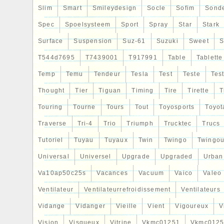
Slim
Smart
Smileydesign
Socle
Sofim
Sond
Spec
Spoelsysteem
Sport
Spray
Star
Stark
Surface
Suspension
Suz-61
Suzuki
Sweet
S
T544d7695
T7439001
T917991
Table
Tablette
Temp
Temu
Tendeur
Tesla
Test
Teste
Tes
Thought
Tier
Tiguan
Timing
Tire
Tirette
T
Touring
Tourne
Tours
Tout
Toyosports
Toyot
Traverse
Tri-4
Trio
Triumph
Trucktec
Trucs
Tutoriel
Tuyau
Tuyaux
Twin
Twingo
Twingou
Universal
Universel
Upgrade
Upgraded
Urban
Va10ap50c25s
Vacances
Vacuum
Vaico
Valeo
Ventilateur
Ventilateurrefroidissement
Ventilateurs
Vidange
Vidanger
Vieille
Vient
Vigoureux
V
Vision
Visqueux
Vitrine
Vkmc01251
Vkmc0125