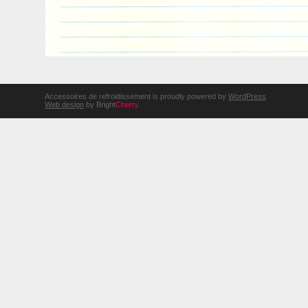
Accessoires de refroidissement is proudly powered by
WordPress
Web design
by Bright
Cherry
.