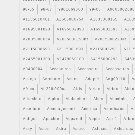
98-05
98-07
98610b9600
99-05
A0005002686
A1155010401
A1605000754
A1635000155
A163
A1695001893
A1695002093
A1695002693
A169
A2035000054
A2035000193kz
A2035000293kz
A2115000693
A2115001693
A2115002293
A211
A2465001303
A2479060100
A4155000293
A453
A9400004
Accesoires
Accessoire
Accessoires
Ackoja
Acrobate
Action
Adapté
Adg09116
A
Africa
Ah228t000aa
Airis
Airtec
Airtex
Aisin
Alluminio
Alpha
Alukuehler
Alum
Aluminio
Amélioré
Amenagement
America
Americans
A
Antigel
Apachie
Appareil
Apple
Apr-1
Arbre
Assy
Aston
Astra
Astuce
Astuces
Astucieux