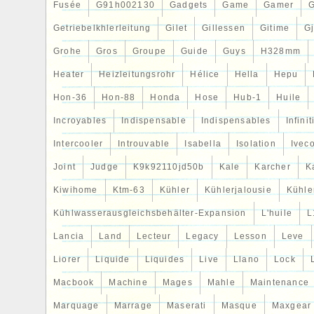
Fusée
G91h002130
Gadgets
Game
Gamer
Getriebelkhlerleitung
Gilet
Gillessen
Gitime
G
Grohe
Gros
Groupe
Guide
Guys
H328mm
Heater
Heizleitungsrohr
Hélice
Hella
Hepu
Hon-36
Hon-88
Honda
Hose
Hub-1
Huile
Incroyables
Indispensable
Indispensables
Infinit
Intercooler
Introuvable
Isabella
Isolation
Ivec
Joint
Judge
K9k92110jd50b
Kale
Karcher
K
Kiwihome
Ktm-63
Kühler
Kühlerjalousie
Kühler
Kühlwasserausgleichsbehälter-Expansion
L'huile
L
Lancia
Land
Lecteur
Legacy
Lesson
Leve
Liorer
Liquide
Liquides
Live
Llano
Lock
Macbook
Machine
Mages
Mahle
Maintenance
Marquage
Marrage
Maserati
Masque
Maxgear