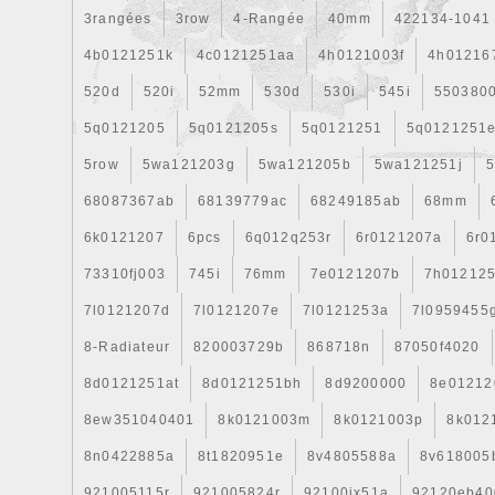
3rangées
3row
4-Rangée
40mm
422134-1041
4b0121251k
4c0121251aa
4h0121003f
4h01216
520d
520i
52mm
530d
530i
545i
550380
5q0121205
5q0121205s
5q0121251
5q0121251
5row
5wa121203g
5wa121205b
5wa121251j
5
68087367ab
68139779ac
68249185ab
68mm
6k0121207
6pcs
6q012q253r
6r0121207a
6r0
73310fj003
745i
76mm
7e0121207b
7h01212
7l0121207d
7l0121207e
7l0121253a
7l0959455
8-Radiateur
820003729b
868718n
87050f4020
8d0121251at
8d0121251bh
8d9200000
8e01212
8ew351040401
8k0121003m
8k0121003p
8k012
8n0422885a
8t1820951e
8v4805588a
8v618005
921005115r
921005824r
92100jx51a
92120eb40