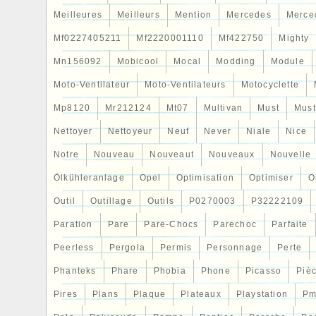
Meilleures
Meilleurs
Mention
Mercedes
Merce
Mf0227405211
Mf2220001110
Mf422750
Mighty
Mn156092
Mobicool
Mocal
Modding
Module
Moto-Ventilateur
Moto-Ventilateurs
Motocyclette
Mp8120
Mr212124
Mt07
Multivan
Must
Mus
Nettoyer
Nettoyeur
Neuf
Never
Niale
Nice
Notre
Nouveau
Nouveaut
Nouveaux
Nouvelle
Ölkühleranlage
Opel
Optimisation
Optimiser
O
Outil
Outillage
Outils
P0270003
P32222109
Paration
Pare
Pare-Chocs
Parechoc
Parfaite
Peerless
Pergola
Permis
Personnage
Perte
Phanteks
Phare
Phobia
Phone
Picasso
Piè
Pires
Plans
Plaque
Plateaux
Playstation
Pm