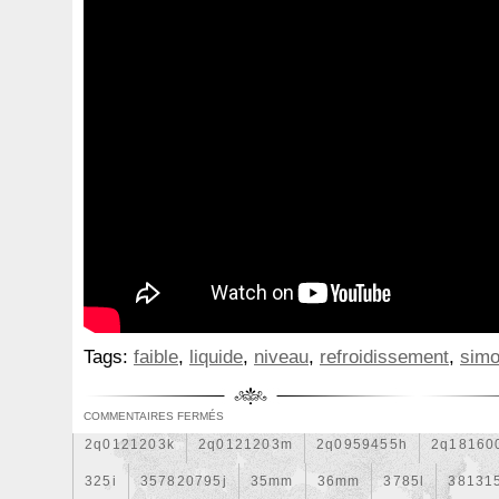
1k0121207j
1k0121207t
1k0121251cm
1k01212
1k0298403a
1k0955453s
1k0959455ap
1k09594
1s1816103
2-Rangée
2-Rangées
2-Row
2003
210103417r
21060g2401
21060t5670
21060vc2
214100052r
214104822r
214104eb0b
214104ed
214108535r
214108706r
214109798r
21410eb3
214812415r
214814342r
214814ea0a
21481546
214818h83a
214819674r
21481bm410
21481jd0
220928kh13a0000038
220v
252kw
25304d7520
253103e710
253103k750
25310a4050
25310n7
Tags:
faible
,
liquide
,
niveau
,
refroidissement
,
simo
253802y000
253803z
25380a4500
25380a4510
256902u000
272105fw0a
289103103r
289106ua
COMMENTAIRES FERMÉS
2q0121203k
2q0121203m
2q0959455h
2q18160
325i
357820795j
35mm
36mm
3785l
38131