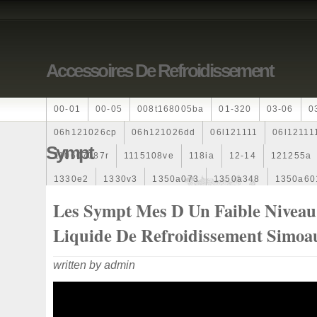
Accessoires De Refroidissement
00-01
00-05
008t168005ba
01-320
03-06
0
06h121026cp
06h121026dd
06l121111
06l12111
Sympt
110607087r
1115108ve
118ia
12-14
121255a
1330e2
1330v3
1350a073
1350a348
1350a60
1355d300195
1355d300199
1355d301602
1481
Les Sympt Mes D Un Faible Niveau
163369-38070
16360yv030
163630g060
163630
Liquide De Refroidissement Simoa
167110r100
1712067j10000
17425a3f109
17700
written by admin
1985-1987
1990-1997
1992-2000
1j0121205b
1k0121205
1k0121205ab
1k0121205af
1k01212