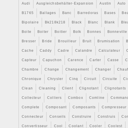
Audi
Ausgleichsbehälter-Expansion
Austin
Auto
B1765
Ballages
Banc
Barredoras
Bases
Be
Bipolaire
Bk218k218
Black
Blanc
Blank
Ble
Boite
Boiter
Boitier
Bolk
Bonnes
Bonneville
Bresser
Bride
Brouilleur
Bruit
Brumisation
B
Cache
Caddy
Cadre
Calandre
Calculateur
Capteur
Capuchon
Carence
Carter
Casse
C
Chambre
Change
Changement
Changer
Chauf
Chronique
Chrysler
Cinq
Circuit
Circuite
Ci
Clean
Cleaning
Client
Clignotant
Clignotants
Collecteur
Colliers
Combox
Comline
Comman
Complete
Composant
Composants
Compresseur
Connecteur
Conseils
Construire
Construis
Co
Convertisseur
Cool
Coolant
Cooler
Coolest