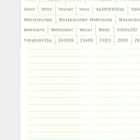
Volvo
Votre
Voulait
Vous
Vp4flh8600ab
Vp6
Wasserpumpe
Wasserpumpe-Waterpump
Wasserpu
Webinaire
Wentylator
Wezel
Wwdc
X350x202
Ys6q6a642ba
Z40099
Z4e89
Z4f20
Z800
Z9