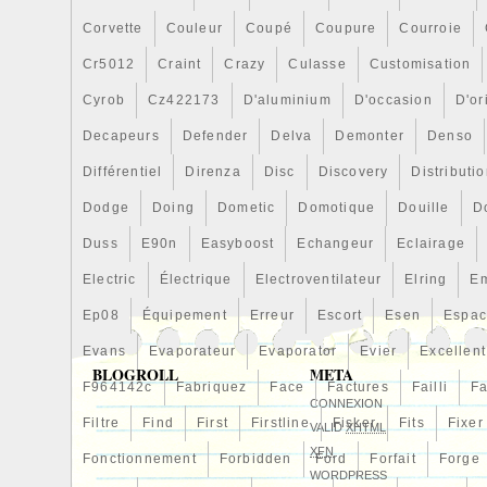
Corvette
Couleur
Coupé
Coupure
Courroie
Cr5012
Craint
Crazy
Culasse
Customisation
Cyrob
Cz422173
D'aluminium
D'occasion
D'or
Decapeurs
Defender
Delva
Demonter
Denso
Différentiel
Direnza
Disc
Discovery
Distributi
Dodge
Doing
Dometic
Domotique
Douille
D
Duss
E90n
Easyboost
Echangeur
Eclairage
Electric
Électrique
Electroventilateur
Elring
E
Ep08
Équipement
Erreur
Escort
Esen
Espa
Evans
Evaporateur
Evaporator
Evier
Excellent
BLOGROLL
META
F964142c
Fabriquez
Face
Factures
Failli
Fa
CONNEXION
Filtre
Find
First
Firstline
Fisker
Fits
Fixer
VALID
XHTML
XFN
Fonctionnement
Forbidden
Ford
Forfait
Forge
WORDPRESS