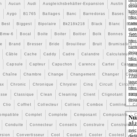
on
Aucun
Audi
Ausgleichsbehälter-Expansion
Austin
Aut
dega
turbo
s
Aygo
B1765
Ballages
Banc
Barredoras
Bases
Be
https
name
Best
Biggest
Bipolaire
Bk218k218
Black
Blanc
Blan
parti
Bmw-6
Bocal
Boite
Boiter
Boitier
Bolk
Bonnes
Bon
7e01
https
ce
Brand
Bresser
Bride
Brouilleur
Bruit
Brumisation
name
dega
Câble
Cache
Caddy
Cadre
Calandre
Calculateur
https
t
Capsule
Capteur
Capuchon
Carence
Carter
Casse
name
dega
Chaîne
Chambre
Change
Changement
Changer
Chau
7700
lagu
ax
Chronic
Chronique
Chrysler
Cinq
Circuit
Circuite
https
name
asse
Classique
Clean
Cleaning
Client
Clignotant
Cli
dega
Clio
Coffret
Collecteur
Colliers
Combox
Comline
C
ompatible
Complet
Complete
Composant
Composants
C
Nu
al
Conduite
Connecteur
Conseils
Construire
Construis
avec
rsion
Convertisseur
Cool
Coolant
Cooler
Coolest
Co
dies