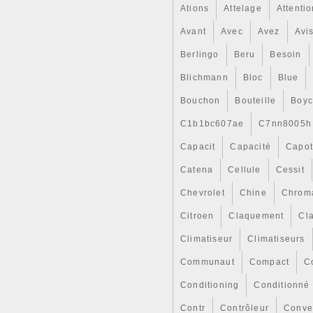
Ations
Attelage
Attenti
Avant
Avec
Avez
Avi
Berlingo
Beru
Besoin
Blichmann
Bloc
Blue
Bouchon
Bouteille
Boy
C1b1bc607ae
C7nn8005h
Capacit
Capacité
Capo
Catena
Cellule
Cessit
Chevrolet
Chine
Chrom
Citroen
Claquement
Cl
Climatiseur
Climatiseurs
Communaut
Compact
C
Conditioning
Conditionné
Contr
Contrôleur
Conve