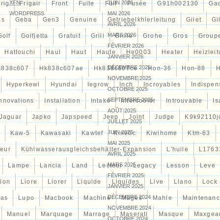
XFN
JUIN 2026
rig
Frigair
Front
Fuite
Full
Fusée
G91h002130
Ga
WORDPRESS
MAI 2026
es
Geba
Gen3
Genuine
Getriebelkhlerleitung
Gilet
Gi
AVRIL 2026
MARS 2026
Golf
Golfjetta
Gratuit
Grill
Grille
Grohe
Gros
Group
FÉVRIER 2026
Hattouchi
Haul
Haut
Haute
He0003
Heater
Heizlei
JANVIER 2026
DÉCEMBRE 2025
k838c607
Hk838c607ae
Hk838c607ce
Hon-36
Hon-88
NOVEMBRE 2025
Hyperkewl
Hyundai
Iegrow
Inch
Incroyables
Indispen
OCTOBRE 2025
SEPTEMBRE 2025
Innovations
Installation
Intake
Intercooler
Introuvable
Is
AOÛT 2025
Jaguar
Japko
Japspeed
Jeep
Joint
Judge
K9k92110j
JUILLET 2025
JUIN 2025
Kaw-5
Kawasaki
Kawtef
Kinetic
Kiwihome
Ktm-63
MAI 2025
teur
Kühlwasserausgleichsbehälter-Expansion
L'huile
L1763
AVRIL 2025
MARS 2025
Lampe
Lancia
Land
Lecteur
Legacy
Lesson
Leve
FÉVRIER 2025
tion
Liore
Liorer
Liquide
Liquides
Live
Llano
Lock
JANVIER 2025
DÉCEMBRE 2024
cas
Lupo
Macbook
Machine
Mages
Mahle
Maintenan
NOVEMBRE 2024
Manuel
Marquage
Marrage
Maserati
Masque
Maxgea
OCTOBRE 2024