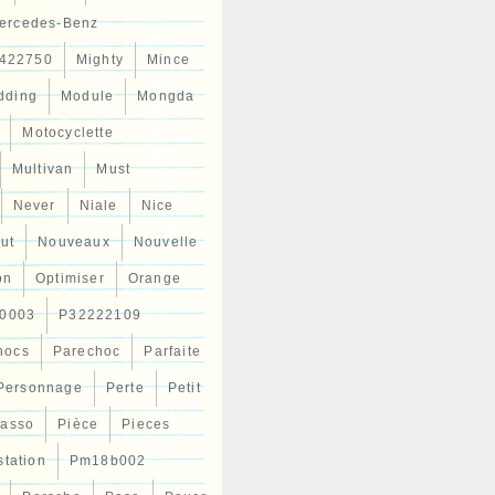
ercedes-Benz
422750
Mighty
Mince
dding
Module
Mongda
Motocyclette
Multivan
Must
Never
Niale
Nice
ut
Nouveaux
Nouvelle
on
Optimiser
Orange
0003
P32222109
hocs
Parechoc
Parfaite
Personnage
Perte
Petit
casso
Pièce
Pieces
station
Pm18b002