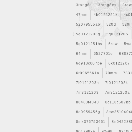
accessoires\Auto\ pièces dé
3rangée
3rangées
3row
« mi.sta » et est localisé à/e
dans le monde.
47mm
4b0121251k
4c0
Marque: Denso
Numéro de pièce fabric
52079555ab
520d
520i
Numéro de référence O
5q0121203g
5q0121205
Autre numéro de pièce:
Marque du véhicule: BM
5q0121251hs
5row
5wa
64mm
6527701e
68087
6g918c607pe
6k0121207
6r0965561a
70mm
7331
7l0121203h
7l0121203k
7m3121203
7m3121253a
88460f4040
8c118c607bb
8e0959455g
8ew3510404
8mk376753661
8n042288
9017982a
92-98
92100