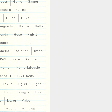
dgets
Game
Gamer
llessen
Gitime
e
Guide
Guys
tungsrohr
Hélice
Hella
Honda
Hose
Hub-1
sable
Indispensables
abella
Isolation
Iveco
d50b
Kale
Karcher
Kühler
Kühlerjalousie
327301
L37j15200
Lexus
Ligier
Ligne
Long
Longjia
Loro
ce
Major
Make
r
Mazda
Mcbazel