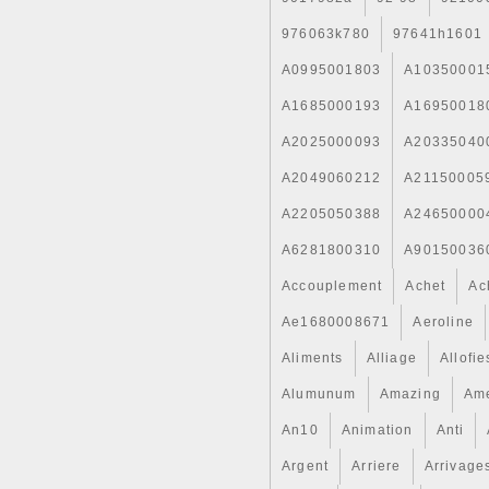
976063k780
97641h1601
A0995001803
A10350001
A1685000193
A16950018
A2025000093
A20335040
A2049060212
A21150005
A2205050388
A24650000
A6281800310
A90150036
Accouplement
Achet
Ac
Ae1680008671
Aeroline
Aliments
Alliage
Allofie
Alumunum
Amazing
Ame
An10
Animation
Anti
Argent
Arriere
Arrivage