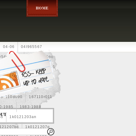
HOME
04-06
04l965567
05452900g
10an
10pc
0e010
13-2269
1330c1
8
1355d300185
15pcs
160400r160
167110d090
167110r011
0-1985
1983-1988
OUT
5s
1k0121203an
121207bc
1k0121207g