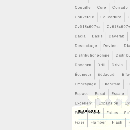
Coquille
Core
Corrado
Couvercle
Couverture
C
Cv618c607va
Cv618c607
Dacia
Dasis
Davefab
Destockage
Devient
Di
Distributionpompe
Distrib
Dovenco
Drill
Drivia
Écumeur
Eddaoudi
Effa
Embrayage
Endormie
E
Espace
Essai
Essaie
Excellent
Expansion
Ex
BLOGROLL
Failli
Faire
Faites
Fc
Fixer
Flamber
Flash