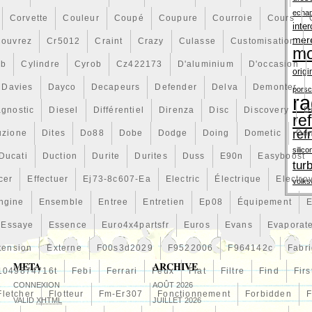
echa
Corvette
Couleur
Coupé
Coupure
Courroie
Cours
inter
mer
ouvrez
Cr5012
Craint
Crazy
Culasse
Customisation
mo
vb
Cylindre
Cyrob
Cz422173
D'aluminium
D'occasion
origi
Davies
Dayco
Decapeurs
Defender
Delva
Demonter
pors
ra
agnostic
Diesel
Différentiel
Direnza
Disc
Discovery
D
re
ref
uzione
Dites
Do88
Dobe
Dodge
Doing
Dometic
Do
silico
Ducati
Duction
Durite
Durites
Duss
E90n
Easyboost
tur
cer
Effectuer
Ej73-8c607-Ea
Electric
Électrique
Electro
volk
ngine
Ensemble
Entree
Entretien
Ep08
Équipement
E
Essaye
Essence
Euro4x4partsfr
Euros
Evans
Evaporat
tension
Externe
F00s3d2029
F9522006
F964142c
Fabr
META
ARCHIVE
1049874716t
Febi
Ferrari
Feux
Fiat
Filtre
Find
Firs
CONNEXION
AOÛT 2026
Fletcher
Flotteur
Fm-Er307
Fonctionnement
Forbidden
F
VALID
XHTML
JUILLET 2026