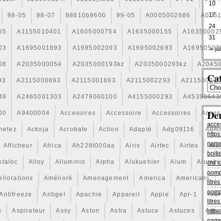
10
17
98-05
98-07
98610b9600
99-05
A0005002686
A005
24
55
A1155010401
A1605000754
A1635000155
A16350002
31
03
A1695001893
A1695002093
A1695002693
A16950502
« jui
08
A2035000054
A2035000193kz
A2035000293kz
A2045
Cat
93
A2115000693
A2115001693
A2115002293
A21150031
49
A2465001303
A2479060100
A4155000293
A45390643
De
00
A9400004
Accesoires
Accessoire
Accessoires
Acces
acce
hetez
Ackoja
Acrobate
Action
Adapté
Adg09116
Adm
https
name
Afficheur
Africa
Ah228t000aa
Airis
Airtec
Airtex
Ais
boiti
staloc
Alloy
Alluminio
Alpha
Alukuehler
Alum
Alumin
crd s
pomp
liorations
Amélioré
Amenagement
America
Americans
litr
pomp
Antifreeze
Antigel
Apachie
Appareil
Apple
Apr-1
Arb
litr
s
Aspirateur
Assy
Aston
Astra
Astuce
Astuces
Astu
https
name