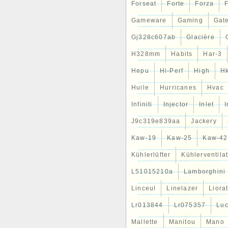
Forseat
Forte
Forza
F
Gameware
Gaming
Gat
Gj328c607ab
Glacière
H328mm
Habits
Har-3
Hepu
Hi-Perf
High
H
Huile
Hurricanes
Hvac
Infiniti
Injector
Inlet
J9c319e839aa
Jackery
Kaw-19
Kaw-25
Kaw-42
Kühlerlüfter
Kühlerventila
L51015210a
Lamborghini
Linceul
Linelazer
Liora
Lr013844
Lr075357
Lu
Mallette
Manitou
Mano