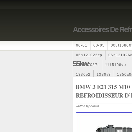
Accessoires De Ref
00-01
00-05
008t16800
06h121026cp
06h121026
55kw
110607087r
1115108ve
1330e2
1330v3
1350a0
1355d300195
1355d3001
BMW 3 E21 315 M10
REFROIDISSEUR D’
163369-38070
16360yv03
167110r100
1712067j100
written by admin
1985-1987
1990-1997
1k0121205
1k0121205ab