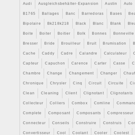
Audi
Ausgleichsbehälter-Expansion
Austin
Auto
B1765
Ballages
Banc
Barredoras
Bases
Be
Bipolaire
Bk218k218
Black
Blanc
Blank
Ble
Boite
Boiter
Boitier
Bolk
Bonnes
Bonneville
Bresser
Bride
Brouilleur
Bruit
Brumisation
B
Cache
Caddy
Cadre
Calandre
Calculateur
Capteur
Capuchon
Carence
Carter
Casse
C
Chambre
Change
Changement
Changer
Chauf
Chronique
Chrysler
Cinq
Circuit
Circuite
Ci
Clean
Cleaning
Client
Clignotant
Clignotants
Collecteur
Colliers
Combox
Comline
Comman
Complete
Composant
Composants
Compresseur
Connecteur
Conseils
Construire
Construis
Co
Convertisseur
Cool
Coolant
Cooler
Coolest