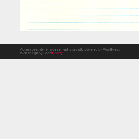
Accessoires de refroidissement is proudly powered by
WordPress
Web design
by Bright
Cherry
.