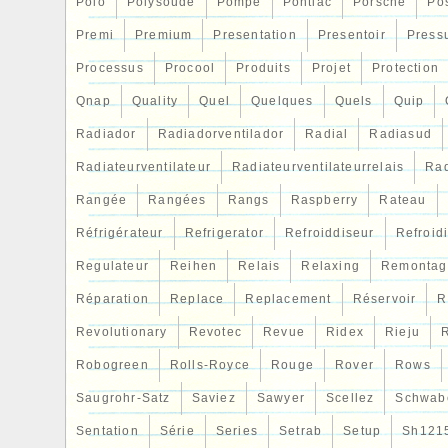
Polo
Polysoude
Pompe
Pontiac
Porsche
Po
Premi
Premium
Presentation
Presentoir
Press
Processus
Procool
Produits
Projet
Protection
Qnap
Quality
Quel
Quelques
Quels
Quip
Radiador
Radiadorventilador
Radial
Radiasud
Radiateurventilateur
Radiateurventilateurrelais
Rad
Rangée
Rangées
Rangs
Raspberry
Rateau
Réfrigérateur
Refrigerator
Refroiddiseur
Refroid
Regulateur
Reihen
Relais
Relaxing
Remontag
Réparation
Replace
Replacement
Réservoir
R
Revolutionary
Revotec
Revue
Ridex
Rieju
R
Robogreen
Rolls-Royce
Rouge
Rover
Rows
Saugrohr-Satz
Saviez
Sawyer
Scellez
Schwab
Sentation
Série
Series
Setrab
Setup
Sh121