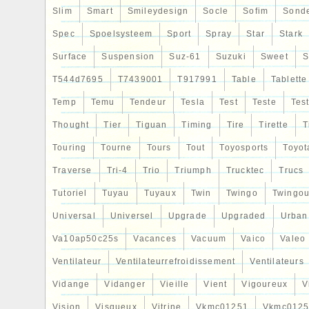
Slim
Smart
Smileydesign
Socle
Sofim
Sond
Spec
Spoelsysteem
Sport
Spray
Star
Stark
Surface
Suspension
Suz-61
Suzuki
Sweet
S
T544d7695
T7439001
T917991
Table
Tablette
Temp
Temu
Tendeur
Tesla
Test
Teste
Tes
Thought
Tier
Tiguan
Timing
Tire
Tirette
T
Touring
Tourne
Tours
Tout
Toyosports
Toyot
Traverse
Tri-4
Trio
Triumph
Trucktec
Trucs
Tutoriel
Tuyau
Tuyaux
Twin
Twingo
Twingou
Universal
Universel
Upgrade
Upgraded
Urban
Va10ap50c25s
Vacances
Vacuum
Vaico
Valeo
Ventilateur
Ventilateurrefroidissement
Ventilateurs
Vidange
Vidanger
Vieille
Vient
Vigoureux
V
Vision
Visqueux
Vitrine
Vkmc01251
Vkmc0125