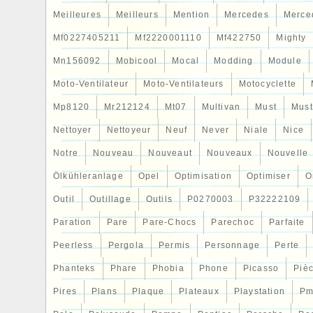
Meilleures
Meilleurs
Mention
Mercedes
Merce
Mf0227405211
Mf2220001110
Mf422750
Mighty
Mn156092
Mobicool
Mocal
Modding
Module
Moto-Ventilateur
Moto-Ventilateurs
Motocyclette
Mp8120
Mr212124
Mt07
Multivan
Must
Mus
Nettoyer
Nettoyeur
Neuf
Never
Niale
Nice
Notre
Nouveau
Nouveaut
Nouveaux
Nouvelle
Ölkühleranlage
Opel
Optimisation
Optimiser
O
Outil
Outillage
Outils
P0270003
P32222109
Paration
Pare
Pare-Chocs
Parechoc
Parfaite
Peerless
Pergola
Permis
Personnage
Perte
Phanteks
Phare
Phobia
Phone
Picasso
Piè
Pires
Plans
Plaque
Plateaux
Playstation
Pm