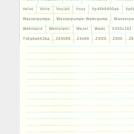
Volvo
Votre
Voulait
Vous
Vp4flh8600ab
Vp6
Wasserpumpe
Wasserpumpe-Waterpump
Wasserpu
Webinaire
Wentylator
Wezel
Wwdc
X350x202
Ys6q6a642ba
Z40099
Z4e89
Z4f20
Z800
Z9