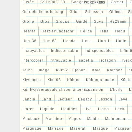
Fusée
G91h002130
Gadgets
Game
Gamer
WORDPRESS
Getriebelkhlerleitung
Gilet
Gillessen
Gitime
G
Grohe
Gros
Groupe
Guide
Guys
H328mm
Heater
Heizleitungsrohr
Hélice
Hella
Hepu
Hon-36
Hon-88
Honda
Hose
Hub-1
Huile
Incroyables
Indispensable
Indispensables
Infinit
Intercooler
Introuvable
Isabella
Isolation
Ivec
Joint
Judge
K9k92110jd50b
Kale
Karcher
K
Kiwihome
Ktm-63
Kühler
Kühlerjalousie
Kühler
Kühlwasserausgleichsbehälter-Expansion
L'huile
L
Lancia
Land
Lecteur
Legacy
Lesson
Leve
Liorer
Liquide
Liquides
Live
Llano
Lock
Macbook
Machine
Mages
Mahle
Maintenance
Marquage
Marrage
Maserati
Masque
Maxgear