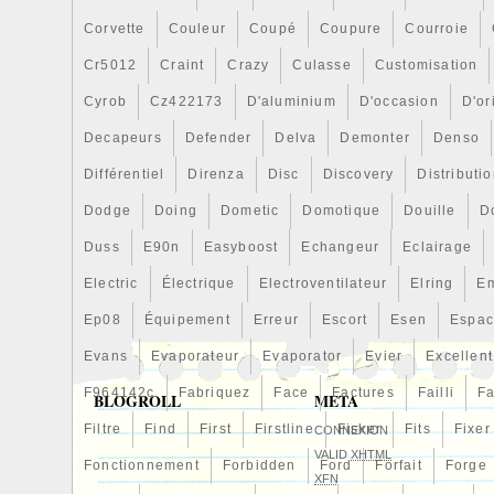
Corvette
Couleur
Coupé
Coupure
Courroie
Cr5012
Craint
Crazy
Culasse
Customisation
Cyrob
Cz422173
D'aluminium
D'occasion
D'or
Decapeurs
Defender
Delva
Demonter
Denso
Différentiel
Direnza
Disc
Discovery
Distributi
Dodge
Doing
Dometic
Domotique
Douille
D
Duss
E90n
Easyboost
Echangeur
Eclairage
Electric
Électrique
Electroventilateur
Elring
E
Ep08
Équipement
Erreur
Escort
Esen
Espa
Evans
Evaporateur
Evaporator
Evier
Excellent
F964142c
Fabriquez
Face
Factures
Failli
Fa
BLOGROLL
META
Filtre
Find
First
Firstline
Fisker
Fits
Fixer
CONNEXION
VALID
XHTML
Fonctionnement
Forbidden
Ford
Forfait
Forge
XFN