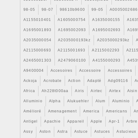
98-05
98-07
98610b9600
99-05
A0005002686
A1155010401
A1605000754
A1635000155
A163
A1695001893
A1695002093
A1695002693
A169
A2035000054
A2035000193kz
A2035000293kz
A2115000693
A2115001693
A2115002293
A211
A2465001303
A2479060100
A4155000293
A453
A9400004
Accesoires
Accessoire
Accessoires
Ackoja
Acrobate
Action
Adapté
Adg09116
A
Africa
Ah228t000aa
Airis
Airtec
Airtex
Aisin
Alluminio
Alpha
Alukuehler
Alum
Aluminio
Amélioré
Amenagement
America
Americans
A
Antigel
Apachie
Appareil
Apple
Apr-1
Arbre
Assy
Aston
Astra
Astuce
Astuces
Astucieux