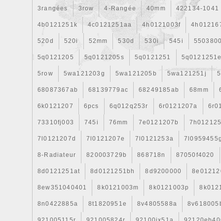
3rangées
3row
4-Rangée
40mm
422134-1041
4b0121251k
4c0121251aa
4h0121003f
4h01216
520d
520i
52mm
530d
530i
545i
550380
5q0121205
5q0121205s
5q0121251
5q0121251
5row
5wa121203g
5wa121205b
5wa121251j
5
68087367ab
68139779ac
68249185ab
68mm
6k0121207
6pcs
6q012q253r
6r0121207a
6r0
73310fj003
745i
76mm
7e0121207b
7h01212
7l0121207d
7l0121207e
7l0121253a
7l0959455
8-Radiateur
820003729b
868718n
87050f4020
8d0121251at
8d0121251bh
8d9200000
8e01212
8ew351040401
8k0121003m
8k0121003p
8k012
8n0422885a
8t1820951e
8v4805588a
8v618005
921005115r
921005824r
92100jx51a
92120eb40