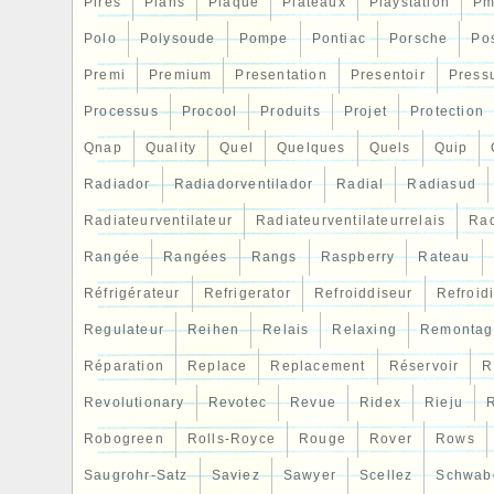
Pires
Plans
Plaque
Plateaux
Playstation
Pm
Polo
Polysoude
Pompe
Pontiac
Porsche
Po
Premi
Premium
Presentation
Presentoir
Press
Processus
Procool
Produits
Projet
Protection
Qnap
Quality
Quel
Quelques
Quels
Quip
Radiador
Radiadorventilador
Radial
Radiasud
Radiateurventilateur
Radiateurventilateurrelais
Rad
Rangée
Rangées
Rangs
Raspberry
Rateau
Réfrigérateur
Refrigerator
Refroiddiseur
Refroid
Regulateur
Reihen
Relais
Relaxing
Remontag
Réparation
Replace
Replacement
Réservoir
R
Revolutionary
Revotec
Revue
Ridex
Rieju
R
Robogreen
Rolls-Royce
Rouge
Rover
Rows
Saugrohr-Satz
Saviez
Sawyer
Scellez
Schwab