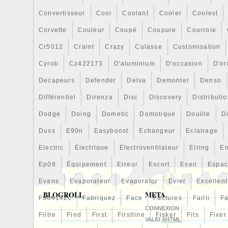
et procédera au remboursement de son m
Convertisseur
Cool
Coolant
Cooler
Coolest
mode de paiement effectué, et le cas éché
de la nouveau produit.
Corvette
Couleur
Coupé
Coupure
Courroie
Cr5012
Craint
Crazy
Culasse
Customisation
Cyrob
Cz422173
D'aluminium
D'occasion
D'or
Decapeurs
Defender
Delva
Demonter
Denso
Différentiel
Direnza
Disc
Discovery
Distributi
Dodge
Doing
Dometic
Domotique
Douille
D
Duss
E90n
Easyboost
Echangeur
Eclairage
Electric
Électrique
Electroventilateur
Elring
E
Ep08
Équipement
Erreur
Escort
Esen
Espa
Evans
Evaporateur
Evaporator
Evier
Excellent
BLOGROLL
META
F964142c
Fabriquez
Face
Factures
Failli
Fa
CONNEXION
Filtre
Find
First
Firstline
Fisker
Fits
Fixer
VALID
XHTML