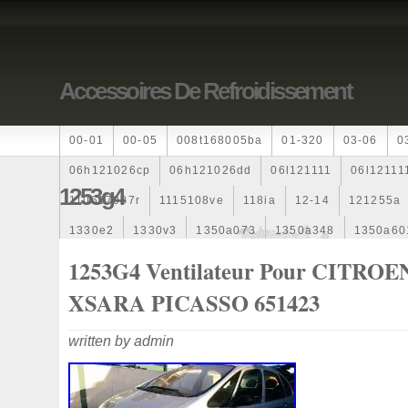
Accessoires De Refroidissement
00-01
00-05
008t168005ba
01-320
03-06
0
06h121026cp
06h121026dd
06l121111
06l12111
1253g4
110607087r
1115108ve
118ia
12-14
121255a
1330e2
1330v3
1350a073
1350a348
1350a60
1355d300195
1355d300199
1355d301602
1481
1253G4 Ventilateur Pour CITROE
163369-38070
16360yv030
163630g060
163630
XSARA PICASSO 651423
167110r100
1712067j10000
17425a3f109
17700
written by admin
1985-1987
1990-1997
1992-2000
1j0121205b
1k0121205
1k0121205ab
1k0121205af
1k01212