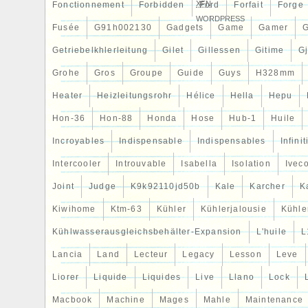
XFN
Fonctionnement
Forbidden
Ford
Forfait
Forge
WORDPRESS
Fusée
G91h002130
Gadgets
Game
Gamer
Getriebelkhlerleitung
Gilet
Gillessen
Gitime
G
Grohe
Gros
Groupe
Guide
Guys
H328mm
Heater
Heizleitungsrohr
Hélice
Hella
Hepu
Hon-36
Hon-88
Honda
Hose
Hub-1
Huile
Incroyables
Indispensable
Indispensables
Infinit
Intercooler
Introuvable
Isabella
Isolation
Ivec
Joint
Judge
K9k92110jd50b
Kale
Karcher
K
Kiwihome
Ktm-63
Kühler
Kühlerjalousie
Kühler
Kühlwasserausgleichsbehälter-Expansion
L'huile
L
Lancia
Land
Lecteur
Legacy
Lesson
Leve
Liorer
Liquide
Liquides
Live
Llano
Lock
Macbook
Machine
Mages
Mahle
Maintenance