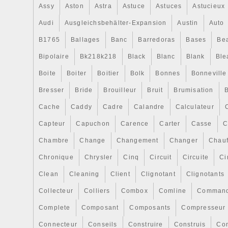
18 RD 782/98, développement de la loi 11
Assy
Aston
Astra
Astuce
Astuces
Astucieux
emballages et les déchets d’emballages.
responsable de la livraison du ou des co
Audi
Ausgleichsbehälter-Expansion
Austin
Auto
utilisés pour une bonne gestion environn
B1765
Ballages
Banc
Barredoras
Bases
Be
détenteur final. Pour effectuer un tel ret
Bipolaire
Bk218k218
Black
Blanc
Blank
Ble
savoir que. Le produit doit être en parfait
emballage d’origine. Le produit doit avoir
Boite
Boiter
Boitier
Bolk
Bonnes
Bonneville
conserve ses scellés de garantie. Le prod
Bresser
Bride
Brouilleur
Bruit
Brumisation
B
été monté sur le véhicule. Vous ne pouvez
Cache
Caddy
Cadre
Calandre
Calculateur
l’emballage du remplaçant comme un colis
pas le bon de livraison directement sur le
Capteur
Capuchon
Carence
Carter
Casse
C
remplaçant car notre société peut ne pas 
Chambre
Change
Changement
Changer
Chauf
En fonction de l’état de la pièce retourné
abîmée, emballage en mauvais état), le
Chronique
Chrysler
Cinq
Circuit
Circuite
Ci
pourra être refusé. Logiquement, si le prod
Clean
Cleaning
Client
Clignotant
Clignotants
demandé ou présente un défaut, cette gara
Collecteur
Colliers
Combox
Comline
Comman
fois que nous aurons reçu la marchandis
entrepôts et vérifié que toutes les condi
Complete
Composant
Composants
Compresseur
existent, Desguaces El choque acceptera 
Connecteur
Conseils
Construire
Construis
Co