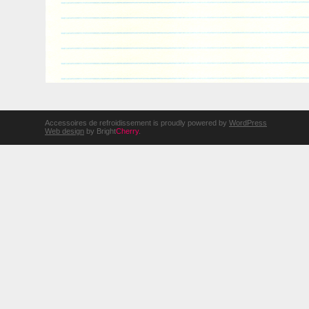
Accessoires de refroidissement is proudly powered by
WordPress
Web design
by Bright
Cherry
.