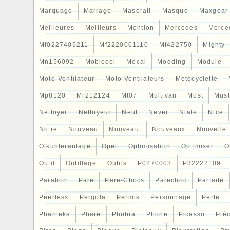
Marquage
Marrage
Maserati
Masque
Maxgear
Meilleures
Meilleurs
Mention
Mercedes
Merce
Mf0227405211
Mf2220001110
Mf422750
Mighty
Mn156092
Mobicool
Mocal
Modding
Module
Moto-Ventilateur
Moto-Ventilateurs
Motocyclette
Mp8120
Mr212124
Mt07
Multivan
Must
Mus
Nettoyer
Nettoyeur
Neuf
Never
Niale
Nice
Notre
Nouveau
Nouveaut
Nouveaux
Nouvelle
Ölkühleranlage
Opel
Optimisation
Optimiser
O
Outil
Outillage
Outils
P0270003
P32222109
Paration
Pare
Pare-Chocs
Parechoc
Parfaite
Peerless
Pergola
Permis
Personnage
Perte
Phanteks
Phare
Phobia
Phone
Picasso
Piè