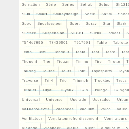
Sentation
Série
Series
Setrab
Setup
Sh121
Slim
Smart
Smileydesign
Socle
Sofim
Sond
Spec
Spoelsysteem
Sport
Spray
Star
Stark
Surface
Suspension
Suz-61
Suzuki
Sweet
S
T544d7695
T7439001
T917991
Table
Tablette
Temp
Temu
Tendeur
Tesla
Test
Teste
Tes
Thought
Tier
Tiguan
Timing
Tire
Tirette
T
Touring
Tourne
Tours
Tout
Toyosports
Toyot
Traverse
Tri-4
Trio
Triumph
Trucktec
Trucs
Tutoriel
Tuyau
Tuyaux
Twin
Twingo
Twingou
Universal
Universel
Upgrade
Upgraded
Urban
Va10ap50c25s
Vacances
Vacuum
Vaico
Valeo
Ventilateur
Ventilateurrefroidissement
Ventilateurs
Vidange
Vidanger
Vieille
Vient
Vigoureux
V