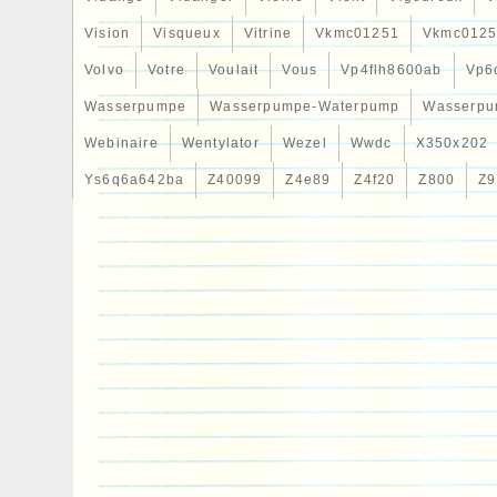
Vision
Visqueux
Vitrine
Vkmc01251
Vkmc0125
Volvo
Votre
Voulait
Vous
Vp4flh8600ab
Vp6
Wasserpumpe
Wasserpumpe-Waterpump
Wasserpu
Webinaire
Wentylator
Wezel
Wwdc
X350x202
Ys6q6a642ba
Z40099
Z4e89
Z4f20
Z800
Z9