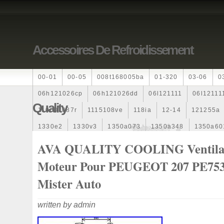
Accessoires De Refroidissement
00-01
00-05
008t168005ba
01-320
03-06
0
06h121026cp
06h121026dd
06l121111
06l12111
Quality
110607087r
1115108ve
118ia
12-14
121255a
1330e2
1330v3
1350a073
1350a348
1350a60
1355d300195
1355d300199
1355d301602
1481
AVA QUALITY COOLING Ventila
163369-38070
16360yv030
163630g060
163630
Moteur Pour PEUGEOT 207 PE75
167110r100
1712067j10000
17425a3f109
17700
Mister Auto
1985-1987
1990-1997
1992-2000
1j0121205b
written by admin
1k0121205
1k0121205ab
1k0121205af
1k01212