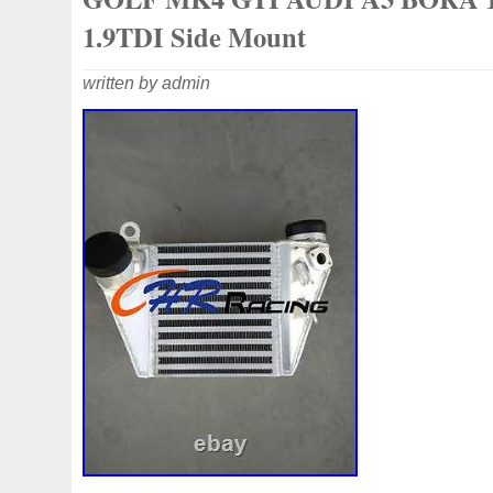
3c0145805am
3e506202
3rangée
3rangées
3
1.9TDI Side Mount
45119ag010
45121fj000
45mm
47mm
4b0121
written by admin
4m1820023a
4row
50mm
52079555ab
520d
55mm
56mm
57mm
5d11348
5q0121203g
5
5q0121251gb
5q0121251gq
5q0121251gr
5q012
5wa121251j
5yy0593
6-Radiateur
62mm
6307
68249185ab
68mm
6c118c607ad
6g918c607m
6r0121207a
6r0121217a
6r0145805h
6r0959455
7e0121207b
7h0121253k
7l0121203b
7l012120
7l0121253a
7l0959455g
7l0965561k
7l6121253
868718n
87050f4020
874615p
877968x
8783
8d9200000
8e0121205ab
8e0121251
8e012125
8k0121251h
8k0121251r
8milelake
8mk376718
8v618005be
8v618c607eb
90-03
90157b
901