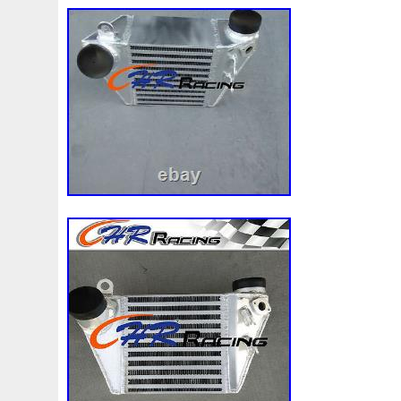
92120eb400
94-01
94942a2
97100j7100
9760
A0005002686
A00514600
A0995000004
A09950
A1635000155
A1635000293
A163500155
A1685
A1695002693
A1695050255
A1698203642
A202
A2035000293kz
A2035001193
A2045001203
A2
A2115001693
A2115002293
A2115003102
A213
A2479060100
A4155000293
A4539064300
A613
Accesoires
Accessoire
Accessoires
Accessories
Acrobate
Action
Adapté
Adg09116
Adm59860
Ah228t000aa
Airis
Airtec
Airtex
Aisin
Alfa
Alluminio
Alpha
Alukuehler
Alum
Aluminio
Amélioré
Amenagement
America
Americans
A
Antigel
Apachie
Appareil
Apple
Apr-1
Arbre