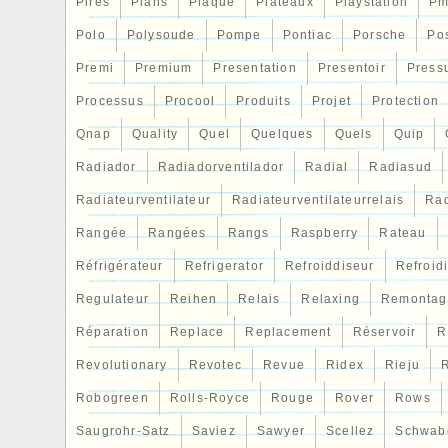
Pires
Plans
Plaque
Plateaux
Playstation
Pm
Polo
Polysoude
Pompe
Pontiac
Porsche
Po
Premi
Premium
Presentation
Presentoir
Press
Processus
Procool
Produits
Projet
Protection
Qnap
Quality
Quel
Quelques
Quels
Quip
Radiador
Radiadorventilador
Radial
Radiasud
Radiateurventilateur
Radiateurventilateurrelais
Rad
Rangée
Rangées
Rangs
Raspberry
Rateau
Réfrigérateur
Refrigerator
Refroiddiseur
Refroid
Regulateur
Reihen
Relais
Relaxing
Remontag
Réparation
Replace
Replacement
Réservoir
R
Revolutionary
Revotec
Revue
Ridex
Rieju
R
Robogreen
Rolls-Royce
Rouge
Rover
Rows
Saugrohr-Satz
Saviez
Sawyer
Scellez
Schwab