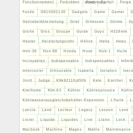
Fonctionnement
Forbidden
Ford
Forfait
Forge
WORDPRESS
Fusée
G91h002130
Gadgets
Game
Gamer
Getriebelkhlerleitung
Gilet
Gillessen
Gitime
G
Grohe
Gros
Groupe
Guide
Guys
H328mm
Heater
Heizleitungsrohr
Hélice
Hella
Hepu
Hon-36
Hon-88
Honda
Hose
Hub-1
Huile
Incroyables
Indispensable
Indispensables
Infinit
Intercooler
Introuvable
Isabella
Isolation
Ivec
Joint
Judge
K9k92110jd50b
Kale
Karcher
K
Kiwihome
Ktm-63
Kühler
Kühlerjalousie
Kühler
Kühlwasserausgleichsbehälter-Expansion
L'huile
L
Lancia
Land
Lecteur
Legacy
Lesson
Leve
Liorer
Liquide
Liquides
Live
Llano
Lock
Macbook
Machine
Mages
Mahle
Maintenance