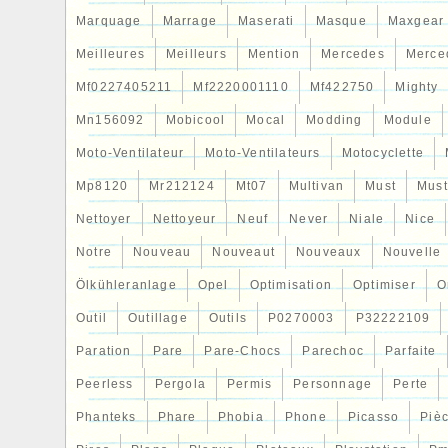
Marquage
Marrage
Maserati
Masque
Maxgear
Meilleures
Meilleurs
Mention
Mercedes
Merce
Mf0227405211
Mf2220001110
Mf422750
Mighty
Mn156092
Mobicool
Mocal
Modding
Module
Moto-Ventilateur
Moto-Ventilateurs
Motocyclette
Mp8120
Mr212124
Mt07
Multivan
Must
Mus
Nettoyer
Nettoyeur
Neuf
Never
Niale
Nice
Notre
Nouveau
Nouveaut
Nouveaux
Nouvelle
Ölkühleranlage
Opel
Optimisation
Optimiser
O
Outil
Outillage
Outils
P0270003
P32222109
Paration
Pare
Pare-Chocs
Parechoc
Parfaite
Peerless
Pergola
Permis
Personnage
Perte
Phanteks
Phare
Phobia
Phone
Picasso
Piè