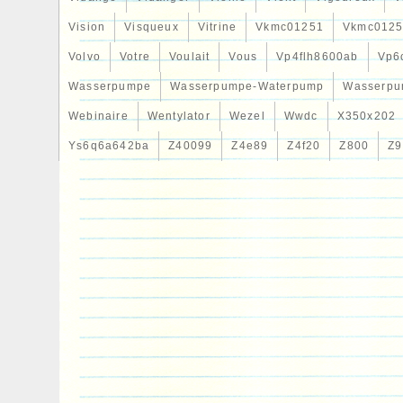
Vision
Visqueux
Vitrine
Vkmc01251
Vkmc0125
Volvo
Votre
Voulait
Vous
Vp4flh8600ab
Vp6
Wasserpumpe
Wasserpumpe-Waterpump
Wasserpu
Webinaire
Wentylator
Wezel
Wwdc
X350x202
Ys6q6a642ba
Z40099
Z4e89
Z4f20
Z800
Z9