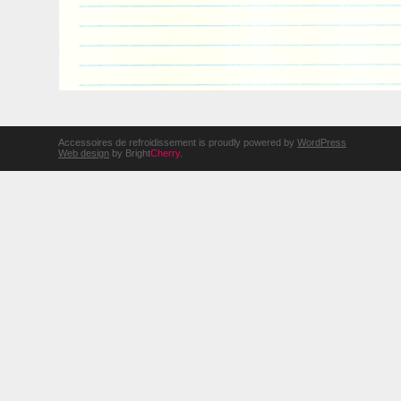
Accessoires de refroidissement is proudly powered by
WordPress
Web design
by Bright
Cherry
.