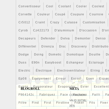
Marque: CHRRACING
Convertisseur
Cool
Coolant
Cooler
Coolest
Corvette
Couleur
Coupé
Coupure
Courroie
Cr5012
Craint
Crazy
Culasse
Customisation
Cyrob
Cz422173
D'aluminium
D'occasion
D'or
Decapeurs
Defender
Delva
Demonter
Denso
Différentiel
Direnza
Disc
Discovery
Distributi
Dodge
Doing
Dometic
Domotique
Douille
D
Duss
E90n
Easyboost
Echangeur
Eclairage
Electric
Électrique
Electroventilateur
Elring
E
Ep08
Équipement
Erreur
Escort
Esen
Espa
Evans
Evaporateur
Evaporator
Evier
Excellent
BLOGROLL
META
F964142c
Fabriquez
Face
Factures
Failli
Fa
CONNEXION
VALID
XHTML
Filtre
Find
First
Firstline
Fisker
Fits
Fixer
XFN