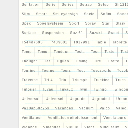
Sentation
Série
Series
Setrab
Setup
Sh121
Slim
Smart
Smileydesign
Socle
Sofim
Sond
Spec
Spoelsysteem
Sport
Spray
Star
Stark
Surface
Suspension
Suz-61
Suzuki
Sweet
S
T544d7695
T7439001
T917991
Table
Tablette
Temp
Temu
Tendeur
Tesla
Test
Teste
Tes
Thought
Tier
Tiguan
Timing
Tire
Tirette
T
Touring
Tourne
Tours
Tout
Toyosports
Toyot
Traverse
Tri-4
Trio
Triumph
Trucktec
Trucs
Tutoriel
Tuyau
Tuyaux
Twin
Twingo
Twingou
Universal
Universel
Upgrade
Upgraded
Urban
Va10ap50c25s
Vacances
Vacuum
Vaico
Valeo
Ventilateur
Ventilateurrefroidissement
Ventilateurs
Vidange
Vidanger
Vieille
Vient
Vigoureux
V