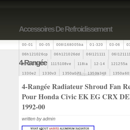
Accessoires De Refroidissement
00-01
00-05
008t168005ba
01-320
03-06
0
06h121026cp
06h121026dd
06l121111
06l12111
4-Rangée
110607087r
1115108ve
118ia
12-14
121255a
1330e2
1330v3
1350a073
1350a348
1350a60
1355d300195
1355d300199
1355d301602
1481
4-Rangée Radiateur Shroud Fan Re
163369-38070
16360yv030
163630g060
163630
Pour Honda Civic EK EG CRX D
167110r100
1712067j10000
17425a3f109
17700
1992-00
1985-1987
1990-1997
1992-2000
1j0121205b
written by admin
1k0121205
1k0121205ab
1k0121205af
1k01212