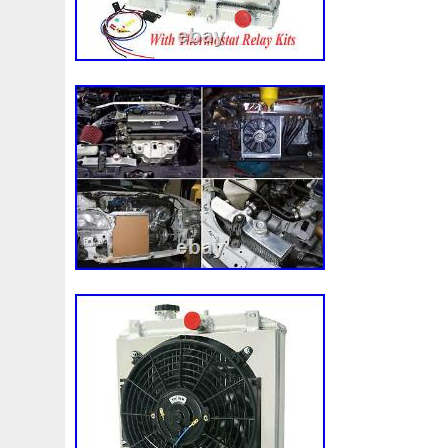
3c0145805am
3e506202
3rangée
3rangées
3
45119ag010
45121fj000
45mm
47mm
4b0121
4m1820023a
4row
50mm
52079555ab
520d
55mm
56mm
57mm
5d11348
5q0121203g
5
5q0121251gb
5q0121251gq
5q0121251gr
5q012
5yy0593
6-Radiateur
62mm
6307701e
64mm
6c118c607ad
6g918c607m
6g918c607p
6g918c6
6r0121217a
6r0145805h
6r0959455e
6r0965561
7h0121253k
7l0121203b
7l0121203g
7l0121203
7l0959455g
7l0965561k
7l6121253c
7m3121203
87050f4020
874615p
877968x
878380vg
8846
8d9200000
8e0121205ab
8e0121251
8e012125
8k0121251h
8k0121251r
8milelake
8mk376718
8v618005be
8v618c607eb
90-03
90157b
901