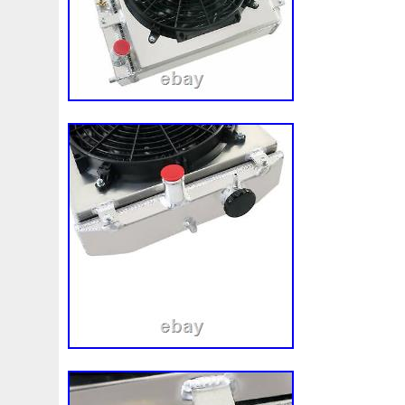
Assy
Aston
Astra
Astuce
Astuces
Astucieux
Audi
Ausgleichsbehälter-Expansion
Austin
Auto
B1765
Ballages
Banc
Barredoras
Bases
Be
Bipolaire
Bk218k218
Black
Blanc
Blank
Ble
Boite
Boiter
Boitier
Bolk
Bonnes
Bonneville
Bresser
Bride
Brouilleur
Bruit
Brumisation
B
Cache
Caddy
Cadre
Calandre
Calculateur
Capteur
Capuchon
Carence
Carter
Casse
C
Chambre
Change
Changement
Changer
Chauf
Chronique
Chrysler
Cinq
Circuit
Circuite
Ci
Clean
Cleaning
Client
Clignotant
Clignotants
Collecteur
Colliers
Combox
Comline
Comman
Complete
Composant
Composants
Compresseur
Connecteur
Conseils
Construire
Construis
Co