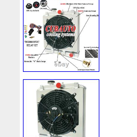
1k0121207j
1k0121207t
1k0121251cm
1k01212
1k0298403a
1k0955453s
1k0959455ap
1k09594
1s1816103
2-Rangée
2-Rangées
2-Row
2003
210103417r
21060g2401
21060t5670
21060vc2
214100052r
214104822r
214104eb0b
214104ed
214108535r
214108706r
214109798r
21410eb3
214812415r
214814342r
214814ea0a
21481546
214818h83a
214819674r
21481bm410
21481jd0
215592894r
220928kh13a0000038
220v
252kw
253102b970
253102y001
253103e710
253103k
253801w910
253802h600
253802y000
253803z
253860l250
253862c000
256902u000
272105fw
2gm955448c
2m413m4y07
2q0121203k
2q0121
3-Rows
30si
318i
320i
325i
357820795j