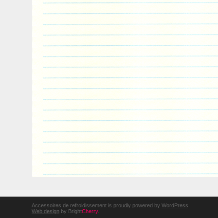
Accessoires de refroidissement is proudly powered by
WordPress
Web design
by Bright
Cherry
.