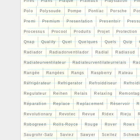
Pires
Plans
Plaque
Plateaux
Playstation
Pm
ventilateur. Est conçu pour garantir un flu
Polo
Polysoude
Pompe
Pontiac
Porsche
Po
efficace, ce qui rendra votre compartimen
Ventilateurs à pales en S, conception de 
Premi
Premium
Presentation
Presentoir
Press
matériau plastique léger et durable. Le th
Processus
Procool
Produits
Projet
Protection
en supplément, des conseils professionn
Qnap
Quality
Quel
Quelques
Quels
Quip
que chaque détail soit pris en compte et
soit satisfait. Débit maximal du ventilate
Radiador
Radiadorventilador
Radial
Radiasud
Diamètre du ventilateur (po) : 12.05. Épai
Radiateurventilateur
Radiateurventilateurrelais
Rad
Nombre de pales : 10 pales. Matériau des
Vitesse maximale du ventilateur : 2250 
Rangée
Rangées
Rangs
Raspberry
Rateau
d’ampères : 12,70 ampères. Comprend le
Réfrigérateur
Refrigerator
Refroiddiseur
Refroid
montage pour une installation facile avec
Regulateur
Reihen
Relais
Relaxing
Remontag
Convient à tous les véhicules automobiles
ventilateurs électriques. S’active par la m
Réparation
Replace
Replacement
Réservoir
R
ventilateurs électriques à une températur
Revolutionary
Revotec
Revue
Ridex
Rieju
R
Température de mise en marche de 180′F
Robogreen
Rolls-Royce
Rouge
Rover
Rows
mise hors service de 165′F. Sonde en lait
La sonde se visse généralement dans le ra
Saugrohr-Satz
Saviez
Sawyer
Scellez
Schwab