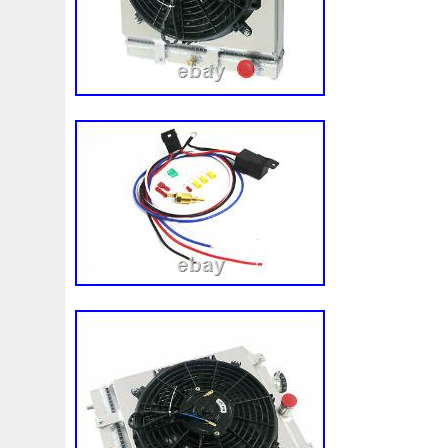
92120eb400
94-01
94942a2
97100j7100
9760
A0005002686
A00514600
A0995000004
A09950
A1635000155
A1635000293
A163500155
A1685
A1695002693
A1695050255
A1698203642
A202
A2035000293kz
A2035001193
A2045001203
A2
A2115001693
A2115002293
A2115003102
A213
A2479060100
A4155000293
A4539064300
A613
Accesoires
Accessoire
Accessoires
Accessories
Acrobate
Action
Adapté
Adg09116
Adm59860
Ah228t000aa
Airis
Airtec
Airtex
Aisin
Alfa
Alluminio
Alpha
Alukuehler
Alum
Aluminio
Amélioré
Amenagement
America
Americans
A
Antigel
Apachie
Appareil
Apple
Apr-1
Arbre