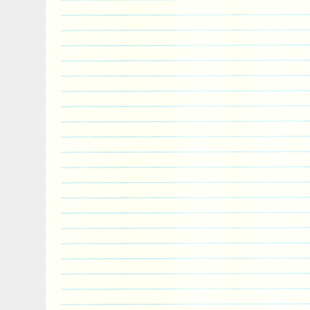
important to us. Good communication can 
we always believe that as long as you are 
communicate with us, we will give you a s
Thank you for choosing us and have a g
my shop, We offer an extensive range of
by our professionals. Superiority in detail
high priority. We also have a high-standa
authorized organizations to ensure produc
highest quality. We work hard to make 
CUSTOMER 100% approvingly.