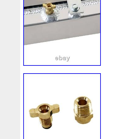
Convertisseur
Cool
Coolant
Cooler
Coolest
Corvette
Couleur
Coupé
Coupure
Courroie
Cr5012
Craint
Crazy
Culasse
Customisation
Cyrob
Cz422173
D'aluminium
D'occasion
D'or
Decapeurs
Defender
Delva
Demonter
Denso
Différentiel
Direnza
Disc
Discovery
Distributi
Dodge
Doing
Dometic
Domotique
Douille
D
Duss
E90n
Easyboost
Echangeur
Eclairage
Electric
Électrique
Electroventilateur
Elring
E
Ep08
Équipement
Erreur
Escort
Esen
Espa
Evans
Evaporateur
Evaporator
Evier
Excellent
F964142c
Fabriquez
Face
Factures
Failli
Fa
Filtre
Find
First
Firstline
Fisker
Fits
Fixer