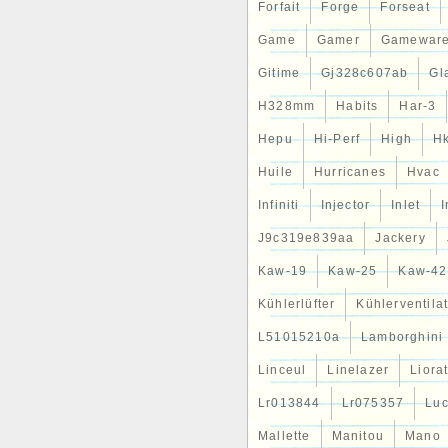
Forfait
Forge
Forseat
Game
Gamer
Gamewar
Gitime
Gj328c607ab
Gl
H328mm
Habits
Har-3
Hepu
Hi-Perf
High
H
Huile
Hurricanes
Hvac
Infiniti
Injector
Inlet
J9c319e839aa
Jackery
Kaw-19
Kaw-25
Kaw-42
Kühlerlüfter
Kühlerventila
L51015210a
Lamborghini
Linceul
Linelazer
Liora
Lr013844
Lr075357
Lu
Mallette
Manitou
Mano