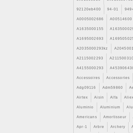
92120eb400
94-01
949
A0005002686
A00514600
A1635000155
A16350002
A1695002693
A16950502
A2035000293kz
A204500
A2115002293
A21150031
A4155000293
A45390643
Accessoires
Accessories
Adg09116
Adm59860
A
Airtex
Aisin
Alfa
Alie
Aluminio
Aluminium
Al
Americans
Amortisseur
Apr-1
Arbre
Archery