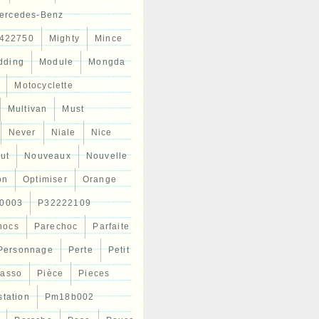
ercedes-Benz
422750
Mighty
Mince
dding
Module
Mongda
Motocyclette
Multivan
Must
Never
Niale
Nice
ut
Nouveaux
Nouvelle
on
Optimiser
Orange
0003
P32222109
hocs
Parechoc
Parfaite
Personnage
Perte
Petit
casso
Pièce
Pieces
station
Pm18b002