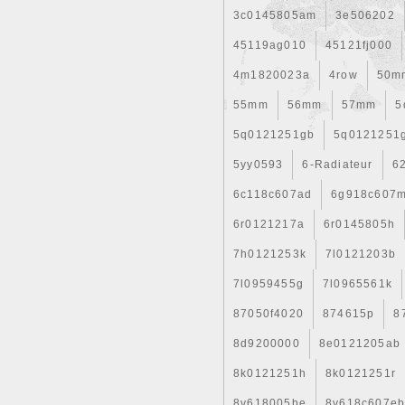
Marque: Stark Cooling
3c0145805am
3e506202
Numéro de pièce fabric
Numéro de référence O
45119ag010
45121fj000
4m1820023a
4row
50m
55mm
56mm
57mm
5
5q0121251gb
5q0121251
5yy0593
6-Radiateur
6
6c118c607ad
6g918c607
6r0121217a
6r0145805h
7h0121253k
7l0121203b
7l0959455g
7l0965561k
87050f4020
874615p
8
8d9200000
8e0121205ab
8k0121251h
8k0121251r
8v618005be
8v618c607e