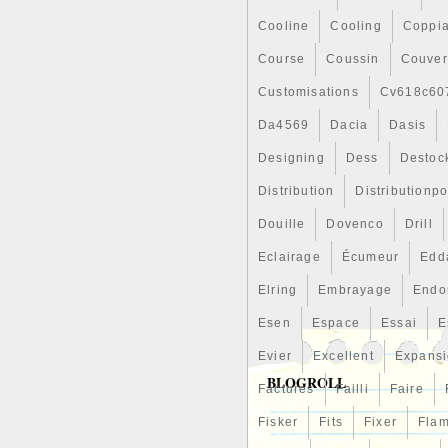
Cooline
Cooling
Coppi
Course
Coussin
Couver
Customisations
Cv618c60
Da4569
Dacia
Dasis
Designing
Dess
Destoc
Distribution
Distributionp
Douille
Dovenco
Drill
Eclairage
Écumeur
Edd
Elring
Embrayage
Endo
Esen
Espace
Essai
E
Evier
Excellent
Expans
BLOGROLL
Factures
Failli
Faire
Fisker
Fits
Fixer
Fla