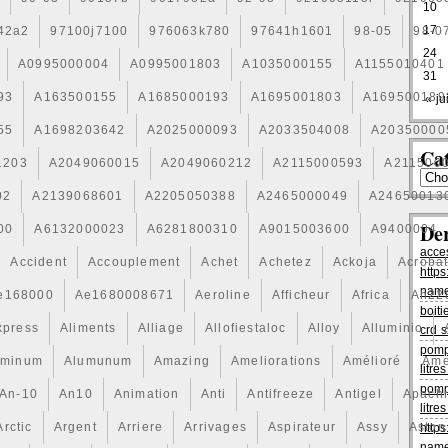
10
17
42a2
97100j7100
976063k780
97641h1601
98-05
98-0
24
A0995000004
A0995001803
A1035000155
A1155010401
31
93
A163500155
A1685000193
A1695001803
A169500189
« jui
55
A1698203642
A2025000093
A2033504008
A20350000
Cat
1203
A2049060015
A2049060212
A2115000593
A211500
02
A2139068601
A2205050388
A2465000049
A24650013
De
00
A6132000023
A6281800310
A9015003600
A9400004
acce
Accident
Accouplement
Achet
Achetez
Ackoja
Acroba
https
name
e168000
Ae1680008671
Aeroline
Afficheur
Africa
Ah22
boiti
xpress
Aliments
Alliage
Allofiestaloc
Alloy
Alluminio
crd s
pomp
uminum
Alumunum
Amazing
Ameliorations
Amélioré
Ame
litr
pomp
An-10
An10
Animation
Anti
Antifreeze
Antigel
Apach
litr
Arctic
Argent
Arriere
Arrivages
Aspirateur
Assy
Aston
https
name