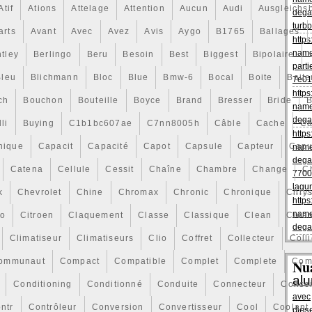
Atif
Ations
Attelage
Attention
Aucun
Audi
Ausgleichs
dega
turbo
arts
Avant
Avec
Avez
Avis
Aygo
B1765
Ballages
https
name
tley
Berlingo
Beru
Besoin
Best
Biggest
Bipolaire
parti
Bleu
Blichmann
Bloc
Blue
Bmw-6
Bocal
Boite
Boite
7e01
https
ch
Bouchon
Bouteille
Boyce
Brand
Bresser
Bride
B
name
dega
li
Buying
C1b1bc607ae
C7nn8005h
Câble
Cache
Ca
https
nique
Capacit
Capacité
Capot
Capsule
Capteur
Capu
name
dega
Catena
Cellule
Cessit
Chaîne
Chambre
Change
C
7700
lagu
k
Chevrolet
Chine
Chromax
Chronic
Chronique
Chrys
https
name
ro
Citroen
Claquement
Classe
Classique
Clean
Clea
dega
Climatiseur
Climatiseurs
Clio
Coffret
Collecteur
Colli
ommunaut
Compact
Compatible
Complet
Complete
Com
Nu
al
Conditioning
Conditionné
Conduite
Connecteur
Consei
avec
ntr
Contrôleur
Conversion
Convertisseur
Cool
Coolant
dies