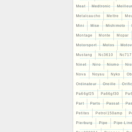
Meat
Medtronic
Meilleu
Metalcaucho
Mettre
Me
Mini
Mise
Mishimoto
Montage
Monte
Mopar
Motorsport
Motos
Motov
Mustang
Nc3610
Nc717
Ninet
Niro
Nismo
Nis
Nova
Noyau
Nyko
Ob
Ordinateur
Oreille
Orifi
Pa66gf25
Pa66gf30
Pa
Part
Parts
Passat
Pa
Petites
Petrol150amp
P
Pierburg
Pipe
Pipe-Lin