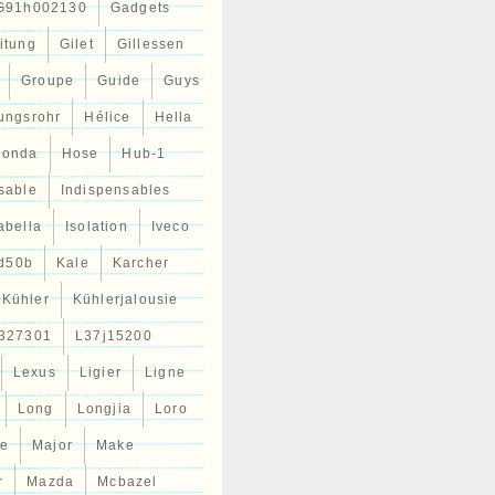
G91h002130
Gadgets
itung
Gilet
Gillessen
Groupe
Guide
Guys
tungsrohr
Hélice
Hella
Honda
Hose
Hub-1
sable
Indispensables
abella
Isolation
Iveco
d50b
Kale
Karcher
Kühler
Kühlerjalousie
327301
L37j15200
Lexus
Ligier
Ligne
Long
Longjia
Loro
ce
Major
Make
r
Mazda
Mcbazel