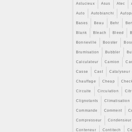
Astucieux
Asus
Atec
Auto
Autobianchi
Autop
Bases
Beau
Behr
Ben
Blank
Bleach
Bleed
Bonneville
Booster
Bos
Brumisation
Bubbler
Bul
Calculateur
Camion
Ca
Casse
Cast
Catalyseur
Chauffage
Cheap
Chec
Circuite
Circulation
Cit
Clignotants
Climatisation
Commande
Comment
C
Compresseur
Condenseur
Conteneur
Contitech
Co