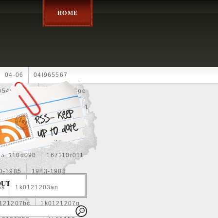
HOME
04-06
04l965567
05452900g
10an
10pc
0e010
13-2269
1330c1
8
1355d300185
15pcs
160400r160
167110d090
167110r011
0-1985
1983-1988
OUT
5s
1k0121203an
121207bc
1k0121207g