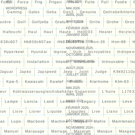
XFN
JUIN 2026
Forte
Forza
Frig
Frigair
Front
Fuite
Full
Fusée
WORDPRESS
MAI 2026
e
Gaming
Gates
Geba
Gen3
Genuine
Getriebelkhlerle
AVRIL 2026
MARS 2026
acière
Golf
Golfjetta
Gratuit
Grill
Grille
Grohe
Gros
FÉVRIER 2026
Hattouchi
Haul
Haut
Haute
He0003
Heater
Heizlei
JANVIER 2026
DÉCEMBRE 2025
k838c607
Hk838c607ae
Hk838c607ce
Hon-36
Hon-88
NOVEMBRE 2025
Hyperkewl
Hyundai
Iegrow
Inch
Incroyables
Indispen
OCTOBRE 2025
SEPTEMBRE 2025
Innovations
Installation
Intake
Intercooler
Introuvable
Is
AOÛT 2025
Jaguar
Japko
Japspeed
Jeep
Joint
Judge
K9k92110j
JUILLET 2025
JUIN 2025
Kaw-5
Kawasaki
Kawtef
Kinetic
Kiwihome
Ktm-63
MAI 2025
teur
Kühlwasserausgleichsbehälter-Expansion
L'huile
L1763
AVRIL 2025
MARS 2025
Lampe
Lancia
Land
Lecteur
Legacy
Lesson
Leve
FÉVRIER 2025
tion
Liore
Liorer
Liquide
Liquides
Live
Llano
Lock
JANVIER 2025
DÉCEMBRE 2024
cas
Lupo
Macbook
Machine
Mages
Mahle
Maintenan
NOVEMBRE 2024
Manuel
Marquage
Marrage
Maserati
Masque
Maxgea
OCTOBRE 2024