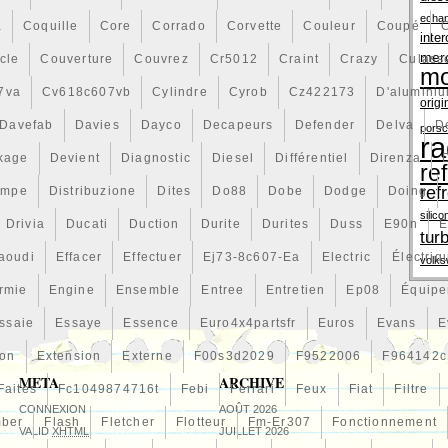
echa
a
Coquille
Core
Corrado
Corvette
Couleur
Coupé
inter
mer
cle
Couverture
Couvrez
Cr5012
Craint
Crazy
Culass
mo
7va
Cv618c607vb
Cylindre
Cyrob
Cz422173
D'alumini
origi
Davefab
Davies
Dayco
Decapeurs
Defender
Delva
D
pors
ra
kage
Devient
Diagnostic
Diesel
Différentiel
Direnza
re
ref
ompe
Distribuzione
Dites
Do88
Dobe
Dodge
Doing
silico
Drivia
Ducati
Duction
Durite
Durites
Duss
E90n
E
tur
aoudi
Effacer
Effectuer
Ej73-8c607-Ea
Electric
Électriq
volk
rmie
Engine
Ensemble
Entree
Entretien
Ep08
Équip
ssaie
Essaye
Essence
Euro4x4partsfr
Euros
Evans
E
ion
Extension
Externe
F00s3d2029
F9522006
F964142c
META
ARCHIVE
Faites
Fc1049874716t
Febi
Ferrari
Feux
Fiat
Filtre
CONNEXION
AOÛT 2026
mber
Flash
Fletcher
Flotteur
Fm-Er307
Fonctionnement
VALID
XHTML
JUILLET 2026