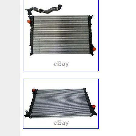
1k0121207j
1k0121207t
1k0121251cm
1k01212
1k0298403a
1k0955453s
1k0959455ap
1k09594
1s1816103
2-Rangée
2-Rangées
2-Row
2003
210103417r
21060g2401
21060t5670
21060vc2
214100052r
214104822r
214104eb0b
214104ed
214108535r
214108706r
214109798r
21410eb3
214812415r
214814342r
214814ea0a
21481546
214818h83a
214819674r
21481bm410
21481jd0
220928kh13a0000038
220v
252kw
25304d7520
253103e710
253103k750
25310a4050
25310n7
253802y000
253803z
25380a4500
25380a4510
256902u000
272105fw0a
289103103r
289106ua
2q0121203k
2q0121203m
2q0959455h
2q18160
325i
357820795j
35mm
36mm
3785l
38131