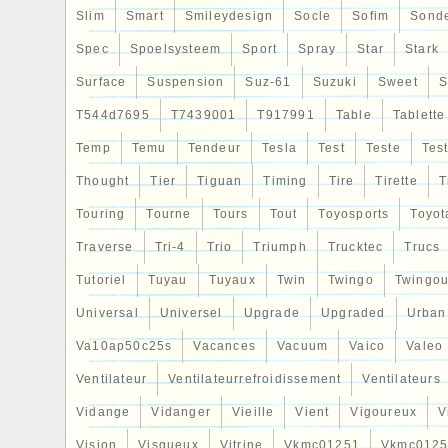
Slim
Smart
Smileydesign
Socle
Sofim
Sond
Spec
Spoelsysteem
Sport
Spray
Star
Stark
Surface
Suspension
Suz-61
Suzuki
Sweet
S
T544d7695
T7439001
T917991
Table
Tablette
Temp
Temu
Tendeur
Tesla
Test
Teste
Tes
Thought
Tier
Tiguan
Timing
Tire
Tirette
T
Touring
Tourne
Tours
Tout
Toyosports
Toyot
Traverse
Tri-4
Trio
Triumph
Trucktec
Trucs
Tutoriel
Tuyau
Tuyaux
Twin
Twingo
Twingou
Universal
Universel
Upgrade
Upgraded
Urban
Va10ap50c25s
Vacances
Vacuum
Vaico
Valeo
Ventilateur
Ventilateurrefroidissement
Ventilateurs
Vidange
Vidanger
Vieille
Vient
Vigoureux
V
Vision
Visqueux
Vitrine
Vkmc01251
Vkmc0125