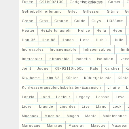
Fusée
G91h002130
Gadgets
Game
Gamer
WORDPRESS
Getriebelkhlerleitung
Gilet
Gillessen
Gitime
G
Grohe
Gros
Groupe
Guide
Guys
H328mm
Heater
Heizleitungsrohr
Hélice
Hella
Hepu
Hon-36
Hon-88
Honda
Hose
Hub-1
Huile
Incroyables
Indispensable
Indispensables
Infinit
Intercooler
Introuvable
Isabella
Isolation
Ivec
Joint
Judge
K9k92110jd50b
Kale
Karcher
K
Kiwihome
Ktm-63
Kühler
Kühlerjalousie
Kühler
Kühlwasserausgleichsbehälter-Expansion
L'huile
L
Lancia
Land
Lecteur
Legacy
Lesson
Leve
Liorer
Liquide
Liquides
Live
Llano
Lock
Macbook
Machine
Mages
Mahle
Maintenance
Marquage
Marrage
Maserati
Masque
Maxgear