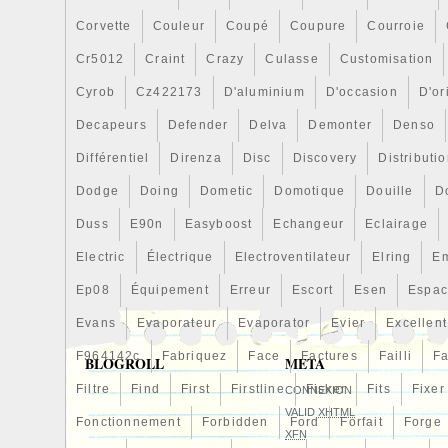
Corvette
Couleur
Coupé
Coupure
Courroie
Cr5012
Craint
Crazy
Culasse
Customisation
Cyrob
Cz422173
D'aluminium
D'occasion
D'or
Decapeurs
Defender
Delva
Demonter
Denso
Différentiel
Direnza
Disc
Discovery
Distributi
Dodge
Doing
Dometic
Domotique
Douille
D
Duss
E90n
Easyboost
Echangeur
Eclairage
Electric
Électrique
Electroventilateur
Elring
E
Ep08
Équipement
Erreur
Escort
Esen
Espa
Evans
Evaporateur
Evaporator
Evier
Excellent
F964142c
Fabriquez
Face
Factures
Failli
Fa
BLOGROLL
META
Filtre
Find
First
Firstline
Fisker
Fits
Fixer
CONNEXION
VALID
XHTML
Fonctionnement
Forbidden
Ford
Forfait
Forge
XFN