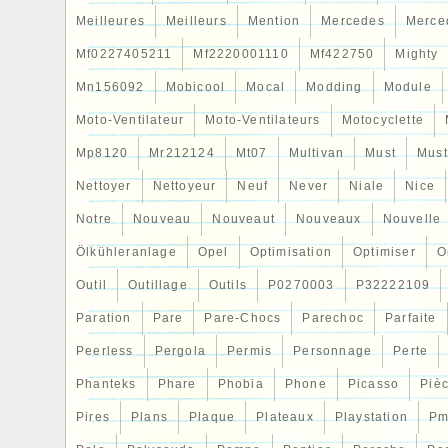
Meilleures
Meilleurs
Mention
Mercedes
Merce
Mf0227405211
Mf2220001110
Mf422750
Mighty
Mn156092
Mobicool
Mocal
Modding
Module
Moto-Ventilateur
Moto-Ventilateurs
Motocyclette
Mp8120
Mr212124
Mt07
Multivan
Must
Mus
Nettoyer
Nettoyeur
Neuf
Never
Niale
Nice
Notre
Nouveau
Nouveaut
Nouveaux
Nouvelle
Ölkühleranlage
Opel
Optimisation
Optimiser
O
Outil
Outillage
Outils
P0270003
P32222109
Paration
Pare
Pare-Chocs
Parechoc
Parfaite
Peerless
Pergola
Permis
Personnage
Perte
Phanteks
Phare
Phobia
Phone
Picasso
Piè
Pires
Plans
Plaque
Plateaux
Playstation
Pm