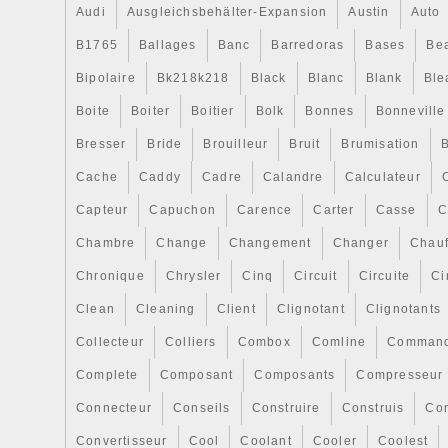
Audi
Ausgleichsbehälter-Expansion
Austin
Auto
B1765
Ballages
Banc
Barredoras
Bases
Be
Bipolaire
Bk218k218
Black
Blanc
Blank
Ble
Boite
Boiter
Boitier
Bolk
Bonnes
Bonneville
Bresser
Bride
Brouilleur
Bruit
Brumisation
B
Cache
Caddy
Cadre
Calandre
Calculateur
Capteur
Capuchon
Carence
Carter
Casse
C
Chambre
Change
Changement
Changer
Chauf
Chronique
Chrysler
Cinq
Circuit
Circuite
Ci
Clean
Cleaning
Client
Clignotant
Clignotants
Collecteur
Colliers
Combox
Comline
Comman
Complete
Composant
Composants
Compresseur
Connecteur
Conseils
Construire
Construis
Co
Convertisseur
Cool
Coolant
Cooler
Coolest