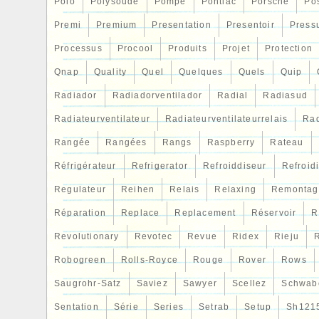
Polo
Polysoude
Pompe
Pontiac
Porsche
Po
Premi
Premium
Presentation
Presentoir
Press
Processus
Procool
Produits
Projet
Protection
Qnap
Quality
Quel
Quelques
Quels
Quip
Radiador
Radiadorventilador
Radial
Radiasud
Radiateurventilateur
Radiateurventilateurrelais
Rad
Rangée
Rangées
Rangs
Raspberry
Rateau
Réfrigérateur
Refrigerator
Refroiddiseur
Refroid
Regulateur
Reihen
Relais
Relaxing
Remontag
Réparation
Replace
Replacement
Réservoir
R
Revolutionary
Revotec
Revue
Ridex
Rieju
R
Robogreen
Rolls-Royce
Rouge
Rover
Rows
Saugrohr-Satz
Saviez
Sawyer
Scellez
Schwab
Sentation
Série
Series
Setrab
Setup
Sh121