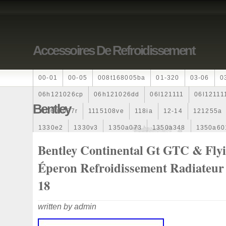
Accessoires De Refroidissement
00-01
00-05
008t168005ba
01-320
03-06
0
06h121026cp
06h121026dd
06l121111
06l12111
Bentley
110607087r
1115108ve
118ia
12-14
121255a
1330e2
1330v3
1350a073
1350a348
1350a60
1355d300195
1355d300199
1355d301602
1481
Bentley Continental Gt GTC & Fly
163369-38070
16360yv030
163630g060
163630
Éperon Refroidissement Radiateur
167110r100
1712067j10000
17425a3f109
17700
18
1985-1987
1990-1997
1992-2000
1j0121205b
written by admin
1k0121205
1k0121205ab
1k0121205af
1k01212