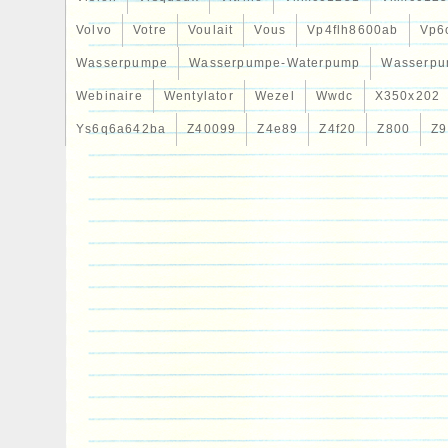
Volvo
Votre
Voulait
Vous
Vp4flh8600ab
Vp6
Wasserpumpe
Wasserpumpe-Waterpump
Wasserpu
Webinaire
Wentylator
Wezel
Wwdc
X350x202
Ys6q6a642ba
Z40099
Z4e89
Z4f20
Z800
Z9