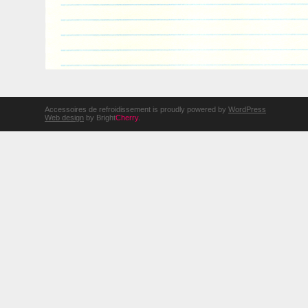
Accessoires de refroidissement is proudly powered by
WordPress
Web design
by Bright
Cherry
.