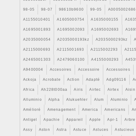
Refroidissement Radiateur 11 To 18″ est 
98-05
98-07
98610b9600
99-05
A0005002686
mardi 19 février 2019. Il est dans la caté
A1155010401
A1605000754
A1635000155
A163
pièces, accessoires\Auto\ pièces
détachées\Refroidissement\Radiateurs ».
A1695001893
A1695002093
A1695002693
A169
« bentleypartsusa » et est localisé à/en 
A2035000054
A2035000193kz
A2035000293kz
New York. Cet article peut être livré par
Type :: Radiateur
A2115000693
A2115001693
A2115002293
A211
Autre numéro de pièce: 3W0121253C
A2465001303
A2479060100
A4155000293
A453
Matière: Aluminum
A9400004
Accesoires
Accessoire
Accessoires
Pays de fabrication: Royaume Uni
Caractéristiques: 3W0198115, 3W01
Ackoja
Acrobate
Action
Adapté
Adg09116
A
115 J, 3W0 198 115 H
Africa
Ah228t000aa
Airis
Airtec
Airtex
Aisin
Marque: Bentley
Alluminio
Alpha
Alukuehler
Alum
Aluminio
Fixation Type: Remplacement Direct
Garantie fabricant: 60 Day
Amélioré
Amenagement
America
Americans
A
Numéro de pièce fabricant: 3W01981
Antigel
Apachie
Appareil
Apple
Apr-1
Arbre
Assy
Aston
Astra
Astuce
Astuces
Astucieux