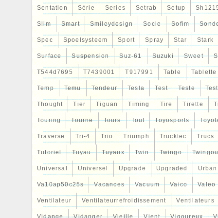
Sentation
Série
Series
Setrab
Setup
Sh121
Slim
Smart
Smileydesign
Socle
Sofim
Sond
Spec
Spoelsysteem
Sport
Spray
Star
Stark
Surface
Suspension
Suz-61
Suzuki
Sweet
S
T544d7695
T7439001
T917991
Table
Tablette
Temp
Temu
Tendeur
Tesla
Test
Teste
Tes
Thought
Tier
Tiguan
Timing
Tire
Tirette
T
Touring
Tourne
Tours
Tout
Toyosports
Toyot
Traverse
Tri-4
Trio
Triumph
Trucktec
Trucs
Tutoriel
Tuyau
Tuyaux
Twin
Twingo
Twingou
Universal
Universel
Upgrade
Upgraded
Urban
Va10ap50c25s
Vacances
Vacuum
Vaico
Valeo
Ventilateur
Ventilateurrefroidissement
Ventilateurs
Vidange
Vidanger
Vieille
Vient
Vigoureux
V