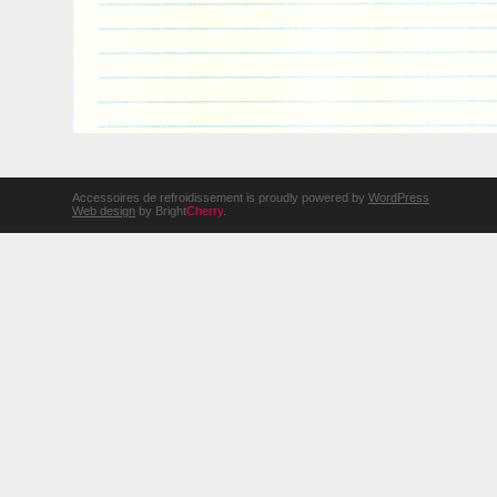
Accessoires de refroidissement is proudly powered by
WordPress
Web design
by Bright
Cherry
.