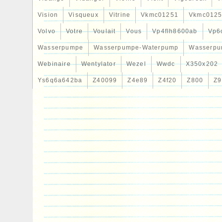
Vision
Visqueux
Vitrine
Vkmc01251
Vkmc0125
Volvo
Votre
Voulait
Vous
Vp4flh8600ab
Vp6
Wasserpumpe
Wasserpumpe-Waterpump
Wasserpu
Webinaire
Wentylator
Wezel
Wwdc
X350x202
Ys6q6a642ba
Z40099
Z4e89
Z4f20
Z800
Z9