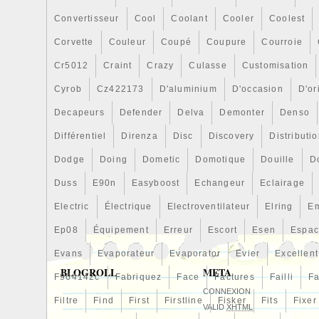
Convertisseur
Cool
Coolant
Cooler
Coolest
Corvette
Couleur
Coupé
Coupure
Courroie
Cr5012
Craint
Crazy
Culasse
Customisation
Cyrob
Cz422173
D'aluminium
D'occasion
D'or
Decapeurs
Defender
Delva
Demonter
Denso
Différentiel
Direnza
Disc
Discovery
Distributi
Dodge
Doing
Dometic
Domotique
Douille
D
Duss
E90n
Easyboost
Echangeur
Eclairage
Electric
Électrique
Electroventilateur
Elring
E
Ep08
Équipement
Erreur
Escort
Esen
Espa
Evans
Evaporateur
Evaporator
Evier
Excellent
BLOGROLL
META
F964142c
Fabriquez
Face
Factures
Failli
Fa
CONNEXION
Filtre
Find
First
Firstline
Fisker
Fits
Fixer
VALID
XHTML