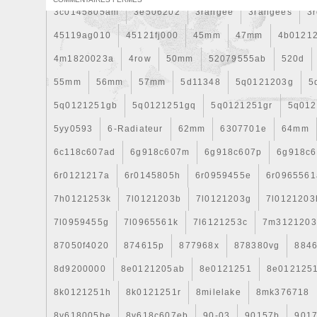
3c0145805am
3e506202
3rangée
3rangées
3
45119ag010
45121fj000
45mm
47mm
4b0121
4m1820023a
4row
50mm
52079555ab
520d
55mm
56mm
57mm
5d11348
5q0121203g
5
5q0121251gb
5q0121251gq
5q0121251gr
5q012
5yy0593
6-Radiateur
62mm
6307701e
64mm
6c118c607ad
6g918c607m
6g918c607p
6g918c6
6r0121217a
6r0145805h
6r0959455e
6r0965561
7h0121253k
7l0121203b
7l0121203g
7l0121203
7l0959455g
7l0965561k
7l6121253c
7m3121203
87050f4020
874615p
877968x
878380vg
8846
8d9200000
8e0121205ab
8e0121251
8e012125
8k0121251h
8k0121251r
8milelake
8mk376718
8v618005be
8v618c607eb
90-03
90157b
901