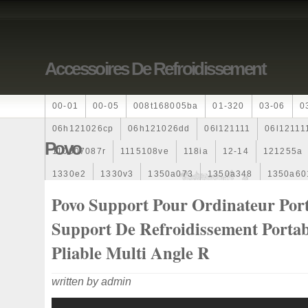
Accessoires De Refroidissement
00-01
00-05
008t168005ba
01-320
03-06
0
06h121026cp
06h121026dd
06l121111
06l12111
Povo
110607087r
1115108ve
118ia
12-14
121255a
1330e2
1330v3
1350a073
1350a348
1350a60
1355d300195
1355d300199
1355d301602
1481
Povo Support Pour Ordinateur Por
163369-38070
16360yv030
163630g060
163630
Support De Refroidissement Portab
167110r100
1712067j10000
17425a3f109
17700
Pliable Multi Angle R
1985-1987
1990-1997
1992-2000
1j0121205b
written by admin
1k0121205
1k0121205ab
1k0121205af
1k01212