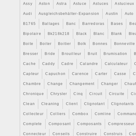
Assy
Aston
Astra
Astuce
Astuces
Astucieux
Audi
Ausgleichsbehälter-Expansion
Austin
Auto
B1765
Ballages
Banc
Barredoras
Bases
Be
Bipolaire
Bk218k218
Black
Blanc
Blank
Ble
Boite
Boiter
Boitier
Bolk
Bonnes
Bonneville
Bresser
Bride
Brouilleur
Bruit
Brumisation
B
Cache
Caddy
Cadre
Calandre
Calculateur
Capteur
Capuchon
Carence
Carter
Casse
C
Chambre
Change
Changement
Changer
Chauf
Chronique
Chrysler
Cinq
Circuit
Circuite
Ci
Clean
Cleaning
Client
Clignotant
Clignotants
Collecteur
Colliers
Combox
Comline
Comman
Complete
Composant
Composants
Compresseur
Connecteur
Conseils
Construire
Construis
Co