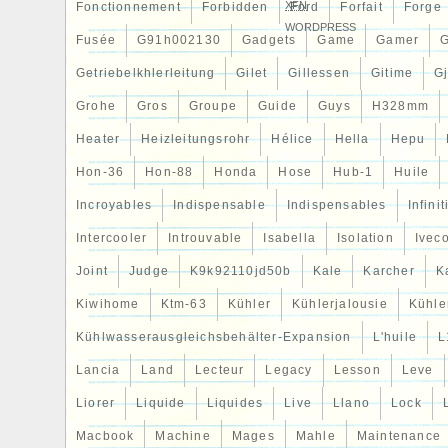
XFN
Fonctionnement
Forbidden
Ford
Forfait
Forge
WORDPRESS
Fusée
G91h002130
Gadgets
Game
Gamer
Getriebelkhlerleitung
Gilet
Gillessen
Gitime
G
Grohe
Gros
Groupe
Guide
Guys
H328mm
Heater
Heizleitungsrohr
Hélice
Hella
Hepu
Hon-36
Hon-88
Honda
Hose
Hub-1
Huile
Incroyables
Indispensable
Indispensables
Infinit
Intercooler
Introuvable
Isabella
Isolation
Ivec
Joint
Judge
K9k92110jd50b
Kale
Karcher
K
Kiwihome
Ktm-63
Kühler
Kühlerjalousie
Kühler
Kühlwasserausgleichsbehälter-Expansion
L'huile
L
Lancia
Land
Lecteur
Legacy
Lesson
Leve
Liorer
Liquide
Liquides
Live
Llano
Lock
Macbook
Machine
Mages
Mahle
Maintenance