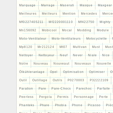
Marquage
Marrage
Maserati
Masque
Maxgear
Meilleures
Meilleurs
Mention
Mercedes
Merce
Mf0227405211
Mf2220001110
Mf422750
Mighty
Mn156092
Mobicool
Mocal
Modding
Module
Moto-Ventilateur
Moto-Ventilateurs
Motocyclette
Mp8120
Mr212124
Mt07
Multivan
Must
Mus
Nettoyer
Nettoyeur
Neuf
Never
Niale
Nice
Notre
Nouveau
Nouveaut
Nouveaux
Nouvelle
Ölkühleranlage
Opel
Optimisation
Optimiser
O
Outil
Outillage
Outils
P0270003
P32222109
Paration
Pare
Pare-Chocs
Parechoc
Parfaite
Peerless
Pergola
Permis
Personnage
Perte
Phanteks
Phare
Phobia
Phone
Picasso
Piè