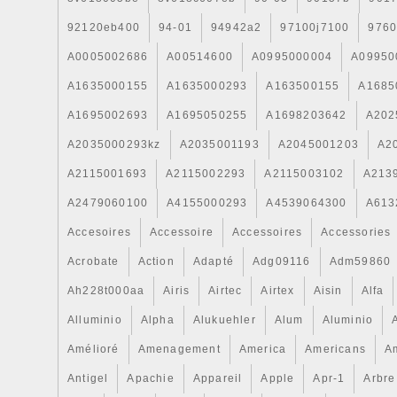
92120eb400
94-01
94942a2
97100j7100
9760
A0005002686
A00514600
A0995000004
A09950
A1635000155
A1635000293
A163500155
A1685
A1695002693
A1695050255
A1698203642
A202
A2035000293kz
A2035001193
A2045001203
A2
A2115001693
A2115002293
A2115003102
A213
A2479060100
A4155000293
A4539064300
A613
Accesoires
Accessoire
Accessoires
Accessories
Acrobate
Action
Adapté
Adg09116
Adm59860
Ah228t000aa
Airis
Airtec
Airtex
Aisin
Alfa
Alluminio
Alpha
Alukuehler
Alum
Aluminio
Amélioré
Amenagement
America
Americans
A
Antigel
Apachie
Appareil
Apple
Apr-1
Arbre