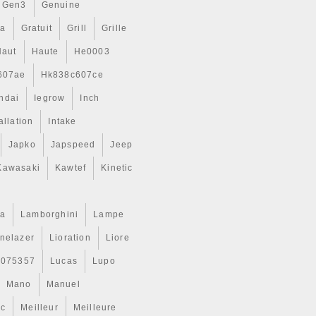
Gen3
Genuine
ta
Gratuit
Grill
Grille
Haut
Haute
He0003
607ae
Hk838c607ce
ndai
Iegrow
Inch
allation
Intake
Japko
Japspeed
Jeep
Kawasaki
Kawtef
Kinetic
a
Lamborghini
Lampe
inelazer
Lioration
Liore
r075357
Lucas
Lupo
Mano
Manuel
ic
Meilleur
Meilleure