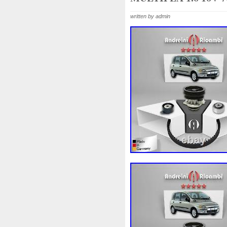
Corvette
Couleur
Coup
written by admin
Cr5012
Craint
Crazy
Cyrob
Cz422173
D'alu
Decapeurs
Defender
De
Différentiel
Direnza
Dis
Dodge
Doing
Dometic
Duss
E90n
Easyboost
Electric
Électrique
Elec
Ep08
Équipement
Erreu
Evans
Evaporateur
Eva
F964142c
Fabriquez
Fa
Filtre
Find
First
First
Fonctionnement
Forbidde