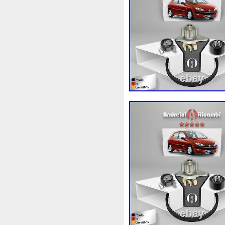
1k0121207j
1k0121207t
1k0298403a
1k0955453s
1s1816103
2-Rangée
2
210103417r
21060g2401
214100052r
214104822r
214108535r
214108706r
214812415r
214814342r
214818h83a
214819674r
220928kh13a0000038
22
253103e710
253103k750
253802y000
253803z
2
256902u000
272105fw0a
2q0121203k
2q0121203m
325i
357820795j
35mm