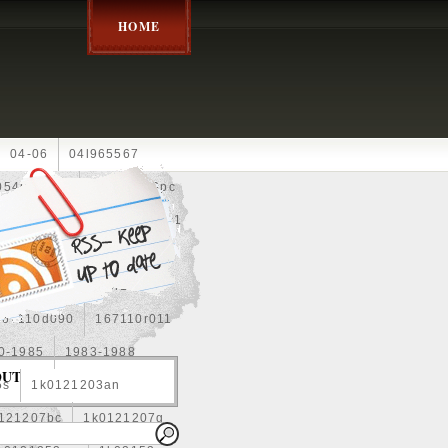
HOME
04-06
04l965567
05452900g
10an
10pc
0e010
13-2269
1330c1
8
1355d300185
15pcs
160400r160
167110d090
167110r011
0-1985
1983-1988
OUT
5s
1k0121203an
121207bc
1k0121207g