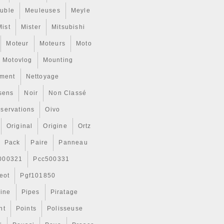
uble
Meuleuses
Meyle
Mist
Mister
Mitsubishi
Moteur
Moteurs
Moto
Motovlog
Mounting
ment
Nettoyage
sens
Noir
Non Classé
servations
Oivo
Original
Origine
Ortz
Pack
Paire
Panneau
000321
Pcc500331
eot
Pgf101850
Line
Pipes
Piratage
nt
Points
Polisseuse