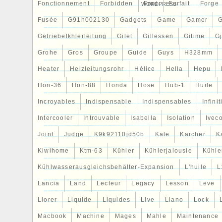
Fonctionnement
Forbidden
Ford
Forfait
Forge
WORDPRESS
Fusée
G91h002130
Gadgets
Game
Gamer
Getriebelkhlerleitung
Gilet
Gillessen
Gitime
G
Grohe
Gros
Groupe
Guide
Guys
H328mm
Heater
Heizleitungsrohr
Hélice
Hella
Hepu
Hon-36
Hon-88
Honda
Hose
Hub-1
Huile
Incroyables
Indispensable
Indispensables
Infinit
Intercooler
Introuvable
Isabella
Isolation
Ivec
Joint
Judge
K9k92110jd50b
Kale
Karcher
K
Kiwihome
Ktm-63
Kühler
Kühlerjalousie
Kühler
Kühlwasserausgleichsbehälter-Expansion
L'huile
L
Lancia
Land
Lecteur
Legacy
Lesson
Leve
Liorer
Liquide
Liquides
Live
Llano
Lock
Macbook
Machine
Mages
Mahle
Maintenance