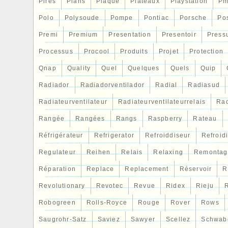
Pires
Plans
Plaque
Plateaux
Playstation
Pm
Polo
Polysoude
Pompe
Pontiac
Porsche
Po
Premi
Premium
Presentation
Presentoir
Press
Processus
Procool
Produits
Projet
Protection
Qnap
Quality
Quel
Quelques
Quels
Quip
Radiador
Radiadorventilador
Radial
Radiasud
Radiateurventilateur
Radiateurventilateurrelais
Rad
Rangée
Rangées
Rangs
Raspberry
Rateau
Réfrigérateur
Refrigerator
Refroiddiseur
Refroid
Regulateur
Reihen
Relais
Relaxing
Remontag
Réparation
Replace
Replacement
Réservoir
R
Revolutionary
Revotec
Revue
Ridex
Rieju
R
Robogreen
Rolls-Royce
Rouge
Rover
Rows
Saugrohr-Satz
Saviez
Sawyer
Scellez
Schwab