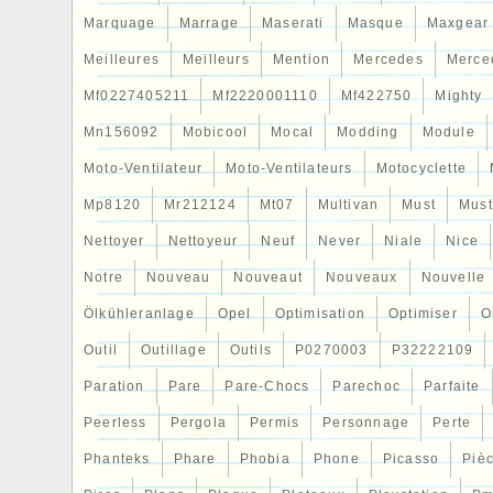
Marquage
Marrage
Maserati
Masque
Maxgear
Meilleures
Meilleurs
Mention
Mercedes
Merce
Mf0227405211
Mf2220001110
Mf422750
Mighty
Mn156092
Mobicool
Mocal
Modding
Module
Moto-Ventilateur
Moto-Ventilateurs
Motocyclette
Mp8120
Mr212124
Mt07
Multivan
Must
Mus
Nettoyer
Nettoyeur
Neuf
Never
Niale
Nice
Notre
Nouveau
Nouveaut
Nouveaux
Nouvelle
Ölkühleranlage
Opel
Optimisation
Optimiser
O
Outil
Outillage
Outils
P0270003
P32222109
Paration
Pare
Pare-Chocs
Parechoc
Parfaite
Peerless
Pergola
Permis
Personnage
Perte
Phanteks
Phare
Phobia
Phone
Picasso
Piè