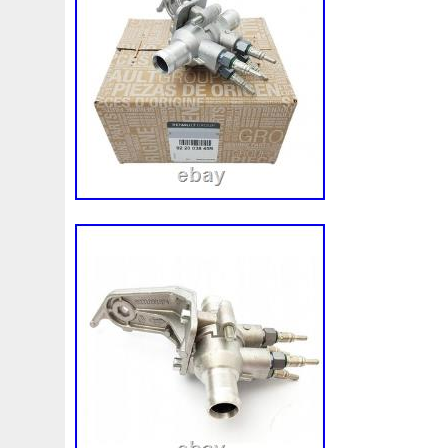
1k0121207j
1k0121207t
1k0121251cm
1k01212
1k0298403a
1k0955453s
1k0959455ap
1k09594
1s1816103
2-Rangée
2-Rangées
2-Row
2003
210103417r
21060g2401
21060t5670
21060vc2
214100052r
214104822r
214104eb0b
214104ed
214108535r
214108706r
214109798r
21410eb3
214812415r
214814342r
214814ea0a
21481546
214818h83a
214819674r
21481bm410
21481jd0
215592894r
220928kh13a0000038
220v
252kw
253102b970
253102y001
253103e710
253103k
253801w910
253802h600
253802y000
253803z
253860l250
253862c000
256902u000
272105fw
2gm955448c
2m413m4y07
2q0121203k
2q0121
3-Rows
30si
318i
320i
325i
357820795j