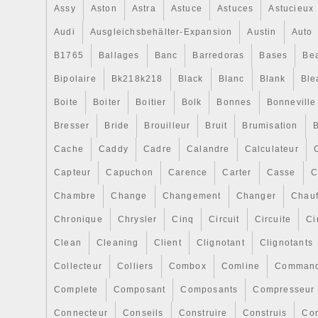
Chauffe Eau Liquide Refroidissement Pou
Assy
Aston
Astra
Astuce
Astuces
Astucieux
Opel Movano B.
Audi
Ausgleichsbehälter-Expansion
Austin
Auto
B1765
Ballages
Banc
Barredoras
Bases
Be
Bipolaire
Bk218k218
Black
Blanc
Blank
Ble
Boite
Boiter
Boitier
Bolk
Bonnes
Bonneville
Bresser
Bride
Brouilleur
Bruit
Brumisation
B
Cache
Caddy
Cadre
Calandre
Calculateur
Capteur
Capuchon
Carence
Carter
Casse
C
Chambre
Change
Changement
Changer
Chauf
Chronique
Chrysler
Cinq
Circuit
Circuite
Ci
Clean
Cleaning
Client
Clignotant
Clignotants
Collecteur
Colliers
Combox
Comline
Comman
Complete
Composant
Composants
Compresseur
Connecteur
Conseils
Construire
Construis
Co