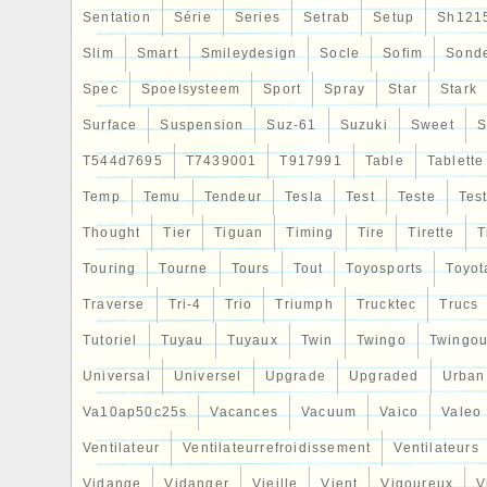
Sentation
Série
Series
Setrab
Setup
Sh121
Slim
Smart
Smileydesign
Socle
Sofim
Sond
Spec
Spoelsysteem
Sport
Spray
Star
Stark
Surface
Suspension
Suz-61
Suzuki
Sweet
S
T544d7695
T7439001
T917991
Table
Tablette
Temp
Temu
Tendeur
Tesla
Test
Teste
Tes
Thought
Tier
Tiguan
Timing
Tire
Tirette
T
Touring
Tourne
Tours
Tout
Toyosports
Toyot
Traverse
Tri-4
Trio
Triumph
Trucktec
Trucs
Tutoriel
Tuyau
Tuyaux
Twin
Twingo
Twingou
Universal
Universel
Upgrade
Upgraded
Urban
Va10ap50c25s
Vacances
Vacuum
Vaico
Valeo
Ventilateur
Ventilateurrefroidissement
Ventilateurs
Vidange
Vidanger
Vieille
Vient
Vigoureux
V