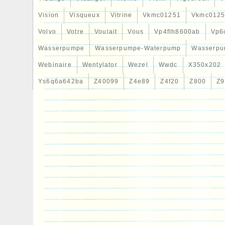
Vision
Visqueux
Vitrine
Vkmc01251
Vkmc0125
Volvo
Votre
Voulait
Vous
Vp4flh8600ab
Vp6
Wasserpumpe
Wasserpumpe-Waterpump
Wasserpu
Webinaire
Wentylator
Wezel
Wwdc
X350x202
Ys6q6a642ba
Z40099
Z4e89
Z4f20
Z800
Z9