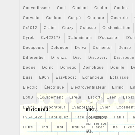
Convertisseur
Cool
Coolant
Cooler
Coolest
Corvette
Couleur
Coupé
Coupure
Courroie
Cr5012
Craint
Crazy
Culasse
Customisation
Cyrob
Cz422173
D'aluminium
D'occasion
D'or
Decapeurs
Defender
Delva
Demonter
Denso
Différentiel
Direnza
Disc
Discovery
Distributi
Dodge
Doing
Dometic
Domotique
Douille
D
Duss
E90n
Easyboost
Echangeur
Eclairage
Electric
Électrique
Electroventilateur
Elring
E
Ep08
Équipement
Erreur
Escort
Esen
Espa
Evans
Evaporateur
Evaporator
Evier
Excellent
BLOGROLL
META
F964142c
Fabriquez
Face
Factures
Failli
Fa
CONNEXION
VALID
XHTML
Filtre
Find
First
Firstline
Fisker
Fits
Fixer
XFN