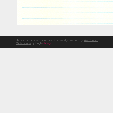
Accessoires de refroidissement is proudly powered by
WordPress
Web design
by Bright
Cherry
.