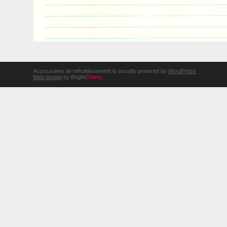
Accessoires de refroidissement is proudly powered by
WordPress
Web design
by Bright
Cherry
.