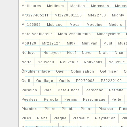
Meilleures
Meilleurs
Mention
Mercedes
Merce
Mf0227405211
Mf2220001110
Mf422750
Mighty
Mn156092
Mobicool
Mocal
Modding
Module
Moto-Ventilateur
Moto-Ventilateurs
Motocyclette
Mp8120
Mr212124
Mt07
Multivan
Must
Mus
Nettoyer
Nettoyeur
Neuf
Never
Niale
Nice
Notre
Nouveau
Nouveaut
Nouveaux
Nouvelle
Ölkühleranlage
Opel
Optimisation
Optimiser
O
Outil
Outillage
Outils
P0270003
P32222109
Paration
Pare
Pare-Chocs
Parechoc
Parfaite
Peerless
Pergola
Permis
Personnage
Perte
Phanteks
Phare
Phobia
Phone
Picasso
Piè
Pires
Plans
Plaque
Plateaux
Playstation
Pm