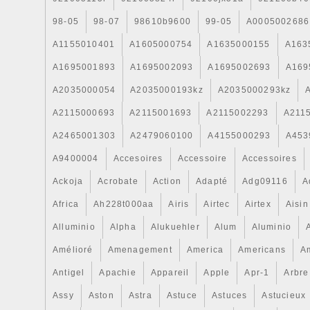
98-05
98-07
98610b9600
99-05
A0005002686
A1155010401
A1605000754
A1635000155
A163
A1695001893
A1695002093
A1695002693
A169
A2035000054
A2035000193kz
A2035000293kz
A2115000693
A2115001693
A2115002293
A211
A2465001303
A2479060100
A4155000293
A453
A9400004
Accesoires
Accessoire
Accessoires
Ackoja
Acrobate
Action
Adapté
Adg09116
A
Africa
Ah228t000aa
Airis
Airtec
Airtex
Aisin
Alluminio
Alpha
Alukuehler
Alum
Aluminio
Amélioré
Amenagement
America
Americans
A
Antigel
Apachie
Appareil
Apple
Apr-1
Arbre
Assy
Aston
Astra
Astuce
Astuces
Astucieux