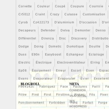
Corvette
Couleur
Coupé
Coupure
Courroie
Cr5012
Craint
Crazy
Culasse
Customisation
Cyrob
Cz422173
D'aluminium
D'occasion
D'or
Decapeurs
Defender
Delva
Demonter
Denso
Différentiel
Direnza
Disc
Discovery
Distributi
Dodge
Doing
Dometic
Domotique
Douille
D
Duss
E90n
Easyboost
Echangeur
Eclairage
Electric
Électrique
Electroventilateur
Elring
E
Ep08
Équipement
Erreur
Escort
Esen
Espa
Evans
Evaporateur
Evaporator
Evier
Excellent
BLOGROLL
META
F964142c
Fabriquez
Face
Factures
Failli
Fa
CONNEXION
Filtre
Find
First
Firstline
Fisker
Fits
Fixer
VALID
XHTML
XFN
Fonctionnement
Forbidden
Ford
Forfait
Forge
WORDPRESS