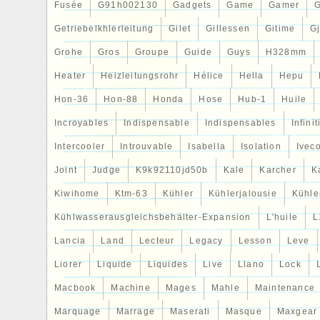
Fusée
G91h002130
Gadgets
Game
Gamer
Getriebelkhlerleitung
Gilet
Gillessen
Gitime
G
Grohe
Gros
Groupe
Guide
Guys
H328mm
Heater
Heizleitungsrohr
Hélice
Hella
Hepu
Hon-36
Hon-88
Honda
Hose
Hub-1
Huile
Incroyables
Indispensable
Indispensables
Infinit
Intercooler
Introuvable
Isabella
Isolation
Ivec
Joint
Judge
K9k92110jd50b
Kale
Karcher
K
Kiwihome
Ktm-63
Kühler
Kühlerjalousie
Kühler
Kühlwasserausgleichsbehälter-Expansion
L'huile
L
Lancia
Land
Lecteur
Legacy
Lesson
Leve
Liorer
Liquide
Liquides
Live
Llano
Lock
Macbook
Machine
Mages
Mahle
Maintenance
Marquage
Marrage
Maserati
Masque
Maxgear