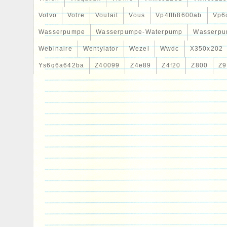
Volvo
Votre
Voulait
Vous
Vp4flh8600ab
Vp6
Wasserpumpe
Wasserpumpe-Waterpump
Wasserpu
Webinaire
Wentylator
Wezel
Wwdc
X350x202
Ys6q6a642ba
Z40099
Z4e89
Z4f20
Z800
Z9