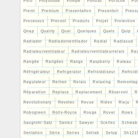
Polo
Polysoude
Pompe
Pontiac
Porsche
Po
Premi
Premium
Presentation
Presentoir
Press
Processus
Procool
Produits
Projet
Protection
Qnap
Quality
Quel
Quelques
Quels
Quip
Radiador
Radiadorventilador
Radial
Radiasud
Radiateurventilateur
Radiateurventilateurrelais
Rad
Rangée
Rangées
Rangs
Raspberry
Rateau
Réfrigérateur
Refrigerator
Refroiddiseur
Refroid
Regulateur
Reihen
Relais
Relaxing
Remontag
Réparation
Replace
Replacement
Réservoir
R
Revolutionary
Revotec
Revue
Ridex
Rieju
R
Robogreen
Rolls-Royce
Rouge
Rover
Rows
Saugrohr-Satz
Saviez
Sawyer
Scellez
Schwab
Sentation
Série
Series
Setrab
Setup
Sh121