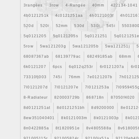
3rangées
3row
4-Rangée
40mm
422134-1041
4b0121251k
4c0121251aa
4h0121003f
4h01216
520d
520i
52mm
530d
530i
545i
550380
5q0121205
5q0121205s
5q0121251
5q0121251
5row
5wa121203g
5wa121205b
5wa121251j
5
68087367ab
68139779ac
68249185ab
68mm
6k0121207
6pcs
6q012q253r
6r0121207a
6r0
73310fj003
745i
76mm
7e0121207b
7h01212
7l0121207d
7l0121207e
7l0121253a
7l0959455
8-Radiateur
820003729b
868718n
87050f4020
8d0121251at
8d0121251bh
8d9200000
8e01212
8ew351040401
8k0121003m
8k0121003p
8k012
8n0422885a
8t1820951e
8v4805588a
8v618005
921005115r
921005824r
92100jx51a
92120eb40