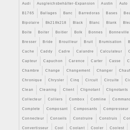
Audi
Ausgleichsbehälter-Expansion
Austin
Auto
B1765
Ballages
Banc
Barredoras
Bases
Be
Bipolaire
Bk218k218
Black
Blanc
Blank
Ble
Boite
Boiter
Boitier
Bolk
Bonnes
Bonneville
Bresser
Bride
Brouilleur
Bruit
Brumisation
B
Cache
Caddy
Cadre
Calandre
Calculateur
Capteur
Capuchon
Carence
Carter
Casse
C
Chambre
Change
Changement
Changer
Chauf
Chronique
Chrysler
Cinq
Circuit
Circuite
Ci
Clean
Cleaning
Client
Clignotant
Clignotants
Collecteur
Colliers
Combox
Comline
Comman
Complete
Composant
Composants
Compresseur
Connecteur
Conseils
Construire
Construis
Co
Convertisseur
Cool
Coolant
Cooler
Coolest