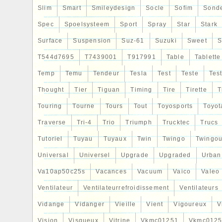
Slim
Smart
Smileydesign
Socle
Sofim
Sond
Spec
Spoelsysteem
Sport
Spray
Star
Stark
Surface
Suspension
Suz-61
Suzuki
Sweet
S
T544d7695
T7439001
T917991
Table
Tablette
Temp
Temu
Tendeur
Tesla
Test
Teste
Tes
Thought
Tier
Tiguan
Timing
Tire
Tirette
T
Touring
Tourne
Tours
Tout
Toyosports
Toyot
Traverse
Tri-4
Trio
Triumph
Trucktec
Trucs
Tutoriel
Tuyau
Tuyaux
Twin
Twingo
Twingou
Universal
Universel
Upgrade
Upgraded
Urban
Va10ap50c25s
Vacances
Vacuum
Vaico
Valeo
Ventilateur
Ventilateurrefroidissement
Ventilateurs
Vidange
Vidanger
Vieille
Vient
Vigoureux
V
Vision
Visqueux
Vitrine
Vkmc01251
Vkmc0125