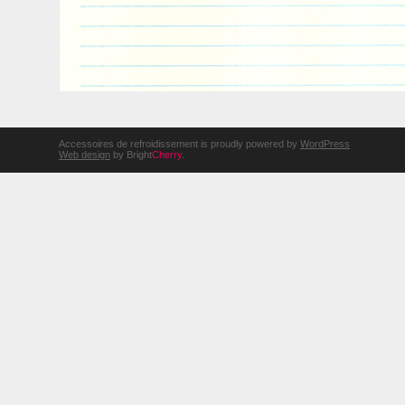
Accessoires de refroidissement is proudly powered by
WordPress
Web design
by Bright
Cherry
.