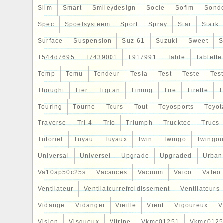
Slim
Smart
Smileydesign
Socle
Sofim
Sond
Spec
Spoelsysteem
Sport
Spray
Star
Stark
Surface
Suspension
Suz-61
Suzuki
Sweet
S
T544d7695
T7439001
T917991
Table
Tablette
Temp
Temu
Tendeur
Tesla
Test
Teste
Tes
Thought
Tier
Tiguan
Timing
Tire
Tirette
T
Touring
Tourne
Tours
Tout
Toyosports
Toyot
Traverse
Tri-4
Trio
Triumph
Trucktec
Trucs
Tutoriel
Tuyau
Tuyaux
Twin
Twingo
Twingou
Universal
Universel
Upgrade
Upgraded
Urban
Va10ap50c25s
Vacances
Vacuum
Vaico
Valeo
Ventilateur
Ventilateurrefroidissement
Ventilateurs
Vidange
Vidanger
Vieille
Vient
Vigoureux
V
Vision
Visqueux
Vitrine
Vkmc01251
Vkmc0125