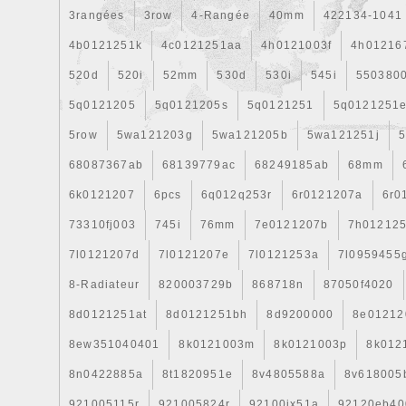
3rangées
3row
4-Rangée
40mm
422134-1041
4b0121251k
4c0121251aa
4h0121003f
4h01216
520d
520i
52mm
530d
530i
545i
550380
5q0121205
5q0121205s
5q0121251
5q0121251
5row
5wa121203g
5wa121205b
5wa121251j
5
68087367ab
68139779ac
68249185ab
68mm
6k0121207
6pcs
6q012q253r
6r0121207a
6r0
73310fj003
745i
76mm
7e0121207b
7h01212
7l0121207d
7l0121207e
7l0121253a
7l0959455
8-Radiateur
820003729b
868718n
87050f4020
8d0121251at
8d0121251bh
8d9200000
8e01212
8ew351040401
8k0121003m
8k0121003p
8k012
8n0422885a
8t1820951e
8v4805588a
8v618005
921005115r
921005824r
92100jx51a
92120eb40