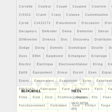
Corvette
Couleur
Coupé
Coupure
Courroie
Cr5012
Craint
Crazy
Culasse
Customisation
Cyrob
Cz422173
D'aluminium
D'occasion
D'or
Decapeurs
Defender
Delva
Demonter
Denso
Différentiel
Direnza
Disc
Discovery
Distributi
Dodge
Doing
Dometic
Domotique
Douille
D
Duss
E90n
Easyboost
Echangeur
Eclairage
Electric
Électrique
Electroventilateur
Elring
E
Ep08
Équipement
Erreur
Escort
Esen
Espa
Evans
Evaporateur
Evaporator
Evier
Excellent
F964142c
Fabriquez
Face
Factures
Failli
Fa
BLOGROLL
META
Filtre
Find
First
Firstline
Fisker
Fits
Fixer
CONNEXION
VALID
XHTML
Fonctionnement
Forbidden
Ford
Forfait
Forge
XFN