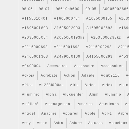
98-05
98-07
98610b9600
99-05
A0005002686
A1155010401
A1605000754
A1635000155
A163
A1695001893
A1695002093
A1695002693
A169
A2035000054
A2035000193kz
A2035000293kz
A2115000693
A2115001693
A2115002293
A211
A2465001303
A2479060100
A4155000293
A453
A9400004
Accesoires
Accessoire
Accessoires
Ackoja
Acrobate
Action
Adapté
Adg09116
A
Africa
Ah228t000aa
Airis
Airtec
Airtex
Aisin
Alluminio
Alpha
Alukuehler
Alum
Aluminio
Amélioré
Amenagement
America
Americans
A
Antigel
Apachie
Appareil
Apple
Apr-1
Arbre
Assy
Aston
Astra
Astuce
Astuces
Astucieux