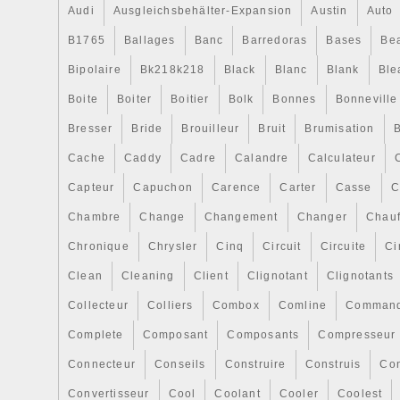
Audi
Ausgleichsbehälter-Expansion
Austin
Auto
B1765
Ballages
Banc
Barredoras
Bases
Be
Bipolaire
Bk218k218
Black
Blanc
Blank
Ble
Boite
Boiter
Boitier
Bolk
Bonnes
Bonneville
Bresser
Bride
Brouilleur
Bruit
Brumisation
B
Cache
Caddy
Cadre
Calandre
Calculateur
Capteur
Capuchon
Carence
Carter
Casse
C
Chambre
Change
Changement
Changer
Chauf
Chronique
Chrysler
Cinq
Circuit
Circuite
Ci
Clean
Cleaning
Client
Clignotant
Clignotants
Collecteur
Colliers
Combox
Comline
Comman
Complete
Composant
Composants
Compresseur
Connecteur
Conseils
Construire
Construis
Co
Convertisseur
Cool
Coolant
Cooler
Coolest