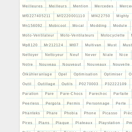
Meilleures
Meilleurs
Mention
Mercedes
Merce
Mf0227405211
Mf2220001110
Mf422750
Mighty
Mn156092
Mobicool
Mocal
Modding
Module
Moto-Ventilateur
Moto-Ventilateurs
Motocyclette
Mp8120
Mr212124
Mt07
Multivan
Must
Mus
Nettoyer
Nettoyeur
Neuf
Never
Niale
Nice
Notre
Nouveau
Nouveaut
Nouveaux
Nouvelle
Ölkühleranlage
Opel
Optimisation
Optimiser
O
Outil
Outillage
Outils
P0270003
P32222109
Paration
Pare
Pare-Chocs
Parechoc
Parfaite
Peerless
Pergola
Permis
Personnage
Perte
Phanteks
Phare
Phobia
Phone
Picasso
Piè
Pires
Plans
Plaque
Plateaux
Playstation
Pm