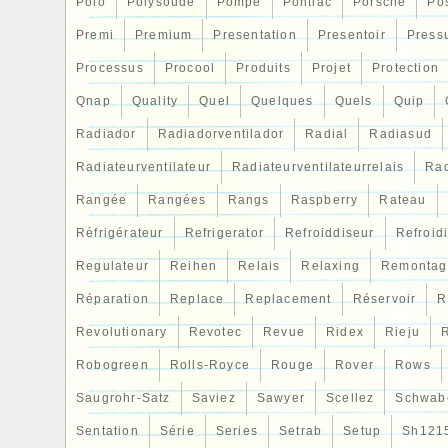
Polo
Polysoude
Pompe
Pontiac
Porsche
Po
Premi
Premium
Presentation
Presentoir
Press
Processus
Procool
Produits
Projet
Protection
Qnap
Quality
Quel
Quelques
Quels
Quip
Radiador
Radiadorventilador
Radial
Radiasud
Radiateurventilateur
Radiateurventilateurrelais
Rad
Rangée
Rangées
Rangs
Raspberry
Rateau
Réfrigérateur
Refrigerator
Refroiddiseur
Refroid
Regulateur
Reihen
Relais
Relaxing
Remontag
Réparation
Replace
Replacement
Réservoir
R
Revolutionary
Revotec
Revue
Ridex
Rieju
R
Robogreen
Rolls-Royce
Rouge
Rover
Rows
Saugrohr-Satz
Saviez
Sawyer
Scellez
Schwab
Sentation
Série
Series
Setrab
Setup
Sh121