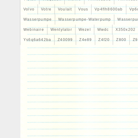
Volvo
Votre
Voulait
Vous
Vp4flh8600ab
Vp6
Wasserpumpe
Wasserpumpe-Waterpump
Wasserpu
Webinaire
Wentylator
Wezel
Wwdc
X350x202
Ys6q6a642ba
Z40099
Z4e89
Z4f20
Z800
Z9