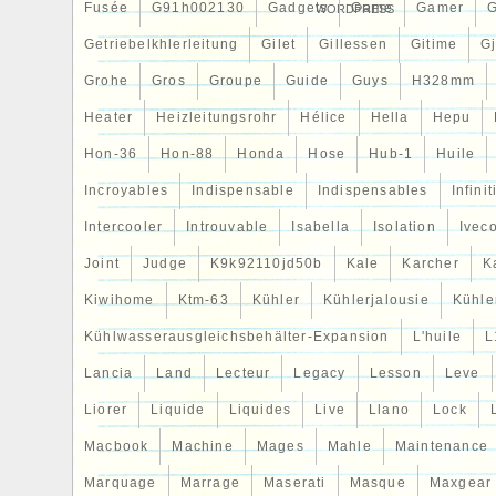
Fusée
G91h002130
Gadgets
Game
Gamer
WORDPRESS
Getriebelkhlerleitung
Gilet
Gillessen
Gitime
G
Grohe
Gros
Groupe
Guide
Guys
H328mm
Heater
Heizleitungsrohr
Hélice
Hella
Hepu
Hon-36
Hon-88
Honda
Hose
Hub-1
Huile
Incroyables
Indispensable
Indispensables
Infinit
Intercooler
Introuvable
Isabella
Isolation
Ivec
Joint
Judge
K9k92110jd50b
Kale
Karcher
K
Kiwihome
Ktm-63
Kühler
Kühlerjalousie
Kühler
Kühlwasserausgleichsbehälter-Expansion
L'huile
L
Lancia
Land
Lecteur
Legacy
Lesson
Leve
Liorer
Liquide
Liquides
Live
Llano
Lock
Macbook
Machine
Mages
Mahle
Maintenance
Marquage
Marrage
Maserati
Masque
Maxgear