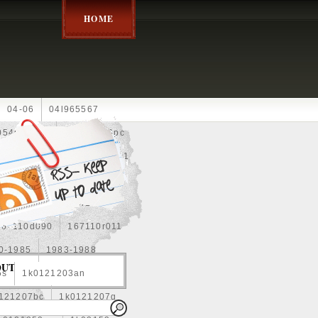
HOME
04-06
04l965567
05452900g
10an
10pc
0e010
13-2269
1330c1
8
1355d300185
15pcs
160400r160
167110d090
167110r011
0-1985
1983-1988
OUT
5s
1k0121203an
121207bc
1k0121207g