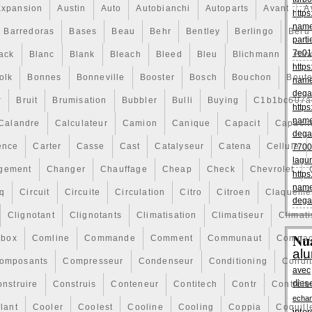
erture du travail /fitting / inconvénients / Location de
Expansion
Austin
Auto
Autobianchi
Autoparts
Avant
A
https
e ou de tout autre dommage. RANGE ROVER SPORT/LAND
name
RANSPORTER T5 2.5 TDi transmission complète.. 4 x
Barredoras
Bases
Beau
Behr
Bentley
Berlingo
Beru
parti
L PACKS + NGK S… LAND ROVER DISCOVERY 3
7e01
OUVELLE MARQUE MARCHEPIEDS MARCHEPIED OEM
ack
Blanc
Blank
Bleach
Bleed
Bleu
Blichmann
Blo
https
YAGER 3.0 3.3 89 92 AUTOMATIQUE RADIATEUR
olk
Bonnes
Bonneville
Booster
Bosch
Bouchon
Boute
name
e vendredi 8 septembre 2017. Il est dans la catégorie
dega
res\Auto\ pièces
r
Bruit
Brumisation
Bubbler
Bulli
Buying
C1b1bc607a
diateurs ». Le vendeur est « carspares-direct » et est
https
le peut être livré partout dans le monde.
name
Calandre
Calculateur
Camion
Canique
Capacit
Capacit
Rechange
dega
ence
Carter
Casse
Cast
Catalyseur
Catena
Cellule
7700
lagu
gement
Changer
Chauffage
Cheap
Check
Chevrolet
ant: 243CSD14779
https
AC & Heating
name
q
Circuit
Circuite
Circulation
Citro
Citroen
Claqueme
dega
Clignotant
Clignotants
Climatisation
Climatiseur
Climati
Nu
box
Comline
Commande
Comment
Communaut
Compac
al
omposants
Compresseur
Condenseur
Conditioning
Condi
avec
dies
nstruire
Construis
Conteneur
Contitech
Contr
Contrôle
echa
lant
Cooler
Coolest
Cooline
Cooling
Coppia
Coquill