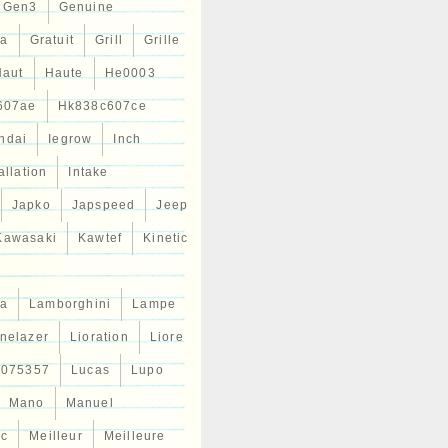
Gen3
Genuine
ta
Gratuit
Grill
Grille
Haut
Haute
He0003
607ae
Hk838c607ce
ndai
Iegrow
Inch
allation
Intake
Japko
Japspeed
Jeep
Kawasaki
Kawtef
Kinetic
a
Lamborghini
Lampe
inelazer
Lioration
Liore
r075357
Lucas
Lupo
Mano
Manuel
ic
Meilleur
Meilleure