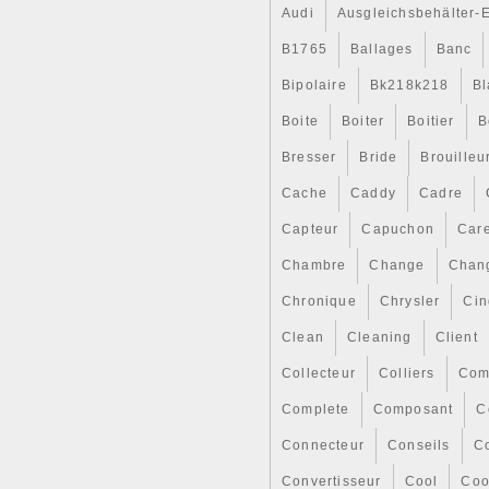
uniquement et nest pas la couv
Audi
Ausgleichsbehälter-
voitures / frais de ruptur
ROVER MARCHEPIEDS.. VW T
B1765
Ballages
Banc
MAZDA RX8 IGNITION COI
Bipolaire
PROPSHAFT-PROP-PR.. N
Bk218k218
Bl
S.. L’item « CHRYSLER VO
Boite
Boiter
Boitier
B
NEUF » est en vente depuis l
« Véhicules\ pièces, accessoi
Bresser
Bride
Brouilleu
détachées\Refroidissement\Ra
localisé à/en Ilford. Cet artic
Cache
Caddy
Cadre
Usage Prévu: Pièce De 
Capteur
Capuchon
Car
Modèle: voyager
Marque: NA
Chambre
Change
Chan
Numéro de pièce fabric
Type: Refroidissement, 
Chronique
Chrysler
Cin
Sous-type: Radiateurs
Fabricant: Chrysler
Clean
Cleaning
Client
Collecteur
Colliers
Com
Complete
Composant
C
Connecteur
Conseils
Co
Convertisseur
Cool
Coo