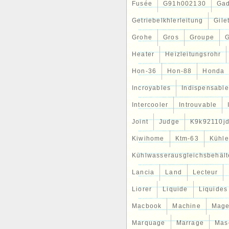
Fusée
G91h002130
Gad
Getriebelkhlerleitung
Gile
Grohe
Gros
Groupe
G
Heater
Heizleitungsrohr
Hon-36
Hon-88
Honda
Incroyables
Indispensable
Intercooler
Introuvable
Joint
Judge
K9k92110j
Kiwihome
Ktm-63
Kühle
Kühlwasserausgleichsbehält
Lancia
Land
Lecteur
Liorer
Liquide
Liquides
Macbook
Machine
Mag
Marquage
Marrage
Mas