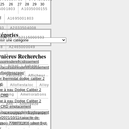
25
26
27
28
29
30
5001803
A1035000155
l
3
A1695001803
93
A2033504008
égories
060212
A2115000593
88
A2465000049
rnières Recherches
10
A9015003600
ssoiresderefroidissement
t
Achet
Achetez
://accessoiresderefroidissement
/tag/degazage/
1
Aeroline
Afficheur
er thermistat dodge caliber 2
xt
age
Allofiestaloc
Alloy
e à eau Dodge Caliber 2
Amazing
Ameliorations
es CRD
e à eau Dodge Caliber 2
Anti
Antifreeze
es CRD emplacement
://accessoiresderefroidissement
Arrivages
Aspirateur
/2021/10/11/capacite-de-
ge
Attention
Aucun
zage-7700781008-super-5-gt-
/