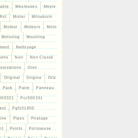
uble
Meuleuses
Meyle
Mist
Mister
Mitsubishi
Moteur
Moteurs
Moto
Motovlog
Mounting
ment
Nettoyage
sens
Noir
Non Classé
servations
Oivo
Original
Origine
Ortz
Pack
Paire
Panneau
000321
Pcc500331
eot
Pgf101850
Line
Pipes
Piratage
nt
Points
Polisseuse