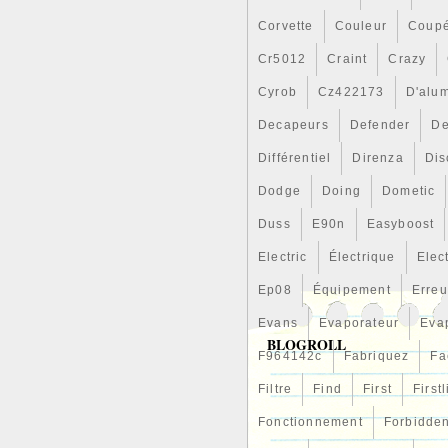
Corvette
Couleur
Coup
Cr5012
Craint
Crazy
Cyrob
Cz422173
D'alu
Decapeurs
Defender
De
Différentiel
Direnza
Dis
Dodge
Doing
Dometic
Duss
E90n
Easyboost
Electric
Électrique
Elec
Ep08
Équipement
Erreu
Evans
Evaporateur
Eva
BLOGROLL
F964142c
Fabriquez
Fa
Filtre
Find
First
First
Fonctionnement
Forbidde