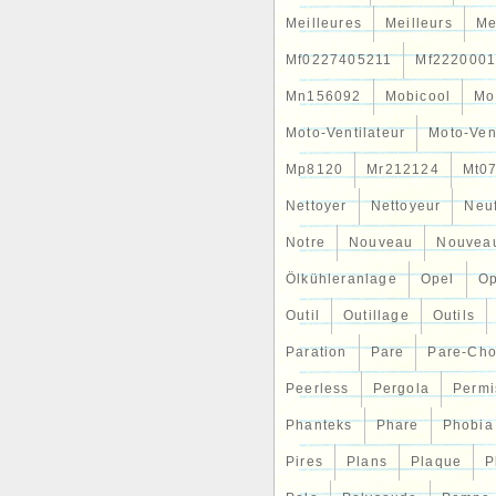
Meilleures
Meilleurs
Me
Mf0227405211
Mf2220001
Mn156092
Mobicool
Mo
Moto-Ventilateur
Moto-Ven
Mp8120
Mr212124
Mt0
Nettoyer
Nettoyeur
Neu
Notre
Nouveau
Nouvea
Ölkühleranlage
Opel
Op
Outil
Outillage
Outils
Paration
Pare
Pare-Ch
Peerless
Pergola
Permi
Phanteks
Phare
Phobia
Pires
Plans
Plaque
P