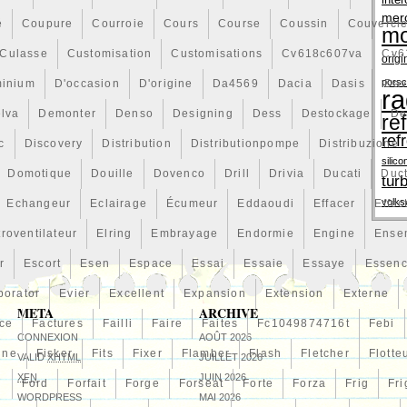
inter
mer
é
Coupure
Courroie
Cours
Course
Coussin
Couvercl
mo
Culasse
Customisation
Customisations
Cv618c607va
Cv6
origi
pors
minium
D'occasion
D'origine
Da4569
Dacia
Dasis
Dav
ra
lva
Demonter
Denso
Designing
Dess
Destockage
De
re
ref
c
Discovery
Distribution
Distributionpompe
Distribuzione
silico
Domotique
Douille
Dovenco
Drill
Drivia
Ducati
Duc
tur
volk
Echangeur
Eclairage
Écumeur
Eddaoudi
Effacer
Effec
troventilateur
Elring
Embrayage
Endormie
Engine
Ense
r
Escort
Esen
Espace
Essai
Essaie
Essaye
Essen
porator
Evier
Excellent
Expansion
Extension
Externe
META
ARCHIVE
ce
Factures
Failli
Faire
Faites
Fc1049874716t
Febi
CONNEXION
AOÛT 2026
line
Fisker
Fits
Fixer
Flamber
Flash
Fletcher
Flotte
VALID
XHTML
JUILLET 2026
XFN
JUIN 2026
n
Ford
Forfait
Forge
Forseat
Forte
Forza
Frig
Fri
WORDPRESS
MAI 2026