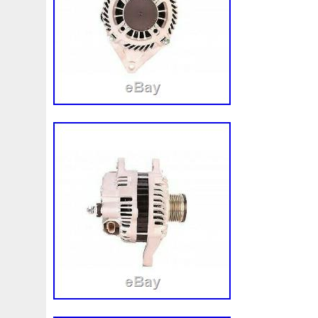
que vous remplacez. L’article illustré est
recevrez tel quel et n’inclura aucune autr
VEUILLEZ NOTER : De nombreux véhicule
pièces d’apparence similaire, mais avec p
Veuillez vérifier qu’il s’adapte et est com
modèle spécifique avant d’acheter. Le mo
charge de l’acheteur. Position de la pièce
Carrosserie. Mitsubishi ASX / caravane.
voiture. Conduite à gauche / LHD. L’artic
l’UE et il n’y aura pas de frais de douan
pour les commandes à l’intérieur de l’Uni
pays de livraison est le Royaume-Uni, les
l’Australie, la Thaïlande ou tout autre pa
l’article sera expédié avec une déclaratio
la valeur totale déclarée. Il est de la resp
l’acheteur de dédouaner le colis par la d
livraison après paiement. Estimations de l
pour le continent uniquement. Plus de piè
exacte. Voir d’autres pièces pour ce modè