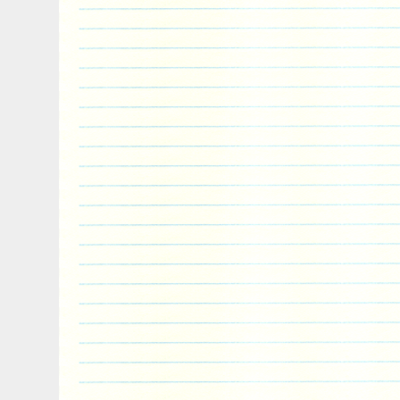
you what you need on time, with the best 
price. L’item « MITSUBISHI LANCER EVO 
aluminium radiateur +avec carénage & fa
depuis le mercredi 14 décembre 2016. Il 
catégorie « Véhicules\ pièces, accessoire
détachées\Refroidissement\Radiateurs ».
« supeedghost » et est localisé à/en Leic
article peut être livré en Europe.
Marque: Supeedmotor
Numéro de pièce fabricant: n/a