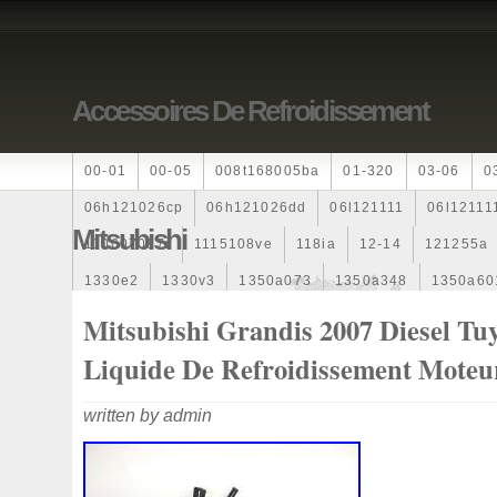
Accessoires De Refroidissement
00-01
00-05
008t168005ba
01-320
03-06
0
06h121026cp
06h121026dd
06l121111
06l12111
Mitsubishi
110607087r
1115108ve
118ia
12-14
121255a
1330e2
1330v3
1350a073
1350a348
1350a60
1355d300195
1355d300199
1355d301602
1481
Mitsubishi Grandis 2007 Diesel Tu
163369-38070
16360yv030
163630g060
163630
Liquide De Refroidissement Moteu
167110r100
1712067j10000
17425a3f109
17700
written by admin
1985-1987
1990-1997
1992-2000
1j0121205b
1k0121205
1k0121205ab
1k0121205af
1k01212