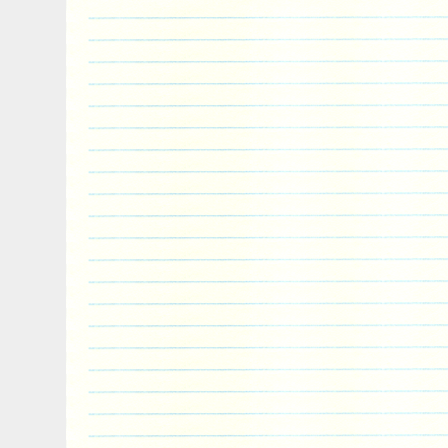
and cooling system products. We stock 
cooling parts including Japanese, Europ
American models. Top Quality Material M
We aim to offer cooling car parts with simi
qualities in comparison to OEM replacemen
materials in our products come from the 
example the O-ring of radiator from plac
Thailand and China. These countries are
manufacturing some of the best rubber. In 
alloy race radiators designed to cool up 
OEM standard radiator. These race radia
manufactured with much thicker cores for
cooling as well as having alloy tanks for
and polished for aesthetics. We stock ar
models of radiators, condensers, intercoo
fans. We have over 4000 square meters 
Australian, New Zealand, HK, USA and U
have professional knowledge of automotiv
service is second to none. We will go out