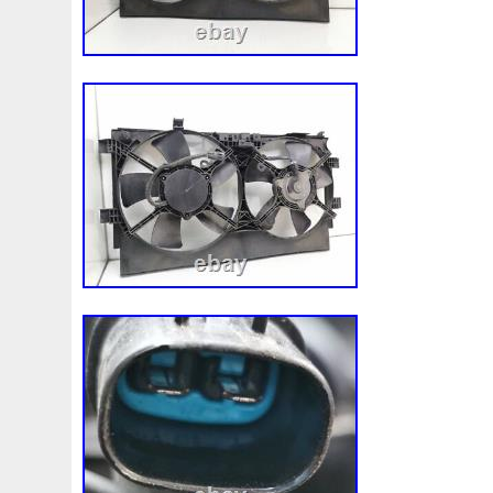
changement d’adresse n’est pas disponibl
numéros de suivi seront fournis dans les 
réception du paiement, n’hésitez pas à n
toute question. Le délai de livraison dépe
vous avez besoin d’informations à ce suje
contacter. La livraison du colis peut pre
raison de la faute du tiers. Le vendeur 
responsabilité pour les retards causés par 
coursier, douane. Veuillez vérifier le coli
la livraison. Si vous signez pour la livrai
pas réclamer de remboursement pour l
par le transporteur. Votre signature signi
reçu le colis en bon état et qu’aucun re
effectué. Si le colis est endommagé, veui
prendre. Contactez-nous et nous trouvero
solution pour vous. Nous utilisons les ser
lituanienne, DPD, LP Express, DHL et TNT.
vous achetez arrive endommagé, cesse d
correctement pendant la période de garan