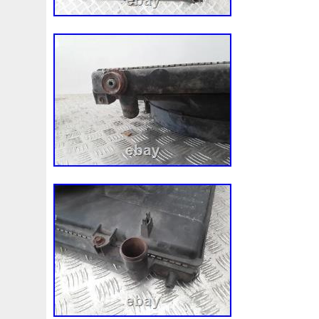
Png000021
Poignee
Point
Points
Polisseuse
Poulie
Pour
Pourquoi
Poussi
Povo
Prasco
Prime
Principe
Printer
Probl
Problem
Probl
Pubg
Pulseur
Pump
Purge
Purger
Purgeur
Quipements
R134a
Raccord
Race
Racimex
Radiateur
Radiateurfan
Radiateurrefroidisseur
R
Radiator
Radio
Rafra
Rallye
Rampe
Rang
Réchauffeur
Recherche
Recommended
Redonne
Refroidir
Refroidissement
Refroidisseur
Régleur
Remplacement
Remplacer
Renault
Rentable
R
Restauration
Restaure
Retour
Rev9
Reveillon
Rification
Rifications
Rifier
Rive
Roadster
R
Rtak440
Sachs
Sacred
Salle
Samco
Samsu
Schwaben
Scirocco
Scotty
Seat
Secret
Secr