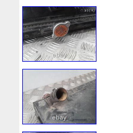
Sh1215210
Side
Silencieux
Silicone
Skandic
Sonde
Sortie
Souffleriepulseur
Soupape
Spal
Stark
Steam
Stier
Suaoki
Suite
Super
Su
Sweet
Sympt
Synthetic
Syst
Systeme
T2108
Tablette
Tage
Tank
Tech
Technologies
Teck
Testeur
Tests
Tete
Teuse
Thermal
Thermost
Tirette
Tiroir
Tole
Tonnants
Tools
Top5
To
Toyosports
Toyota
Tracteur
Tracteurs
Traduire
Trucktec
Trucs
Trying
Tube
Tubulure
Tunin
Twingo
Twingouttes
Type
U7902005
Umboxin
Upgraded
Urban
Urgent
Useful
Usine
Usine
Vacuum
Vaico
Valeo
Valve
Vanne
Vaporisat
Ventilateurrefroidissement
Ventilateurs
Venty
Veo
Vidanger
Vieille
Vient
Vigoureux
Vika
Vileb