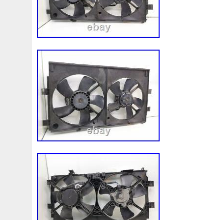
Type de boite de vitesse : manuel. Kilom
124219 mi. Nous vendons des pièces dé
d’occasion dans le monde entier. Si vous 
articles, services, communication, veuille
commentaires positifs. Nous apprécions v
positifs, c’est notre note de travail. S’il v
pas de commentaires négatifs jusqu’à c
donné une chance de corriger le problèm
pour votre achat et votre temps. Ces cha
responsabilité de l’acheteur. Veuillez véri
bureau de douane de votre pays pour dé
seront ces coûts supplémentaires avant d
d’acheter. Nous prenons grand soin d’emb
pour vous assurer une expédition sûre. 
expédier toutes les commandes dans les
ouvrables suivant le paiement, mais cela 
jusqu’à 48 heures ouvrables. La plupart 
expédiées le jour ouvrable suivant. Pas d
end ou après les heures d’ouverture disp