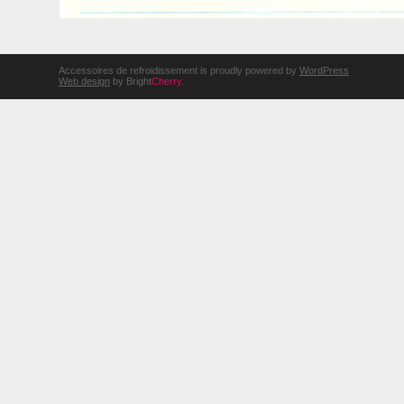
Accessoires de refroidissement is proudly powered by
WordPress
Web design
by Bright
Cherry
.