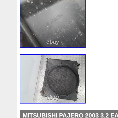
Visqueux
Vitrine
Vkmc01251
Vkmc01258-1
Vk
Votre
Voulait
Vous
Vp4flh8600ab
Vp6c1h8005
Wasserpumpe
Wasserpumpe-Waterpump
Wasserpu
Webinaire
Wentylator
Wezel
Wwdc
X350x202
Ys6q6a642ba
Z40099
Z4e89
Z4f20
Z800
Z9
MITSUBISHI PAJERO 2003 3.2 E