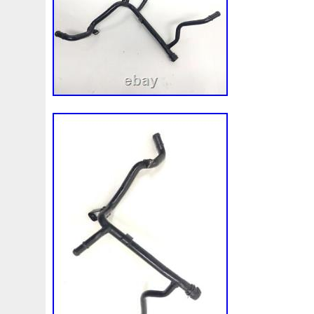
1k0121207j
1k0121207t
1k0121251cm
1k01212
1k0298403a
1k0955453s
1k0959455ap
1k09594
1s1816103
2-Rangée
2-Rangées
2-Row
2003
210103417r
21060g2401
21060t5670
21060vc2
214100052r
214104822r
214104eb0b
214104ed
214108535r
214108706r
214109798r
21410eb3
214812415r
214814342r
214814ea0a
21481546
214818h83a
214819674r
21481bm410
21481jd0
215592894r
220928kh13a0000038
220v
252kw
253102y001
253103e710
253103k750
25310a4
253802h600
253802y000
253803z
25380a4500
253862c000
256902u000
272105fw0a
28910310
2m413m4y07
2q0121203k
2q0121203m
2q0959
318i
320i
325i
357820795j
35mm
36mm