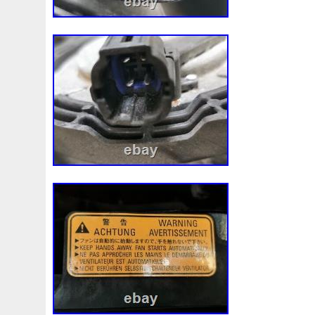
différent de celui décrit, vous pouvez me
intention de le retourner dans les 30 jour
réception. Je vous en enverrai un autre 
rembourserai votre argent. Le retour de
aux frais de l’acheteur. Toute demande de
effectuée dans les 30 jours suivant la réc
commande. Les articles retournés en mau
des pièces manquantes ne seront pas re
51348 Kaunas, Kauno apskritis Lituanie. S
achetez arrive endommagé, cesse de fon
correctement pendant la péri. Cet item es
« Auto, moto – pièces, accessoires\Autom
accessoires\Composants pour le refroidi
moteurs\Vases d’expansion et réservoirs 
vendeur est « frpiecesdevoiture » et est 
pays: LT. Cet article peut être expédié a
Amérique, Europe, Asie.
Numéro de pièce fabricant: MR40489