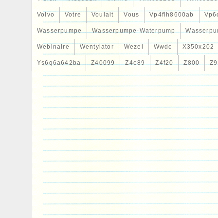
Volvo
Votre
Voulait
Vous
Vp4flh8600ab
Vp6
Wasserpumpe
Wasserpumpe-Waterpump
Wasserpu
Webinaire
Wentylator
Wezel
Wwdc
X350x202
Ys6q6a642ba
Z40099
Z4e89
Z4f20
Z800
Z9