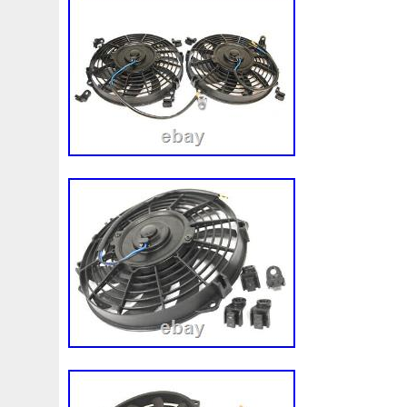
1k0121207j
1k0121207t
1k0121251cm
1k01212
1k0298403a
1k0955453s
1k0959455ap
1k09594
1s1816103
2-Rangée
2-Rangées
2-Row
2003
210103417r
21060g2401
21060t5670
21060vc2
214100052r
214104822r
214104eb0b
214104ed
214108535r
214108706r
214109798r
21410eb3
214812415r
214814342r
214814ea0a
21481546
214818h83a
214819674r
21481bm410
21481jd0
220928kh13a0000038
220v
252kw
25304d7520
253103e710
253103k750
25310a4050
25310n7
253802y000
253803z
25380a4500
25380a4510
256902u000
272105fw0a
289103103r
289106ua
2q0121203k
2q0121203m
2q0959455h
2q18160
325i
357820795j
35mm
36mm
3785l
38131