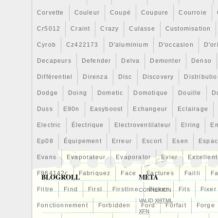
refroidisseurs d’eau en aluminium peuven
partie vintage: Oui
pression plus élevée que les refroidisseu
Corvette
Numéro de pièce fabricant: 2X-ASK-
Couleur
Coupé
Coupure
Courroie
eau en plastique. Ce refroidisseur renfor
Type de produit: Refroidisseur D’eau
Cr5012
Craint
Crazy
Culasse
Customisation
une pression allant jusqu’à 4 bars. Un ref
Cyrob
Cz422173
D'aluminium
D'occasion
D'or
aluminium offre de meilleures performan
refroidissement qu’un refroidisseur stand
Decapeurs
Defender
Delva
Demonter
Denso
conséquent, ces refroidisseurs ne sont pa
Différentiel
Direnza
Disc
Discovery
Distributi
dans les courses, mais deviennent égale
Dodge
Doing
Dometic
Domotique
Douille
D
populaires auprès des conducteurs de vo
Informations générales sur les problème
Duss
E90n
Easyboost
Echangeur
Eclairage
Votre voiture chauffe-t-elle trop? N’oubli
Electric
Électrique
Electroventilateur
Elring
E
radiateur bouché n’est pas toujours la s
recommandons généralement de nettoyer
Ep08
Équipement
Erreur
Escort
Esen
Espa
votre système de refroidissement. Nous
Evans
Evaporateur
Evaporator
Evier
Excellent
nettoyants spéciaux pour refroidisseurs 
F964142c
Fabriquez
Face
Factures
Failli
Fa
BLOGROLL
META
gamme, qui peuvent complètement libérer
système de refroidissement des blocage
Filtre
Find
First
Firstline
Fisker
Fits
Fixer
CONNEXION
donc un dégraissant spécial ainsi qu’un d
VALID
XHTML
Fonctionnement
Forbidden
Ford
Forfait
Forge
pouvez utiliser avec des refroidisseurs en
XFN