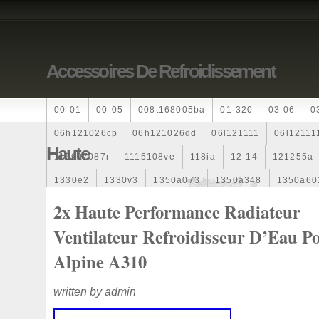
Accessoires De Refroidissement
00-01
00-05
008t168005ba
01-320
03-06
0
06h121026cp
06h121026dd
06l121111
06l12111
Haute
110607087r
1115108ve
118ia
12-14
121255a
1330e2
1330v3
1350a073
1350a348
1350a60
1355d300195
1355d300199
1355d301602
1481
2x Haute Performance Radiateur
163369-38070
16360yv030
163630g060
163630
Ventilateur Refroidisseur D’Eau P
167110r100
1712067j10000
17425a3f109
17700
Alpine A310
1985-1987
1990-1997
1992-2000
1j0121205b
written by admin
1k0121205
1k0121205ab
1k0121205af
1k01212