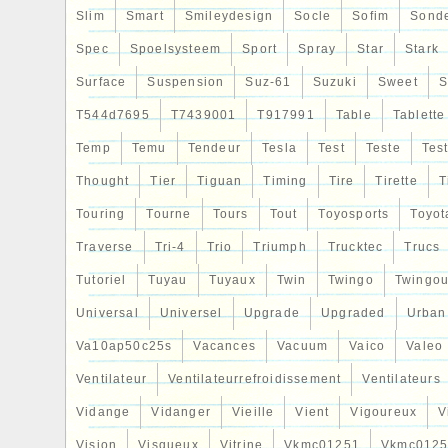
Slim
Smart
Smileydesign
Socle
Sofim
Sond
Spec
Spoelsysteem
Sport
Spray
Star
Stark
Surface
Suspension
Suz-61
Suzuki
Sweet
S
T544d7695
T7439001
T917991
Table
Tablette
Temp
Temu
Tendeur
Tesla
Test
Teste
Tes
Thought
Tier
Tiguan
Timing
Tire
Tirette
T
Touring
Tourne
Tours
Tout
Toyosports
Toyot
Traverse
Tri-4
Trio
Triumph
Trucktec
Trucs
Tutoriel
Tuyau
Tuyaux
Twin
Twingo
Twingou
Universal
Universel
Upgrade
Upgraded
Urban
Va10ap50c25s
Vacances
Vacuum
Vaico
Valeo
Ventilateur
Ventilateurrefroidissement
Ventilateurs
Vidange
Vidanger
Vieille
Vient
Vigoureux
V
Vision
Visqueux
Vitrine
Vkmc01251
Vkmc0125