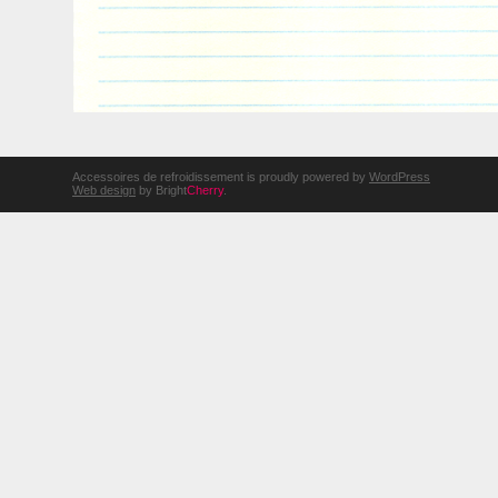
Accessoires de refroidissement is proudly powered by
WordPress
Web design
by Bright
Cherry
.