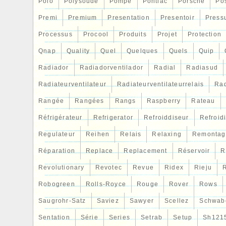
Matériau: Aluminium
Polo
Polysoude
Pompe
Pontiac
Porsche
Po
Profondeur: 40 mm
Premi
Premium
Presentation
Presentoir
Press
Taille: 278mm
Processus
Procool
Produits
Projet
Protection
Numéro de pièce fabricant: ASK-1801
Groupe de produit: Système De Refro
Qnap
Quality
Quel
Quelques
Quels
Quip
Radiador
Radiadorventilador
Radial
Radiasud
Radiateurventilateur
Radiateurventilateurrelais
Rad
Rangée
Rangées
Rangs
Raspberry
Rateau
Réfrigérateur
Refrigerator
Refroiddiseur
Refroid
Regulateur
Reihen
Relais
Relaxing
Remontag
Réparation
Replace
Replacement
Réservoir
R
Revolutionary
Revotec
Revue
Ridex
Rieju
R
Robogreen
Rolls-Royce
Rouge
Rover
Rows
Saugrohr-Satz
Saviez
Sawyer
Scellez
Schwab
Sentation
Série
Series
Setrab
Setup
Sh121