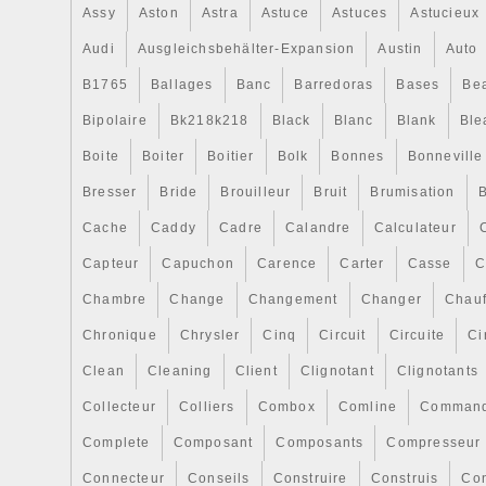
Assy
Aston
Astra
Astuce
Astuces
Astucieux
Audi
Ausgleichsbehälter-Expansion
Austin
Auto
B1765
Ballages
Banc
Barredoras
Bases
Be
Bipolaire
Bk218k218
Black
Blanc
Blank
Ble
Boite
Boiter
Boitier
Bolk
Bonnes
Bonneville
Bresser
Bride
Brouilleur
Bruit
Brumisation
B
Cache
Caddy
Cadre
Calandre
Calculateur
Capteur
Capuchon
Carence
Carter
Casse
C
Chambre
Change
Changement
Changer
Chauf
Chronique
Chrysler
Cinq
Circuit
Circuite
Ci
Clean
Cleaning
Client
Clignotant
Clignotants
Collecteur
Colliers
Combox
Comline
Comman
Complete
Composant
Composants
Compresseur
Connecteur
Conseils
Construire
Construis
Co