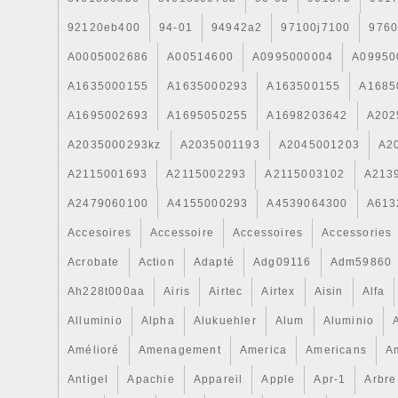
92120eb400
94-01
94942a2
97100j7100
9760
A0005002686
A00514600
A0995000004
A09950
A1635000155
A1635000293
A163500155
A1685
A1695002693
A1695050255
A1698203642
A202
A2035000293kz
A2035001193
A2045001203
A2
A2115001693
A2115002293
A2115003102
A213
A2479060100
A4155000293
A4539064300
A613
Accesoires
Accessoire
Accessoires
Accessories
Acrobate
Action
Adapté
Adg09116
Adm59860
Ah228t000aa
Airis
Airtec
Airtex
Aisin
Alfa
Alluminio
Alpha
Alukuehler
Alum
Aluminio
Amélioré
Amenagement
America
Americans
A
Antigel
Apachie
Appareil
Apple
Apr-1
Arbre