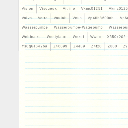
Vision
Visqueux
Vitrine
Vkmc01251
Vkmc0125
Volvo
Votre
Voulait
Vous
Vp4flh8600ab
Vp6
Wasserpumpe
Wasserpumpe-Waterpump
Wasserpu
Webinaire
Wentylator
Wezel
Wwdc
X350x202
Ys6q6a642ba
Z40099
Z4e89
Z4f20
Z800
Z9