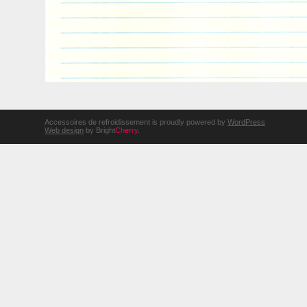
Accessoires de refroidissement is proudly powered by
WordPress
Web design
by Bright
Cherry
.