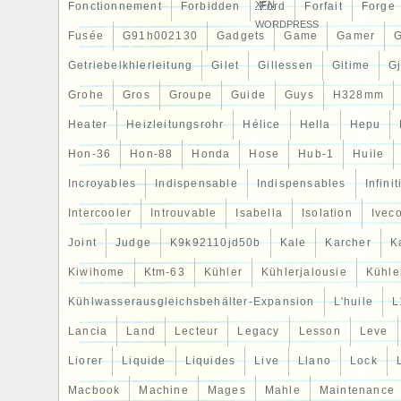
XFN
Fonctionnement
Forbidden
Ford
Forfait
Forge
WORDPRESS
Fusée
G91h002130
Gadgets
Game
Gamer
Getriebelkhlerleitung
Gilet
Gillessen
Gitime
G
Grohe
Gros
Groupe
Guide
Guys
H328mm
Heater
Heizleitungsrohr
Hélice
Hella
Hepu
Hon-36
Hon-88
Honda
Hose
Hub-1
Huile
Incroyables
Indispensable
Indispensables
Infinit
Intercooler
Introuvable
Isabella
Isolation
Ivec
Joint
Judge
K9k92110jd50b
Kale
Karcher
K
Kiwihome
Ktm-63
Kühler
Kühlerjalousie
Kühler
Kühlwasserausgleichsbehälter-Expansion
L'huile
L
Lancia
Land
Lecteur
Legacy
Lesson
Leve
Liorer
Liquide
Liquides
Live
Llano
Lock
Macbook
Machine
Mages
Mahle
Maintenance