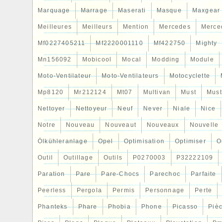
Marquage
Marrage
Maserati
Masque
Maxgear
Meilleures
Meilleurs
Mention
Mercedes
Merce
Mf0227405211
Mf2220001110
Mf422750
Mighty
Mn156092
Mobicool
Mocal
Modding
Module
Moto-Ventilateur
Moto-Ventilateurs
Motocyclette
Mp8120
Mr212124
Mt07
Multivan
Must
Mus
Nettoyer
Nettoyeur
Neuf
Never
Niale
Nice
Notre
Nouveau
Nouveaut
Nouveaux
Nouvelle
Ölkühleranlage
Opel
Optimisation
Optimiser
O
Outil
Outillage
Outils
P0270003
P32222109
Paration
Pare
Pare-Chocs
Parechoc
Parfaite
Peerless
Pergola
Permis
Personnage
Perte
Phanteks
Phare
Phobia
Phone
Picasso
Piè