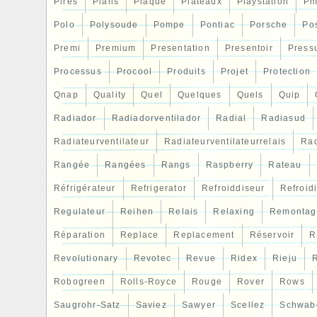
Pires
Plans
Plaque
Plateaux
Playstation
Pm
Polo
Polysoude
Pompe
Pontiac
Porsche
Po
Premi
Premium
Presentation
Presentoir
Press
Processus
Procool
Produits
Projet
Protection
Qnap
Quality
Quel
Quelques
Quels
Quip
Radiador
Radiadorventilador
Radial
Radiasud
Radiateurventilateur
Radiateurventilateurrelais
Rad
Rangée
Rangées
Rangs
Raspberry
Rateau
Réfrigérateur
Refrigerator
Refroiddiseur
Refroid
Regulateur
Reihen
Relais
Relaxing
Remontag
Réparation
Replace
Replacement
Réservoir
R
Revolutionary
Revotec
Revue
Ridex
Rieju
R
Robogreen
Rolls-Royce
Rouge
Rover
Rows
Saugrohr-Satz
Saviez
Sawyer
Scellez
Schwab