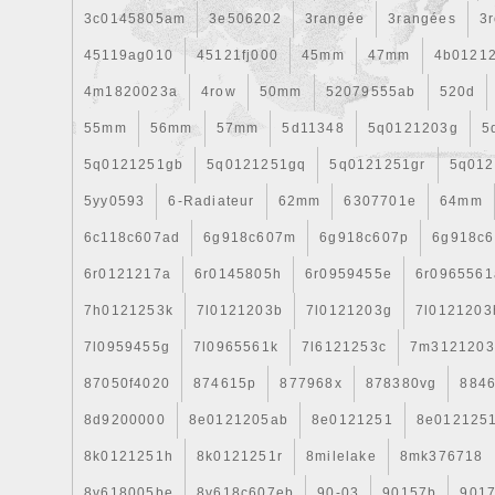
3c0145805am
3e506202
3rangée
3rangées
3
45119ag010
45121fj000
45mm
47mm
4b0121
4m1820023a
4row
50mm
52079555ab
520d
55mm
56mm
57mm
5d11348
5q0121203g
5
5q0121251gb
5q0121251gq
5q0121251gr
5q012
5yy0593
6-Radiateur
62mm
6307701e
64mm
6c118c607ad
6g918c607m
6g918c607p
6g918c6
6r0121217a
6r0145805h
6r0959455e
6r0965561
7h0121253k
7l0121203b
7l0121203g
7l0121203
7l0959455g
7l0965561k
7l6121253c
7m3121203
87050f4020
874615p
877968x
878380vg
8846
8d9200000
8e0121205ab
8e0121251
8e012125
8k0121251h
8k0121251r
8milelake
8mk376718
8v618005be
8v618c607eb
90-03
90157b
901