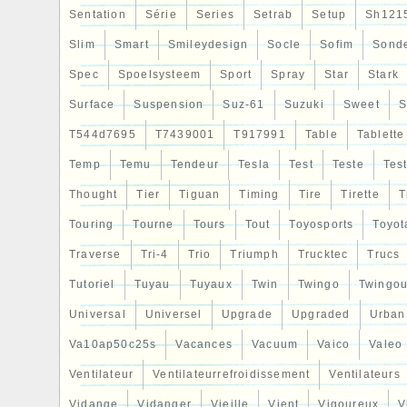
Sentation
Série
Series
Setrab
Setup
Sh121
Slim
Smart
Smileydesign
Socle
Sofim
Sond
Spec
Spoelsysteem
Sport
Spray
Star
Stark
Surface
Suspension
Suz-61
Suzuki
Sweet
S
T544d7695
T7439001
T917991
Table
Tablette
Temp
Temu
Tendeur
Tesla
Test
Teste
Tes
Thought
Tier
Tiguan
Timing
Tire
Tirette
T
Touring
Tourne
Tours
Tout
Toyosports
Toyot
Traverse
Tri-4
Trio
Triumph
Trucktec
Trucs
Tutoriel
Tuyau
Tuyaux
Twin
Twingo
Twingou
Universal
Universel
Upgrade
Upgraded
Urban
Va10ap50c25s
Vacances
Vacuum
Vaico
Valeo
Ventilateur
Ventilateurrefroidissement
Ventilateurs
Vidange
Vidanger
Vieille
Vient
Vigoureux
V