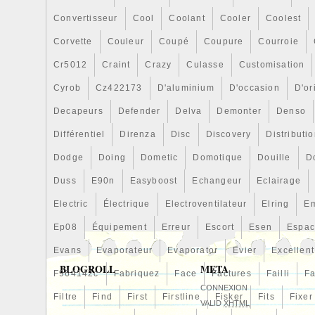
Convertisseur
Cool
Coolant
Cooler
Coolest
Corvette
Couleur
Coupé
Coupure
Courroie
Cr5012
Craint
Crazy
Culasse
Customisation
Cyrob
Cz422173
D'aluminium
D'occasion
D'or
Decapeurs
Defender
Delva
Demonter
Denso
Différentiel
Direnza
Disc
Discovery
Distributi
Dodge
Doing
Dometic
Domotique
Douille
D
Duss
E90n
Easyboost
Echangeur
Eclairage
Electric
Électrique
Electroventilateur
Elring
E
Ep08
Équipement
Erreur
Escort
Esen
Espa
Evans
Evaporateur
Evaporator
Evier
Excellent
BLOGROLL
META
F964142c
Fabriquez
Face
Factures
Failli
Fa
CONNEXION
Filtre
Find
First
Firstline
Fisker
Fits
Fixer
VALID
XHTML