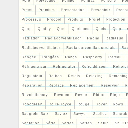
Polo
Polysoude
Pompe
Pontiac
Porsche
Po
Premi
Premium
Presentation
Presentoir
Press
Processus
Procool
Produits
Projet
Protection
Qnap
Quality
Quel
Quelques
Quels
Quip
Radiador
Radiadorventilador
Radial
Radiasud
Radiateurventilateur
Radiateurventilateurrelais
Rad
Rangée
Rangées
Rangs
Raspberry
Rateau
Réfrigérateur
Refrigerator
Refroiddiseur
Refroid
Regulateur
Reihen
Relais
Relaxing
Remontag
Réparation
Replace
Replacement
Réservoir
R
Revolutionary
Revotec
Revue
Ridex
Rieju
R
Robogreen
Rolls-Royce
Rouge
Rover
Rows
Saugrohr-Satz
Saviez
Sawyer
Scellez
Schwab
Sentation
Série
Series
Setrab
Setup
Sh121