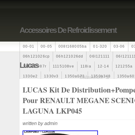
Accessoires De Refroidissement
00-01
00-05
008t168005ba
01-320
03-06
0
06h121026cp
06h121026dd
06l121111
06l12111
Lucas
110607087r
1115108ve
118ia
12-14
121255a
1330e2
1330v3
1350a073
1350a348
1350a60
1355d300195
1355d300199
1355d301602
1481
LUCAS Kit De Distribution+pomp
163369-38070
16360yv030
163630g060
163630
Pour RENAULT MEGANE SCEN
167110r100
1712067j10000
17425a3f109
17700
LAGUNA LKP045
1985-1987
1990-1997
1992-2000
1j0121205b
written by admin
1k0121205
1k0121205ab
1k0121205af
1k01212