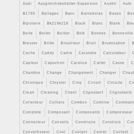
Audi
Ausgleichsbehälter-Expansion
Austin
Auto
B1765
Ballages
Banc
Barredoras
Bases
Be
Bipolaire
Bk218k218
Black
Blanc
Blank
Ble
Boite
Boiter
Boitier
Bolk
Bonnes
Bonneville
Bresser
Bride
Brouilleur
Bruit
Brumisation
B
Cache
Caddy
Cadre
Calandre
Calculateur
Capteur
Capuchon
Carence
Carter
Casse
C
Chambre
Change
Changement
Changer
Chauf
Chronique
Chrysler
Cinq
Circuit
Circuite
Ci
Clean
Cleaning
Client
Clignotant
Clignotants
Collecteur
Colliers
Combox
Comline
Comman
Complete
Composant
Composants
Compresseur
Connecteur
Conseils
Construire
Construis
Co
Convertisseur
Cool
Coolant
Cooler
Coolest