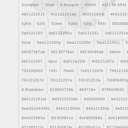
3rangées
3row
4-Rangée
40mm
422134-1041
4b0121251k
4c0121251aa
4h0121003f
4h01216
520d
520i
52mm
530d
530i
545i
550380
5q0121205
5q0121205s
5q0121251
5q0121251
5row
5wa121203g
5wa121205b
5wa121251j
5
68087367ab
68139779ac
68249185ab
68mm
6k0121207
6pcs
6q012q253r
6r0121207a
6r0
73310fj003
745i
76mm
7e0121207b
7h01212
7l0121207d
7l0121207e
7l0121253a
7l0959455
8-Radiateur
820003729b
868718n
87050f4020
8d0121251at
8d0121251bh
8d9200000
8e01212
8ew351040401
8k0121003m
8k0121003p
8k012
8n0422885a
8t1820951e
8v4805588a
8v618005
921005115r
921005824r
92100jx51a
92120eb40