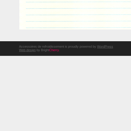
Accessoires de refroidissement is proudly powered by
WordPress
Web design
by Bright
Cherry
.