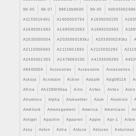
98-05
98-07
98610b9600
99-05
A0005002686
A1155010401
A1605000754
A1635000155
A163
A1695001893
A1695002093
A1695002693
A169
A2035000054
A2035000193kz
A2035000293kz
A2115000693
A2115001693
A2115002293
A211
A2465001303
A2479060100
A4155000293
A453
A9400004
Accesoires
Accessoire
Accessoires
Ackoja
Acrobate
Action
Adapté
Adg09116
A
Africa
Ah228t000aa
Airis
Airtec
Airtex
Aisin
Alluminio
Alpha
Alukuehler
Alum
Aluminio
Amélioré
Amenagement
America
Americans
A
Antigel
Apachie
Appareil
Apple
Apr-1
Arbre
Assy
Aston
Astra
Astuce
Astuces
Astucieux