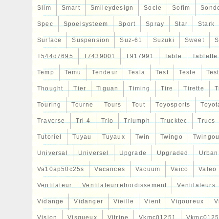
Slim
Smart
Smileydesign
Socle
Sofim
Sond
Spec
Spoelsysteem
Sport
Spray
Star
Stark
Surface
Suspension
Suz-61
Suzuki
Sweet
S
T544d7695
T7439001
T917991
Table
Tablette
Temp
Temu
Tendeur
Tesla
Test
Teste
Tes
Thought
Tier
Tiguan
Timing
Tire
Tirette
T
Touring
Tourne
Tours
Tout
Toyosports
Toyot
Traverse
Tri-4
Trio
Triumph
Trucktec
Trucs
Tutoriel
Tuyau
Tuyaux
Twin
Twingo
Twingou
Universal
Universel
Upgrade
Upgraded
Urban
Va10ap50c25s
Vacances
Vacuum
Vaico
Valeo
Ventilateur
Ventilateurrefroidissement
Ventilateurs
Vidange
Vidanger
Vieille
Vient
Vigoureux
V
Vision
Visqueux
Vitrine
Vkmc01251
Vkmc0125