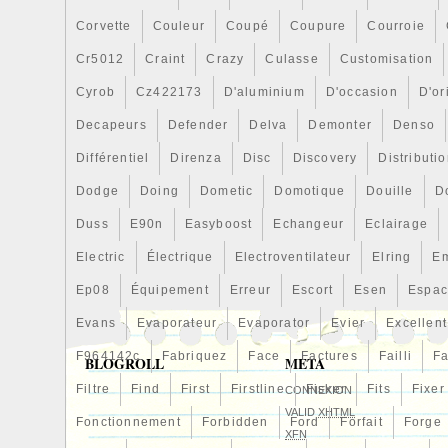
Corvette
Couleur
Coupé
Coupure
Courroie
Cr5012
Craint
Crazy
Culasse
Customisation
Cyrob
Cz422173
D'aluminium
D'occasion
D'or
Decapeurs
Defender
Delva
Demonter
Denso
Différentiel
Direnza
Disc
Discovery
Distributi
Dodge
Doing
Dometic
Domotique
Douille
D
Duss
E90n
Easyboost
Echangeur
Eclairage
Electric
Électrique
Electroventilateur
Elring
E
Ep08
Équipement
Erreur
Escort
Esen
Espa
Evans
Evaporateur
Evaporator
Evier
Excellent
F964142c
Fabriquez
Face
Factures
Failli
Fa
BLOGROLL
META
Filtre
Find
First
Firstline
Fisker
Fits
Fixer
CONNEXION
VALID
XHTML
Fonctionnement
Forbidden
Ford
Forfait
Forge
XFN