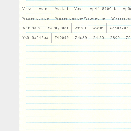
Volvo
Votre
Voulait
Vous
Vp4flh8600ab
Vp6
Wasserpumpe
Wasserpumpe-Waterpump
Wasserpu
Webinaire
Wentylator
Wezel
Wwdc
X350x202
Ys6q6a642ba
Z40099
Z4e89
Z4f20
Z800
Z9