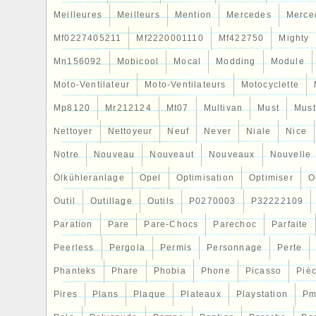
Meilleures
Meilleurs
Mention
Mercedes
Merce
Mf0227405211
Mf2220001110
Mf422750
Mighty
Mn156092
Mobicool
Mocal
Modding
Module
Moto-Ventilateur
Moto-Ventilateurs
Motocyclette
Mp8120
Mr212124
Mt07
Multivan
Must
Mus
Nettoyer
Nettoyeur
Neuf
Never
Niale
Nice
Notre
Nouveau
Nouveaut
Nouveaux
Nouvelle
Ölkühleranlage
Opel
Optimisation
Optimiser
O
Outil
Outillage
Outils
P0270003
P32222109
Paration
Pare
Pare-Chocs
Parechoc
Parfaite
Peerless
Pergola
Permis
Personnage
Perte
Phanteks
Phare
Phobia
Phone
Picasso
Piè
Pires
Plans
Plaque
Plateaux
Playstation
Pm