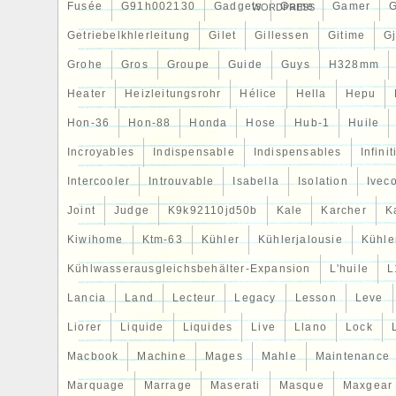
Fusée
G91h002130
Gadgets
Game
Gamer
WORDPRESS
Getriebelkhlerleitung
Gilet
Gillessen
Gitime
G
Grohe
Gros
Groupe
Guide
Guys
H328mm
Heater
Heizleitungsrohr
Hélice
Hella
Hepu
Hon-36
Hon-88
Honda
Hose
Hub-1
Huile
Incroyables
Indispensable
Indispensables
Infinit
Intercooler
Introuvable
Isabella
Isolation
Ivec
Joint
Judge
K9k92110jd50b
Kale
Karcher
K
Kiwihome
Ktm-63
Kühler
Kühlerjalousie
Kühler
Kühlwasserausgleichsbehälter-Expansion
L'huile
L
Lancia
Land
Lecteur
Legacy
Lesson
Leve
Liorer
Liquide
Liquides
Live
Llano
Lock
Macbook
Machine
Mages
Mahle
Maintenance
Marquage
Marrage
Maserati
Masque
Maxgear