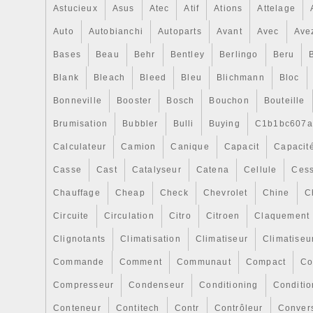
nos pièces expédiées le jour même ou les
Astucieux
Asus
Atec
Atif
Ations
Attelage
suivants avec DHL , UPS , TNT ou Bureau
Auto
Autobianchi
Autoparts
Avant
Avec
Ave
Délais de livraison indiqués ci-dessous. V
les 3 jours suivant la commande. Nous a
Bases
Beau
Behr
Bentley
Berlingo
Beru
méthodes de paiement suivantes. Votre ar
Blank
Bleach
Bleed
Bleu
Blichmann
Bloc
soigneusement emballé et expédié dans l
Bonneville
De réception du paiement. La plupart des 
Booster
Bosch
Bouchon
Bouteille
affichés le même jour si le paiement est 
Brumisation
Bubbler
Bulli
Buying
C1b1bc607a
numéro de suivi sera toujours donné. Nous
Calculateur
Camion
Canique
Capacit
Capacit
sociétés suivantes pour tous vos envoi
12 Kaunas 52370 Lituanie. Si vous n’êtes 
Casse
Cast
Catalyseur
Catena
Cellule
Cess
votre article, veuillez le retourner dans 
Chauffage
Cheap
Check
Chevrolet
Chine
C
d’origine et avec toutes les étiquettes at
Circuite
Circulation
Citro
Citroen
Claquement
jours. Les marchandises doivent être ret
Le remboursement du prix d’achat sera r
Clignotants
Climatisation
Climatiseur
Climatiseu
même méthode que le paiement a été effe
Commande
Comment
Communaut
Compact
Co
article est défectueux ou que nous vous
Compresseur
quelque chose de différent de ce que v
Condenseur
Conditioning
Conditi
veuillez nous le renvoyer dans les 14 jou
Conteneur
Contitech
Contr
Contrôleur
Conver