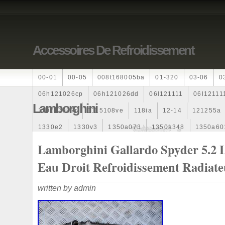
Accessoires De Refroidissement
00-01
00-05
008t168005ba
01-320
03-06
0
06h121026cp
06h121026dd
06l121111
06l12111
Lamborghini
110607087r
1115108ve
118ia
12-14
121255a
1330e2
1330v3
1350a073
1350a348
1350a60
1355d300195
1355d300199
1355d301602
1481
Lamborghini Gallardo Spyder 5.2 
163369-38070
16360yv030
163630g060
163630
Eau Droit Refroidissement Radiate
167110r100
1712067j10000
17425a3f109
17700
written by admin
1985-1987
1990-1997
1992-2000
1j0121205b
1k0121205
1k0121205ab
1k0121205af
1k01212