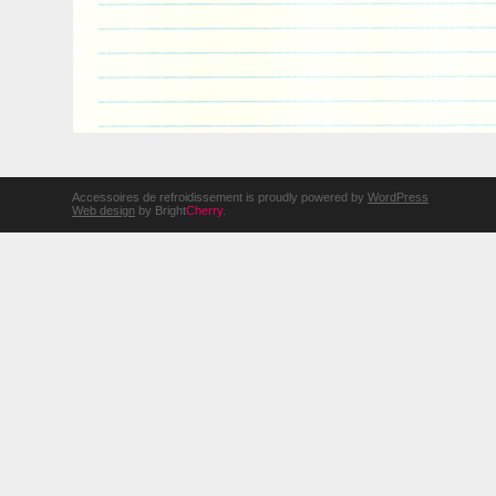
Accessoires de refroidissement is proudly powered by
WordPress
Web design
by Bright
Cherry
.