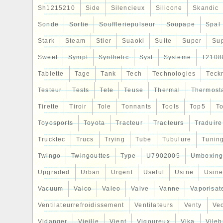
Sh1215210
Side
Silencieux
Silicone
Skandic
Sonde
Sortie
Souffleriepulseur
Soupape
Spal
Stark
Steam
Stier
Suaoki
Suite
Super
Su
Sweet
Sympt
Synthetic
Syst
Systeme
T2108
Tablette
Tage
Tank
Tech
Technologies
Teck
Testeur
Tests
Tete
Teuse
Thermal
Thermost
Tirette
Tiroir
Tole
Tonnants
Tools
Top5
To
Toyosports
Toyota
Tracteur
Tracteurs
Traduire
Trucktec
Trucs
Trying
Tube
Tubulure
Tunin
Twingo
Twingouttes
Type
U7902005
Umboxin
Upgraded
Urban
Urgent
Useful
Usine
Usine
Vacuum
Vaico
Valeo
Valve
Vanne
Vaporisat
Ventilateurrefroidissement
Ventilateurs
Venty
Veo
Vidanger
Vieille
Vient
Vigoureux
Vika
Vileb