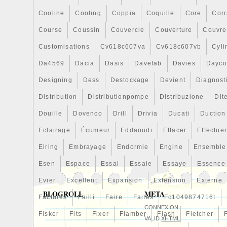
rembourserons intégralement ou le remp
Cooline
Cooling
Coppia
Coquille
Core
Cor
réception du paiement Nous utilisons les 
pour tous vos envois. L’item « Lamborghi
Course
Coussin
Couvercle
Couverture
Couvre
5.2 LP560 Eau Droit Refroidissement Rad
Customisations
Cv618c607va
Cv618c607vb
Cyli
vente depuis le samedi 23 novembre 2019.
Da4569
Dacia
Dasis
Davefab
Davies
Dayco
catégorie « Auto, moto – pièces, accesso
détachées\Refroidissement\Radiateurs ».
Designing
Dess
Destockage
Devient
Diagnost
« bency_emm » et est localisé à/en Vilniu
Distribution
Distributionpompe
Distribuzione
Dit
être livré partout dans le monde.
Douille
Marque: – Sans marque/Générique -
Dovenco
Drill
Drivia
Ducati
Duction
Numéro de pièce fabricant: Non applic
Eclairage
Écumeur
Eddaoudi
Effacer
Effectue
Elring
Embrayage
Endormie
Engine
Ensemble
Esen
Espace
Essai
Essaie
Essaye
Essence
Evier
Excellent
Expansion
Extension
Externe
BLOGROLL
META
Factures
Failli
Faire
Faites
Fc1049874716t
CONNEXION
Fisker
Fits
Fixer
Flamber
Flash
Fletcher
VALID
XHTML