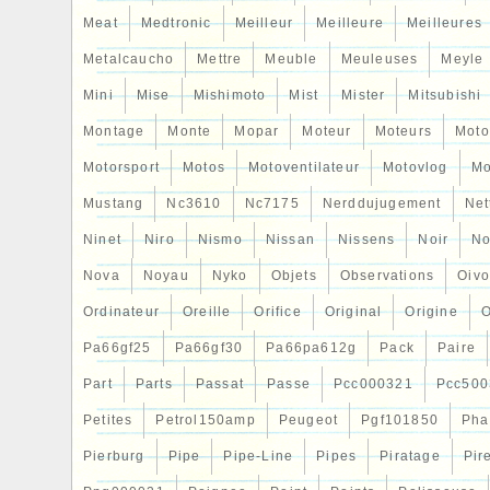
Meat
Medtronic
Meilleur
Meilleure
Meilleures
Metalcaucho
Mettre
Meuble
Meuleuses
Meyle
Mini
Mise
Mishimoto
Mist
Mister
Mitsubishi
Montage
Monte
Mopar
Moteur
Moteurs
Moto
Motorsport
Motos
Motoventilateur
Motovlog
Mo
Mustang
Nc3610
Nc7175
Nerddujugement
Net
Ninet
Niro
Nismo
Nissan
Nissens
Noir
No
Nova
Noyau
Nyko
Objets
Observations
Oiv
Ordinateur
Oreille
Orifice
Original
Origine
O
Pa66gf25
Pa66gf30
Pa66pa612g
Pack
Paire
Part
Parts
Passat
Passe
Pcc000321
Pcc500
Petites
Petrol150amp
Peugeot
Pgf101850
Pha
Pierburg
Pipe
Pipe-Line
Pipes
Piratage
Pir