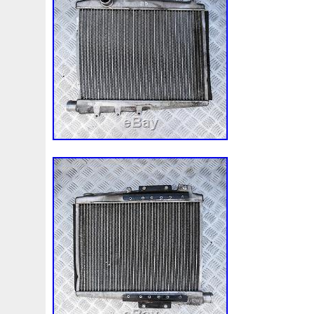
1k0121207j
1k0121207t
1k0121251cm
1k01212
1k0298403a
1k0955453s
1k0959455ap
1k09594
1s1816103
2-Rangée
2-Rangées
2-Row
2003
210103417r
21060g2401
21060t5670
21060vc2
214100052r
214104822r
214104eb0b
214104ed
214108535r
214108706r
214109798r
21410eb3
214812415r
214814342r
214814ea0a
21481546
214818h83a
214819674r
21481bm410
21481jd0
215592894r
220928kh13a0000038
220v
252kw
253102b970
253102y001
253103e710
253103k
253801w910
253802h600
253802y000
253803z
253860l250
253862c000
256902u000
272105fw
2gm955448c
2m413m4y07
2q0121203k
2q0121
3-Rows
30si
318i
320i
325i
357820795j