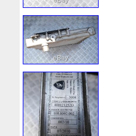
3c0145805am
3e506202
3rangée
3rangées
3
45119ag010
45121fj000
45mm
47mm
4b0121
4m1820023a
4row
50mm
52079555ab
520d
55mm
56mm
57mm
5d11348
5q0121203g
5
5q0121251gb
5q0121251gq
5q0121251gr
5q012
5yy0593
6-Radiateur
62mm
6307701e
64mm
6c118c607ad
6g918c607m
6g918c607p
6g918c6
6r0121217a
6r0145805h
6r0959455e
6r0965561
7h0121253k
7l0121203b
7l0121203g
7l0121203
7l0959455g
7l0965561k
7l6121253c
7m3121203
87050f4020
874615p
877968x
878380vg
8846
8d9200000
8e0121205ab
8e0121251
8e012125
8k0121251h
8k0121251r
8milelake
8mk376718
8v618005be
8v618c607eb
90-03
90157b
901