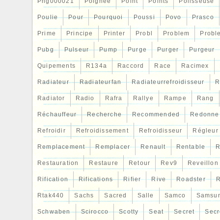
Png000021
Poignee
Point
Points
Polisseuse
Poulie
Pour
Pourquoi
Poussi
Povo
Prasco
Prime
Principe
Printer
Probl
Problem
Probl
Pubg
Pulseur
Pump
Purge
Purger
Purgeur
Quipements
R134a
Raccord
Race
Racimex
Radiateur
Radiateurfan
Radiateurrefroidisseur
R
Radiator
Radio
Rafra
Rallye
Rampe
Rang
Réchauffeur
Recherche
Recommended
Redonne
Refroidir
Refroidissement
Refroidisseur
Régleur
Remplacement
Remplacer
Renault
Rentable
R
Restauration
Restaure
Retour
Rev9
Reveillon
Rification
Rifications
Rifier
Rive
Roadster
R
Rtak440
Sachs
Sacred
Salle
Samco
Samsu
Schwaben
Scirocco
Scotty
Seat
Secret
Secr