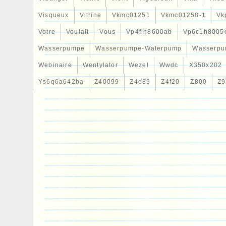
Visqueux
Vitrine
Vkmc01251
Vkmc01258-1
Vk
Votre
Voulait
Vous
Vp4flh8600ab
Vp6c1h8005
Wasserpumpe
Wasserpumpe-Waterpump
Wasserpu
Webinaire
Wentylator
Wezel
Wwdc
X350x202
Ys6q6a642ba
Z40099
Z4e89
Z4f20
Z800
Z9