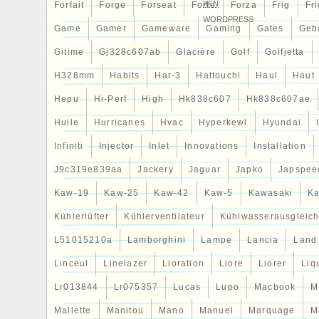
XFN
Forfait
Forge
Forseat
Forte
Forza
Frig
Fri
WORDPRESS
Game
Gamer
Gameware
Gaming
Gates
Geb
Gitime
Gj328c607ab
Glacière
Golf
Golfjetta
H328mm
Habits
Har-3
Hattouchi
Haul
Haut
Hepu
Hi-Perf
High
Hk838c607
Hk838c607ae
Huile
Hurricanes
Hvac
Hyperkewl
Hyundai
Infiniti
Injector
Inlet
Innovations
Installation
J9c319e839aa
Jackery
Jaguar
Japko
Japspee
Kaw-19
Kaw-25
Kaw-42
Kaw-5
Kawasaki
Ka
Kühlerlüfter
Kühlerventilateur
Kühlwasserausgleich
L51015210a
Lamborghini
Lampe
Lancia
Land
Linceul
Linelazer
Lioration
Liore
Liorer
Liq
Lr013844
Lr075357
Lucas
Lupo
Macbook
M
Mallette
Manitou
Mano
Manuel
Marquage
M