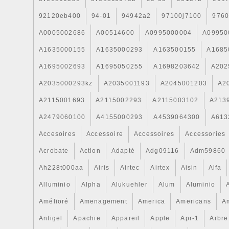
92120eb400
94-01
94942a2
97100j7100
9760
A0005002686
A00514600
A0995000004
A09950
A1635000155
A1635000293
A163500155
A1685
A1695002693
A1695050255
A1698203642
A202
A2035000293kz
A2035001193
A2045001203
A2
A2115001693
A2115002293
A2115003102
A213
A2479060100
A4155000293
A4539064300
A613
Accesoires
Accessoire
Accessoires
Accessories
Acrobate
Action
Adapté
Adg09116
Adm59860
Ah228t000aa
Airis
Airtec
Airtex
Aisin
Alfa
Alluminio
Alpha
Alukuehler
Alum
Aluminio
Amélioré
Amenagement
America
Americans
A
Antigel
Apachie
Appareil
Apple
Apr-1
Arbre