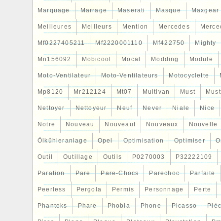
Marquage
Marrage
Maserati
Masque
Maxgear
Meilleures
Meilleurs
Mention
Mercedes
Merce
Mf0227405211
Mf2220001110
Mf422750
Mighty
Mn156092
Mobicool
Mocal
Modding
Module
Moto-Ventilateur
Moto-Ventilateurs
Motocyclette
Mp8120
Mr212124
Mt07
Multivan
Must
Mus
Nettoyer
Nettoyeur
Neuf
Never
Niale
Nice
Notre
Nouveau
Nouveaut
Nouveaux
Nouvelle
Ölkühleranlage
Opel
Optimisation
Optimiser
O
Outil
Outillage
Outils
P0270003
P32222109
Paration
Pare
Pare-Chocs
Parechoc
Parfaite
Peerless
Pergola
Permis
Personnage
Perte
Phanteks
Phare
Phobia
Phone
Picasso
Piè