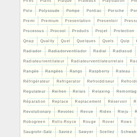
Pires
Plans
Plaque
Plateaux
Playstation
Pm
Polo
Polysoude
Pompe
Pontiac
Porsche
Po
Premi
Premium
Presentation
Presentoir
Press
Processus
Procool
Produits
Projet
Protection
Qnap
Quality
Quel
Quelques
Quels
Quip
Radiador
Radiadorventilador
Radial
Radiasud
Radiateurventilateur
Radiateurventilateurrelais
Rad
Rangée
Rangées
Rangs
Raspberry
Rateau
Réfrigérateur
Refrigerator
Refroiddiseur
Refroid
Regulateur
Reihen
Relais
Relaxing
Remontag
Réparation
Replace
Replacement
Réservoir
R
Revolutionary
Revotec
Revue
Ridex
Rieju
R
Robogreen
Rolls-Royce
Rouge
Rover
Rows
Saugrohr-Satz
Saviez
Sawyer
Scellez
Schwab