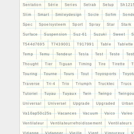
Sentation
Série
Series
Setrab
Setup
Sh121
Slim
Smart
Smileydesign
Socle
Sofim
Sond
Spec
Spoelsysteem
Sport
Spray
Star
Stark
Surface
Suspension
Suz-61
Suzuki
Sweet
S
T544d7695
T7439001
T917991
Table
Tablette
Temp
Temu
Tendeur
Tesla
Test
Teste
Tes
Thought
Tier
Tiguan
Timing
Tire
Tirette
T
Touring
Tourne
Tours
Tout
Toyosports
Toyot
Traverse
Tri-4
Trio
Triumph
Trucktec
Trucs
Tutoriel
Tuyau
Tuyaux
Twin
Twingo
Twingou
Universal
Universel
Upgrade
Upgraded
Urban
Va10ap50c25s
Vacances
Vacuum
Vaico
Valeo
Ventilateur
Ventilateurrefroidissement
Ventilateurs
Vidange
Vidanger
Vieille
Vient
Vigoureux
V