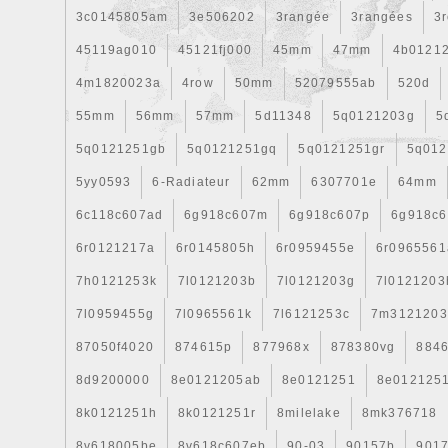
3c0145805am
3e506202
3rangée
3rangées
3
45119ag010
45121fj000
45mm
47mm
4b0121
4m1820023a
4row
50mm
52079555ab
520d
55mm
56mm
57mm
5d11348
5q0121203g
5
5q0121251gb
5q0121251gq
5q0121251gr
5q012
5yy0593
6-Radiateur
62mm
6307701e
64mm
6c118c607ad
6g918c607m
6g918c607p
6g918c6
6r0121217a
6r0145805h
6r0959455e
6r0965561
7h0121253k
7l0121203b
7l0121203g
7l0121203
7l0959455g
7l0965561k
7l6121253c
7m3121203
87050f4020
874615p
877968x
878380vg
8846
8d9200000
8e0121205ab
8e0121251
8e012125
8k0121251h
8k0121251r
8milelake
8mk376718
8v618005be
8v618c607eb
90-03
90157b
901