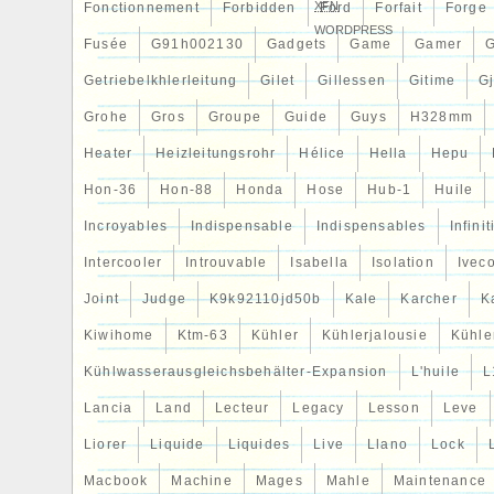
XFN
Fonctionnement
Forbidden
Ford
Forfait
Forge
WORDPRESS
Fusée
G91h002130
Gadgets
Game
Gamer
Getriebelkhlerleitung
Gilet
Gillessen
Gitime
G
Grohe
Gros
Groupe
Guide
Guys
H328mm
Heater
Heizleitungsrohr
Hélice
Hella
Hepu
Hon-36
Hon-88
Honda
Hose
Hub-1
Huile
Incroyables
Indispensable
Indispensables
Infinit
Intercooler
Introuvable
Isabella
Isolation
Ivec
Joint
Judge
K9k92110jd50b
Kale
Karcher
K
Kiwihome
Ktm-63
Kühler
Kühlerjalousie
Kühler
Kühlwasserausgleichsbehälter-Expansion
L'huile
L
Lancia
Land
Lecteur
Legacy
Lesson
Leve
Liorer
Liquide
Liquides
Live
Llano
Lock
Macbook
Machine
Mages
Mahle
Maintenance