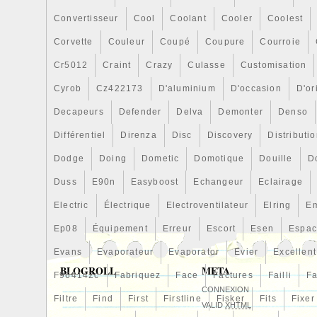
Convertisseur
Cool
Coolant
Cooler
Coolest
Corvette
Couleur
Coupé
Coupure
Courroie
Cr5012
Craint
Crazy
Culasse
Customisation
Cyrob
Cz422173
D'aluminium
D'occasion
D'or
Decapeurs
Defender
Delva
Demonter
Denso
Différentiel
Direnza
Disc
Discovery
Distributi
Dodge
Doing
Dometic
Domotique
Douille
D
Duss
E90n
Easyboost
Echangeur
Eclairage
Electric
Électrique
Electroventilateur
Elring
E
Ep08
Équipement
Erreur
Escort
Esen
Espa
Evans
Evaporateur
Evaporator
Evier
Excellent
BLOGROLL
META
F964142c
Fabriquez
Face
Factures
Failli
Fa
CONNEXION
Filtre
Find
First
Firstline
Fisker
Fits
Fixer
VALID
XHTML