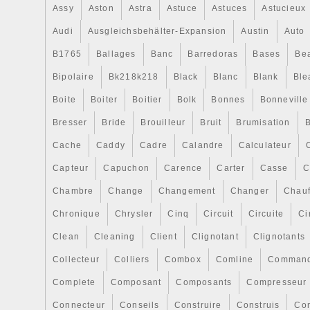
Assy
Aston
Astra
Astuce
Astuces
Astucieux
Audi
Ausgleichsbehälter-Expansion
Austin
Auto
B1765
Ballages
Banc
Barredoras
Bases
Be
Bipolaire
Bk218k218
Black
Blanc
Blank
Ble
Boite
Boiter
Boitier
Bolk
Bonnes
Bonneville
Bresser
Bride
Brouilleur
Bruit
Brumisation
B
Cache
Caddy
Cadre
Calandre
Calculateur
Capteur
Capuchon
Carence
Carter
Casse
C
Chambre
Change
Changement
Changer
Chauf
Chronique
Chrysler
Cinq
Circuit
Circuite
Ci
Clean
Cleaning
Client
Clignotant
Clignotants
Collecteur
Colliers
Combox
Comline
Comman
Complete
Composant
Composants
Compresseur
Connecteur
Conseils
Construire
Construis
Co