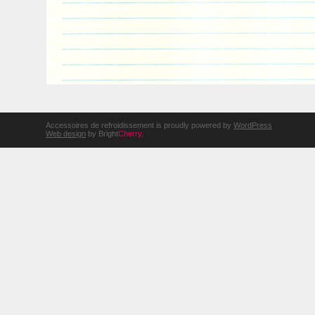
Accessoires de refroidissement is proudly powered by
WordPress
Web design
by Bright
Cherry
.