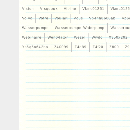
Vision
Visqueux
Vitrine
Vkmc01251
Vkmc0125
Volvo
Votre
Voulait
Vous
Vp4flh8600ab
Vp6
Wasserpumpe
Wasserpumpe-Waterpump
Wasserpu
Webinaire
Wentylator
Wezel
Wwdc
X350x202
Ys6q6a642ba
Z40099
Z4e89
Z4f20
Z800
Z9