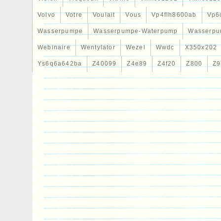
Volvo
Votre
Voulait
Vous
Vp4flh8600ab
Vp6
Wasserpumpe
Wasserpumpe-Waterpump
Wasserpu
Webinaire
Wentylator
Wezel
Wwdc
X350x202
Ys6q6a642ba
Z40099
Z4e89
Z4f20
Z800
Z9