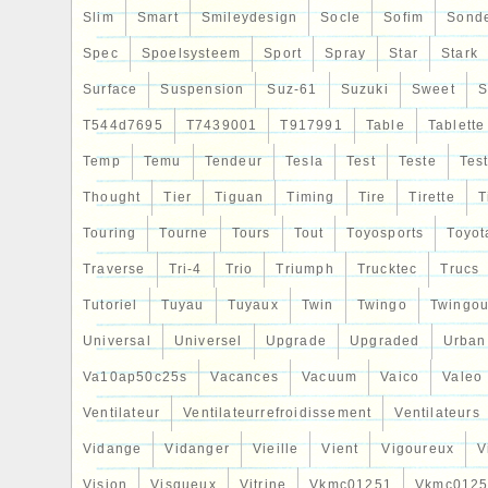
Slim
Smart
Smileydesign
Socle
Sofim
Sond
Spec
Spoelsysteem
Sport
Spray
Star
Stark
Surface
Suspension
Suz-61
Suzuki
Sweet
S
T544d7695
T7439001
T917991
Table
Tablette
Temp
Temu
Tendeur
Tesla
Test
Teste
Tes
Thought
Tier
Tiguan
Timing
Tire
Tirette
T
Touring
Tourne
Tours
Tout
Toyosports
Toyot
Traverse
Tri-4
Trio
Triumph
Trucktec
Trucs
Tutoriel
Tuyau
Tuyaux
Twin
Twingo
Twingou
Universal
Universel
Upgrade
Upgraded
Urban
Va10ap50c25s
Vacances
Vacuum
Vaico
Valeo
Ventilateur
Ventilateurrefroidissement
Ventilateurs
Vidange
Vidanger
Vieille
Vient
Vigoureux
V
Vision
Visqueux
Vitrine
Vkmc01251
Vkmc0125