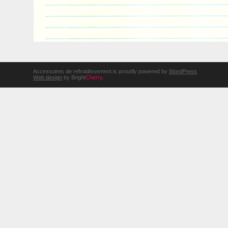
Accessoires de refroidissement is proudly powered by
WordPress
Web design
by Bright
Cherry
.