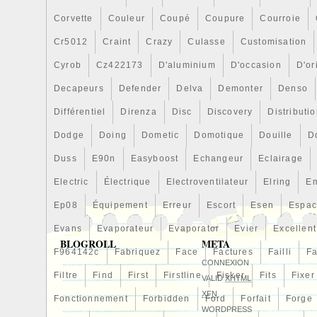
Corvette
Couleur
Coupé
Coupure
Courroie
Cr5012
Craint
Crazy
Culasse
Customisation
Cyrob
Cz422173
D'aluminium
D'occasion
D'or
Decapeurs
Defender
Delva
Demonter
Denso
Différentiel
Direnza
Disc
Discovery
Distributi
Dodge
Doing
Dometic
Domotique
Douille
D
Duss
E90n
Easyboost
Echangeur
Eclairage
Electric
Électrique
Electroventilateur
Elring
E
Ep08
Équipement
Erreur
Escort
Esen
Espa
Evans
Evaporateur
Evaporator
Evier
Excellent
BLOGROLL
META
F964142c
Fabriquez
Face
Factures
Failli
Fa
CONNEXION
Filtre
Find
First
Firstline
Fisker
Fits
Fixer
VALID
XHTML
XFN
Fonctionnement
Forbidden
Ford
Forfait
Forge
WORDPRESS