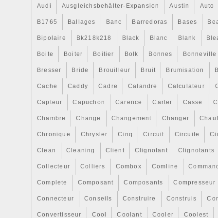
Audi
Ausgleichsbehälter-Expansion
Austin
Auto
B1765
Ballages
Banc
Barredoras
Bases
Be
Bipolaire
Bk218k218
Black
Blanc
Blank
Ble
Boite
Boiter
Boitier
Bolk
Bonnes
Bonneville
Bresser
Bride
Brouilleur
Bruit
Brumisation
B
Cache
Caddy
Cadre
Calandre
Calculateur
Capteur
Capuchon
Carence
Carter
Casse
C
Chambre
Change
Changement
Changer
Chauf
Chronique
Chrysler
Cinq
Circuit
Circuite
Ci
Clean
Cleaning
Client
Clignotant
Clignotants
Collecteur
Colliers
Combox
Comline
Comman
Complete
Composant
Composants
Compresseur
Connecteur
Conseils
Construire
Construis
Co
Convertisseur
Cool
Coolant
Cooler
Coolest