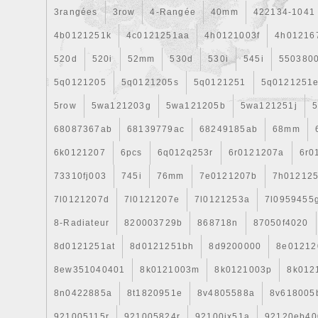
3rangées
3row
4-Rangée
40mm
422134-1041
4b0121251k
4c0121251aa
4h0121003f
4h01216
520d
520i
52mm
530d
530i
545i
550380
5q0121205
5q0121205s
5q0121251
5q0121251
5row
5wa121203g
5wa121205b
5wa121251j
5
68087367ab
68139779ac
68249185ab
68mm
6k0121207
6pcs
6q012q253r
6r0121207a
6r0
73310fj003
745i
76mm
7e0121207b
7h01212
7l0121207d
7l0121207e
7l0121253a
7l0959455
8-Radiateur
820003729b
868718n
87050f4020
8d0121251at
8d0121251bh
8d9200000
8e01212
8ew351040401
8k0121003m
8k0121003p
8k012
8n0422885a
8t1820951e
8v4805588a
8v618005
921005115r
921005824r
92100jx51a
92120eb40