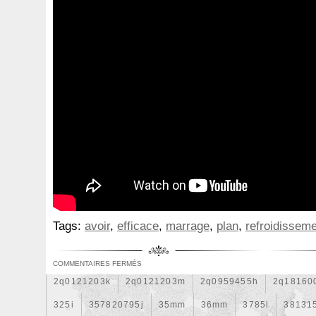
1k0121207j
1k0121207t
1k0121251cm
1k01212
1k0298403a
1k0955453s
1k0959455ap
1k09594
1s1816103
2-Rangée
2-Rangées
2-Row
2003
210103417r
21060g2401
21060t5670
21060vc2
214100052r
214104822r
214104eb0b
214104ed
214108535r
214108706r
214109798r
21410eb3
214812415r
214814342r
214814ea0a
21481546
214818h83a
214819674r
21481bm410
21481jd0
220928kh13a0000038
220v
252kw
25304d7520
253103e710
253103k750
25310a4050
25310n7
Tags:
avoir
,
efficace
,
marrage
,
plan
,
refroidissem
253802y000
253803z
25380a4500
25380a4510
256902u000
272105fw0a
289103103r
289106ua
COMMENTAIRES FERMÉS
2q0121203k
2q0121203m
2q0959455h
2q18160
325i
357820795j
35mm
36mm
3785l
38131