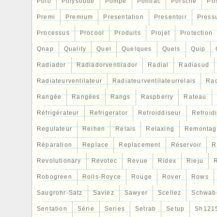
Polo
Polysoude
Pompe
Pontiac
Porsche
Po
Premi
Premium
Presentation
Presentoir
Press
Processus
Procool
Produits
Projet
Protection
Qnap
Quality
Quel
Quelques
Quels
Quip
Radiador
Radiadorventilador
Radial
Radiasud
Radiateurventilateur
Radiateurventilateurrelais
Rad
Rangée
Rangées
Rangs
Raspberry
Rateau
Réfrigérateur
Refrigerator
Refroiddiseur
Refroid
Regulateur
Reihen
Relais
Relaxing
Remontag
Réparation
Replace
Replacement
Réservoir
R
Revolutionary
Revotec
Revue
Ridex
Rieju
R
Robogreen
Rolls-Royce
Rouge
Rover
Rows
Saugrohr-Satz
Saviez
Sawyer
Scellez
Schwab
Sentation
Série
Series
Setrab
Setup
Sh121