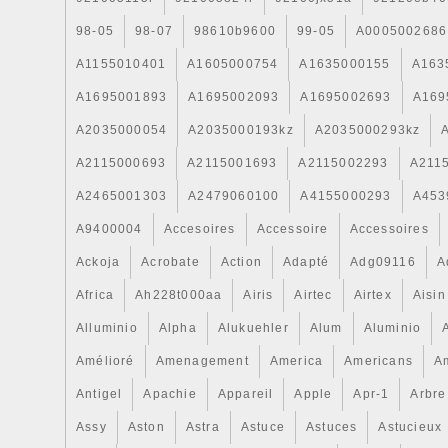
98-05
98-07
98610b9600
99-05
A0005002686
A1155010401
A1605000754
A1635000155
A163
A1695001893
A1695002093
A1695002693
A169
A2035000054
A2035000193kz
A2035000293kz
A2115000693
A2115001693
A2115002293
A211
A2465001303
A2479060100
A4155000293
A453
A9400004
Accesoires
Accessoire
Accessoires
Ackoja
Acrobate
Action
Adapté
Adg09116
A
Africa
Ah228t000aa
Airis
Airtec
Airtex
Aisin
Alluminio
Alpha
Alukuehler
Alum
Aluminio
Amélioré
Amenagement
America
Americans
A
Antigel
Apachie
Appareil
Apple
Apr-1
Arbre
Assy
Aston
Astra
Astuce
Astuces
Astucieux