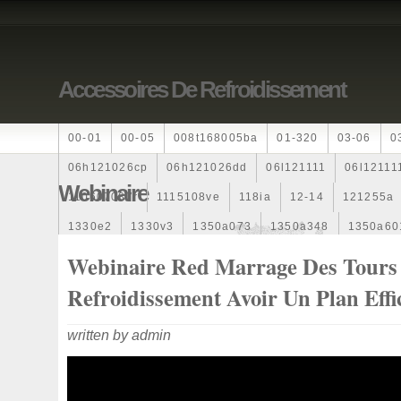
Accessoires De Refroidissement
00-01
00-05
008t168005ba
01-320
03-06
0
06h121026cp
06h121026dd
06l121111
06l12111
Webinaire
110607087r
1115108ve
118ia
12-14
121255a
1330e2
1330v3
1350a073
1350a348
1350a60
1355d300195
1355d300199
1355d301602
1481
Webinaire Red Marrage Des Tours
163369-38070
16360yv030
163630g060
163630
Refroidissement Avoir Un Plan Effi
167110r100
1712067j10000
17425a3f109
17700
written by admin
1985-1987
1990-1997
1992-2000
1j0121205b
1k0121205
1k0121205ab
1k0121205af
1k01212