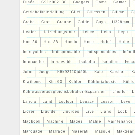
Fusée
G91h002130
Gadgets
Game
Gamer
Getriebelkhlerleitung
Gilet
Gillessen
Gitime
G
Grohe
Gros
Groupe
Guide
Guys
H328mm
Heater
Heizleitungsrohr
Hélice
Hella
Hepu
Hon-36
Hon-88
Honda
Hose
Hub-1
Huile
Incroyables
Indispensable
Indispensables
Infinit
Intercooler
Introuvable
Isabella
Isolation
Ivec
Joint
Judge
K9k92110jd50b
Kale
Karcher
K
Kiwihome
Ktm-63
Kühler
Kühlerjalousie
Kühler
Kühlwasserausgleichsbehälter-Expansion
L'huile
L
Lancia
Land
Lecteur
Legacy
Lesson
Leve
Liorer
Liquide
Liquides
Live
Llano
Lock
Macbook
Machine
Mages
Mahle
Maintenance
Marquage
Marrage
Maserati
Masque
Maxgear