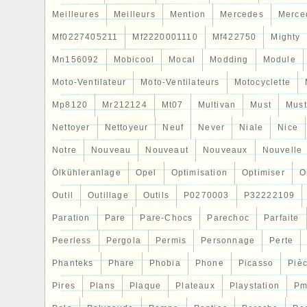
Meilleures
Meilleurs
Mention
Mercedes
Merce
Mf0227405211
Mf2220001110
Mf422750
Mighty
Mn156092
Mobicool
Mocal
Modding
Module
Moto-Ventilateur
Moto-Ventilateurs
Motocyclette
Mp8120
Mr212124
Mt07
Multivan
Must
Mus
Nettoyer
Nettoyeur
Neuf
Never
Niale
Nice
Notre
Nouveau
Nouveaut
Nouveaux
Nouvelle
Ölkühleranlage
Opel
Optimisation
Optimiser
O
Outil
Outillage
Outils
P0270003
P32222109
Paration
Pare
Pare-Chocs
Parechoc
Parfaite
Peerless
Pergola
Permis
Personnage
Perte
Phanteks
Phare
Phobia
Phone
Picasso
Piè
Pires
Plans
Plaque
Plateaux
Playstation
Pm