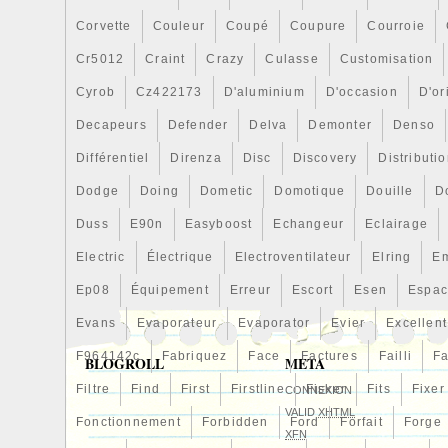
Corvette
Couleur
Coupé
Coupure
Courroie
Cr5012
Craint
Crazy
Culasse
Customisation
Cyrob
Cz422173
D'aluminium
D'occasion
D'or
Decapeurs
Defender
Delva
Demonter
Denso
Différentiel
Direnza
Disc
Discovery
Distributi
Dodge
Doing
Dometic
Domotique
Douille
D
Duss
E90n
Easyboost
Echangeur
Eclairage
Electric
Électrique
Electroventilateur
Elring
E
Ep08
Équipement
Erreur
Escort
Esen
Espa
Evans
Evaporateur
Evaporator
Evier
Excellent
F964142c
Fabriquez
Face
Factures
Failli
Fa
BLOGROLL
META
Filtre
Find
First
Firstline
Fisker
Fits
Fixer
CONNEXION
VALID
XHTML
Fonctionnement
Forbidden
Ford
Forfait
Forge
XFN