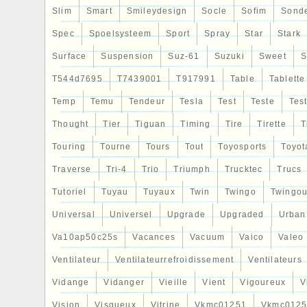
Slim
Smart
Smileydesign
Socle
Sofim
Sond
Spec
Spoelsysteem
Sport
Spray
Star
Stark
Surface
Suspension
Suz-61
Suzuki
Sweet
S
T544d7695
T7439001
T917991
Table
Tablette
Temp
Temu
Tendeur
Tesla
Test
Teste
Tes
Thought
Tier
Tiguan
Timing
Tire
Tirette
T
Touring
Tourne
Tours
Tout
Toyosports
Toyot
Traverse
Tri-4
Trio
Triumph
Trucktec
Trucs
Tutoriel
Tuyau
Tuyaux
Twin
Twingo
Twingou
Universal
Universel
Upgrade
Upgraded
Urban
Va10ap50c25s
Vacances
Vacuum
Vaico
Valeo
Ventilateur
Ventilateurrefroidissement
Ventilateurs
Vidange
Vidanger
Vieille
Vient
Vigoureux
V
Vision
Visqueux
Vitrine
Vkmc01251
Vkmc0125