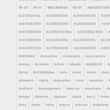
98-05
98-07
98610b9600
99-05
A0005002686
A1155010401
A1605000754
A1635000155
A163
A1695001893
A1695002093
A1695002693
A169
A2035000054
A2035000193kz
A2035000293kz
A2115000693
A2115001693
A2115002293
A211
A2465001303
A2479060100
A4155000293
A453
A9400004
Accesoires
Accessoire
Accessoires
Ackoja
Acrobate
Action
Adapté
Adg09116
A
Africa
Ah228t000aa
Airis
Airtec
Airtex
Aisin
Alluminio
Alpha
Alukuehler
Alum
Aluminio
Amélioré
Amenagement
America
Americans
A
Antigel
Apachie
Appareil
Apple
Apr-1
Arbre
Assy
Aston
Astra
Astuce
Astuces
Astucieux