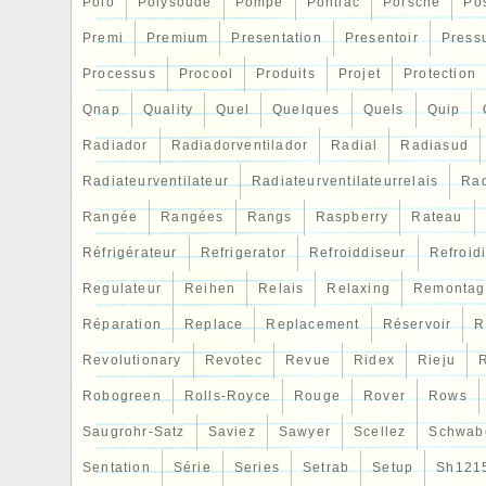
Polo
Polysoude
Pompe
Pontiac
Porsche
Po
Premi
Premium
Presentation
Presentoir
Press
Processus
Procool
Produits
Projet
Protection
Qnap
Quality
Quel
Quelques
Quels
Quip
Radiador
Radiadorventilador
Radial
Radiasud
Radiateurventilateur
Radiateurventilateurrelais
Rad
Rangée
Rangées
Rangs
Raspberry
Rateau
Réfrigérateur
Refrigerator
Refroiddiseur
Refroid
Regulateur
Reihen
Relais
Relaxing
Remontag
Réparation
Replace
Replacement
Réservoir
R
Revolutionary
Revotec
Revue
Ridex
Rieju
R
Robogreen
Rolls-Royce
Rouge
Rover
Rows
Saugrohr-Satz
Saviez
Sawyer
Scellez
Schwab
Sentation
Série
Series
Setrab
Setup
Sh121