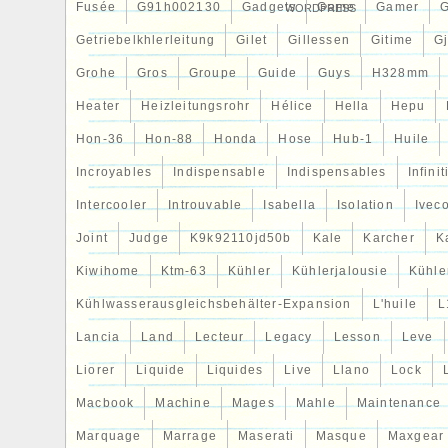
Fusée
G91h002130
Gadgets
Game
Gamer
WORDPRESS
Getriebelkhlerleitung
Gilet
Gillessen
Gitime
G
Grohe
Gros
Groupe
Guide
Guys
H328mm
Heater
Heizleitungsrohr
Hélice
Hella
Hepu
Hon-36
Hon-88
Honda
Hose
Hub-1
Huile
Incroyables
Indispensable
Indispensables
Infinit
Intercooler
Introuvable
Isabella
Isolation
Ivec
Joint
Judge
K9k92110jd50b
Kale
Karcher
K
Kiwihome
Ktm-63
Kühler
Kühlerjalousie
Kühler
Kühlwasserausgleichsbehälter-Expansion
L'huile
L
Lancia
Land
Lecteur
Legacy
Lesson
Leve
Liorer
Liquide
Liquides
Live
Llano
Lock
Macbook
Machine
Mages
Mahle
Maintenance
Marquage
Marrage
Maserati
Masque
Maxgear