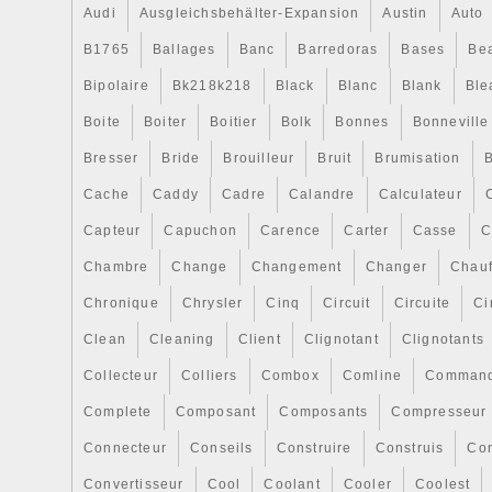
Audi
Ausgleichsbehälter-Expansion
Austin
Auto
B1765
Ballages
Banc
Barredoras
Bases
Be
Bipolaire
Bk218k218
Black
Blanc
Blank
Ble
Boite
Boiter
Boitier
Bolk
Bonnes
Bonneville
Bresser
Bride
Brouilleur
Bruit
Brumisation
B
Cache
Caddy
Cadre
Calandre
Calculateur
Capteur
Capuchon
Carence
Carter
Casse
C
Chambre
Change
Changement
Changer
Chauf
Chronique
Chrysler
Cinq
Circuit
Circuite
Ci
Clean
Cleaning
Client
Clignotant
Clignotants
Collecteur
Colliers
Combox
Comline
Comman
Complete
Composant
Composants
Compresseur
Connecteur
Conseils
Construire
Construis
Co
Convertisseur
Cool
Coolant
Cooler
Coolest