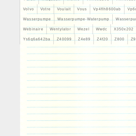
Volvo
Votre
Voulait
Vous
Vp4flh8600ab
Vp6
Wasserpumpe
Wasserpumpe-Waterpump
Wasserpu
Webinaire
Wentylator
Wezel
Wwdc
X350x202
Ys6q6a642ba
Z40099
Z4e89
Z4f20
Z800
Z9