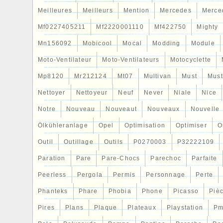
Meilleures
Meilleurs
Mention
Mercedes
Merce
Mf0227405211
Mf2220001110
Mf422750
Mighty
Mn156092
Mobicool
Mocal
Modding
Module
Moto-Ventilateur
Moto-Ventilateurs
Motocyclette
Mp8120
Mr212124
Mt07
Multivan
Must
Mus
Nettoyer
Nettoyeur
Neuf
Never
Niale
Nice
Notre
Nouveau
Nouveaut
Nouveaux
Nouvelle
Ölkühleranlage
Opel
Optimisation
Optimiser
O
Outil
Outillage
Outils
P0270003
P32222109
Paration
Pare
Pare-Chocs
Parechoc
Parfaite
Peerless
Pergola
Permis
Personnage
Perte
Phanteks
Phare
Phobia
Phone
Picasso
Piè
Pires
Plans
Plaque
Plateaux
Playstation
Pm