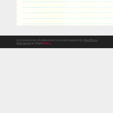
Accessoires de refroidissement is proudly powered by
WordPress
Web design
by Bright
Cherry
.