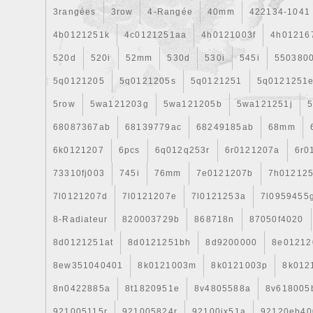
3rangées
3row
4-Rangée
40mm
422134-1041
4b0121251k
4c0121251aa
4h0121003f
4h01216
520d
520i
52mm
530d
530i
545i
550380
5q0121205
5q0121205s
5q0121251
5q0121251
5row
5wa121203g
5wa121205b
5wa121251j
5
68087367ab
68139779ac
68249185ab
68mm
6k0121207
6pcs
6q012q253r
6r0121207a
6r0
73310fj003
745i
76mm
7e0121207b
7h01212
7l0121207d
7l0121207e
7l0121253a
7l0959455
8-Radiateur
820003729b
868718n
87050f4020
8d0121251at
8d0121251bh
8d9200000
8e01212
8ew351040401
8k0121003m
8k0121003p
8k012
8n0422885a
8t1820951e
8v4805588a
8v618005
921005115r
921005824r
92100jx51a
92120eb40