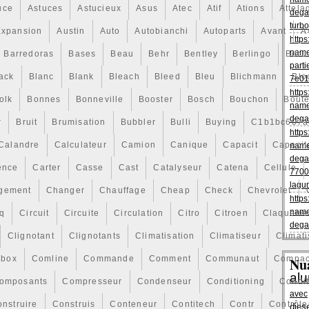
s chiffres sont uniquement à des fins de comparaison
uce
Astuces
Astucieux
Asus
Atec
Atif
Ations
Attela
dega
gine (numéro OE) servent de numéros de référence à des
turbo
Expansion
Austin
Auto
Autobianchi
Autoparts
Avant
A
nt différer Tous les logos, noms de marque et marques
https
riété de leurs propriétaires Tous les produits sont
name
Barredoras
Bases
Beau
Behr
Bentley
Berlingo
Beru
ement tout en stock – donc pas de temps d’attente 1 mois
parti
ntie de 24 mois sur les produits neufs 12 mois de garantie
ack
Blanc
Blank
Bleach
Bleed
Bleu
Blichmann
Blo
7e01
ure incl. TVA légale Pas de hotline payante, appels aux
https
e s’arrête pas pour vous à la vente de la marchandis.
olk
Bonnes
Bonneville
Booster
Bosch
Bouchon
Boute
name
59455, 7L0959455C, 7L0959455F. Cet item est dans la
dega
r
Bruit
Brumisation
Bubbler
Bulli
Buying
C1b1bc607a
ces, accessoires\Automobile : pièces et
https
le refroidissement de moteurs\Ventilateurs et
Calandre
Calculateur
Camion
Canique
Capacit
Capacit
name
ur est « auto-carparts24″ et est localisé dans ce pays: DE.
dega
 aux pays suivants: Amérique, Europe, Asie.
ence
Carter
Casse
Cast
Catalyseur
Catena
Cellule
7700
lagu
gement
Changer
Chauffage
Cheap
Check
Chevrolet
https
mpartiment Moteur
name
q
Circuit
Circuite
Circulation
Citro
Citroen
Claqueme
 OE/OEM: AUDI : 7L0959455F ; VW : 7L0959455,
dega
5F
Clignotant
Clignotants
Climatisation
Climatiseur
Climati
nt: 24106160
ème De Refroidissement
box
Comline
Commande
Comment
Communaut
Compac
Nu
eur
al
 HELLA : 8EW 351 043-241 ; TYC : 837-0039 ; VEMO :
omposants
Compresseur
Condenseur
Conditioning
Condi
avec
nstruire
Construis
Conteneur
Contitech
Contr
Contrôle
dies
de ventilateur, embrayage de ventilateur