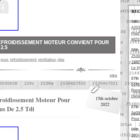
1k0121251cm
1k0121251dd
1k0121251dt
1k0121251p
1
REC
1k0959455ap
1k0959455cp
1k0959455ea
1k0959455f
-Rangées
2-Row
2003-2007
2003-2008
2007-10
2014-
08th
A203
21060t5670
21060vc200
21305-Ea21b
21305g2400
21
Pour
W203
EFROIDISSEMENT MOTEUR CONVIENT POUR
214104eb0b
214104ed0a
214105150r
214105fa0a
2141
2.5
08th
214109798r
21410eb30a
214604gc0a
214754524r
2148
ment Moteur Convient pour Audi A4 Avant 1.9 Tdi 2.5.
2530
,
pour
,
refroidissement
,
ventilateur
,
vika
omatiquement traduite. Si vous avez des questions,
1887
214814ea0a
214815462r
214815fa0b
214816680r
2148
r. Contenu de la livraison. Ventilateur, refroidissement du
Le H
21481bm410
21481jd00c
21481jy02a
21483jd20b
2148
rechange d’origine (OE). Ces chiffres sont uniquement à
VIKA
07th
s numéros de pièces d’origine (numéros OE) servent de
0000038
220v
252kw
25304d7520
25304n7021
25308
214c
ins de comparaison et peuvent varier. Tous les logos,
Rena
éposées utilisés sont la propriété de leurs
253103e710
253103k750
25310a4050
25310n7010
25
Dies
roidissement Moteur Pour
ts sont testés de qualité. Habituellement, tout est en
15th octobre
ttente. 1 mois de droit de rétractation. Garantie de 24
2022
253802y000
253803z
25380a4500
25380a4510
25380
s De 2.5 Tdi
07th
Garantie de 12 mois sur les biens d’occasion. Pas de
2q09
256902u000
272105fw0a
289103103r
289106ua0a
28m
arifs locaux. Notre service pour vous ne s’arrête pas à la
Pour
ro d’article: 24086225 Ventilateur, refroidissement du
7
2q0121203k
2q0121203m
2q0959455h
2q1816005ak
echange d’origine (OE) Ces chiffres sont uniquement à
06th
 numéros de pièces d’origine (numéros OE) servent de
0i
325i
357820795j
35mm
36mm
3785l
38131521cc
2004
ins de comparaison et peuvent varier Tous les logos,