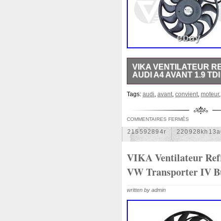
1k0121207j
1k0121207t
1k0298403a
1k0955453s
1s1816103
2-Rangée
2
210103417r
21060g2401
VIKA VENTILATEUR R
214100052r
214104822r
AUDI A4 AVANT 1.9 TDI 
214108535r
214108706r
VIKA Ventilateur Refroidisse
Tags:
audi
,
avant
,
convient
,
moteur
Cette fiche produit a été aut
214812415r
214814342r
n’hésitez pas à nous contacte
214818h83a
214819674r
moteur. Numéro de pièce de 
COMMENTAIRES FERMÉS
des fins de comparaison. Le
215592894r
220928kh13a
numéros de référence à des f
noms de marques et marques d
253102b970
253102y001
VIKA Ventilateur Ref
propriétaires. Tous les produi
stock – donc pas de temps d’a
253801w910
253802h600
VW Transporter IV Bu
mois sur les produits neufs. 
253860l250
253862c000
hotline payante, appels aux t
written by admin
vente des marchandises. Numé
2gm955448c
2m413m4y0
moteur Numéro de pièce de r
des fins de comparaison Les
3-Rows
30si
318i
32
numéros de référence à des f