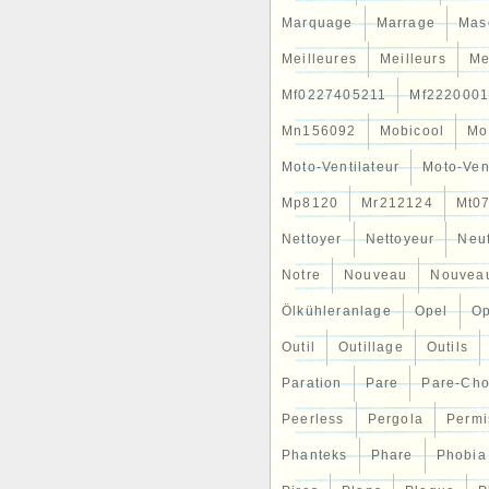
Marquage
Marrage
Mas
Meilleures
Meilleurs
Me
Mf0227405211
Mf2220001
Mn156092
Mobicool
Mo
Moto-Ventilateur
Moto-Ven
Mp8120
Mr212124
Mt0
Nettoyer
Nettoyeur
Neu
Notre
Nouveau
Nouvea
Ölkühleranlage
Opel
Op
Outil
Outillage
Outils
Paration
Pare
Pare-Ch
Peerless
Pergola
Permi
Phanteks
Phare
Phobia