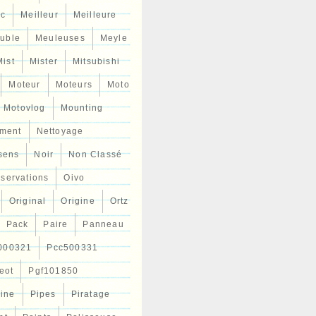
ic
Meilleur
Meilleure
uble
Meuleuses
Meyle
Mist
Mister
Mitsubishi
Moteur
Moteurs
Moto
Motovlog
Mounting
ment
Nettoyage
sens
Noir
Non Classé
servations
Oivo
Original
Origine
Ortz
Pack
Paire
Panneau
000321
Pcc500331
eot
Pgf101850
Line
Pipes
Piratage