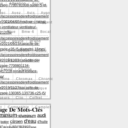
ge
Attention
Aucun
zage-7700781008-super-5-gt-
/
vec
Avez
Avis
Aygo
://accessoiresderefroidissement
/2022/04/05/neuf-vw-original-
Besoin
Best
Biggest
e-ventilateur-ventilateur-
c
Blue
Bmw-6
Bocal
21205j/
://accessoiresderefroidissement
ille
Boyce
Brand
/2021/09/23/capacite-de-
zage-c25-j5-diametre-15mm/
e
C7nn8005h
Câble
://accessoiresderefroidissement
é
Capot
Capsule
/2019/11/23/capacite-de-
zage-7700801134-
Cessit
Chaîne
417218-renault-espace-
na/
Chine
Chromax
Chronic
://accessoiresderefroidissement
/2019/11/27/capacite-de-
nt
Classe
Classique
zage-130365-130736-c25-j5/
seurs
Clio
Coffret
t
Compatible
Complet
age De Mots-Clés
uminium
audi
aluminum
tionné
Conduite
d'eau
citroen
d'huile
boitier
ur
Conversion
el
distribution
distribuzione