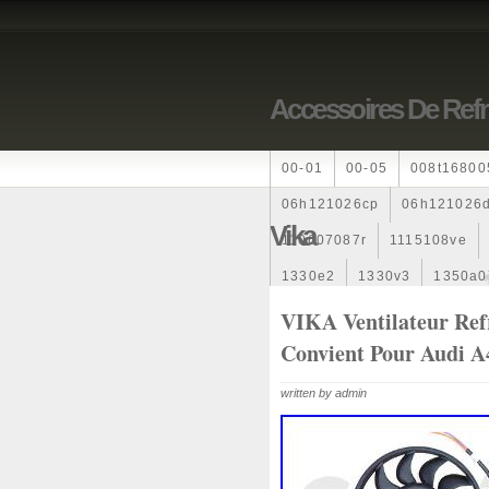
Accessoires De Ref
00-01
00-05
008t16800
06h121026cp
06h121026
Vika
110607087r
1115108ve
1330e2
1330v3
1350a0
1355d300195
1355d3001
VIKA Ventilateur Ref
Convient Pour Audi A4
163369-38070
16360yv03
167110r100
1712067j100
written by admin
1985-1987
1990-1997
1k0121205
1k0121205ab