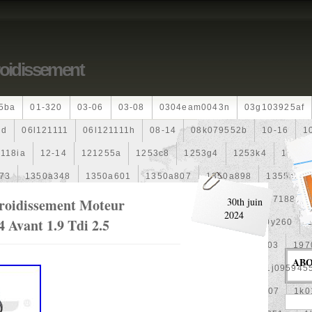
roidissement
5ba
01-320
03-06
03-08
0304eam0043n
03g103925af
dd
06l121111
06l121111h
08-14
08k079552b
10-16
1
118ia
12-14
121255a
1253c8
1253g4
1253k4
12601
73
1350a348
1350a601
1350a807
1350a898
1355a25
99
1355d301602
148120f301
15500-Rz0-G01
1557188b
roidissement Moteur
30th juin
2024
 Avant 1.9 Tdi 2.5
0
163630g060
163630m060
164000d210
164000y260
00
17425a3f109
1770053k00
19-Row
19010pra003
197
AB
1992-2000
1j0121205b
1j0121207m
1j0959455l
1j095945
1k0121205af
1k0121205aj
1k0121205g
1k0121207
1k0