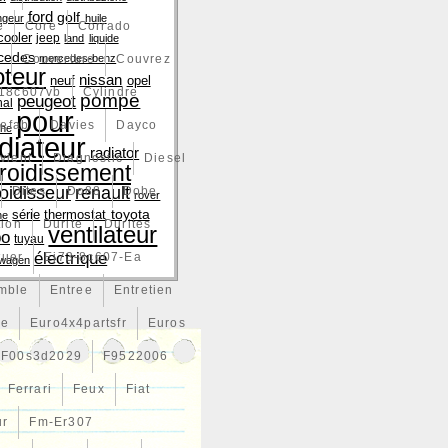
ford
golf
ngeur
huile
e
Core
Corrado
cooler
jeep
land
liquide
cedes
e
Couverture
mercedes-benz
Couvrez
teur
nissan
neuf
opel
18c607vb
Cylindre
pompe
peugeot
nal
pour
efab
Davies
Dayco
che
diateur
radiator
vient
Diagnostic
Diesel
froidissement
renault
roidisseur
Dites
Do88
Dobe
rover
toyota
série
thermostat
ne
tion
Durite
Durites
ventilateur
bo
tuyau
électrique
tuer
Ej73-8c607-Ea
swagen
mble
Entree
Entretien
ce
Euro4x4partsfr
Euros
F00s3d2029
F9522006
Ferrari
Feux
Fiat
ur
Fm-Er307