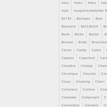
7L0959455C ; 7L0959455F Ce
Assy
Aston
Astra
Ast
Les numéros de pièces d’ori
Audi
Ausgleichsbehälter-
fins de comparaison et peuve
déposées utilisés sont la prop
B1765
Ballages
Banc
contrôlés de qualité Général
de droit de rétractation Gara
Bipolaire
Bk218k218
Bl
sur les biens d’occasion fact
tarifs locaux Notre service n
Boite
Boiter
Boitier
B
AUDI: 7L0959455F; VW: 7L09
Bresser
Bride
Brouilleu
catégorie « Auto, moto – piè
accessoires\Composants pour 
Cache
Caddy
Cadre
déflecteurs d’air ». Le vende
Cet article peut être expédié
Capteur
Capuchon
Car
Marque: VIKA
Fabricant: VIKA
Chambre
Change
Chan
Position de montage: Co
Chronique
Chrysler
Cin
Numéro(s) de référence
7L0959455C, 7L095945
Clean
Cleaning
Client
Numéro de pièce fabrica
Groupe de produit: Syst
Collecteur
Colliers
Com
Type de produit: Ventilat
Complete
Nombre De Comparaison:
Composant
C
V15-01-1895
Connecteur
Conseils
Co
Type de produit.: moteur 