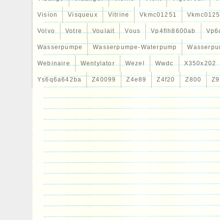
Vision
Visqueux
Vitrine
Vkmc01251
Vkmc0125
Volvo
Votre
Voulait
Vous
Vp4flh8600ab
Vp6
Wasserpumpe
Wasserpumpe-Waterpump
Wasserpu
Webinaire
Wentylator
Wezel
Wwdc
X350x202
Ys6q6a642ba
Z40099
Z4e89
Z4f20
Z800
Z9