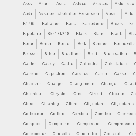
Kit spécial prend environ 4-5 semaines de
Assy
Aston
Astra
Astuce
Astuces
Astucieux
standard pour nimporte quel fournisseur 
Audi
Ausgleichsbehälter-Expansion
Austin
Auto
prendre note de ce préalable à lachat. Q
dans lannonce sont un guide seulement. Tel
B1765
Ballages
Banc
Barredoras
Bases
Be
par de nombreuses équipes Superbike t
Bipolaire
Bk218k218
Black
Blanc
Blank
Ble
Kawasaki & HM Plant Honda, SamcoSport
Boite
Boiter
Boitier
Bolk
Bonnes
Bonneville
gamme de kits directe remplacement tuya
course-testé offrant de nombreux avanta
Bresser
Bride
Brouilleur
Bruit
Brumisation
B
tuyaux montés en usine. Disponible pou
Cache
Caddy
Cadre
Calandre
Calculateur
de motos à la fois dans le sport automobile
Capteur
Capuchon
Carence
Carter
Casse
C
la route rapide, tuyaux SamcoSport moto 
vie et une durabilité extrême à la haute t
Chambre
Change
Changement
Changer
Chauf
pression vu sur des machines bien rég
Chronique
Chrysler
Cinq
Circuit
Circuite
Ci
baisse des charges liées Livraison en E
PLAÎT INFORMEZ. Un grand merci pour vo
Clean
Cleaning
Client
Clignotant
Clignotants
payer votre marchandise, veuillez utilise
Collecteur
Colliers
Combox
Comline
Comman
Nous pouvons expédier à ne importe quel
Complete
Composant
Composants
Compresseur
monde. Notez qu’il existe des restrictions
produits, et certains produits ne peuvent
Connecteur
Conseils
Construire
Construis
Co