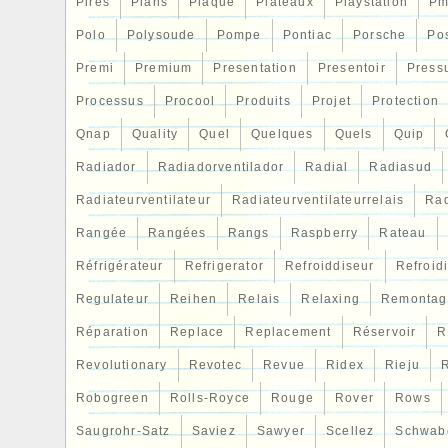
Pires
Plans
Plaque
Plateaux
Playstation
Pm
Polo
Polysoude
Pompe
Pontiac
Porsche
Po
Premi
Premium
Presentation
Presentoir
Press
Processus
Procool
Produits
Projet
Protection
Qnap
Quality
Quel
Quelques
Quels
Quip
Radiador
Radiadorventilador
Radial
Radiasud
Radiateurventilateur
Radiateurventilateurrelais
Rad
Rangée
Rangées
Rangs
Raspberry
Rateau
Réfrigérateur
Refrigerator
Refroiddiseur
Refroid
Regulateur
Reihen
Relais
Relaxing
Remontag
Réparation
Replace
Replacement
Réservoir
R
Revolutionary
Revotec
Revue
Ridex
Rieju
R
Robogreen
Rolls-Royce
Rouge
Rover
Rows
Saugrohr-Satz
Saviez
Sawyer
Scellez
Schwab