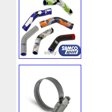
1k0121207j
1k0121207t
1k0121251cm
1k01212
1k0298403a
1k0955453s
1k0959455ap
1k09594
1s1816103
2-Rangée
2-Rangées
2-Row
2003
210103417r
21060g2401
21060t5670
21060vc2
214100052r
214104822r
214104eb0b
214104ed
214108535r
214108706r
214109798r
21410eb3
214812415r
214814342r
214814ea0a
21481546
214818h83a
214819674r
21481bm410
21481jd0
215592894r
220928kh13a0000038
220v
252kw
253102b970
253102y001
253103e710
253103k
253801w910
253802h600
253802y000
253803z
253860l250
253862c000
256902u000
272105fw
2gm955448c
2m413m4y07
2q0121203k
2q0121
3-Rows
30si
318i
320i
325i
357820795j