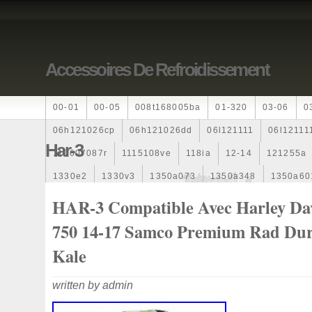
Accessoires De Refroidissement
00-01
00-05
008t168005ba
01-320
03-06
0
06h121026cp
06h121026dd
06l121111
06l12111
Har-3
110607087r
1115108ve
118ia
12-14
121255a
1330e2
1330v3
1350a073
1350a348
1350a60
1355d300195
1355d300199
1355d301602
1481
HAR-3 Compatible Avec Harley Da
163369-38070
16360yv030
163630g060
163630
750 14-17 Samco Premium Rad Dur
167110r100
1712067j10000
17425a3f109
17700
Kale
1985-1987
1990-1997
1992-2000
1j0121205b
written by admin
1k0121205
1k0121205ab
1k0121205af
1k01212