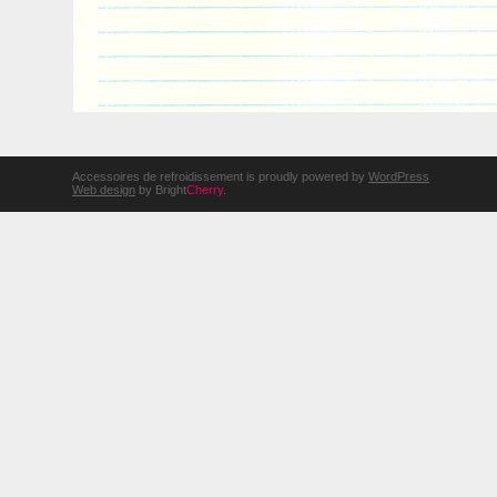
Accessoires de refroidissement is proudly powered by
WordPress
Web design
by Bright
Cherry
.