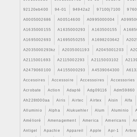
MOMENT DE L’ACHAT. POUR AFFICHE
PERTINENTS DANS CHAQUE KIT S’IL 
92120eb400
94-01
94942a2
97100j7100
9760
L’ANNONCE DE REMPLACEMENT PAR
A0005002686
A00514600
A0995000004
A09950
PIÈCE DANS NOTRE MAGASIN – S’IL 
IMAGE AFFICHÉE EST GÉNÉRIQUE 
A1635000155
A1635000293
A163500155
A1685
CHOIX DE COULEUR SEULEMENT. NO
A1695002693
A1695050255
A1698203642
A202
DIFFÉRENCE ENTRE LES DIFFÉRENTS
A2035000293kz
A2035001193
A2045001203
A2
QUE NOUS VENDONS – SIL VOUS PL
ANNONCE DESCRIPTION DU TYPE DE
A2115001693
A2115002293
A2115003102
A213
DANS CHAQUE ANNONCE, NOUS VEN
A2479060100
A4155000293
A4539064300
A613
TYPES DE KITS. CLIPS DE KALE – CE
ACIER INOXYDABLE, BORDS INCURV
Accesoires
Accessoire
Accessoires
Accessories
TOUTEFOIS AVEC UNE VIS EN ACIER 
Acrobate
Action
Adapté
Adg09116
Adm59860
SAMCO – CES CLIPS SONT ENTIÈREM
Ah228t000aa
Airis
Airtec
Airtex
Aisin
Alfa
INOXYDABLE, BORDS INCURVÉS ET 
VIS EN ACIER INOXYDABLE. Nous fourn
Alluminio
Alpha
Alukuehler
Alum
Aluminio
des clips Kits individuellement, elles so
Amélioré
Amenagement
America
Americans
A
(Bike Kit Non), c. À-CK-KTM-40 Comme 
Antigel
Apachie
Appareil
Apple
Apr-1
Arbre
l’annonce concernée. Sil vous plaît noter