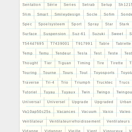
Sentation
Série
Series
Setrab
Setup
Sh121
Slim
Smart
Smileydesign
Socle
Sofim
Sond
Spec
Spoelsysteem
Sport
Spray
Star
Stark
Surface
Suspension
Suz-61
Suzuki
Sweet
S
T544d7695
T7439001
T917991
Table
Tablette
Temp
Temu
Tendeur
Tesla
Test
Teste
Tes
Thought
Tier
Tiguan
Timing
Tire
Tirette
T
Touring
Tourne
Tours
Tout
Toyosports
Toyot
Traverse
Tri-4
Trio
Triumph
Trucktec
Trucs
Tutoriel
Tuyau
Tuyaux
Twin
Twingo
Twingou
Universal
Universel
Upgrade
Upgraded
Urban
Va10ap50c25s
Vacances
Vacuum
Vaico
Valeo
Ventilateur
Ventilateurrefroidissement
Ventilateurs
Vidange
Vidanger
Vieille
Vient
Vigoureux
V