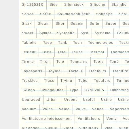
Sh1215210
Side
Silencieux
Silicone
Skandic
Sonde
Sortie
Souffleriepulseur
Soupape
Spal
Stark
Steam
Stier
Suaoki
Suite
Super
Su
Sweet
Sympt
Synthetic
Syst
Systeme
T2108
Tablette
Tage
Tank
Tech
Technologies
Teck
Testeur
Tests
Tete
Teuse
Thermal
Thermost
Tirette
Tiroir
Tole
Tonnants
Tools
Top5
To
Toyosports
Toyota
Tracteur
Tracteurs
Traduire
Trucktec
Trucs
Trying
Tube
Tubulure
Tunin
Twingo
Twingouttes
Type
U7902005
Umboxin
Upgraded
Urban
Urgent
Useful
Usine
Usine
Vacuum
Vaico
Valeo
Valve
Vanne
Vaporisat
Ventilateurrefroidissement
Ventilateurs
Venty
Veo
Vidanger
Vieille
Vient
Vigoureux
Vika
Vileb