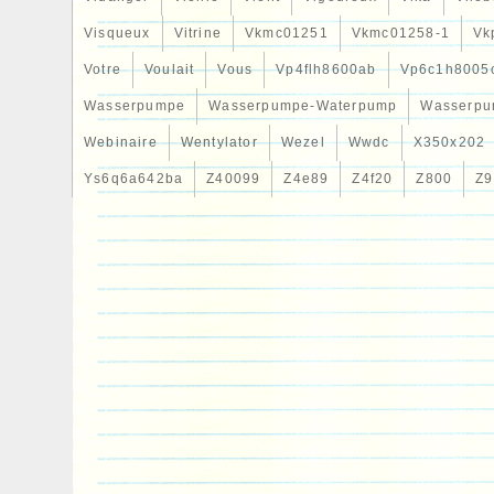
Visqueux
Vitrine
Vkmc01251
Vkmc01258-1
Vk
Votre
Voulait
Vous
Vp4flh8600ab
Vp6c1h8005
Wasserpumpe
Wasserpumpe-Waterpump
Wasserpu
Webinaire
Wentylator
Wezel
Wwdc
X350x202
Ys6q6a642ba
Z40099
Z4e89
Z4f20
Z800
Z9