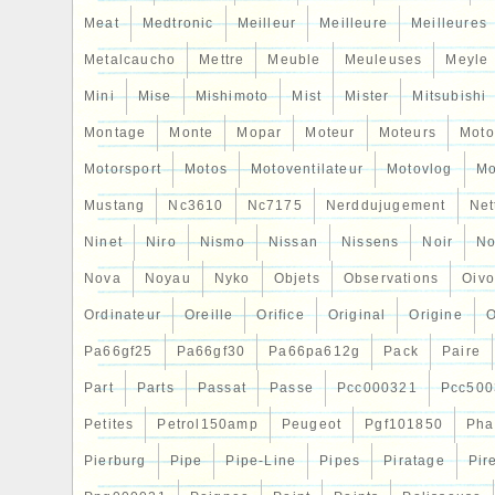
Meat
Medtronic
Meilleur
Meilleure
Meilleures
Metalcaucho
Mettre
Meuble
Meuleuses
Meyle
Mini
Mise
Mishimoto
Mist
Mister
Mitsubishi
Montage
Monte
Mopar
Moteur
Moteurs
Moto
Motorsport
Motos
Motoventilateur
Motovlog
Mo
Mustang
Nc3610
Nc7175
Nerddujugement
Net
Ninet
Niro
Nismo
Nissan
Nissens
Noir
No
Nova
Noyau
Nyko
Objets
Observations
Oiv
Ordinateur
Oreille
Orifice
Original
Origine
O
Pa66gf25
Pa66gf30
Pa66pa612g
Pack
Paire
Part
Parts
Passat
Passe
Pcc000321
Pcc500
Petites
Petrol150amp
Peugeot
Pgf101850
Pha
Pierburg
Pipe
Pipe-Line
Pipes
Piratage
Pir