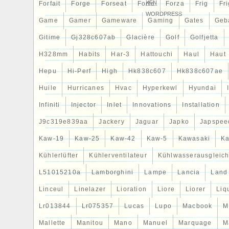
XFN
Forfait
Forge
Forseat
Forte
Forza
Frig
Fri
WORDPRESS
Game
Gamer
Gameware
Gaming
Gates
Geb
Gitime
Gj328c607ab
Glacière
Golf
Golfjetta
H328mm
Habits
Har-3
Hattouchi
Haul
Haut
Hepu
Hi-Perf
High
Hk838c607
Hk838c607ae
Huile
Hurricanes
Hvac
Hyperkewl
Hyundai
Infiniti
Injector
Inlet
Innovations
Installation
J9c319e839aa
Jackery
Jaguar
Japko
Japspee
Kaw-19
Kaw-25
Kaw-42
Kaw-5
Kawasaki
Ka
Kühlerlüfter
Kühlerventilateur
Kühlwasserausgleich
L51015210a
Lamborghini
Lampe
Lancia
Land
Linceul
Linelazer
Lioration
Liore
Liorer
Liq
Lr013844
Lr075357
Lucas
Lupo
Macbook
M
Mallette
Manitou
Mano
Manuel
Marquage
M