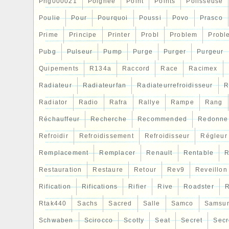
Png000021
Poignee
Point
Points
Polisseuse
Poulie
Pour
Pourquoi
Poussi
Povo
Prasco
Prime
Principe
Printer
Probl
Problem
Probl
Pubg
Pulseur
Pump
Purge
Purger
Purgeur
Quipements
R134a
Raccord
Race
Racimex
Radiateur
Radiateurfan
Radiateurrefroidisseur
R
Radiator
Radio
Rafra
Rallye
Rampe
Rang
Réchauffeur
Recherche
Recommended
Redonne
Refroidir
Refroidissement
Refroidisseur
Régleur
Remplacement
Remplacer
Renault
Rentable
R
Restauration
Restaure
Retour
Rev9
Reveillon
Rification
Rifications
Rifier
Rive
Roadster
R
Rtak440
Sachs
Sacred
Salle
Samco
Samsu
Schwaben
Scirocco
Scotty
Seat
Secret
Secr