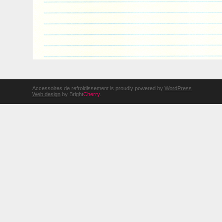
Accessoires de refroidissement is proudly powered by
WordPress
Web design
by Bright
Cherry
.