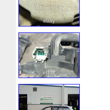
3rangées
3row
4-Rangée
40mm
422134-1041
4b0121251k
4c0121251aa
4h0121003f
4h01216
520d
520i
52mm
530d
530i
545i
550380
5q0121205
5q0121205s
5q0121251
5q0121251
5row
5wa121203g
5wa121205b
5wa121251j
5
68087367ab
68139779ac
68249185ab
68mm
6k0121207
6pcs
6q012q253r
6r0121207a
6r0
73310fj003
745i
76mm
7e0121207b
7h01212
7l0121207d
7l0121207e
7l0121253a
7l0959455
8-Radiateur
820003729b
868718n
87050f4020
8d0121251at
8d0121251bh
8d9200000
8e01212
8ew351040401
8k0121003m
8k0121003p
8k012
8n0422885a
8t1820951e
8v4805588a
8v618005
921005115r
921005824r
92100jx51a
92120eb40