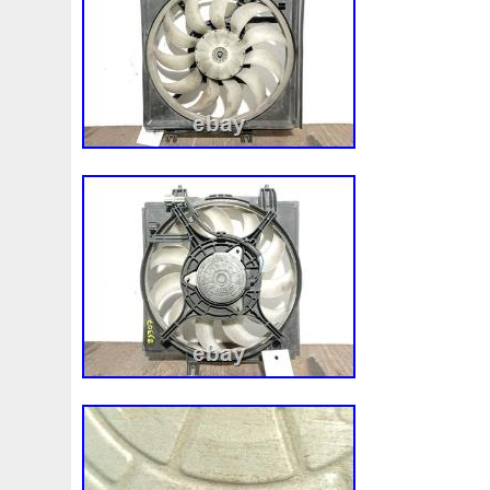
1k0121207j
1k0121207t
1k0121251cm
1k01212
1k0298403a
1k0955453s
1k0959455ap
1k09594
1s1816103
2-Rangée
2-Rangées
2-Row
2003
210103417r
21060g2401
21060t5670
21060vc2
214100052r
214104822r
214104eb0b
214104ed
214108535r
214108706r
214109798r
21410eb3
214812415r
214814342r
214814ea0a
21481546
214818h83a
214819674r
21481bm410
21481jd0
220928kh13a0000038
220v
252kw
25304d7520
253103e710
253103k750
25310a4050
25310n7
253802y000
253803z
25380a4500
25380a4510
256902u000
272105fw0a
289103103r
289106ua
2q0121203k
2q0121203m
2q0959455h
2q18160
325i
357820795j
35mm
36mm
3785l
38131