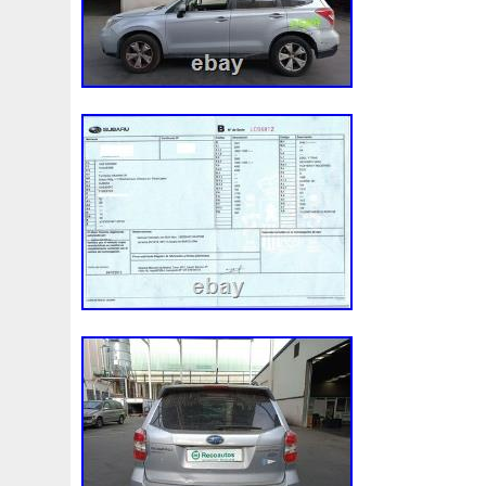
98-05
98-07
98610b9600
99-05
A0005002686
A1155010401
A1605000754
A1635000155
A163
A1695001893
A1695002093
A1695002693
A169
A2035000054
A2035000193kz
A2035000293kz
A2115000693
A2115001693
A2115002293
A211
A2465001303
A2479060100
A4155000293
A453
A9400004
Accesoires
Accessoire
Accessoires
Ackoja
Acrobate
Action
Adapté
Adg09116
A
Africa
Ah228t000aa
Airis
Airtec
Airtex
Aisin
Alluminio
Alpha
Alukuehler
Alum
Aluminio
Amélioré
Amenagement
America
Americans
A
Antigel
Apachie
Appareil
Apple
Apr-1
Arbre
Assy
Aston
Astra
Astuce
Astuces
Astucieux