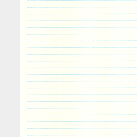
ta czesc bedzie pasowac do Twojego poj
musisz zrobic, to przeslac nam zdjecie kar
numer referencyjny swojego produktu. 
certeza de que esta peça corresponde a
enviar-nos uma fotografia da ficha técnic
da sua peça.