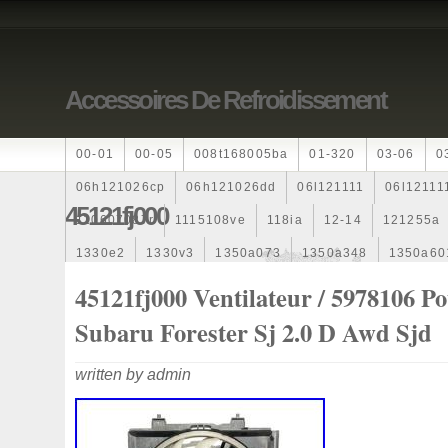
Accessoires De Refroidissement
00-01
00-05
008t168005ba
01-320
03-06
0
06h121026cp
06h121026dd
06l121111
06l12111
45121fj000
110607087r
1115108ve
118ia
12-14
121255a
1330e2
1330v3
1350a073
1350a348
1350a60
1355d300195
1355d300199
1355d301602
1481
45121fj000 Ventilateur / 5978106 P
163369-38070
16360yv030
163630g060
163630
Subaru Forester Sj 2.0 D Awd Sjd
167110r100
1712067j10000
17425a3f109
17700
written by admin
1985-1987
1990-1997
1992-2000
1j0121205b
1k0121205
1k0121205ab
1k0121205af
1k01212