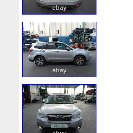
Audi
Ausgleichsbehälter-Expansion
Austin
Auto
B1765
Ballages
Banc
Barredoras
Bases
Be
Bipolaire
Bk218k218
Black
Blanc
Blank
Ble
Boite
Boiter
Boitier
Bolk
Bonnes
Bonneville
Bresser
Bride
Brouilleur
Bruit
Brumisation
B
Cache
Caddy
Cadre
Calandre
Calculateur
Capteur
Capuchon
Carence
Carter
Casse
C
Chambre
Change
Changement
Changer
Chauf
Chronique
Chrysler
Cinq
Circuit
Circuite
Ci
Clean
Cleaning
Client
Clignotant
Clignotants
Collecteur
Colliers
Combox
Comline
Comman
Complete
Composant
Composants
Compresseur
Connecteur
Conseils
Construire
Construis
Co
Convertisseur
Cool
Coolant
Cooler
Coolest