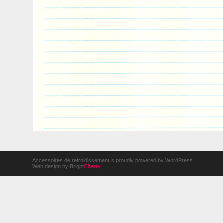
Accessoires de refroidissement is proudly powered by
WordPress
Web design
by Bright
Cherry
.