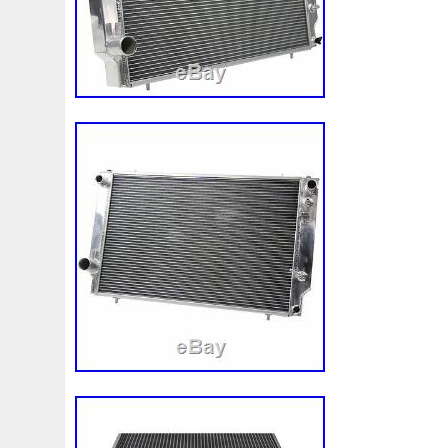
2015. Il est dans la catégorie « Véhicules
accessoires\Auto\ pièces
détachées\Refroidissement\Autres ». Le 
« tradeauto » et est localisé à/en Vénissi
être expédié au pays suivant: Europe.
Marque: – Sans marque/Générique -
Numéro de pièce fabricant: Non applic