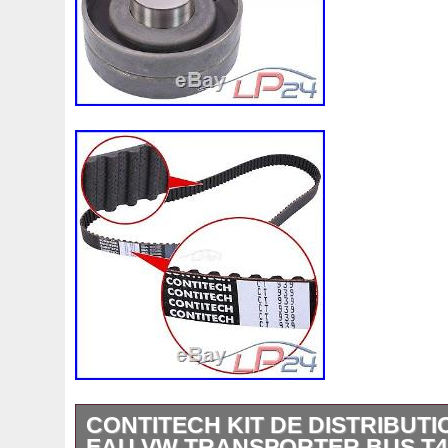
Core Row:: 2 Row Core
Delivery: UK Local Delivery
Other Radiator Performance: Improve
Temp
Radiator Performance: Super capacity
cooling
Other performance: great performanc
Radiator Crafts: 100% welded by TIG
Model Application: For Honda Integra
95 99
Other Model Application: For Honda 
EG 1992-2000
CONTITECH KIT DE DISTRIBUTI
EAU VW TRANSPORTER BUS T4 2