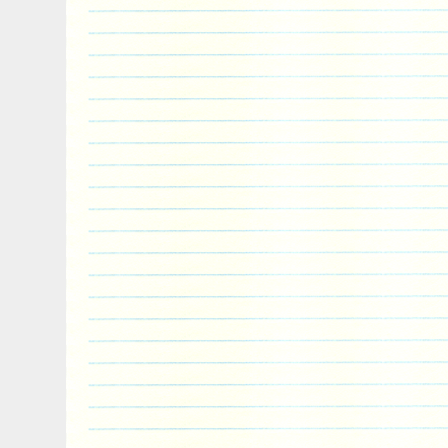
article peut être expédié au pays suivant
Marque: dieselpowerstroke66
Numéro de pièce fabricant: Non applic
Couleur: Argenté
Emplacement sur le véhicule: Avant
Offre groupée: Oui
Type d’unité: Unité
Garantie fabricant: 10 ans
Taille du noyau: 458x690x62 [mm]
Taille globale: 810x510x150 [mm]
Diamètre d’entrée: 46 [mm]
Diamètre de sortie: 32 [mm]
Unité de mesure: Unité