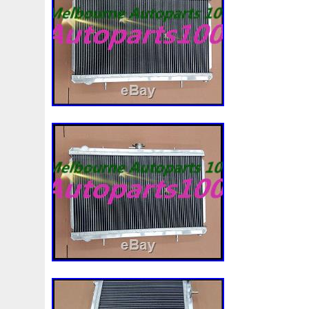
3c0121253al
3c0145805am
3e506202
3rangée
44mm
45119ag010
45121fj000
45mm
47mm
4h30313
4m1820023a
4row
50mm
52079555a
55kw
55mm
56mm
57mm
5d11348
5q01212
5q0121251gb
5q0121251gq
5q0121251gr
5q012
5wa121251j
5yy0593
6-Radiateur
62mm
6307
68249185ab
68mm
6c118c607ad
6g918c607m
6r0121207a
6r0121217a
6r0145805h
6r0959455
7e0121207b
7h0121253k
7l0121203b
7l012120
7l0121253a
7l0959455g
7l0965561k
7l6121253
868718n
87050f4020
874615p
877968x
8783
8d9200000
8e0121205ab
8e0121251
8e012125
8k0121251h
8k0121251r
8milelake
8mk376718
8v618005be
8v618c607eb
90-03
90157b
901