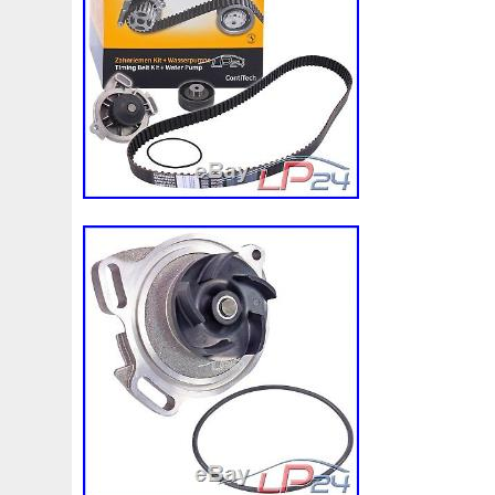
une livraison locale rapide. Pas d’instru
fournies! L’installation professionnelle es
recommandée! Ligne de base (2 lignes de
noyau 358H x 350W mm. Taille globale
Ventilateur maximum cfm: 1730 cfm. Diam
(in): 12,050. Epaisseur (in): 2,500. Nom
lames. Maximum fan RPM: 2 250 tr/mn. M
plastique. Amp Draw: 12,70 AMPS. Compr
montage pour une installation facile zip t
mind that spending time before purchasin
confirm it is indeed exactly what you nee
you from ordering the wrong part. Replac
available if buyers receive wrong/damage
Anyway , by nice communications , we ca
make you satisfied. Very appreciated for 
Feedback is very important to us. We will
your problem as soon as possible. We ap
continued patience and willingness to wo