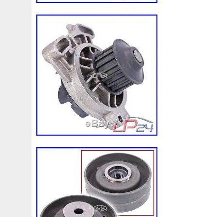
you for choosing us and have a great da
10:26:13 Paris, le vendeur a ajouté les i
suivantes. L’item « Radiateur en aluminiu
Pour Honda Civic EJ EK DEL SOL 2 ROW
depuis le vendredi 18 août 2017. Il est da
« Véhicules\ pièces, accessoires\Auto\ p
détachées\Refroidissement\Radiateurs ».
« 4wdplaza » et est localisé à/en Chadder
être expédié au pays suivant: France.
Marque: 4wdplaza
Numéro de pièce fabricant: Non applic
Garantie fabricant: 10 ans
Material: Aluminum
Surface Finish: Polished aluminum fini
OE Spec or Performance/Custom: OE
Superseded Part Number: Ensure Highl
Core Size:(mm): 358H x 350W mm
Overall Size: (mm): 422H x 364W mm
Inlet/Outlet:(mm): 32 / 32 mm