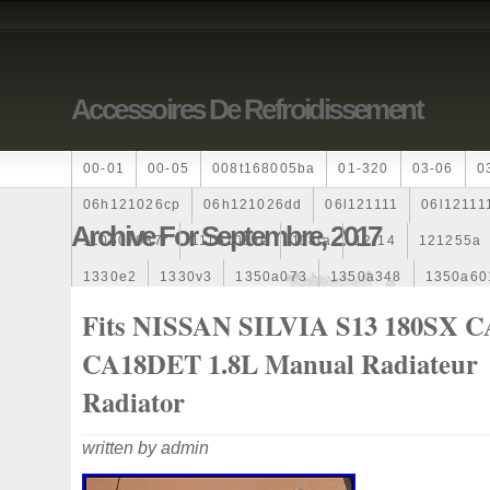
Accessoires De Refroidissement
00-01
00-05
008t168005ba
01-320
03-06
0
06h121026cp
06h121026dd
06l121111
06l12111
Archive For Septembre, 2017
110607087r
1115108ve
118ia
12-14
121255a
1330e2
1330v3
1350a073
1350a348
1350a60
1355d300195
1355d300199
1355d301602
1481
Fits NISSAN SILVIA S13 180SX 
163369-38070
16360yv030
163630g060
163630
CA18DET 1.8L Manual Radiateur
167110r100
1712067j10000
17425a3f109
17700
Radiator
1985-1987
1990-1997
1992-2000
1j0121205b
written by admin
1k0121205
1k0121205ab
1k0121205af
1k01212