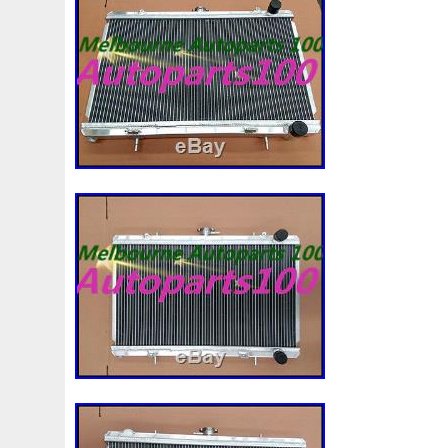
1k0121207j
1k0121207t
1k0121251cm
1k01212
1k0298403a
1k0955453s
1k0959455ap
1k09594
1s1816103
2-Rangée
2-Rangées
2-Row
2003
210103417r
21060g2401
21060t5670
21060vc2
214100052r
214104822r
214104eb0b
214104ed
214108535r
214108706r
214109798r
21410eb3
214812415r
214814342r
214814ea0a
21481546
214818h83a
214819674r
21481bm410
21481jd0
215592894r
220928kh13a0000038
220v
252kw
253102b970
253102y001
253103e710
253103k
253801w910
253802h600
253802y000
253803z
25380n7200
253860l250
253862c000
256902u0
291351w010
2gm955448c
2m413m4y07
2q0121
2row
2rows
3-Rows
30si
318i
320i
325i