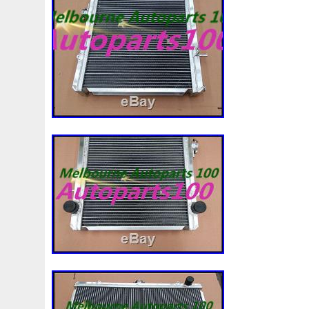
92120eb400
94-01
94942a2
97100j7100
9760
A0005002686
A00514600
A0995000004
A09950
A1635000155
A1635000293
A163500155
A1685
A1695002693
A1695050255
A1698203642
A202
A2035000293kz
A2035001193
A2045001203
A2
A2115001693
A2115002293
A2115003102
A213
A2479060100
A4155000293
A4539064300
A613
Accesoires
Accessoire
Accessoires
Accessories
Acrobate
Action
Adapté
Adg09116
Adm59860
Ah228t000aa
Airis
Airtec
Airtex
Aisin
Alfa
Alluminio
Alpha
Alukuehler
Alum
Aluminio
Amélioré
Amenagement
America
Americans
A
Antigel
Apachie
Appareil
Apple
Apr-1
Arbre