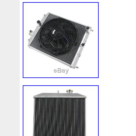
Vision
Visqueux
Vitrine
Vkmc01251
Vkmc0125
Volvo
Votre
Voulait
Vous
Vp4flh8600ab
Vp6
Wasserpumpe
Wasserpumpe-Waterpump
Wasserpu
Webinaire
Wentylator
Wezel
Wwdc
X350x202
Ys6q6a642ba
Z40099
Z4e89
Z4f20
Z800
Z9