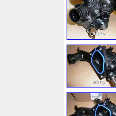
1k0121207j
1k0121207t
1k0298403a
1k0955453s
1s1816103
2-Rangée
2
210103417r
21060g2401
214100052r
214104822r
214108535r
214108706r
214812415r
214814342r
214818h83a
214819674r
220928kh13a0000038
22
253103e710
253103k750
253802y000
253803z
2
256902u000
272105fw0a
2q0121203k
2q0121203m
325i
357820795j
35mm