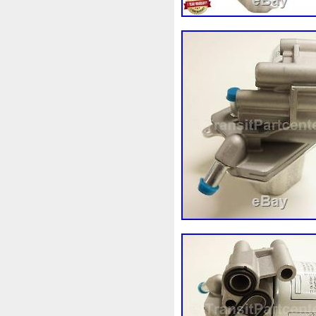
Meilleures
Meilleurs
Me
Mf0227405211
Mf2220001
Mn156092
Mobicool
Mo
Moto-Ventilateur
Moto-Ven
Mp8120
Mr212124
Mt0
Nettoyer
Nettoyeur
Neu
Notre
Nouveau
Nouvea
Ölkühleranlage
Opel
Op
Outil
Outillage
Outils
Paration
Pare
Pare-Ch
Peerless
Pergola
Permi
Phanteks
Phare
Phobia
Pires
Plans
Plaque
P