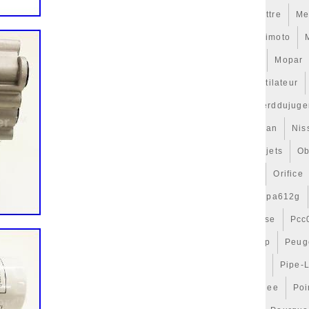
ntion
Mercedes
Mercedes-Benz
Metalcaucho
Mettre
Me
110
Mf422750
Mighty
Mince
Mini
Mise
Mishimoto
cal
Modding
Module
Mongda
Montage
Monte
Mopar
tilateurs
Motocyclette
Motorsport
Motos
Motoventilateur
7
Multivan
Must
Mustang
Nc3610
Nc7175
Nerddujuge
f
Never
Niale
Nice
Ninet
Niro
Nismo
Nissan
Nis
ut
Nouveaux
Nouvelle
Nova
Noyau
Nyko
Objets
Ob
timisation
Optimiser
Orange
Ordinateur
Oreille
Orifice
P0270003
P32222109
Pa66gf25
Pa66gf30
Pa66pa612g
ocs
Parechoc
Parfaite
Part
Parts
Passat
Passe
Pcc
s
Personnage
Perte
Petit
Petites
Petrol150amp
Peug
Phone
Picasso
Pièce
Pieces
Pierburg
Pipe
Pipe-
lateaux
Playstation
Pm18b002
Png000021
Poignee
Poi