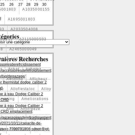
25
26
27
28
29
30
5001803
A1035000155
l
3
A1695001803
93
A2033504008
égories
060212
A2115000593
88
A2465000049
rnières Recherches
10
A9015003600
ssoiresderefroidissement
t
Achet
Achetez
://accessoiresderefroidissement
/tag/degazage/
1
Aeroline
Afficheur
er thermistat dodge caliber 2
xt
age
Allofiestaloc
Alloy
e à eau Dodge Caliber 2
Amazing
Ameliorations
es CRD
e à eau Dodge Caliber 2
Anti
Antifreeze
es CRD emplacement
://accessoiresderefroidissement
Arrivages
Aspirateur
/2021/10/11/capacite-de-
ge
Attention
Aucun
zage-7700781008-super-5-gt-
/