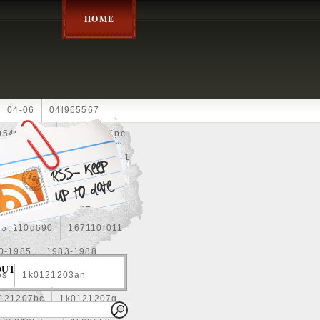
HOME
04-06
04l965567
05452900g
10an
10pc
0e010
13-2269
1330c1
8
1355d300185
15pcs
160400r160
167110d090
167110r011
0-1985
1983-1988
OUT
5s
1k0121203an
121207bc
1k0121207g