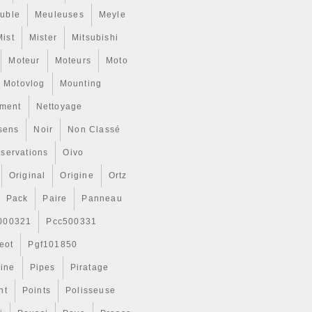
uble
Meuleuses
Meyle
Mist
Mister
Mitsubishi
Moteur
Moteurs
Moto
Motovlog
Mounting
ment
Nettoyage
sens
Noir
Non Classé
servations
Oivo
Original
Origine
Ortz
Pack
Paire
Panneau
000321
Pcc500331
eot
Pgf101850
Line
Pipes
Piratage
nt
Points
Polisseuse