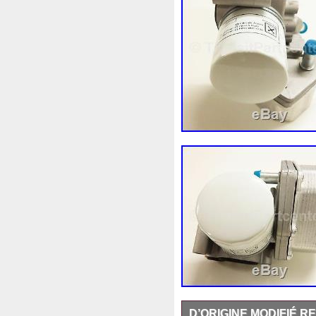
Corvette
Couleur
Coup
Cr5012
Craint
Crazy
Cyrob
Cz422173
D'alu
Decapeurs
Defender
De
Différentiel
Direnza
Dis
Dodge
Doing
Dometic
Duss
E90n
Easyboost
Electric
Électrique
Elec
Ep08
Équipement
Erreu
Evans
Evaporateur
Eva
F964142c
Fabriquez
Fa
Filtre
Find
First
First
Fonctionnement
Forbidde
D’ORIGINE MODIFIÉ R