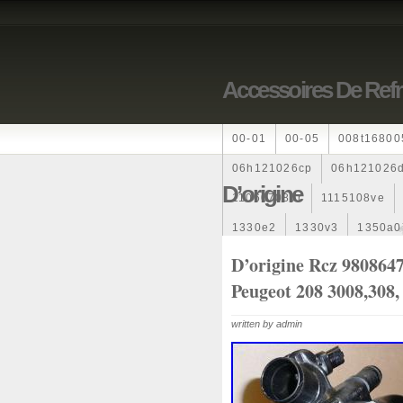
Accessoires De Ref
00-01
00-05
008t16800
06h121026cp
06h121026
D’origine
110607087r
1115108ve
1330e2
1330v3
1350a0
1355d300195
1355d3001
D’origine Rcz 980864
Peugeot 208 3008,308,
163369-38070
16360yv03
167110r100
1712067j100
written by admin
1985-1987
1990-1997
1k0121205
1k0121205ab