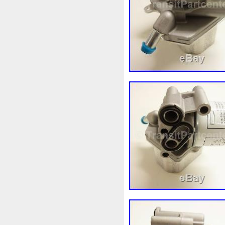
Audi
Ausgleichsbehälter-
B1765
Ballages
Banc
Bipolaire
Bk218k218
Bl
Boite
Boiter
Boitier
B
Bresser
Bride
Brouilleu
Cache
Caddy
Cadre
Capteur
Capuchon
Car
Chambre
Change
Chan
Chronique
Chrysler
Cin
Clean
Cleaning
Client
Collecteur
Colliers
Com
Complete
Composant
C
Connecteur
Conseils
Co
Convertisseur
Cool
Coo