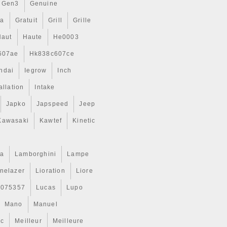
Gen3
Genuine
ta
Gratuit
Grill
Grille
Haut
Haute
He0003
607ae
Hk838c607ce
ndai
Iegrow
Inch
allation
Intake
Japko
Japspeed
Jeep
Kawasaki
Kawtef
Kinetic
a
Lamborghini
Lampe
inelazer
Lioration
Liore
r075357
Lucas
Lupo
Mano
Manuel
ic
Meilleur
Meilleure